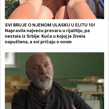
SVI BRUJE O NJENOM ULASKU U ELITU 10!
Napravila najveću prevaru u rijalitiju, pa
nestala iz Srbije: Kuća u kojoj je živela
napuštena, a svi pričaju o ovom