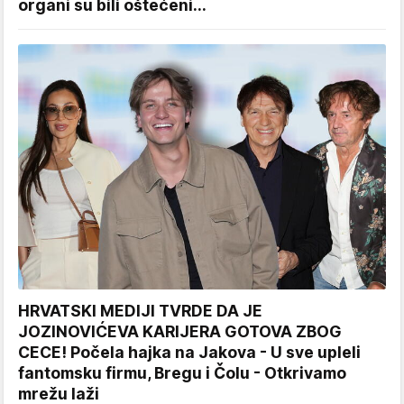
organi su bili oštećeni...
HRVATSKI MEDIJI TVRDE DA JE
JOZINOVIĆEVA KARIJERA GOTOVA ZBOG
CECE! Počela hajka na Jakova - U sve upleli
fantomsku firmu, Bregu i Čolu - Otkrivamo
mrežu laži