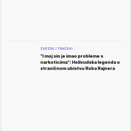
ZVEZDE I TRAČEVI
"I moj sin je imao probleme s
narkoticima": Holivudska legenda o
stravičnom ubistvu Roba Rajnera