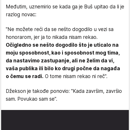
Međutim, uznemirio se kada ga je Buš upitao da li je
razlog novac:
"Ne možete reći da se nešto dogodilo u vezi sa
honorarom, jer ja to nikada nisam rekao.
Očigledno se nešto dogodilo što je uticalo na
moju sposobnost, kao i sposobnost mog tima,
da nastavimo zastupanje, ali ne želim da vi,
vaša publika ili bilo ko drugi počne da nagađa
o čemu se radi.
O tome nisam rekao ni reč".
Džekson je takođe ponovio: "Kada završim, završio
sam. Povukao sam se".