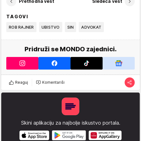
Prethodna vest
Sledeća vest
TAGOVI
ROB RAJNER
UBISTVO
SIN
ADVOKAT
Pridruži se MONDO zajednici.
Reaguj
Komentariši
Skini aplikaciju za najbolje iskustvo portala.