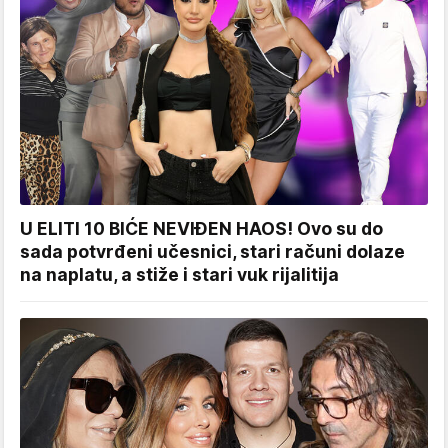
U ELITI 10 BIĆE NEVIĐEN HAOS! Ovo su do
sada potvrđeni učesnici, stari računi dolaze
na naplatu, a stiže i stari vuk rijalitija