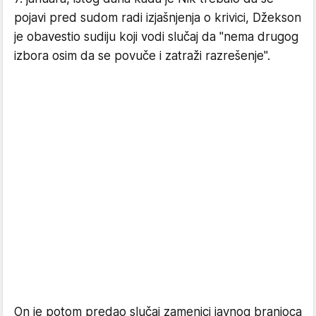
pojavi pred sudom radi izjašnjenja o krivici, Džekson
je obavestio sudiju koji vodi slučaj da "nema drugog
izbora osim da se povuče i zatraži razrešenje".
On je potom predao slučaj zamenici javnog branioca