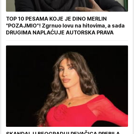
TOP 10 PESAMA KOJE JE DINO MERLIN
"POZAJMIO"! Zgrnuo lovu na hitovima, a sada
DRUGIMA NAPLAĆUJE AUTORSKA PRAVA
SKANDAL U BEOGRADU! PEVAČICA PREBILA