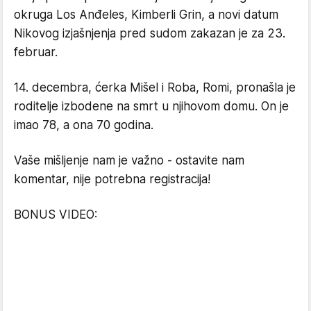
okruga Los Anđeles, Kimberli Grin, a novi datum
Nikovog izjašnjenja pred sudom zakazan je za 23.
februar.
14. decembra, ćerka Mišel i Roba, Romi, pronašla je
roditelje izbodene na smrt u njihovom domu. On je
imao 78, a ona 70 godina.
Vaše mišljenje nam je važno - ostavite nam
komentar, nije potrebna registracija!
BONUS VIDEO: