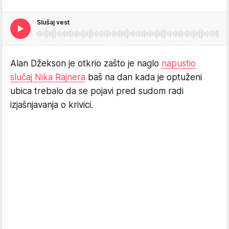
Slušaj vest
Alan Džekson je otkrio zašto je naglo
napustio
slučaj Nika Rajnera
baš na dan kada je optuženi
ubica trebalo da se pojavi pred sudom radi
izjašnjavanja o krivici.