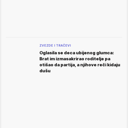
ZVEZDE I TRAČEVI
Oglasila se deca ubijenog glumca:
Brat im izmasakrirao roditelje pa
otišao da partija, a njihove reči kidaju
dušu