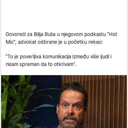
Govoreći za Bilija Buša u njegovom podkastu "Hot
Mic", advokat odbrane je u početku rekao:
"To je poverljiva komunikacija između više ljudi i
nisam spreman da to otkrivam".