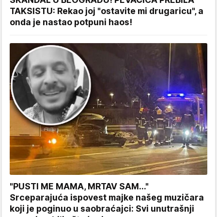
TAKSISTU: Rekao joj "ostavite mi drugaricu", a
onda je nastao potpuni haos!
"PUSTI ME MAMA, MRTAV SAM..."
Srceparajuća ispovest majke našeg muzičara
koji je poginuo u saobraćajci: Svi unutrašnji