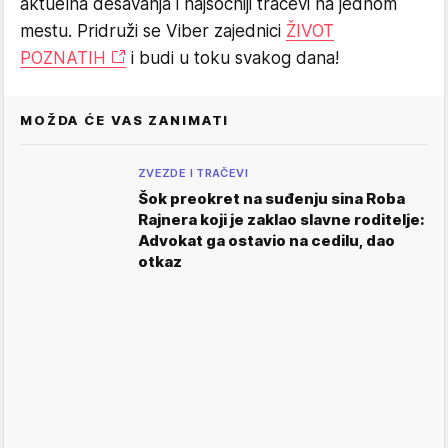
aktuelna dešavanja i najsočniji tračevi na jednom
mestu. Pridruži se Viber zajednici
ŽIVOT
POZNATIH
i budi u toku svakog dana!
MOŽDA ĆE VAS ZANIMATI
ZVEZDE I TRAČEVI
Šok preokret na suđenju sina Roba
Rajnera koji je zaklao slavne roditelje:
Advokat ga ostavio na cedilu, dao
otkaz