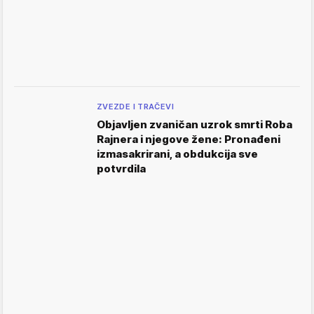
ZVEZDE I TRAČEVI
Objavljen zvaničan uzrok smrti Roba
Rajnera i njegove žene: Pronađeni
izmasakrirani, a obdukcija sve
potvrdila