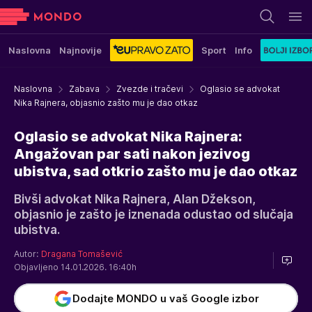
Naslovna
Najnovije
Sport
Info
Naslovna
Zabava
Zvezde i tračevi
Oglasio se advokat
Nika Rajnera, objasnio zašto mu je dao otkaz
Oglasio se advokat Nika Rajnera:
Angažovan par sati nakon jezivog
ubistva, sad otkrio zašto mu je dao otkaz
Bivši advokat Nika Rajnera, Alan Džekson,
objasnio je zašto je iznenada odustao od slučaja
ubistva.
Autor:
Dragana Tomašević
Objavljeno 14.01.2026. 16:40h
Dodajte MONDO u vaš Google izbor