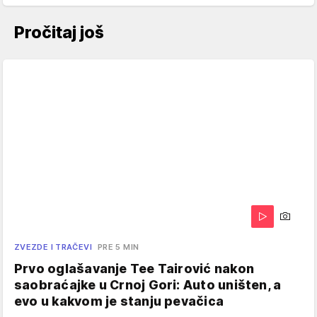
Pročitaj još
ZVEZDE I TRAČEVI
PRE 5 MIN
Prvo oglašavanje Tee Tairović nakon
saobraćajke u Crnoj Gori: Auto uništen, a
evo u kakvom je stanju pevačica