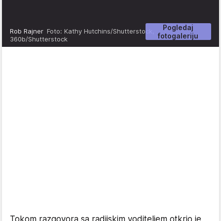
Pogledaj
Rob Rajner
Foto: Kathy Hutchins/Shutterstock,
fotogaleriju
360b/Shutterstock
Tokom razgovora sa radijskim voditeljem otkrio je