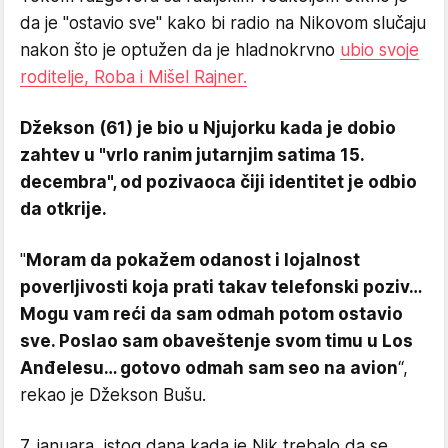
da je "ostavio sve" kako bi radio na Nikovom slučaju
nakon što je optužen da je hladnokrvno
ubio svoje
roditelje, Roba i Mišel Rajner.
Džekson (61) je bio u Njujorku kada je dobio
zahtev u "vrlo ranim jutarnjim satima 15.
decembra", od pozivaoca čiji identitet je odbio
da otkrije.
"
Moram da pokažem odanost i lojalnost
poverljivosti koja prati takav telefonski poziv…
Mogu vam reći da sam odmah potom ostavio
sve. Poslao sam obaveštenje svom timu u Los
Anđelesu… gotovo odmah sam seo na avion
“,
rekao je Džekson Bušu.
7. januara, istog dana kada je Nik trebalo da se