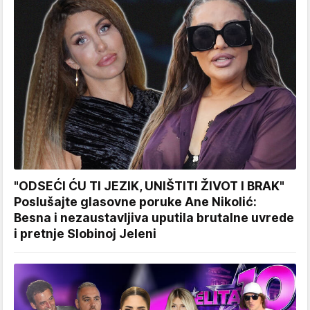
"ODSEĆI ĆU TI JEZIK, UNIŠTITI ŽIVOT I BRAK"
Poslušajte glasovne poruke Ane Nikolić:
Besna i nezaustavljiva uputila brutalne uvrede
i pretnje Slobinoj Jeleni