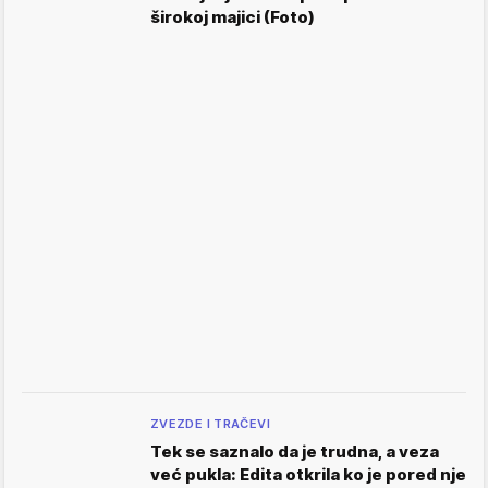
širokoj majici (Foto)
ZVEZDE I TRAČEVI
Tek se saznalo da je trudna, a veza
već pukla: Edita otkrila ko je pored nje