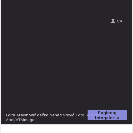
1/6
Pogledaj
Edita Aradinović dečko Nenad Stević
Foto: Antonio
fotogaleriju
Ahel/ATAImages