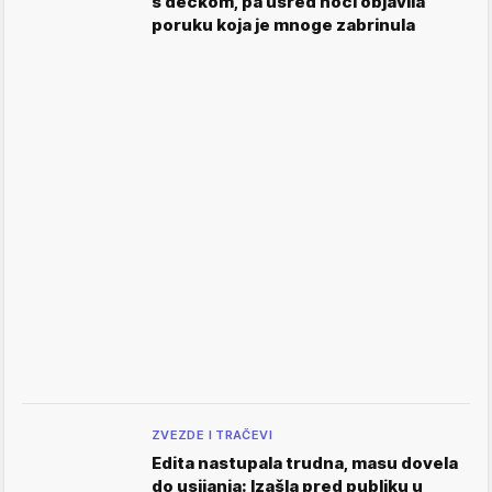
s dečkom, pa usred noći objavila
poruku koja je mnoge zabrinula
ZVEZDE I TRAČEVI
Edita nastupala trudna, masu dovela
do usijanja: Izašla pred publiku u