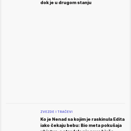
dok je u drugom stanju
ZVEZDE I TRAČEVI
Ko je Nenad sa kojim je raskinula Edita
iako čekaju bebu: Bio meta pokušaja