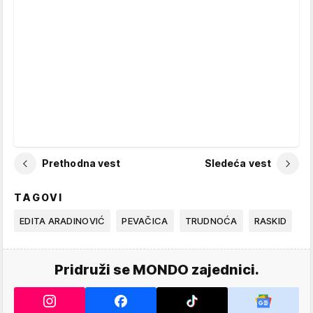
Prethodna vest
Sledeća vest
TAGOVI
EDITA ARADINOVIĆ
PEVAČICA
TRUDNOĆA
RASKID
Pridruži se MONDO zajednici.