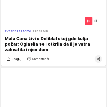
ZVEZDE I TRAČEVI
PRE 15 MIN
Mala Cana živi u Deliblatskoj gde kulja
požar: Oglasila se i otkrila da li je vatra
zahvatila i njen dom
Reaguj
Komentariši