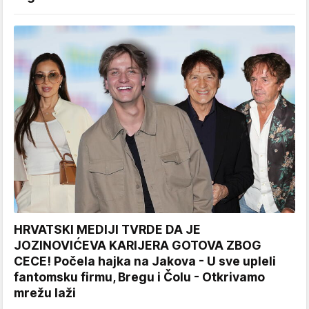
HRVATSKI MEDIJI TVRDE DA JE
JOZINOVIĆEVA KARIJERA GOTOVA ZBOG
CECE! Počela hajka na Jakova - U sve upleli
fantomsku firmu, Bregu i Čolu - Otkrivamo
mrežu laži