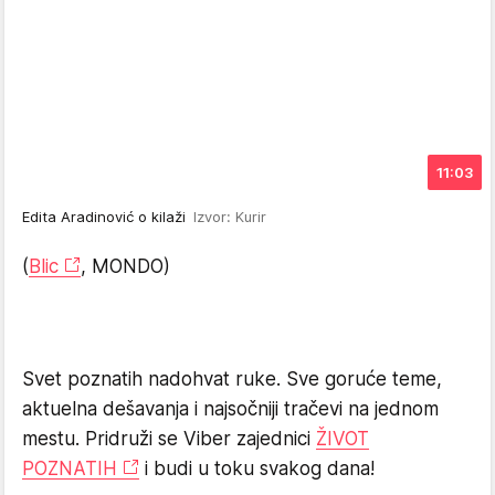
11:03
Edita Aradinović o kilaži
Izvor: Kurir
(
Blic
, MONDO)
Svet poznatih nadohvat ruke. Sve goruće teme,
aktuelna dešavanja i najsočniji tračevi na jednom
mestu. Pridruži se Viber zajednici
ŽIVOT
POZNATIH
i budi u toku svakog dana!