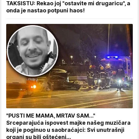
TAKSISTU: Rekao joj "ostavite mi drugaricu", a
onda je nastao potpuni haos!
"PUSTI ME MAMA, MRTAV SAM..."
Srceparajuća ispovest majke našeg muzičara
koji je poginuo u saobraćajci: Svi unutrašnji
organi su bili oštećeni...