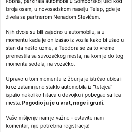
kobna, parkirala automobil u Somborskoj ulici kod
broja osam, u novosadskom naselju Telep, gde je
živela sa partnerom Nenadom Stevićem.
Njih dvoje su bili zajedno u automobilu, a u
momentu kada je on izašao iz vozila kako bi ušao u
stan da nešto uzme, a Teodora se za to vreme
premestila sa suvozačkog mesta, na kom je do tog
momenta sedela, na vozačko.
Upravo u tom momentu iz žbunja je istrčao ubica i
kroz zatamnjeno staklo automobila iz "tetejca"
ispalio nekoliko hitaca u devojku i pobegao sa lica
mesta.
Pogodio ju je u vrat, noge i grudi
.
Vaše mišljenje nam je važno - ostavite nam
komentar, nije potrebna registracija!