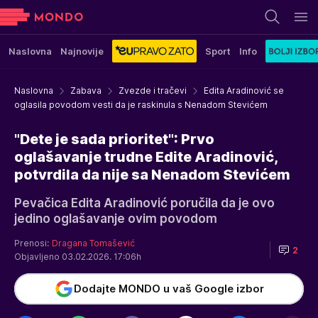
Naslovna
Najnovije
Sport
Info
Naslovna
Zabava
Zvezde i tračevi
Edita Aradinović se
oglasila povodom vesti da je raskinula s Nenadom Stevićem
"Dete je sada prioritet": Prvo
oglašavanje trudne Edite Aradinović,
potvrdila da nije sa Nenadom Stevićem
Pevačica Edita Aradinović poručila da je ovo
jedino oglašavanje ovim povodom
Prenosi:
Dragana Tomašević
2
Objavljeno 03.02.2026. 17:06h
Dodajte MONDO u vaš Google izbor