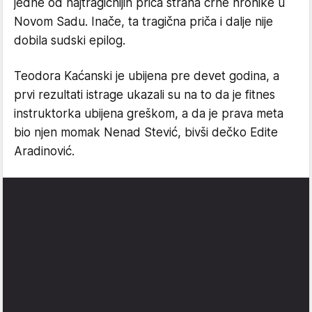
jedne od najtragičnijih priča strana crne hronike u
Novom Sadu. Inače, ta tragična priča i dalje nije
dobila sudski epilog.
Teodora Kaćanski je ubijena pre devet godina, a
prvi rezultati istrage ukazali su na to da je fitnes
instruktorka ubijena greškom, a da je prava meta
bio njen momak Nenad Stević, bivši dečko Edite
Aradinović.