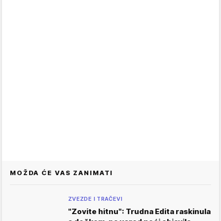
MOŽDA ĆE VAS ZANIMATI
ZVEZDE I TRAČEVI
"Zovite hitnu": Trudna Edita raskinula