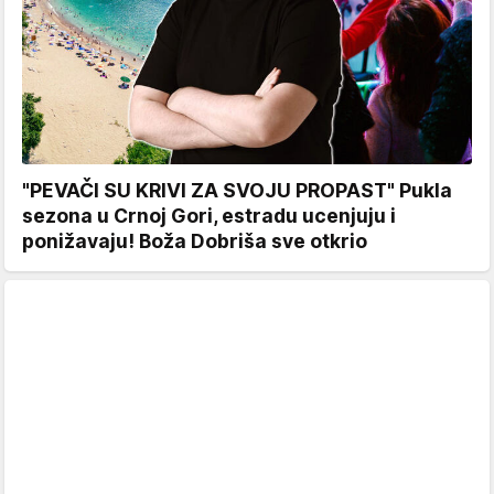
"PEVAČI SU KRIVI ZA SVOJU PROPAST" Pukla
sezona u Crnoj Gori, estradu ucenjuju i
ponižavaju! Boža Dobriša sve otkrio