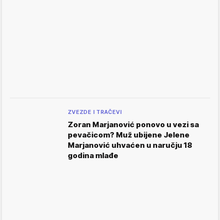
ZVEZDE I TRAČEVI
Zoran Marjanović ponovo u vezi sa
pevačicom? Muž ubijene Jelene
Marjanović uhvaćen u naručju 18
godina mlađe