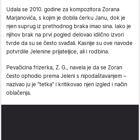
Udala se 2010. godine za kompozitora Zorana
Marjanovića, s kojim je dobila ćerku Janu, dok je
njen suprug iz prethodnog braka imao sina. Iako je
njihov brak na prvi pogled delovao idilčno izvori
tvrde da su se često svađali. Kasnije su ove navode
potvrdile Jelenine prijateljice, ali i rodbina.
Pevačicina frizerka, Z. G., navela je da se Zoran
često ophodio prema Jeleni s nipodaštavanjem –
nazivao ju je "tetka" i kritikovao njen izgled i način
oblačenja.