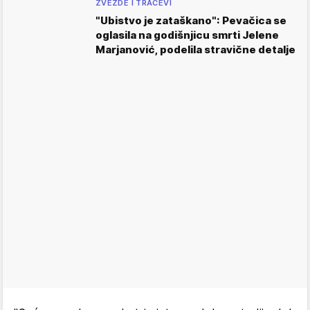
ZVEZDE I TRAČEVI
"Ubistvo je zataškano": Pevačica se
oglasila na godišnjicu smrti Jelene
Marjanović, podelila stravične detalje