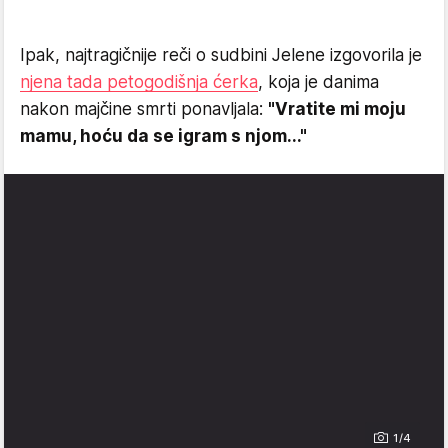
Ipak, najtragičnije reči o sudbini Jelene izgovorila je
njena tada petogodišnja ćerka
, koja je danima
nakon majčine smrti ponavljala:
"Vratite mi moju
mamu, hoću da se igram s njom..."
1/4