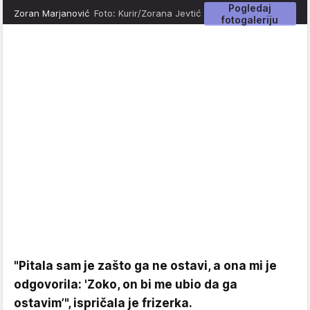
Pogledaj
Zoran Marjanović
Foto: Kurir/Zorana Jevtić
fotogaleriju
"Pitala sam je zašto ga ne ostavi, a ona mi je
odgovorila: 'Zoko, on bi me ubio da ga
ostavim’", ispričala je frizerka.