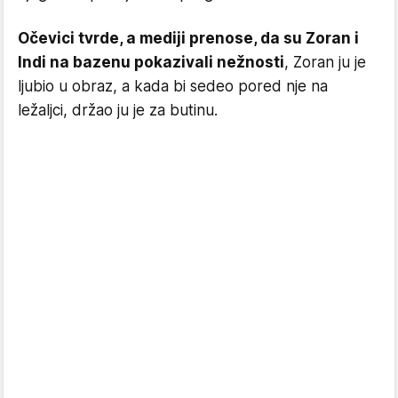
Očevici tvrde, a mediji prenose, da su Zoran i
Indi na bazenu pokazivali nežnosti
, Zoran ju je
ljubio u obraz, a kada bi sedeo pored nje na
ležaljci, držao ju je za butinu.