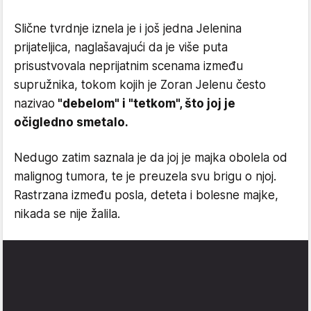
Slične tvrdnje iznela je i još jedna Jelenina
prijateljica, naglašavajući da je više puta
prisustvovala neprijatnim scenama između
supružnika, tokom kojih je Zoran Jelenu često
nazivao
"debelom" i "tetkom", što joj je
očigledno smetalo.
Nedugo zatim saznala je da joj je majka obolela od
malignog tumora, te je preuzela svu brigu o njoj.
Rastrzana između posla, deteta i bolesne majke,
nikada se nije žalila.