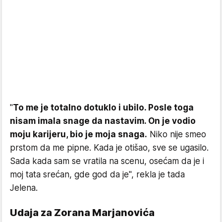
"
To me je totalno dotuklo i ubilo. Posle toga
nisam imala snage da nastavim. On je vodio
moju karijeru, bio je moja snaga.
Niko nije smeo
prstom da me pipne. Kada je otišao, sve se ugasilo.
Sada kada sam se vratila na scenu, osećam da je i
moj tata srećan, gde god da je", rekla je tada
Jelena.
Udaja za Zorana Marjanovića