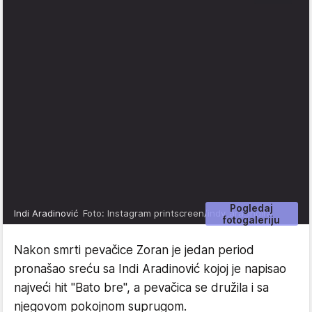
Pogledaj
Indi Aradinović
Foto: Instagram printscreen/indy_ara_indira
fotogaleriju
Nakon smrti pevačice Zoran je jedan period
pronašao sreću sa Indi Aradinović kojoj je napisao
najveći hit "Bato bre", a pevačica se družila i sa
njegovom pokojnom suprugom.