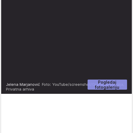
Pogledaj
Jelena Marjanović
Foto: YouTube/screenshot/Grand Nostalgija,
fotogaleriju
Privatna arhiva