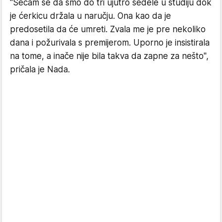
"Sećam se da smo do tri ujutro sedele u studiju dok
je ćerkicu držala u naručju. Ona kao da je
predosetila da će umreti. Zvala me je pre nekoliko
dana i požurivala s premijerom. Uporno je insistirala
na tome, a inače nije bila takva da zapne za nešto",
pričala je Nada.