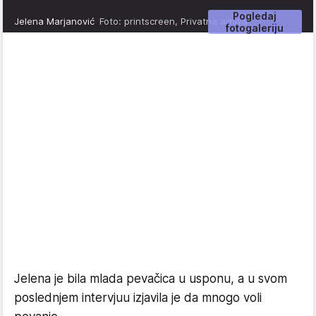
Pogledaj
Jelena Marjanović
Foto: printscreen, Privatna arhiva
fotogaleriju
Jelena je bila mlada pevačica u usponu, a u svom
poslednjem intervjuu izjavila je da mnogo voli