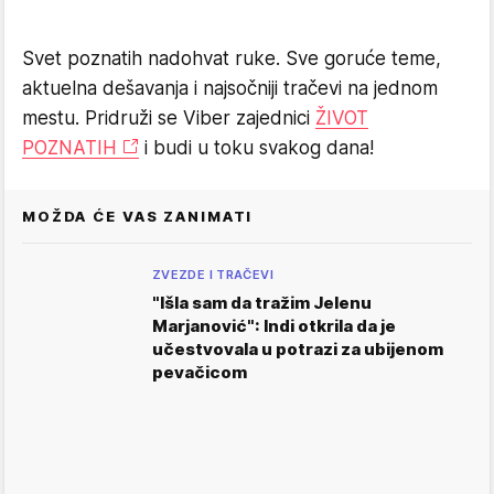
Svet poznatih nadohvat ruke. Sve goruće teme,
aktuelna dešavanja i najsočniji tračevi na jednom
mestu. Pridruži se Viber zajednici
ŽIVOT
POZNATIH
i budi u toku svakog dana!
MOŽDA ĆE VAS ZANIMATI
ZVEZDE I TRAČEVI
"Išla sam da tražim Jelenu
Marjanović": Indi otkrila da je
učestvovala u potrazi za ubijenom
pevačicom