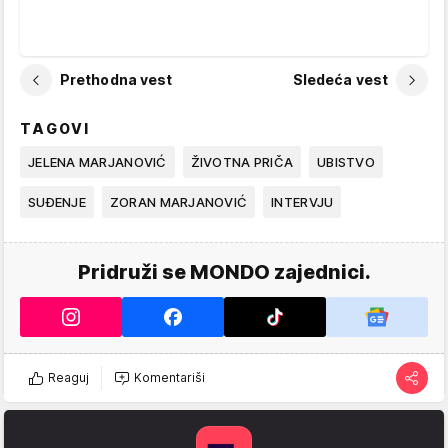
Prethodna vest
Sledeća vest
TAGOVI
JELENA MARJANOVIĆ
ŽIVOTNA PRIČA
UBISTVO
SUĐENJE
ZORAN MARJANOVIĆ
INTERVJU
Pridruži se MONDO zajednici.
Reaguj
Komentariši