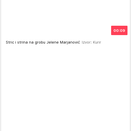
00:09
Stric i strina na grobu Jelene Marjanović
Izvor: Kurir