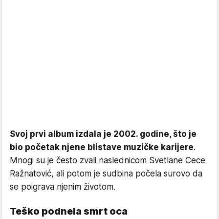
Svoj prvi album izdala je 2002. godine, što je
bio početak njene blistave muzičke karijere
.
Mnogi su je često zvali naslednicom Svetlane Cece
Ražnatović, ali potom je sudbina počela surovo da
se poigrava njenim životom.
Teško podnela smrt oca