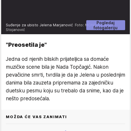
Pogledaj
Suđenje za ubisto Jelena Marjanović
Foto: MONDO/Stefan
fotogaleriju
Stojanović
"Preosetila je"
Jedna od njenih bliskih prijateljica sa domaće
muzičke scene bila je Nada Topčagić. Nakon
pevačicine smrti, tvrdila je da je Jelena u poslednjim
danima bila zauzeta pripremama za zajedničku
duetsku pesmu koju su trebalo da snime, kao da je
nešto predosećala.
MOŽDA ĆE VAS ZANIMATI