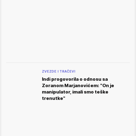
ZVEZDE I TRAČEVI
Indi progovorila o odnosu sa
Zoranom Marjanovićem: "On je
manipulator, imali smo teške
trenutke"