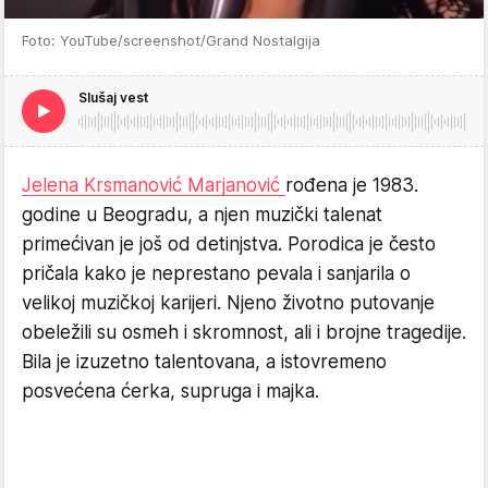
Foto: YouTube/screenshot/Grand Nostalgija
Slušaj vest
Jelena Krsmanović Marjanović
rođena je 1983.
godine u Beogradu, a njen muzički talenat
primećivan je još od detinjstva. Porodica je često
pričala kako je neprestano pevala i sanjarila o
velikoj muzičkoj karijeri. Njeno životno putovanje
obeležili su osmeh i skromnost, ali i brojne tragedije.
Bila je izuzetno talentovana, a istovremeno
posvećena ćerka, supruga i majka.