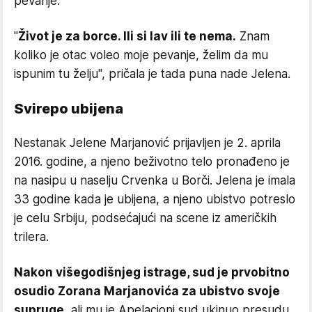
pevanje.
"
Život je za borce. Ili si lav ili te nema.
Znam
koliko je otac voleo moje pevanje, želim da mu
ispunim tu želju", pričala je tada puna nade Jelena.
Svirepo ubijena
Nestanak Jelene Marjanović prijavljen je 2. aprila
2016. godine, a njeno beživotno telo pronađeno je
na nasipu u naselju Crvenka u Borči. Jelena je imala
33 godine kada je ubijena, a njeno ubistvo potreslo
je celu Srbiju, podsećajući na scene iz američkih
trilera.
Nakon višegodišnjeg istrage, sud je prvobitno
osudio Zorana Marjanovića za ubistvo svoje
supruge
, ali mu je Apelacioni sud ukinuo presudu.