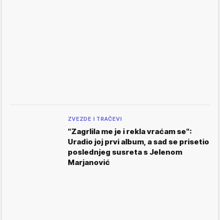
ZVEZDE I TRAČEVI
"Zagrlila me je i rekla vraćam se":
Uradio joj prvi album, a sad se prisetio
poslednjeg susreta s Jelenom
Marjanović