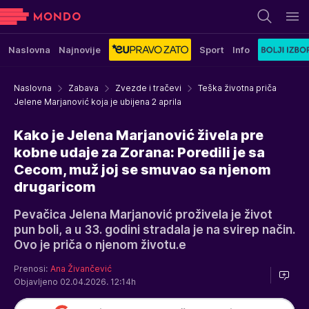
Naslovna
Najnovije
Sport
Info
Naslovna
Zabava
Zvezde i tračevi
Teška životna priča
Jelene Marjanović koja je ubijena 2 aprila
Kako je Jelena Marjanović živela pre
kobne udaje za Zorana: Poredili je sa
Cecom, muž joj se smuvao sa njenom
drugaricom
Pevačica Jelena Marjanović proživela je život
pun boli, a u 33. godini stradala je na svirep način.
Ovo je priča o njenom životu.e
Prenosi:
Ana Živančević
Objavljeno 02.04.2026. 12:14h