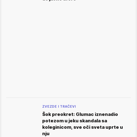
ZVEZDE I TRAČEVI
Šok preokret: Glumac iznenadio
potezom u jeku skandala sa
koleginicom, sve oči sveta uprte u
nju