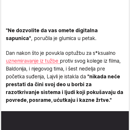
"Ne dozvolite da vas omete digitalna
sapunica"
, poručila je glumica u petak.
Dan nakon što je povukla optužbu za s*ksualno
uznemiravanje iz tužbe
protiv svog kolege iz filma,
Baldonija, i njegovog tima, i šest nedelja pre
početka suđenja, Lajvli je istakla da
"nikada neće
prestati da čini svoj deo u borbi za
razotkrivanje sistema i ljudi koji pokušavaju da
povrede, posrame, ućutkaju i kazne žrtve."