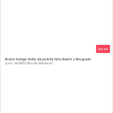
00:26
Brojne kolege došle da podrže Ninu Badrić u Beogradu
Izvor: MONDO/Đorđe Milošević