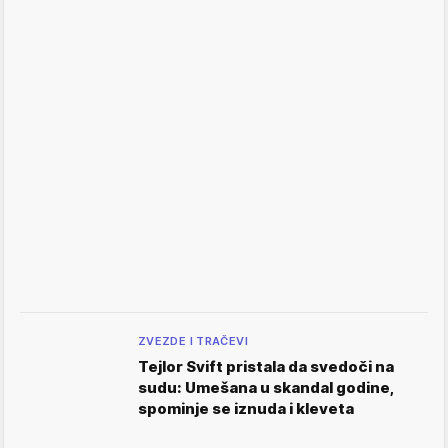
ZVEZDE I TRAČEVI
Tejlor Svift pristala da svedoči na
sudu: Umešana u skandal godine,
spominje se iznuda i kleveta