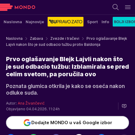
Naslovna
Najnovije
Sport
Info
Naslovna
Zabava
Zvezde i tračevi
Prvo oglašavanje Blejk
Lajvli nakon što je sud odbacio tužbu protiv Baldonija
Prvo oglašavanje Blejk Lajvli nakon što
je sud odbacio tužbu: Izblamirala se pred
celim svetom, pa poručila ovo
Poznata glumica otkrila je kako se oseća nakon
odluke suda.
Autor:
Ana Živančević
Objavljeno 04.04.2026. 11:24h
Dodajte MONDO u vaš Google izbor