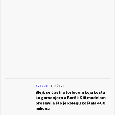
ZVEZDE I TRAČEVI
Blejk se častila torbicom koja košta
ko garsonjera u Borči: Kič modelom
proslavlja što je kolegu koštala 400
miliona