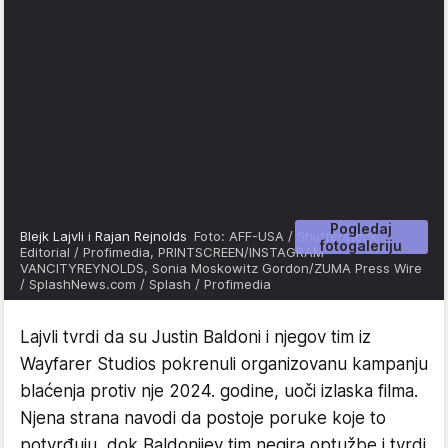
Pogledaj
Blejk Lajvli i Rajan Rejnolds
Foto: AFF-USA / Shutterstock
fotogaleriju
Editorial / Profimedia, PRINTSCREEN/INSTAGRAM
VANCITYREYNOLDS, Sonia Moskowitz Gordon/ZUMA Press Wire
/ SplashNews.com / Splash / Profimedia
Lajvli tvrdi da su Justin Baldoni i njegov tim iz
Wayfarer Studios pokrenuli organizovanu kampanju
blaćenja protiv nje 2024. godine, uoči izlaska filma.
Njena strana navodi da postoje poruke koje to
potvrđuju, dok Baldonijev tim negira optužbe i tvrdi