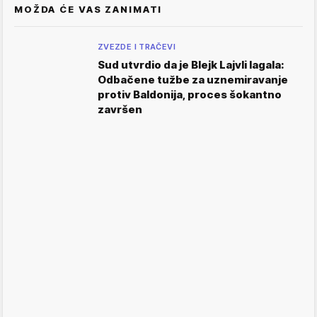
MOŽDA ĆE VAS ZANIMATI
ZVEZDE I TRAČEVI
Sud utvrdio da je Blejk Lajvli lagala:
Odbačene tužbe za uznemiravanje
protiv Baldonija, proces šokantno
završen