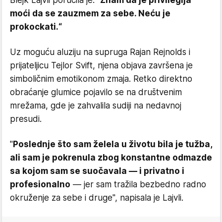
Blejk Lajvli poručila je:
"Znam da je privilegija
moći da se zauzmem za sebe. Neću je
prokockati.“
Uz moguću aluziju na supruga Rajan Rejnolds i
prijateljicu Tejlor Svift, njena objava završena je
simboličnim emotikonom zmaja. Retko direktno
obraćanje glumice pojavilo se na društvenim
mrežama, gde je zahvalila sudiji na nedavnoj
presudi.
"
Poslednje što sam želela u životu bila je tužba,
ali sam je pokrenula zbog konstantne odmazde
sa kojom sam se suočavala — i privatno i
profesionalno
— jer sam tražila bezbedno radno
okruženje za sebe i druge", napisala je Lajvli.