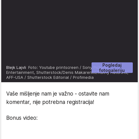
Pogledaj
Blejk Lajvli
Foto: Youtube printscreen / Sony Pictures
fotogaleriju
Entertainment, Shutterstock/Denis Makarenko/Kathy Hutchins,
AFF-USA / Shutterstock Editorial / Profimedia
Vaše mišljenje nam je važno - ostavite nam
komentar, nije potrebna registracija!
Bonus video: