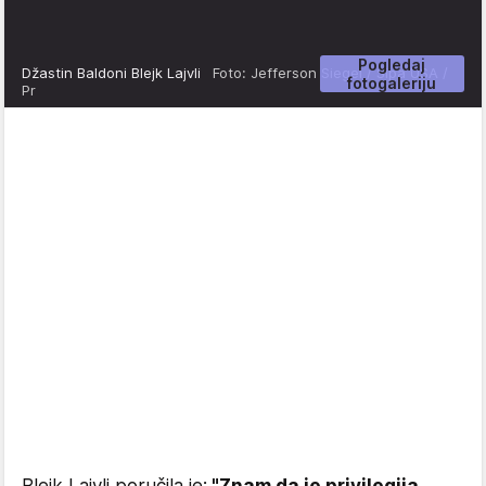
Pogledaj
Džastin Baldoni Blejk Lajvli
Foto: Jefferson Siegel / Sipa USA /
fotogaleriju
Pr