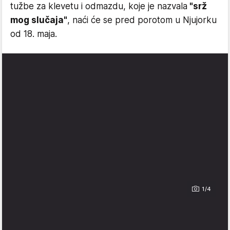
tužbe za klevetu i odmazdu, koje je nazvala
"srž
mog slučaja"
, naći će se pred porotom u Njujorku
od 18. maja.
1/4