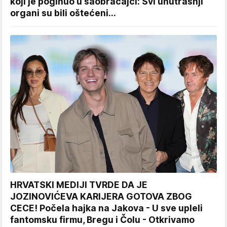
koji je poginuo u saobraćajci: Svi unutrašnji
organi su bili oštećeni...
HRVATSKI MEDIJI TVRDE DA JE
JOZINOVIĆEVA KARIJERA GOTOVA ZBOG
CECE! Počela hajka na Jakova - U sve upleli
fantomsku firmu, Bregu i Čolu - Otkrivamo