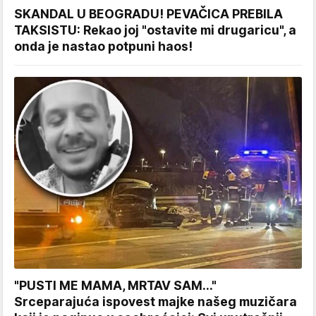
SKANDAL U BEOGRADU! PEVAČICA PREBILA
TAKSISTU: Rekao joj "ostavite mi drugaricu", a
onda je nastao potpuni haos!
"PUSTI ME MAMA, MRTAV SAM..."
Srceparajuća ispovest majke našeg muzičara