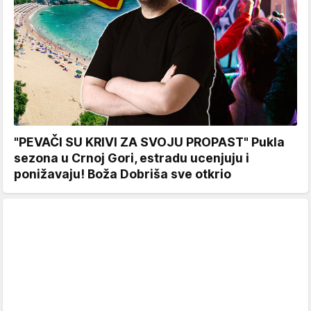
"PEVAČI SU KRIVI ZA SVOJU PROPAST" Pukla
sezona u Crnoj Gori, estradu ucenjuju i
ponižavaju! Boža Dobriša sve otkrio