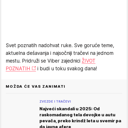
Svet poznatih nadohvat ruke. Sve goruće teme,
aktuelna dešavanja i najsočniji tračevi na jednom
mestu. Pridruži se Viber zajednici
ŽIVOT
POZNATIH
i budi u toku svakog dana!
MOŽDA ĆE VAS ZANIMATI
ZVEZDE I TRAČEVI
Najveći skandali u 2025: Od
raskomadanog tela devojke u autu
pevača, preko krindž leta u svemir pa
do javne afere