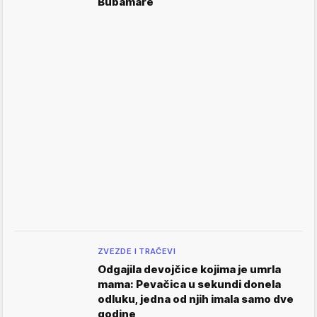
Bubamare
ZVEZDE I TRAČEVI
Odgajila devojčice kojima je umrla
mama: Pevačica u sekundi donela
odluku, jedna od njih imala samo dve
godine