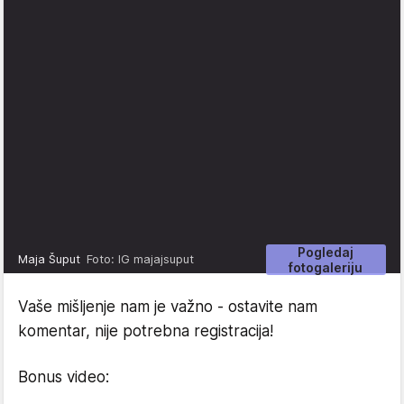
Pogledaj
Maja Šuput
Foto: IG majajsuput
fotogaleriju
Vaše mišljenje nam je važno - ostavite nam
komentar, nije potrebna registracija!
Bonus video: