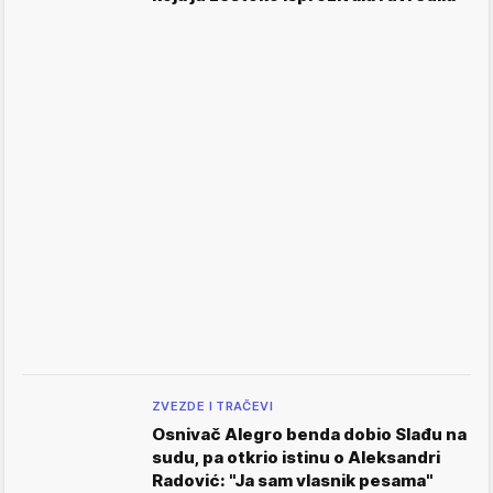
ZVEZDE I TRAČEVI
Osnivač Alegro benda dobio Slađu na
sudu, pa otkrio istinu o Aleksandri
Radović: "Ja sam vlasnik pesama"