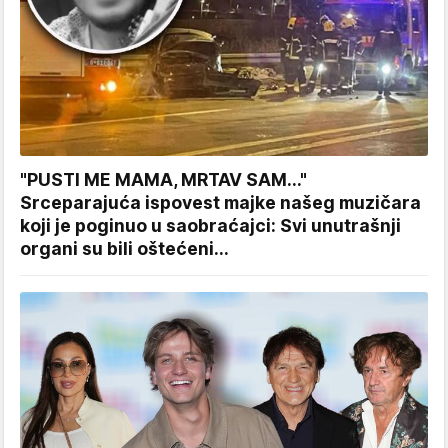
"PUSTI ME MAMA, MRTAV SAM..."
Srceparajuća ispovest majke našeg muzičara
koji je poginuo u saobraćajci: Svi unutrašnji
organi su bili oštećeni...