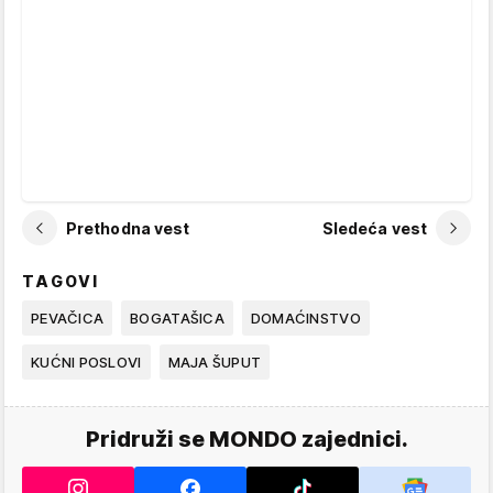
Prethodna vest
Sledeća vest
TAGOVI
PEVAČICA
BOGATAŠICA
DOMAĆINSTVO
KUĆNI POSLOVI
MAJA ŠUPUT
Pridruži se MONDO zajednici.