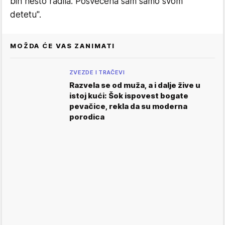
bih nešto radila. Posvećena sam samo svom
detetu".
MOŽDA ĆE VAS ZANIMATI
ZVEZDE I TRAČEVI
Razvela se od muža, a i dalje žive u
istoj kući: Šok ispovest bogate
pevačice, rekla da su moderna
porodica