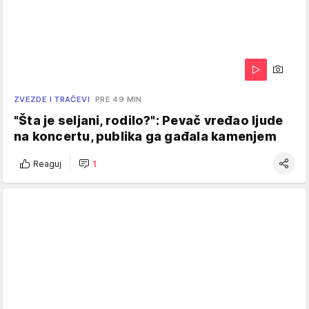
ZVEZDE I TRAČEVI
PRE 49 MIN
"Šta je seljani, rodilo?": Pevač vređao ljude
na koncertu, publika ga gađala kamenjem
Reaguj
1