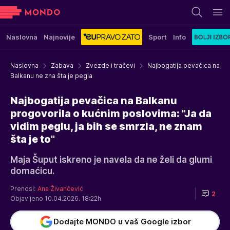
Naslovna
Najnovije
Sport
Info
Naslovna
Zabava
Zvezde i tračevi
Najbogatija pevačica na
Balkanu ne zna šta je pegla
Najbogatija pevačica na Balkanu
progovorila o kućnim poslovima: "Ja da
vidim peglu, ja bih se smrzla, ne znam
šta je to"
Maja Šuput iskreno je navela da ne želi da glumi
domaćicu.
Prenosi:
Ana Živančević
2
Objavljeno 10.04.2026. 18:22h
Dodajte MONDO u vaš Google izbor