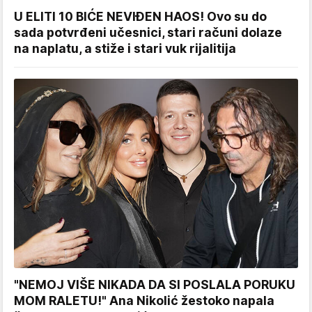
U ELITI 10 BIĆE NEVIĐEN HAOS! Ovo su do
sada potvrđeni učesnici, stari računi dolaze
na naplatu, a stiže i stari vuk rijalitija
"NEMOJ VIŠE NIKADA DA SI POSLALA PORUKU
MOM RALETU!" Ana Nikolić žestoko napala