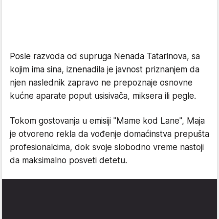
Posle razvoda od supruga Nenada Tatarinova, sa
kojim ima sina, iznenadila je javnost priznanjem da
njen naslednik zapravo ne prepoznaje osnovne
kućne aparate poput usisivača, miksera ili pegle.
Tokom gostovanja u emisiji "Mame kod Lane", Maja
je otvoreno rekla da vođenje domaćinstva prepušta
profesionalcima, dok svoje slobodno vreme nastoji
da maksimalno posveti detetu.