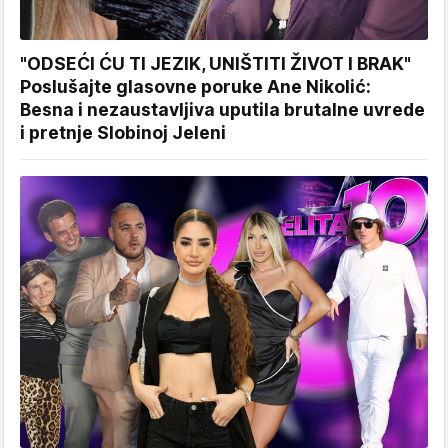
"ODSEĆI ĆU TI JEZIK, UNIŠTITI ŽIVOT I BRAK"
Poslušajte glasovne poruke Ane Nikolić:
Besna i nezaustavljiva uputila brutalne uvrede
i pretnje Slobinoj Jeleni