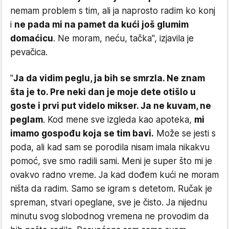
nemam problem s tim, ali ja naprosto radim ko konj
i
ne pada mi na pamet da kući još glumim
domaćicu
. Ne moram, neću, tačka", izjavila je
pevačica.
"
Ja da vidim peglu, ja bih se smrzla. Ne znam
šta je to. Pre neki dan je moje dete otišlo u
goste i prvi put videlo mikser. Ja ne kuvam, ne
peglam
. Kod mene sve izgleda kao apoteka,
mi
imamo gospođu koja se tim bavi.
Može se jesti s
poda, ali kad sam se porodila nisam imala nikakvu
pomoć, sve smo radili sami. Meni je super što mi je
ovakvo radno vreme. Ja kad dođem kući ne moram
ništa da radim. Samo se igram s detetom. Ručak je
spreman, stvari opeglane, sve je čisto. Ja nijednu
minutu svog slobodnog vremena ne provodim da