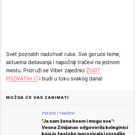
Svet poznatih nadohvat ruke. Sve goruće teme,
aktuelna dešavanja i najsočniji tračevi na jednom
mestu. Pridruži se Viber zajednici
ŽIVOT
POZNATIH
i budi u toku svakog dana!
MOŽDA ĆE VAS ZANIMATI
ZVEZDE I TRAČEVI
"Ja sam žena boem i mogu sve":
Vesna Zmijanac odgovorila koleginici
koja ju žestoko isprozivala i uvredila