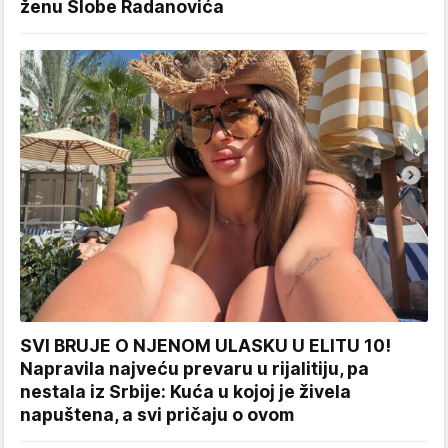
ženu Slobe Radanovića
SVI BRUJE O NJENOM ULASKU U ELITU 10!
Napravila najveću prevaru u rijalitiju, pa
nestala iz Srbije: Kuća u kojoj je živela
napuštena, a svi pričaju o ovom