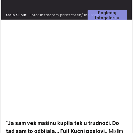
Pogledaj
Maja Šuput
Foto: Instagram printscreen/ majasuput
fotogaleriju
"
Ja sam veš mašinu kupila tek u trudnoći. Do
tad sam to odbijala... Fuj! Kućni poslovi
.. Mislim