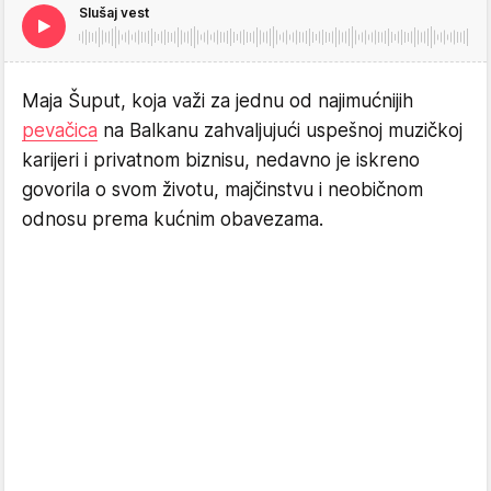
Slušaj vest
Maja Šuput, koja važi za jednu od najimućnijih
pevačica
na Balkanu zahvaljujući uspešnoj muzičkoj
karijeri i privatnom biznisu, nedavno je iskreno
govorila o svom životu, majčinstvu i neobičnom
odnosu prema kućnim obavezama.