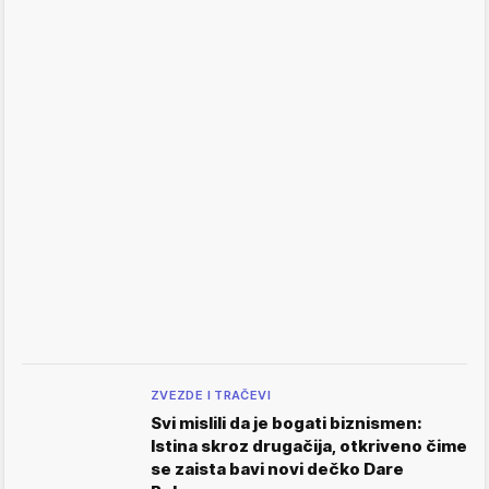
ZVEZDE I TRAČEVI
Svi mislili da je bogati biznismen:
Istina skroz drugačija, otkriveno čime
se zaista bavi novi dečko Dare