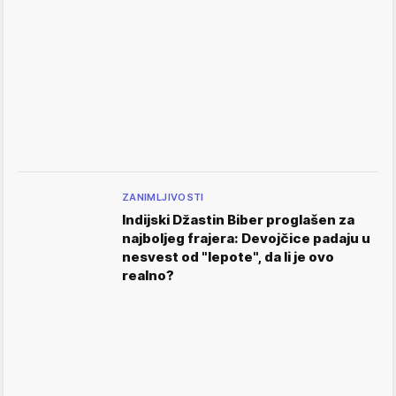
ZANIMLJIVOSTI
Indijski Džastin Biber proglašen za
najboljeg frajera: Devojčice padaju u
nesvest od "lepote", da li je ovo
realno?