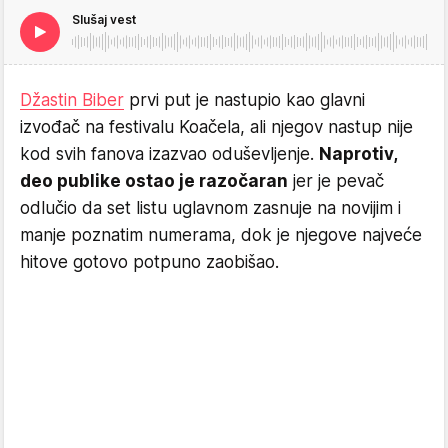
Slušaj vest
Džastin Biber
prvi put je nastupio kao glavni
izvođač na festivalu Koačela, ali njegov nastup nije
kod svih fanova izazvao oduševljenje.
Naprotiv,
deo publike ostao je razočaran
jer je pevač
odlučio da set listu uglavnom zasnuje na novijim i
manje poznatim numerama, dok je njegove najveće
hitove gotovo potpuno zaobišao.