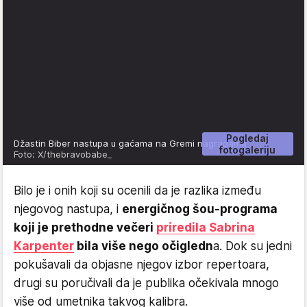
Pogledaj
Džastin Biber nastupa u gaćama na Gremi nagradama
fotogaleriju
Foto: X/thebravobabe_
Bilo je i onih koji su ocenili da je razlika između
njegovog nastupa, i
energičnog šou-programa
koji je prethodne večeri
priredila Sabrina
Karpenter
bila više nego očigledn
a. Dok su jedni
pokušavali da objasne njegov izbor repertoara,
drugi su poručivali da je publika očekivala mnogo
više od umetnika takvog kalibra.