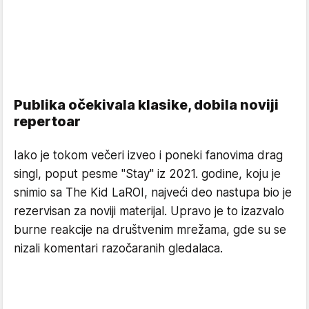
Publika očekivala klasike, dobila noviji
repertoar
Iako je tokom večeri izveo i poneki fanovima drag
singl, poput pesme "Stay" iz 2021. godine, koju je
snimio sa The Kid LaROI, najveći deo nastupa bio je
rezervisan za noviji materijal. Upravo je to izazvalo
burne reakcije na društvenim mrežama, gde su se
nizali komentari razočaranih gledalaca.