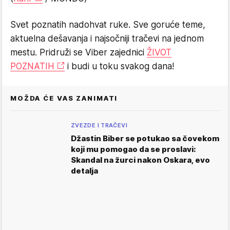
Svet poznatih nadohvat ruke. Sve goruće teme,
aktuelna dešavanja i najsočniji tračevi na jednom
mestu. Pridruži se Viber zajednici
ŽIVOT
POZNATIH
i budi u toku svakog dana!
MOŽDA ĆE VAS ZANIMATI
ZVEZDE I TRAČEVI
Džastin Biber se potukao sa čovekom
koji mu pomogao da se proslavi:
Skandal na žurci nakon Oskara, evo
detalja