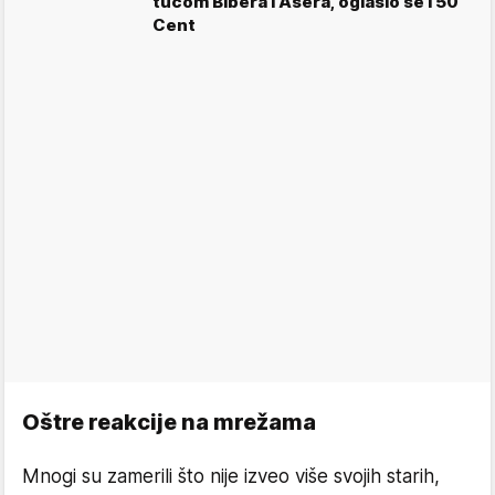
tučom Bibera i Ašera, oglasio se i 50
Cent
Oštre reakcije na mrežama
Mnogi su zamerili što nije izveo više svojih starih,