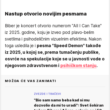
Nastup otvorio novijim pesmama
Biber je koncert otvorio numerom "All I Can Take"
iz 2025. godine, koju je izveo pod plavo-belim
svetlima i psihodeličnim vizuelnim efektima. Nakon
toga usledila je i
pesma "Speed Demon" takođe
iz 2025, u kojoj se, prema tumačenju publike,
osvrće na spekulacije koje se u javnosti vode o
njegovom zdravstvenom i
psihičkom stanju
.
MOŽDA ĆE VAS ZANIMATI
ZVEZDE I TRAČEVI
"Bio sam samo beba kad si mu
dozvolio da mi to uradi": Svet šokiran