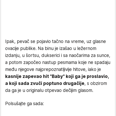
Ipak, pevač se pojavio tačno na vreme, uz glasne
ovacije publike. Na binu je izašao u ležernom
izdanju, u šortsu, dukserici i sa naočarima za sunce,
a potom započeo nastup pesmama koje ne spadaju
među njegove najprepoznatljivije hitove, iako je
kasnije zapevao hit "Baby" koji ga je proslavio,
a koji sada zvuči poptuno drugačije
, s obzirom
da ga je u originalu otpevao dečijim glasom.
Polsušajte ga sada: