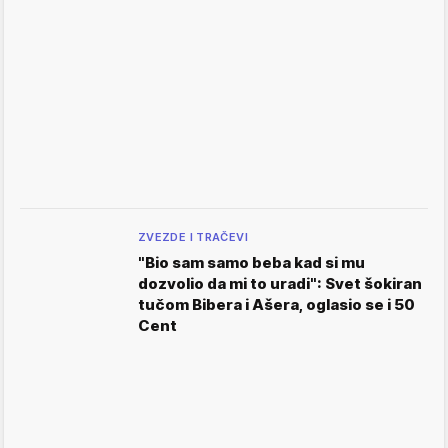
ZVEZDE I TRAČEVI
"Bio sam samo beba kad si mu
dozvolio da mi to uradi": Svet šokiran
tučom Bibera i Ašera, oglasio se i 50
Cent