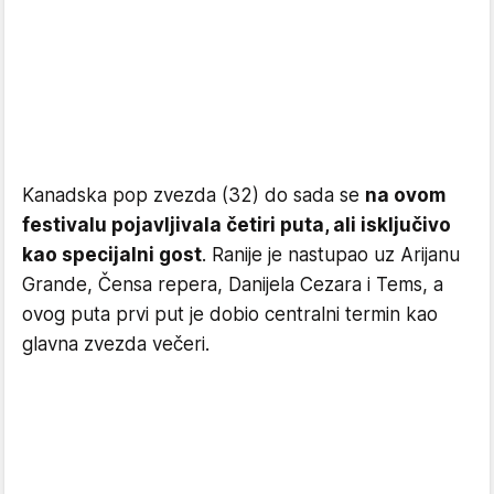
Kanadska pop zvezda (32) do sada se
na ovom
festivalu pojavljivala četiri puta, ali isključivo
kao specijalni gost
. Ranije je nastupao uz Arijanu
Grande, Čensa repera, Danijela Cezara i Tems, a
ovog puta prvi put je dobio centralni termin kao
glavna zvezda večeri.