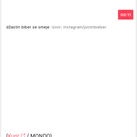
00:11
džastin biber se smeje
Izvor: instagram/justinbieber
(
Kurir
/ MONDO)