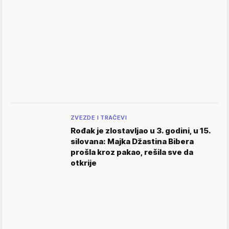
ZVEZDE I TRAČEVI
Rođak je zlostavljao u 3. godini, u 15.
silovana: Majka Džastina Bibera
prošla kroz pakao, rešila sve da
otkrije