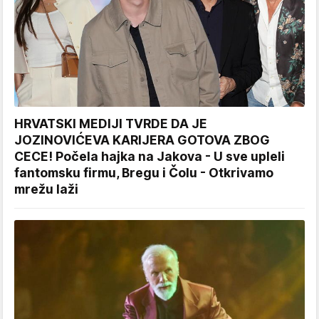
HRVATSKI MEDIJI TVRDE DA JE
JOZINOVIĆEVA KARIJERA GOTOVA ZBOG
CECE! Počela hajka na Jakova - U sve upleli
fantomsku firmu, Bregu i Čolu - Otkrivamo
mrežu laži