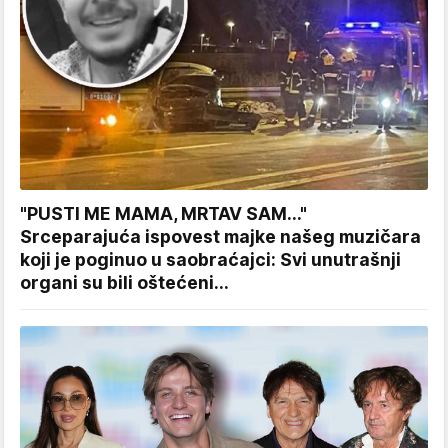
"PUSTI ME MAMA, MRTAV SAM..."
Srceparajuća ispovest majke našeg muzičara
koji je poginuo u saobraćajci: Svi unutrašnji
organi su bili oštećeni...