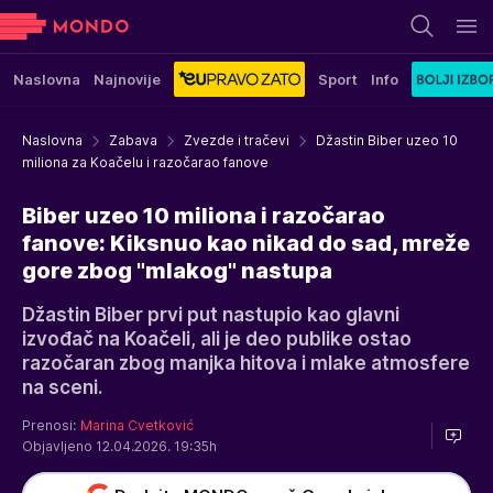
Naslovna
Najnovije
Sport
Info
Naslovna
Zabava
Zvezde i tračevi
Džastin Biber uzeo 10
miliona za Koačelu i razočarao fanove
Biber uzeo 10 miliona i razočarao
fanove: Kiksnuo kao nikad do sad, mreže
gore zbog "mlakog" nastupa
Džastin Biber prvi put nastupio kao glavni
izvođač na Koačeli, ali je deo publike ostao
razočaran zbog manjka hitova i mlake atmosfere
na sceni.
Prenosi:
Marina Cvetković
Objavljeno 12.04.2026. 19:35h