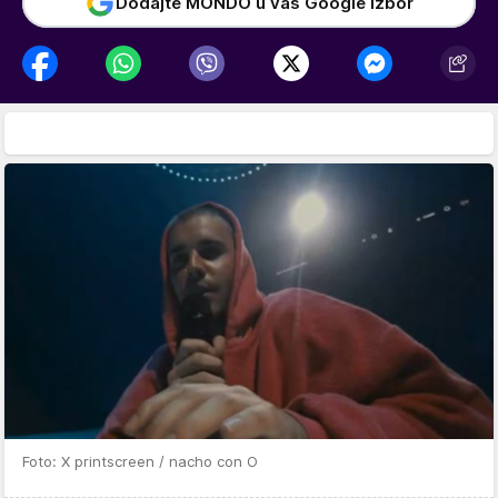
Dodajte MONDO u vaš Google izbor
Foto: X printscreen / nacho con O