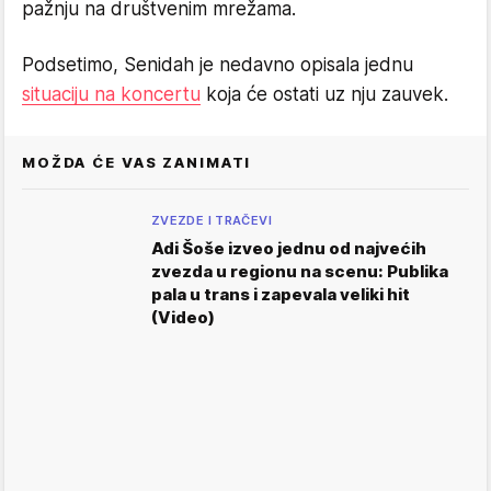
pažnju na društvenim mrežama.
Podsetimo, Senidah je nedavno opisala jednu
situaciju na koncertu
koja će ostati uz nju zauvek.
MOŽDA ĆE VAS ZANIMATI
ZVEZDE I TRAČEVI
Adi Šoše izveo jednu od najvećih
zvezda u regionu na scenu: Publika
pala u trans i zapevala veliki hit
(Video)