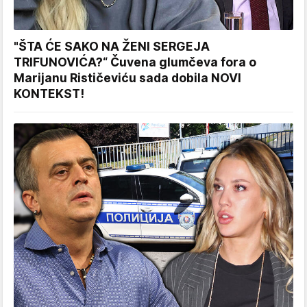
"ŠTA ĆE SAKO NA ŽENI SERGEJA
TRIFUNOVIĆA?“ Čuvena glumčeva fora o
Marijanu Rističeviću sada dobila NOVI
KONTEKST!