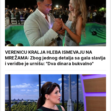
VERENICU KRALJA HLEBA ISMEVAJU NA
MREŽAMA: Zbog jednog detalja sa gala slavlja
i veridbe je urnišu: "Dva dinara bukvalno"