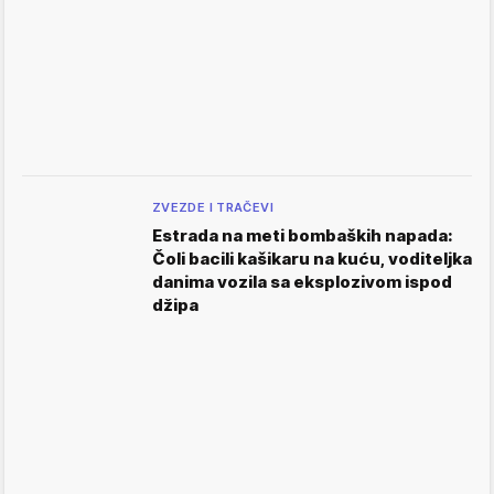
ZVEZDE I TRAČEVI
Estrada na meti bombaških napada:
Čoli bacili kašikaru na kuću, voditeljka
danima vozila sa eksplozivom ispod
džipa