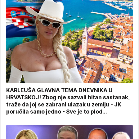
KARLEUŠA GLAVNA TEMA DNEVNIKA U
HRVATSKOJ! Zbog nje sazvali hitan sastanak,
traže da joj se zabrani ulazak u zemlju - JK
poručila samo jedno - Sve je to plod...