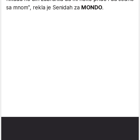
sa mnom", rekla je Senidah za
MONDO
.