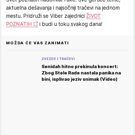
aktuelna dešavanja i najsočniji tračevi na jednom
mestu. Pridruži se Viber zajednici
ŽIVOT
POZNATIH
i budi u toku svakog dana!
MOŽDA ĆE VAS ZANIMATI
ZVEZDE I TRAČEVI
Senidah hitno prekinula koncert:
Zbog Stele Rade nastala panika na
bini, isplivao jeziv snimak (Video)