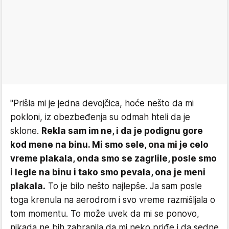
"Prišla mi je jedna devojčica, hoće nešto da mi
pokloni, iz obezbeđenja su odmah hteli da je
sklone.
Rekla sam im ne, i da je podignu gore
kod mene na binu. Mi smo sele, ona mi je celo
vreme plakala, onda smo se zagrlile, posle smo
i legle na binu i tako smo pevala, ona je meni
plakala
.
To je bilo nešto najlepše. Ja sam posle
toga krenula na aerodrom i svo vreme razmišljala o
tom momentu. To može uvek da mi se ponovo,
nikada ne bih zabranila da mi neko priđe i da sedne