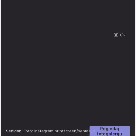
1/5
Pogledaj
Senidah
Foto: Instagram printscreen/senida_h
fotogaleriju