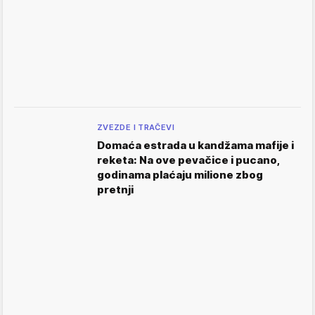
ZVEZDE I TRAČEVI
Domaća estrada u kandžama mafije i
reketa: Na ove pevačice i pucano,
godinama plaćaju milione zbog
pretnji