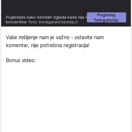
Pogledaj
Pogledajte kako Senidah izgleda kada nije na snimanjima i
fotogaleriju
koncertima
Foto: Instagaram/senida_h
Vaše mišljenje nam je važno - ostavite nam
komentar, nije potrebna registracija!
Bonus video: