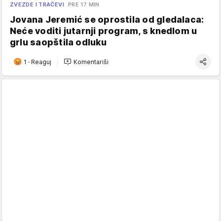
ZVEZDE I TRAČEVI
PRE 17 MIN
Jovana Jeremić se oprostila od gledalaca:
Neće voditi jutarnji program, s knedlom u
grlu saopštila odluku
1
·
Reaguj
Komentariši