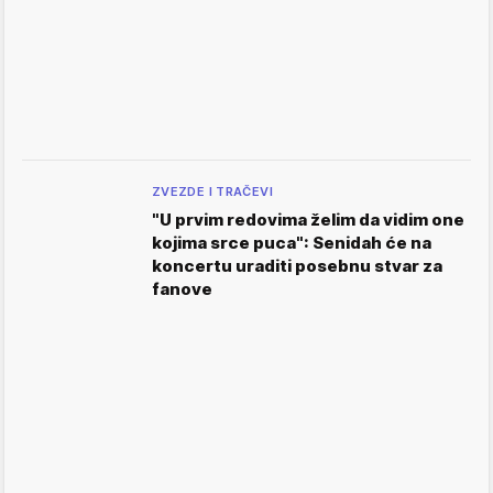
ZVEZDE I TRAČEVI
"U prvim redovima želim da vidim one
kojima srce puca": Senidah će na
koncertu uraditi posebnu stvar za
fanove