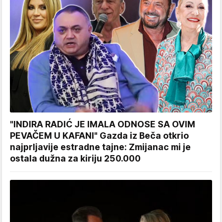
"INDIRA RADIĆ JE IMALA ODNOSE SA OVIM
PEVAČEM U KAFANI" Gazda iz Beča otkrio
najprljavije estradne tajne: Zmijanac mi je
ostala dužna za kiriju 250.000