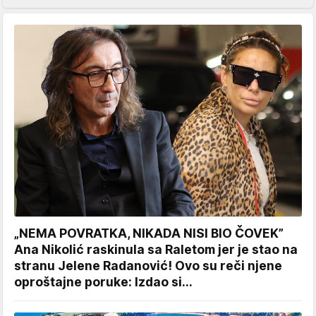
„NEMA POVRATKA, NIKADA NISI BIO ČOVEK”
Ana Nikolić raskinula sa Raletom jer je stao na
stranu Jelene Radanović! Ovo su reči njene
oproštajne poruke: Izdao si...