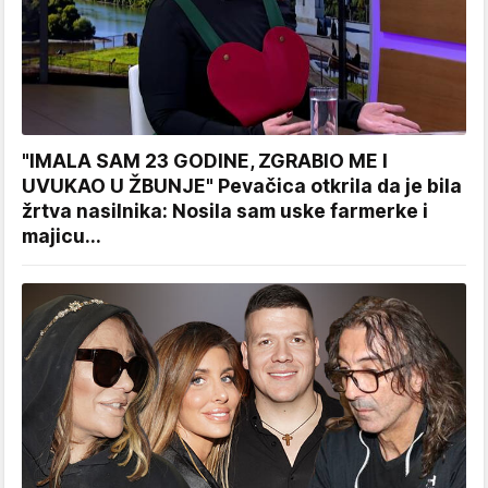
"IMALA SAM 23 GODINE, ZGRABIO ME I
UVUKAO U ŽBUNJE" Pevačica otkrila da je bila
žrtva nasilnika: Nosila sam uske farmerke i
majicu...