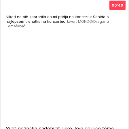
00:49
Nikad ne bih zabranila da mi pridju na koncertu: Senida o
najlepsem trenutku na koncertuc
Izvor: MONDO/Dragana
Tomašević
Svet poznatih nadohvat ruke. Sve goruće teme,