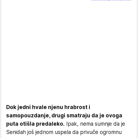
Dok jedni hvale njenu hrabrost i
samopouzdanje, drugi smatraju da je ovoga
puta otišla predaleko.
Ipak, nema sumnje da je
Senidah još jednom uspela da privuče ogromnu