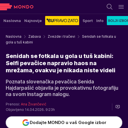
Naslovna
Najnovije
Sport
Info
Naslovna
Zabava
Zvezde i tračevi
Senidah se fotkala u
gola u tuš kabini
Senidah se fotkala u gola u tuš kabini:
Selfi pevačice napravio haos na
mrežama, ovakvu je nikada niste videli
Poznata slovenačka pevačica Senida
Hajdarpašić objavila je provokativnu fotografiju
na svom Instagram nalogu.
Prenosi:
Ana Živančević
Objavljeno 14.04.2026. 9:23h
Dodajte MONDO u vaš Google izbor