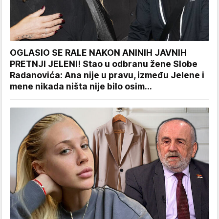
OGLASIO SE RALE NAKON ANINIH JAVNIH
PRETNJI JELENI! Stao u odbranu žene Slobe
Radanovića: Ana nije u pravu, između Jelene i
mene nikada ništa nije bilo osim...