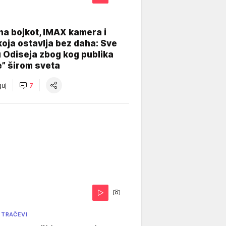
na bojkot, IMAX kamera i
koja ostavlja bez daha: Sve
u Odiseja zbog kog publika
e” širom sveta
uj
7
 TRAČEVI