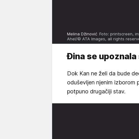
Melina Džinović
Foto: printscreen, 
Ahel/© ATA Images, all rights reser
Đina se upoznala
Dok Kan ne želi da bude deo
oduševljen njenim izborom p
potpuno drugačiji stav.