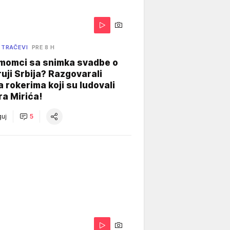
 TRAČEVI
PRE 8 H
 momci sa snimka svadbe o
uji Srbija? Razgovarali
 rokerima koji su ludovali
ra Mirića!
uj
5