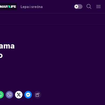
Lepa i srećna
Mama
o