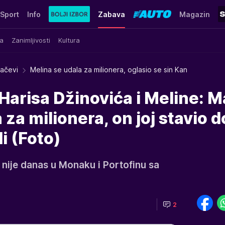
Sport
Info
Zabava
Magazin
a
Zanimljivosti
Kultura
račevi
Melina se udala za milionera, oglasio se sin Kan
 Harisa Džinovića i Meline: 
za milionera, on joj stavio d
i (Foto)
 nije danas u Monaku i Portofinu sa
2