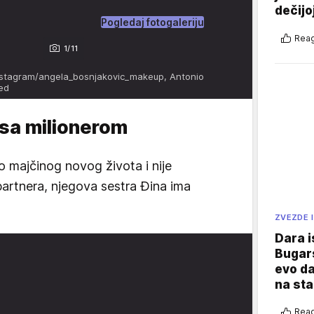
dečijo
Pogledaj fotogaleriju
Reag
1/11
instagram/angela_bosnjakovic_makeup, Antonio
ved
 sa milionerom
 majčinog novog života i nije
artnera, njegova sestra Đina ima
ZVEZDE I
Dara i
Bugars
evo da
na sta
Reag