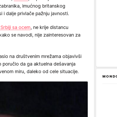
izabranika, imućnog britanskog
i dalje privlače pažnju javnosti.
 Srbiji sa ocem
, ne krije distancu
kako se navodi, nije zainteresovan za
lasio na društvenim mrežama objavivši
no poručio da ga aktuelna dešavanja
venom miru, daleko od cele situacije.
MOND