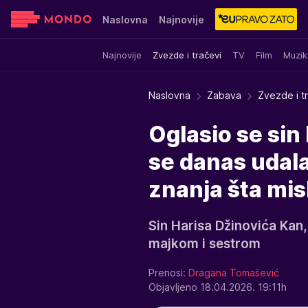
Naslovna
Najnovije
Najnovije
Zvezde i tračevi
TV
Film
Muzik
Sensa
Stvar ukusa
Yumama
Naslovna
Zabava
Zvezde i t
Oglasio se sin
se danas udala 
znanja šta misl
Sin Harisa Džinovića Kan,
majkom i sestrom
Prenosi:
Dragana Tomašević
Objavljeno 18.04.2026. 19:11h