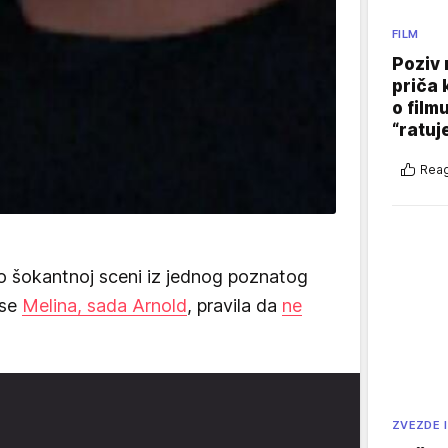
FILM
Poziv 
priča 
o film
“ratuj
Reag
o šokantnoj sceni iz jednog poznatog
 se
Melina, sada Arnold
, pravila da
ne
ZVEZDE I