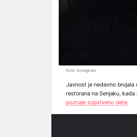
Foto: Instagram
Javnost je nedavno brujala 
restorana na Senjaku, kada
poznaje sopstveno dete
.