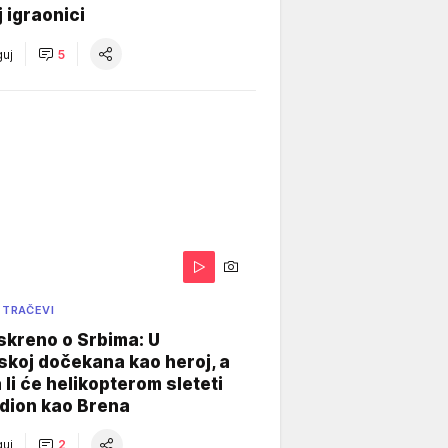
j igraonici
uj
5
 TRAČEVI
skreno o Srbima: U
koj dočekana kao heroj, a
 li će helikopterom sleteti
dion kao Brena
uj
2