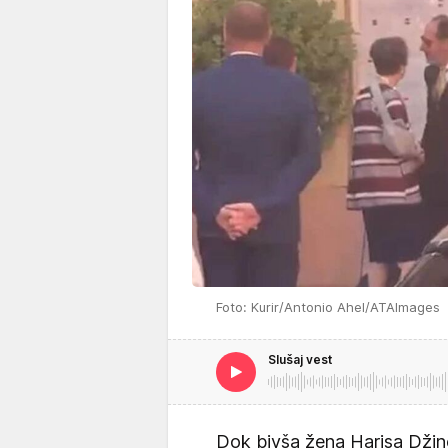
Foto: Kurir/Antonio Ahel/ATAImages
Slušaj vest
Dok bivša žena Harisa Džin