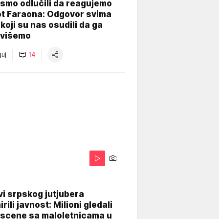
smo odlučili da reagujemo
ot Faraona: Odgovor svima
koji su nas osudili da ga
višemo
uj
14
i srpskog jutjubera
rili javnost: Milioni gledali
 scene sa maloletnicama u