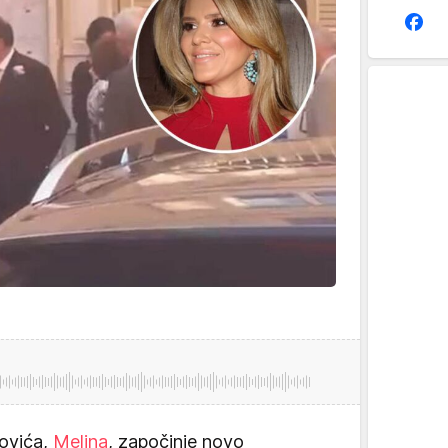
ovića,
Melina
, započinje novo