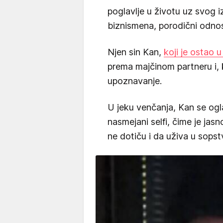
poglavlje u životu uz svog 
biznismena, porodični odnosi 
Njen sin Kan,
koji je ostao u
prema majčinom partneru i, 
upoznavanje.
U jeku venčanja, Kan se og
nasmejani selfi, čime je jas
ne dotiču i da uživa u sopst