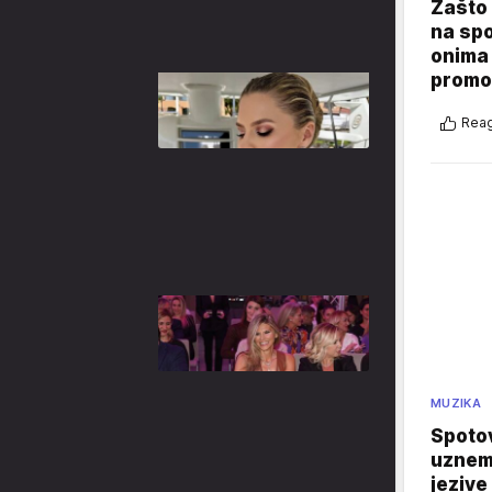
Zašto 
na sp
onima 
promo
Reag
MUZIKA
Spotov
uznemi
jezive