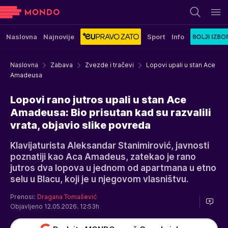
Naslovna
Najnovije
Sport
Info
Naslovna
Zabava
Zvezde i tračevi
Lopovi upali u stan Ace
Amadeusa
Lopovi rano jutros upali u stan Ace
Amadeusa: Bio prisutan kad su razvalili
vrata, objavio slike povreda
Klavijaturista Aleksandar Stanimirović, javnosti
poznatiji kao Aca Amadeus, zatekao je rano
jutros dva lopova u jednom od apartmana u etno
selu u Blacu, koji je u njegovom vlasništvu.
Prenosi:
Dragana Tomašević
Objavljeno 12.05.2026. 12:53h