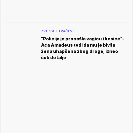
ZVEZDE I TRAČEVI
"Policija je pronašla vagicu i kesice":
Aca Amadeus tvdi da mu je bivša
žena uhapšena zbog droge, izneo
šok detalje