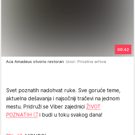
00:42
Aca Amadeus otvorio restoran
Izvor: Privatna arhiva
Svet poznatih nadohvat ruke. Sve goruće teme,
aktuelna dešavanja i najsočniji tračevi na jednom
mestu. Pridruži se Viber zajednici
ŽIVOT
POZNATIH
i budi u toku svakog dana!