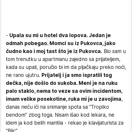
-
Upala su mi u hotel dva lopova. Jedan je
odmah pobegao. Momci su iz Pukovca, jako
čudno kao i moj tast što je iz Pukovca.
Bio sam u
tom trenutku u apartmanu zajedno sa prijateljem,
kada su upali, poručio bi im da pljačkaju preko noći,
ne rano ujutru.
Prijatelj i ja smo ispratili tog
dečka, nije došlo do sukoba. Meni je na ruku
palo staklo, nema to veze sa ovim incidentom,
imam velike posekotine, ruka mi je u zavojima
,
danas neću ići na snimanje spota sa "Tropiko
bendom" zbog toga. Nisam išao kod lekara, ne
idem ja kod belih mantila - rekao je klavijaturista za
"Blic".