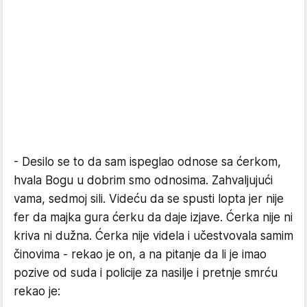
- Desilo se to da sam ispeglao odnose sa ćerkom,
hvala Bogu u dobrim smo odnosima. Zahvaljujući
vama, sedmoj sili. Videću da se spusti lopta jer nije
fer da majka gura ćerku da daje izjave. Ćerka nije ni
kriva ni dužna. Ćerka nije videla i učestvovala samim
činovima - rekao je on, a na pitanje da li je imao
pozive od suda i policije za nasilje i pretnje smrću
rekao je: