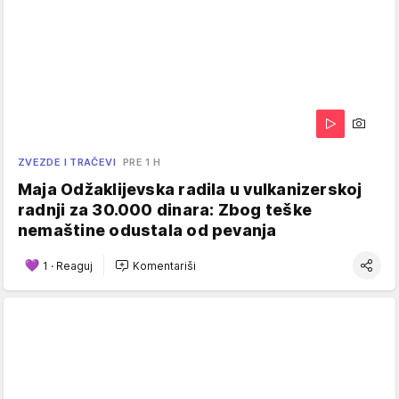
ZVEZDE I TRAČEVI
PRE 1 H
Maja Odžaklijevska radila u vulkanizerskoj
radnji za 30.000 dinara: Zbog teške
nemaštine odustala od pevanja
1
·
Reaguj
Komentariši