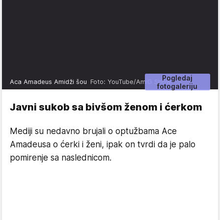
Pogledaj
Aca Amadeus Amidži šou
Foto: YouTube/AmiG Show
fotogaleriju
Javni sukob sa bivšom ženom i ćerkom
Mediji su nedavno brujali o optužbama Ace
Amadeusa o ćerki i ženi, ipak on tvrdi da je palo
pomirenje sa naslednicom.