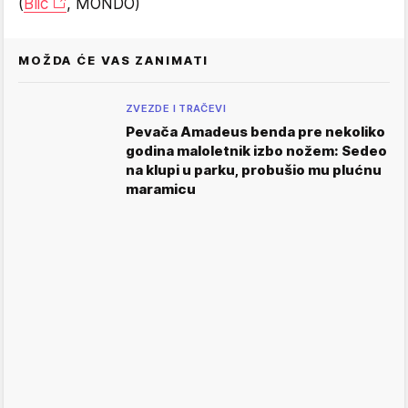
(
Blic
, MONDO)
MOŽDA ĆE VAS ZANIMATI
ZVEZDE I TRAČEVI
Pevača Amadeus benda pre nekoliko
godina maloletnik izbo nožem: Sedeo
na klupi u parku, probušio mu plućnu
maramicu