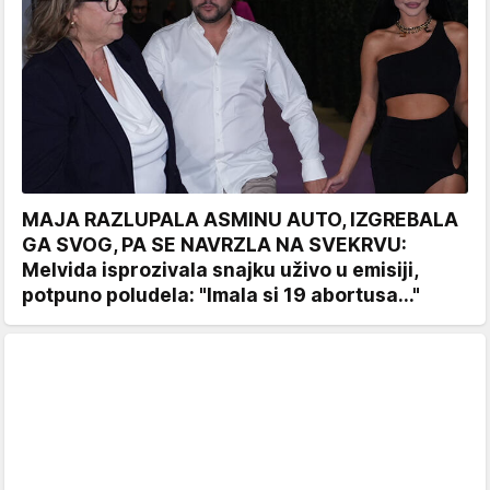
MAJA RAZLUPALA ASMINU AUTO, IZGREBALA
GA SVOG, PA SE NAVRZLA NA SVEKRVU:
Melvida isprozivala snajku uživo u emisiji,
potpuno poludela: "Imala si 19 abortusa..."