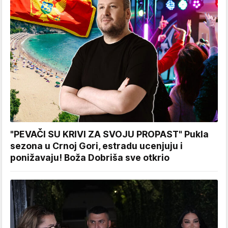
"PEVAČI SU KRIVI ZA SVOJU PROPAST" Pukla
sezona u Crnoj Gori, estradu ucenjuju i
ponižavaju! Boža Dobriša sve otkrio