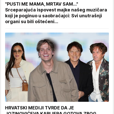
"PUSTI ME MAMA, MRTAV SAM..."
Srceparajuća ispovest majke našeg muzičara
koji je poginuo u saobraćajci: Svi unutrašnji
organi su bili oštećeni...
HRVATSKI MEDIJI TVRDE DA JE
JOZINOVIĆEVA KARIJERA GOTOVA ZBOG