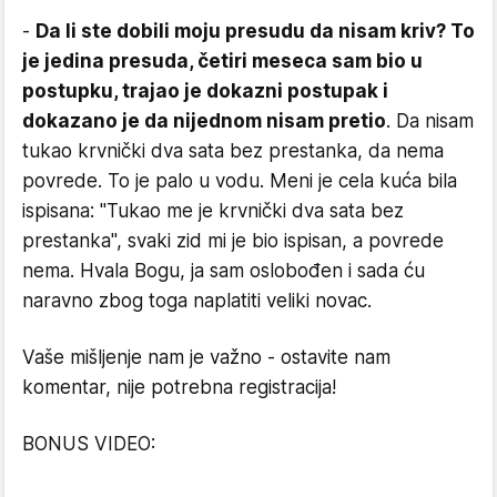
-
Da li ste dobili moju presudu da nisam kriv? To
je jedina presuda, četiri meseca sam bio u
postupku, trajao je dokazni postupak i
dokazano je da nijednom nisam pretio
. Da nisam
tukao krvnički dva sata bez prestanka, da nema
povrede. To je palo u vodu. Meni je cela kuća bila
ispisana: "Tukao me je krvnički dva sata bez
prestanka", svaki zid mi je bio ispisan, a povrede
nema. Hvala Bogu, ja sam oslobođen i sada ću
naravno zbog toga naplatiti veliki novac.
Vaše mišljenje nam je važno - ostavite nam
komentar, nije potrebna registracija!
BONUS VIDEO: