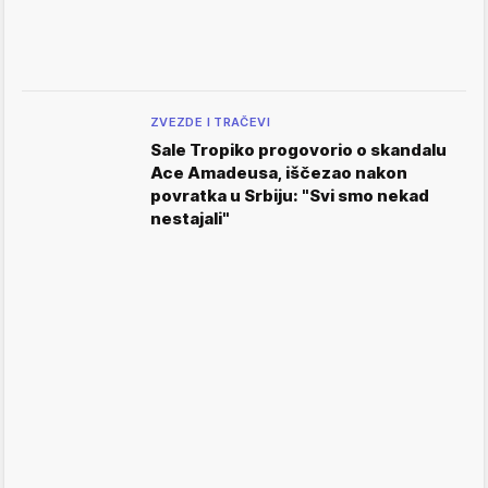
ZVEZDE I TRAČEVI
Sale Tropiko progovorio o skandalu
Ace Amadeusa, iščezao nakon
povratka u Srbiju: "Svi smo nekad
nestajali"