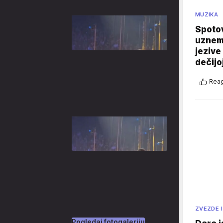
MUZIKA
Spotov
uznemi
jezive
dečijo
Reag
ZVEZDE I
Pogledaj fotogaleriju