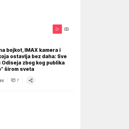
na bojkot, IMAX kamera i
koja ostavlja bez daha: Sve
u Odiseja zbog kog publika
e” širom sveta
uj
7