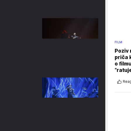
FILM
Poziv 
priča 
o film
“ratuj
Reag