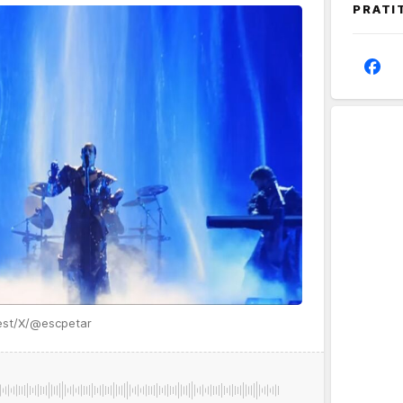
PRATI
est/X/@escpetar