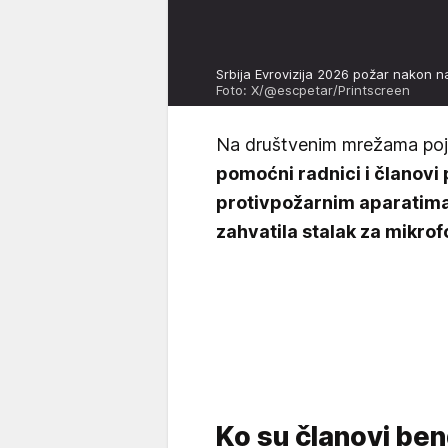
Srbija Evrovizija 2026 požar nakon
Foto: X/@escpetar/Printscreen
Na društvenim mrežama poja
pomoćni radnici i članovi 
protivpožarnim aparatima k
zahvatila stalak za mikrof
Ko su članovi ben