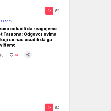
 TRAČEVI
smo odlučili da reagujemo
ot Faraona: Odgovor svima
koji su nas osudili da ga
višemo
uj
14