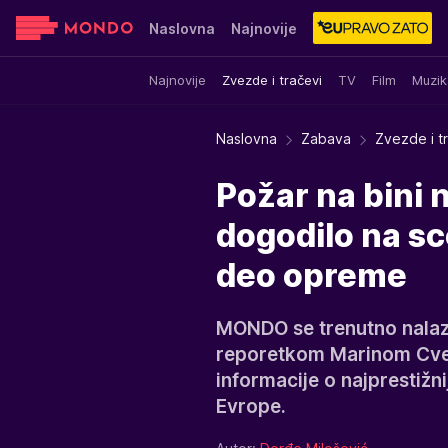
Naslovna
Najnovije
Najnovije
Zvezde i tračevi
TV
Film
Muzik
Sensa
Stvar ukusa
Yumama
Naslovna
Zabava
Zvezde i t
Požar na bini 
dogodilo na sce
deo opreme
MONDO se trenutno nalaz
reporetkom Marinom Cve
informacije o najprestiž
Evrope.