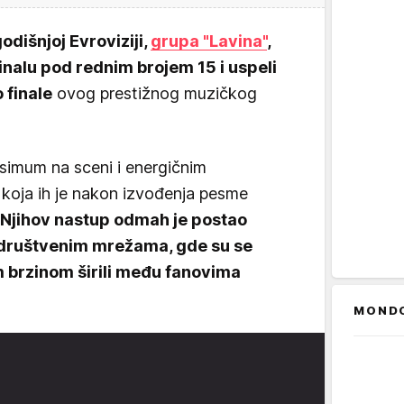
odišnjoj Evroviziji,
grupa "Lavina"
,
inalu pod rednim brojem 15 i uspeli
 finale
ovog prestižnog muzičkog
simum na sceni i energičnim
 koja ih je nakon izvođenja pesme
Njihov nastup odmah je postao
 društvenim mrežama, gde su se
m brzinom širili među fanovima
MOND