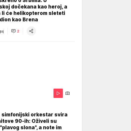
skreno o Srbima: U
koj dočekana kao heroj, a
 li će helikopterom sleteti
dion kao Brena
uj
2
 simfonijski orkestar svira
itove 90-ih: Oživeli su
 "plavog slona", a note im