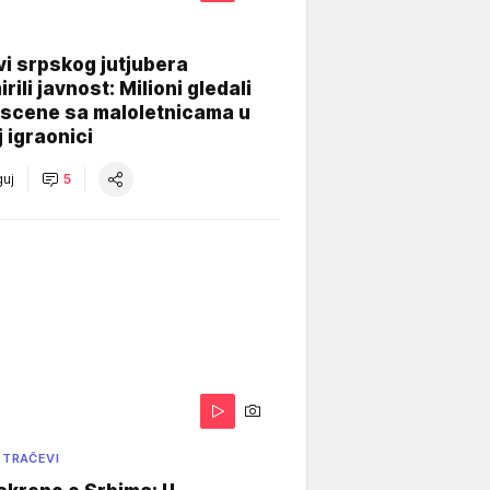
i srpskog jutjubera
rili javnost: Milioni gledali
 scene sa maloletnicama u
j igraonici
uj
5
 TRAČEVI