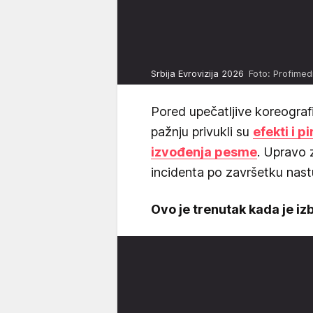
Srbija Evrovizija 2026
Foto: Profimed
Pored upečatljive koreograf
pažnju privukli su
efekti i 
izvođenja pesme
. Upravo 
incidenta po završetku nast
Ovo je trenutak kada je iz