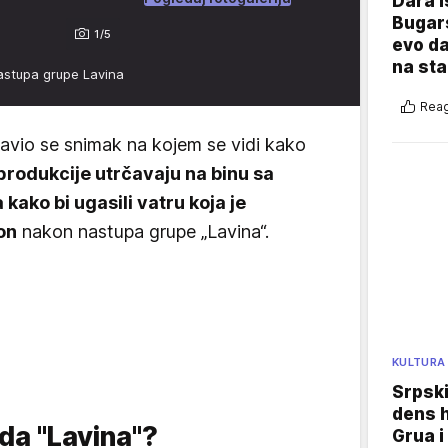
Dara i
Bugars
1/5
evo da
na sta
 nastupa grupe Lavina
Reag
vio se snimak na kojem se vidi kako
produkcije utrčavaju na binu sa
ako bi ugasili vatru koja je
on
nakon nastupa grupe „Lavina“.
KULTURA
Srpski
dens h
da "Lavina"?
Grua i