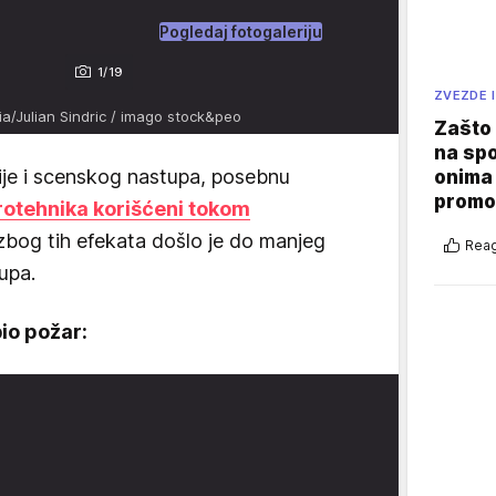
Pogledaj fotogaleriju
1/19
ZVEZDE I
ia/Julian Sindric / imago stock&peo
Zašto 
na sp
ije i scenskog nastupa, posebnu
onima 
promo
pirotehnika korišćeni tokom
zbog tih efekata došlo je do manjeg
Reag
upa.
bio požar: