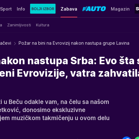
Sport
Info
Zabava
Magazin
a
Zanimljivosti
Kultura
račevi
Požar na bini na Evrovizij nakon nastupa grupe Lavina
nakon nastupa Srba: Evo šta 
ni Evrovizije, vatra zahvatil
i u Beču odakle vam, na čelu sa našom
tković, donosimo ekskluzivne
nijem muzičkom takmičenju u ovom delu