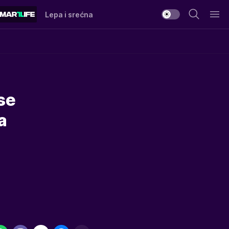
Lepa i srećna
se
a