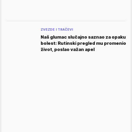
ZVEZDE I TRAČEVI
Naš glumac slučajno saznao za opaku
bolest: Rutinski pregled mu promenio
život, poslao važan apel