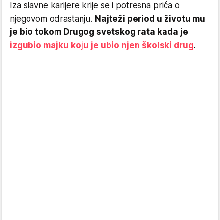
Iza slavne karijere krije se i potresna priča o
njegovom odrastanju.
Najteži period u životu mu
je bio tokom Drugog svetskog rata kada je
izgubio majku koju je ubio njen školski drug
.