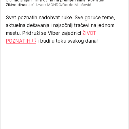
Zikine dinastije”
Izvor: MONDO/Đorđe Milošević
Svet poznatih nadohvat ruke. Sve goruće teme,
aktuelna dešavanja i najsočniji tračevi na jednom
mestu. Pridruži se Viber zajednici
ŽIVOT
POZNATIH
i budi u toku svakog dana!