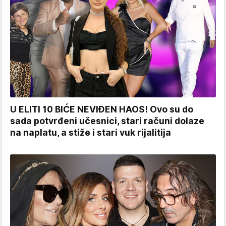
U ELITI 10 BIĆE NEVIĐEN HAOS! Ovo su do
sada potvrđeni učesnici, stari računi dolaze
na naplatu, a stiže i stari vuk rijalitija