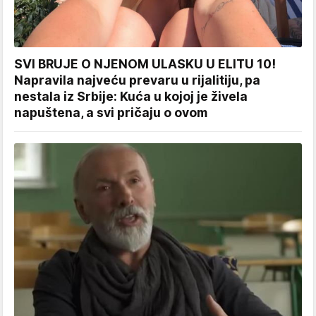
SVI BRUJE O NJENOM ULASKU U ELITU 10!
Napravila najveću prevaru u rijalitiju, pa
nestala iz Srbije: Kuća u kojoj je živela
napuštena, a svi pričaju o ovom