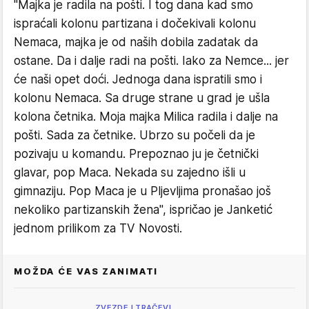
"Majka je radila na pošti. I tog dana kad smo
ispraćali kolonu partizana i dočekivali kolonu
Nemaca, majka je od naših dobila zadatak da
ostane. Da i dalje radi na pošti. Iako za Nemce... jer
će naši opet doći. Jednoga dana ispratili smo i
kolonu Nemaca. Sa druge strane u grad je ušla
kolona četnika. Moja majka Milica radila i dalje na
pošti. Sada za četnike. Ubrzo su počeli da je
pozivaju u komandu. Prepoznao ju je četnički
glavar, pop Maca. Nekada su zajedno išli u
gimnaziju. Pop Maca je u Pljevljima pronašao još
nekoliko partizanskih žena", ispričao je Janketić
jednom prilikom za TV Novosti.
MOŽDA ĆE VAS ZANIMATI
ZVEZDE I TRAČEVI