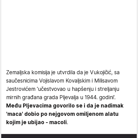
Zemaljska komisija je utvrdila da je Vukojičić, sa
saučesnicima Vojislavom Kovaljskim i Milisavom
Jestrovićem 'učestvovao u hapšenju i streljanju
mirnih građana grada Pljevalja u 1944. godini'.
Među Pljevacima govorilo se i da je nadimak
'maca' dobio po nejgovom omiljenom alatu
kojim je ubijao - macoli
.