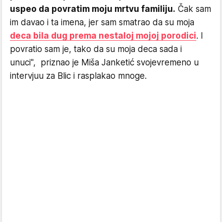
uspeo da povratim moju mrtvu familiju.
Čak sam
im davao i ta imena, jer sam smatrao da su moja
deca bila dug prema nestaloj mojoj porodici
. I
povratio sam je, tako da su moja deca sada i
unuci", priznao je Miša Janketić svojevremeno u
intervjuu za Blic i rasplakao mnoge.