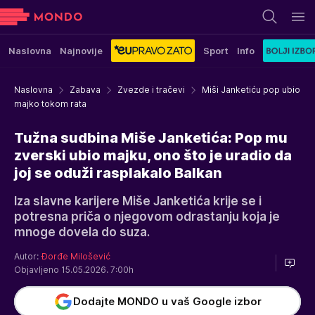
Naslovna
Najnovije
Sport
Info
Naslovna
Zabava
Zvezde i tračevi
Miši Janketiću pop ubio
majko tokom rata
Tužna sudbina Miše Janketića: Pop mu
zverski ubio majku, ono što je uradio da
joj se oduži rasplakalo Balkan
Iza slavne karijere Miše Janketića krije se i
potresna priča o njegovom odrastanju koja je
mnoge dovela do suza.
Autor:
Đorđe Milošević
Objavljeno 15.05.2026. 7:00h
Dodajte MONDO u vaš Google izbor