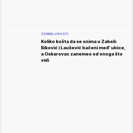
ZANIMLJIVOSTI
Koliko košta da se snima u Zabeli:
Biković i Laušević bačeni međ' ubice,
a Oskarovac zanemeo od onoga što
vidi