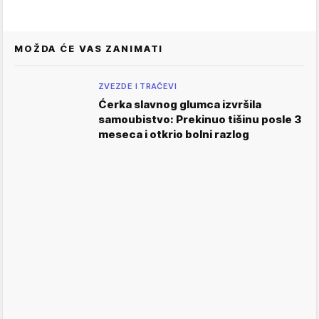
MOŽDA ĆE VAS ZANIMATI
ZVEZDE I TRAČEVI
Ćerka slavnog glumca izvršila
samoubistvo: Prekinuo tišinu posle 3
meseca i otkrio bolni razlog