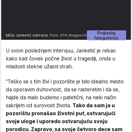
Pogledaj
Miša Janketić sahrana
Foto: ATA Images/Antonio Ahel
fotogaleriju
U svom poslednjem intervjuu, Janketić je rekao
kako kad čovek počne život u tragediji, onda u
mladosti stekne užasni strah.
"Teško se s tim živi i pozorište je bilo idealno mesto
da oporavim duhovnost, da se rasteretim i da se,
hajde da malo budemo i patetični, na neki način
sakrijem od surovosti života.
Tako da sam ja u
pozorištu pronašao životni put, ostvarujući
svoje uloge i uporedo ostvarujuću svoju
porodicu. Zapravo, sa svoje četvoro dece sam