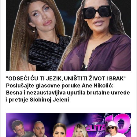
"ODSEĆI ĆU TI JEZIK, UNIŠTITI ŽIVOT I BRAK"
Poslušajte glasovne poruke Ane Nikolić:
Besna i nezaustavljiva uputila brutalne uvrede
i pretnje Slobinoj Jeleni