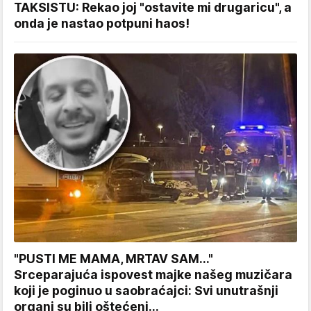
TAKSISTU: Rekao joj "ostavite mi drugaricu", a
onda je nastao potpuni haos!
"PUSTI ME MAMA, MRTAV SAM..."
Srceparajuća ispovest majke našeg muzičara
koji je poginuo u saobraćajci: Svi unutrašnji
organi su bili oštećeni...