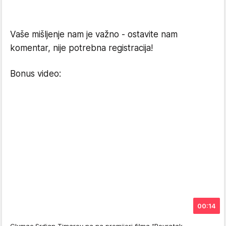
Vaše mišljenje nam je važno - ostavite nam
komentar, nije potrebna registracija!
Bonus video:
00:14
Glumac Srdjan Timarov na na premijeri filma “Povratak