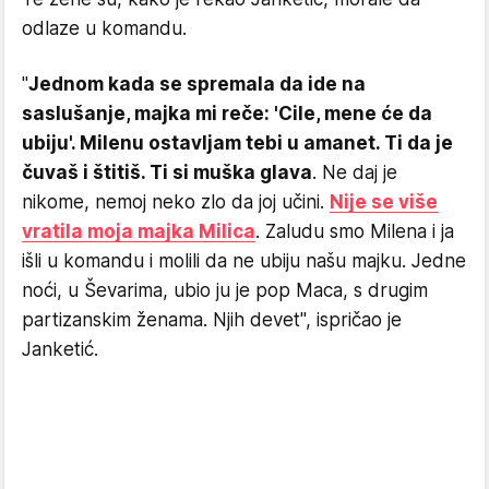
odlaze u komandu.
"
Jednom kada se spremala da ide na
saslušanje, majka mi reče:­ 'Cile, mene će da
ubiju'. Milenu ostavljam tebi u amanet. Ti da je
čuvaš i štitiš. Ti si muška glava
. Ne daj je
nikome, nemoj neko zlo da joj učini.
Nije se više
vratila moja majka Milica
. Zaludu smo Milena i ja
išli u komandu i molili da ne ubiju našu majku. Jedne
noći, u Ševarima, ubio ju je pop Maca, s drugim
partizanskim ženama. Njih devet", ispričao je
Janketić.