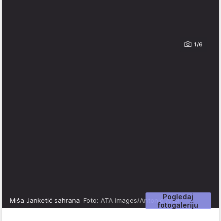
1/6
Pogledaj
Miša Janketić sahrana
Foto: ATA Images/Antonio Ahel
fotogaleriju