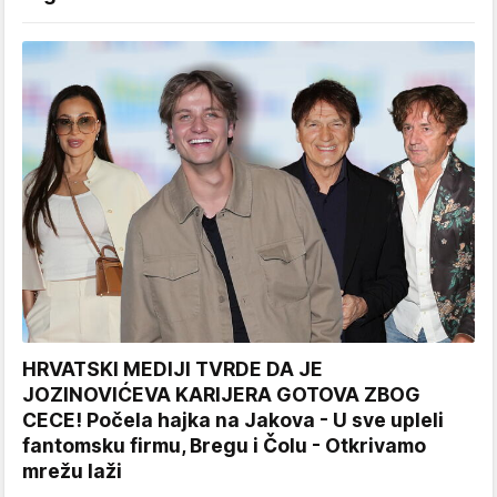
HRVATSKI MEDIJI TVRDE DA JE
JOZINOVIĆEVA KARIJERA GOTOVA ZBOG
CECE! Počela hajka na Jakova - U sve upleli
fantomsku firmu, Bregu i Čolu - Otkrivamo
mrežu laži