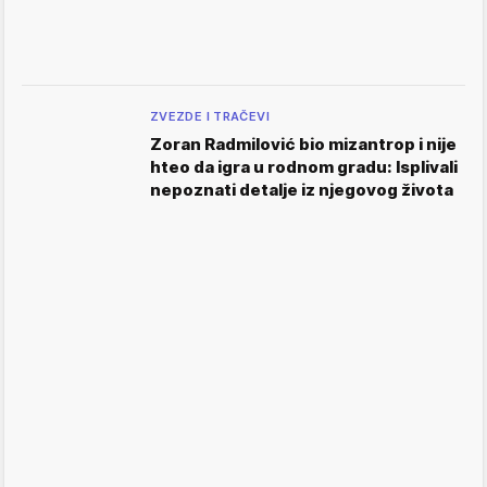
ZVEZDE I TRAČEVI
Zoran Radmilović bio mizantrop i nije
hteo da igra u rodnom gradu: Isplivali
nepoznati detalje iz njegovog života