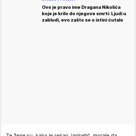
Ovo je pravo ime Dragana Nikolića
koje je krilo do njegove smrti: Ljudi u
zabludi, evo zašto se o istini ćutalo
Te žene su, kako je rekao Janketić, morale da