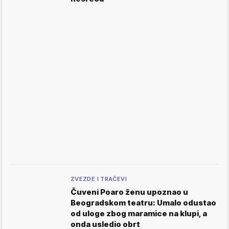
ZVEZDE I TRAČEVI
Čuveni Poaro ženu upoznao u
Beogradskom teatru: Umalo odustao
od uloge zbog maramice na klupi, a
onda usledio obrt