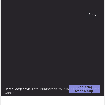
1/8
Pogledaj
Đorđe Marjanović
Foto: Printscreen Youtube / Marko Marjanovic
fotogaleriju
Gandhi