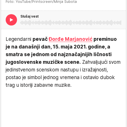
Foto: YouTube/Printscreen/Minja Subota
Slušaj vest
Legendarni
pevač
Đorđe Marjanović
preminuo
je na današnji dan, 15. maja 2021. godine, a
smatra se jednom od najznačajnijih ličnosti
jugoslovenske muzičke scene.
Zahvaljujući svom
jedinstvenom scenskom nastupu i izražajnosti,
postao je simbol jednog vremena i ostavio dubok
trag u istoriji zabavne muzike.