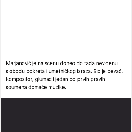
Marjanović je na scenu doneo do tada neviđenu
slobodu pokreta i umetničkog izraza. Bio je pevač,
kompozitor, glumac i jedan od prvih pravih
šoumena domaće muzike.