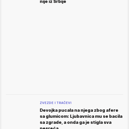
nije iz Srbije
ZVEZDE I TRAČEVI
Devojka pucala na njega zbog afere
sa glumicom: Ljubavnica mu se bacila
sa zgrade, a onda ga je stigla sva
nesreća