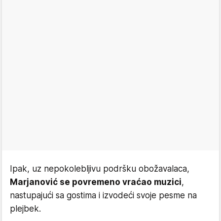
Ipak, uz nepokolebljivu podršku obožavalaca,
Marjanović se povremeno vraćao muzici
,
nastupajući sa gostima i izvodeći svoje pesme na
plejbek.