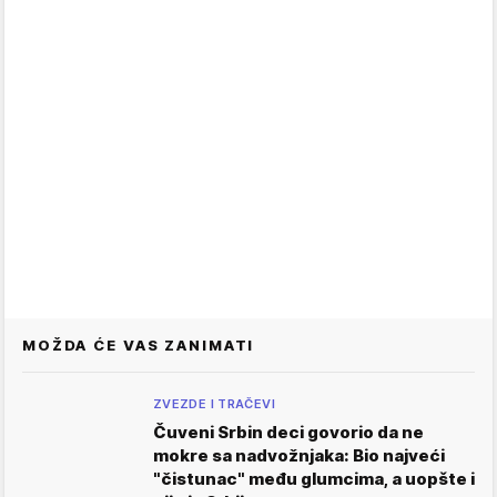
MOŽDA ĆE VAS ZANIMATI
ZVEZDE I TRAČEVI
Čuveni Srbin deci govorio da ne
mokre sa nadvožnjaka: Bio najveći
"čistunac" među glumcima, a uopšte i