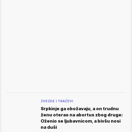
ZVEZDE I TRAČEVI
Srpkinje ga obožavaju, a on trudnu
ženu oterao na abortus zbog druge:
Oženio se ljubavnicom, a bivšu nosi
na duši