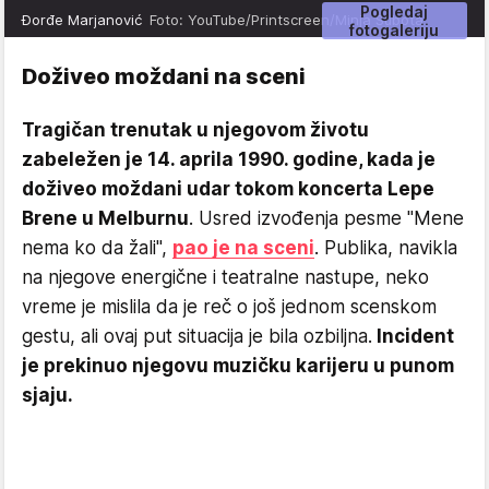
Pogledaj
Đorđe Marjanović
Foto: YouTube/Printscreen/Minja Subota
fotogaleriju
Doživeo moždani na sceni
Tragičan trenutak u njegovom životu
zabeležen je 14. aprila 1990. godine, kada je
doživeo moždani udar tokom koncerta Lepe
Brene u Melburnu
. Usred izvođenja pesme "Mene
nema ko da žali",
pao je na sceni
. Publika, navikla
na njegove energične i teatralne nastupe, neko
vreme je mislila da je reč o još jednom scenskom
gestu, ali ovaj put situacija je bila ozbiljna.
Incident
je prekinuo njegovu muzičku karijeru u punom
sjaju.