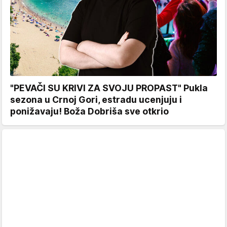
"PEVAČI SU KRIVI ZA SVOJU PROPAST" Pukla
sezona u Crnoj Gori, estradu ucenjuju i
ponižavaju! Boža Dobriša sve otkrio