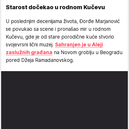
Starost dočekao u rodnom Kučevu
U poslednjim decenijama života, Đorđe Marjanović
se povukao sa scene i pronašao mir u rodnom
Kučevu, gde je od stare porodične kuće stvorio
svojevrsni lični muzej.
Sahranjen je u Aleji
zaslužnih građana
na Novom groblju u Beogradu
pored Džeja Ramadanovskog.