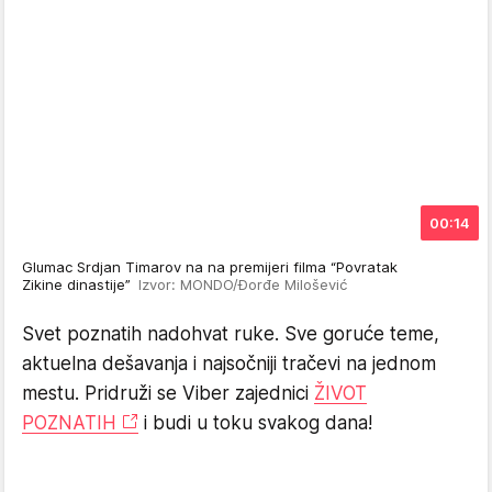
00:14
Glumac Srdjan Timarov na na premijeri filma “Povratak
Zikine dinastije”
Izvor: MONDO/Đorđe Milošević
Svet poznatih nadohvat ruke. Sve goruće teme,
aktuelna dešavanja i najsočniji tračevi na jednom
mestu. Pridruži se Viber zajednici
ŽIVOT
POZNATIH
i budi u toku svakog dana!