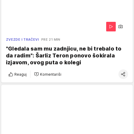
ZVEZDE I TRAČEVI
PRE 21 MIN
"Gledala sam mu zadnjicu, ne bi trebalo to
da radim": Šarliz Teron ponovo šokirala
izjavom, ovog puta o kolegi
Reaguj
Komentariši