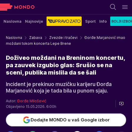
Naslovna
Najnovije
Sport
Info
Naslovna
Zabava
Zvezde i tračevi
Đorđe Marjanović imao
moždani tokom koncerta Lepe Brene
Doživeo moždani na Breninom koncertu,
pa zauvek izgubio glas: Srušio se na
sceni, publika mislila da se šali
Incident je prekinuo muzičku karijeru Đorđa
Marjanović koja je tada bila u punom sjaju.
Autor:
Đorđe Milošević
Objavljeno 15.05.2026. 6:00h
Dodajte MONDO u vaš Google izbor