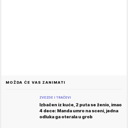
MOŽDA ĆE VAS ZANIMATI
ZVEZDE I TRAČEVI
Izbačen iz kuće, 2 puta se ženio, imao
4 dece: Manda umro na sceni, jedna
odluka ga oterala u grob