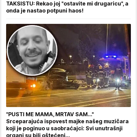
TAKSISTU: Rekao joj "ostavite mi drugaricu", a
onda je nastao potpuni haos!
"PUSTI ME MAMA, MRTAV SAM..."
Srceparajuća ispovest majke našeg muzičara
koji je poginuo u saobraćajci: Svi unutrašnji
organi su bili oštećeni...