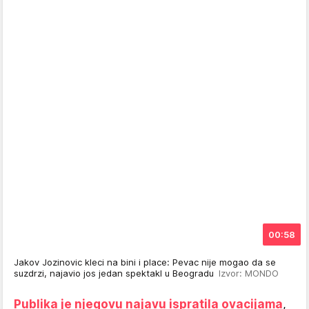
00:58
Jakov Jozinovic kleci na bini i place: Pevac nije mogao da se
suzdrzi, najavio jos jedan spektakl u Beogradu
Izvor: MONDO
Publika je njegovu najavu ispratila ovacijama
,