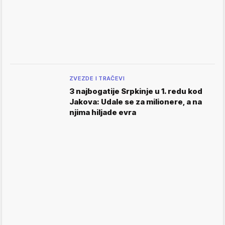
ZVEZDE I TRAČEVI
3 najbogatije Srpkinje u 1. redu kod
Jakova: Udale se za milionere, a na
njima hiljade evra