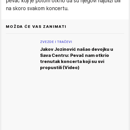
pevač koji je potom otkrio da su njegovi najbliži bili
na skoro svakom koncertu.
MOŽDA ĆE VAS ZANIMATI
ZVEZDE I TRAČEVI
Jakov Jozinović našao devojku u
Sava Centru: Pevač nam otkrio
trenutak koncerta koji su svi
propustili (Video)