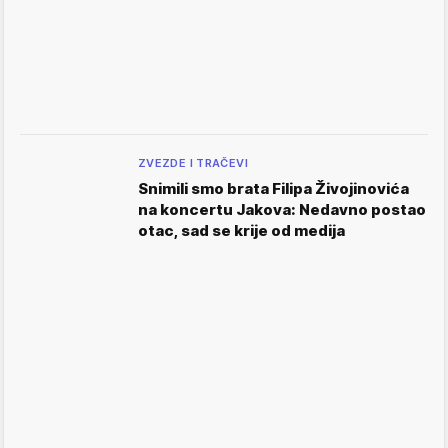
ZVEZDE I TRAČEVI
Snimili smo brata Filipa Živojinovića
na koncertu Jakova: Nedavno postao
otac, sad se krije od medija