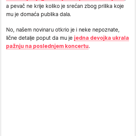
a pevač ne krije koliko je srećan zbog prilika koje
mu je domaća publika dala.
No, našem novinaru otkrio je i neke nepoznate,
lične detalje poput da mu je
jedna devojka ukrala
pažnju na poslednjem koncertu
.