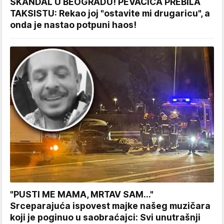
SKANDAL U BEOGRADU! PEVAČICA PREBILA
TAKSISTU: Rekao joj "ostavite mi drugaricu", a
onda je nastao potpuni haos!
"PUSTI ME MAMA, MRTAV SAM..."
Srceparajuća ispovest majke našeg muzičara
koji je poginuo u saobraćajci: Svi unutrašnji