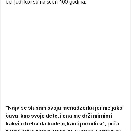
od ljudi koji su na sceni 100 godina.
"Najviše slušam svoju menadžerku jer me jako
čuva, kao svoje dete, i ona me drži mirnim i
kakvim treba da budem, kao i porodica"
, priča