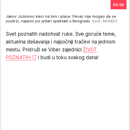
00:58
Jakov Jozinovic kleci na bini i place: Pevac nije mogao da se
suzdrzi, najavio jos jedan spektakl u Beogradu
Izvor: MONDO
Svet poznatih nadohvat ruke. Sve goruće teme,
aktuelna dešavanja i najsočniji tračevi na jednom
mestu. Pridruži se Viber zajednici
ŽIVOT
POZNATIH
i budi u toku svakog dana!