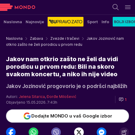
Naslovna
Najnovije
Sport
Info
Naslovna
Zabava
Zvezde i tračevi
Jakov Jozinović nam
otkrio zašto ne želi porodicu u prvom redu
Jakov nam otkrio zašto ne želi da vidi
porodicu u prvom redu: Bili na skoro
svakom koncertu, a niko ih nije video
Jakov Jozinović progovorio je o podršci najbližih
Autori:
Jelena Sitarica
,
Đorđe Milošević
1
Objavljeno 15.05.2026. 7:43h
Dodajte MONDO u vaš Google izbor