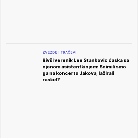
ZVEZDE I TRAČEVI
Bivši verenik Lee Stankovic ćaska sa
njenom asistentkinjom: Snimili smo
ga na koncertu Jakova, lažirali
raskid?