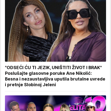
"ODSEĆI ĆU TI JEZIK, UNIŠTITI ŽIVOT I BRAK"
Poslušajte glasovne poruke Ane Nikolić:
Besna i nezaustavljiva uputila brutalne uvrede
i pretnje Slobinoj Jeleni