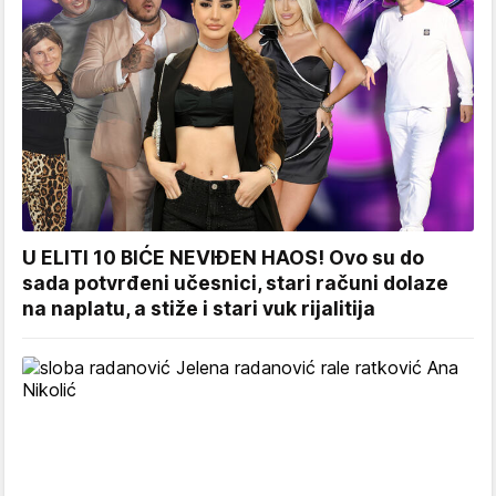
U ELITI 10 BIĆE NEVIĐEN HAOS! Ovo su do
sada potvrđeni učesnici, stari računi dolaze
na naplatu, a stiže i stari vuk rijalitija