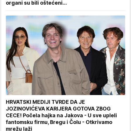
organi su bili oštećeni...
HRVATSKI MEDIJI TVRDE DA JE
JOZINOVIĆEVA KARIJERA GOTOVA ZBOG
CECE! Počela hajka na Jakova - U sve upleli
fantomsku firmu, Bregu i Čolu - Otkrivamo
mrežu laži