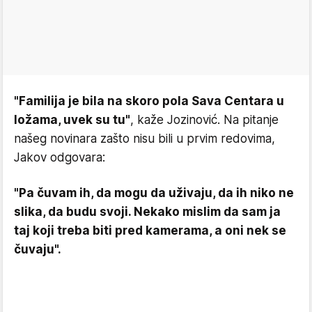
"Familija je bila na skoro pola Sava Centara u
ložama, uvek su tu"
, kaže Jozinović. Na pitanje
našeg novinara zašto nisu bili u prvim redovima,
Jakov odgovara:
"Pa čuvam ih, da mogu da uživaju, da ih niko ne
slika, da budu svoji. Nekako mislim da sam ja
taj koji treba biti pred kamerama, a oni nek se
čuvaju".