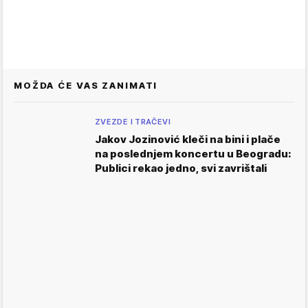
MOŽDA ĆE VAS ZANIMATI
ZVEZDE I TRAČEVI
Jakov Jozinović kleči na bini i plače
na poslednjem koncertu u Beogradu:
Publici rekao jedno, svi zavrištali