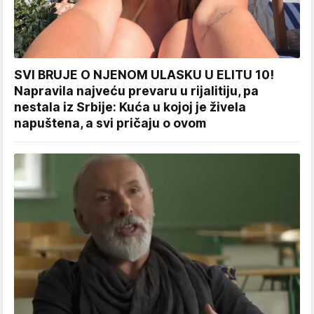
SVI BRUJE O NJENOM ULASKU U ELITU 10!
Napravila najveću prevaru u rijalitiju, pa
nestala iz Srbije: Kuća u kojoj je živela
napuštena, a svi pričaju o ovom