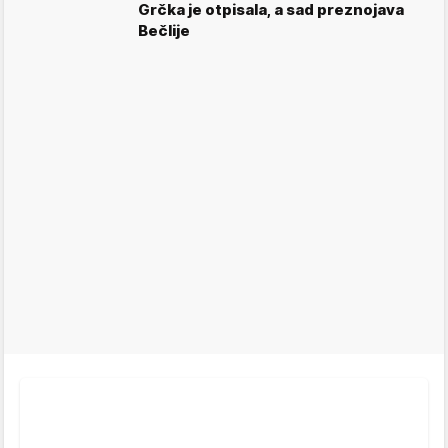
Grčka je otpisala, a sad preznojava
Bečlije