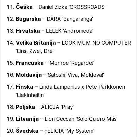
Češka
– Daniel Zizka 'CROSSROADS'
Bugarska
– DARA 'Bangaranga'
Hrvatska
– LELEK 'Andromeda'
Velika Britanija
– LOOK MUM NO COMPUTER
'Eins, Zwei, Drei'
Francuska
– Monroe 'Regarde!'
Moldavija
– Satoshi 'Viva, Moldova!'
Finska
– Linda Lampenius x Pete Parkkonen
'Liekinheitin'
Poljska
– ALICJA 'Pray'
Litvanija
– Lion Ceccah 'Sólo Quiero Más'
Švedska
– FELICIA 'My System'