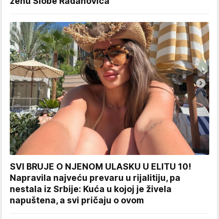
ženu Slobe Radanovića
SVI BRUJE O NJENOM ULASKU U ELITU 10!
Napravila najveću prevaru u rijalitiju, pa
nestala iz Srbije: Kuća u kojoj je živela
napuštena, a svi pričaju o ovom