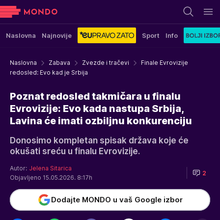
Naslovna
Najnovije
Sport
Info
Naslovna
Zabava
Zvezde i tračevi
Finale Evrovizije
redosled: Evo kad je Srbija
Poznat redosled takmičara u finalu
Evrovizije: Evo kada nastupa Srbija,
Lavina će imati ozbiljnu konkurenciju
Donosimo kompletan spisak država koje će
okušati sreću u finalu Evrovizije.
Autor:
Jelena Sitarica
2
Objavljeno 15.05.2026. 8:17h
Dodajte MONDO u vaš Google izbor