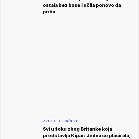
ostala bez kose i učila ponovo da
priča
ZVEZDE I TRAČEVI
Svi u šoku zbog Britanke koja
predstavlja Kipar: Jedva se plasirala,