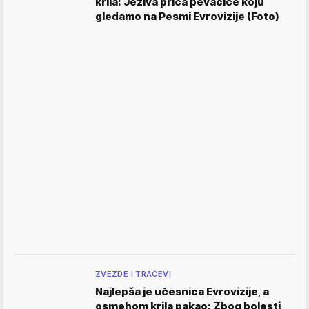
krila: Jeziva priča pevačice koju
gledamo na Pesmi Evrovizije (Foto)
ZVEZDE I TRAČEVI
Najlepša je učesnica Evrovizije, a
osmehom krila pakao: Zbog bolesti