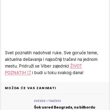
Svet poznatih nadohvat ruke. Sve goruće teme,
aktuelna dešavanja i najsočniji tračevi na jednom
mestu. Pridruži se Viber zajednici
ŽIVOT
POZNATIH
i budi u toku svakog dana!
MOŽDA ĆE VAS ZANIMATI
ZVEZDE I TRAČEVI
Šok usred Beograda, na bilbordu