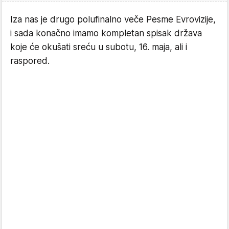
Iza nas je drugo polufinalno veče Pesme Evrovizije,
i sada konačno imamo kompletan spisak država
koje će okušati sreću u subotu, 16. maja, ali i
raspored.