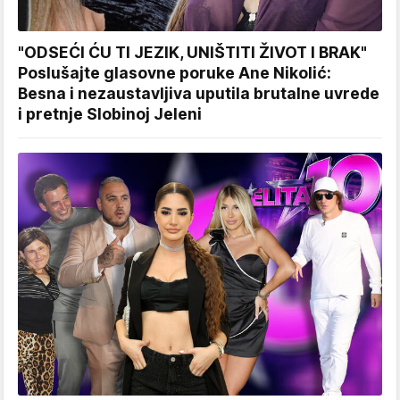
"ODSEĆI ĆU TI JEZIK, UNIŠTITI ŽIVOT I BRAK"
Poslušajte glasovne poruke Ane Nikolić:
Besna i nezaustavljiva uputila brutalne uvrede
i pretnje Slobinoj Jeleni