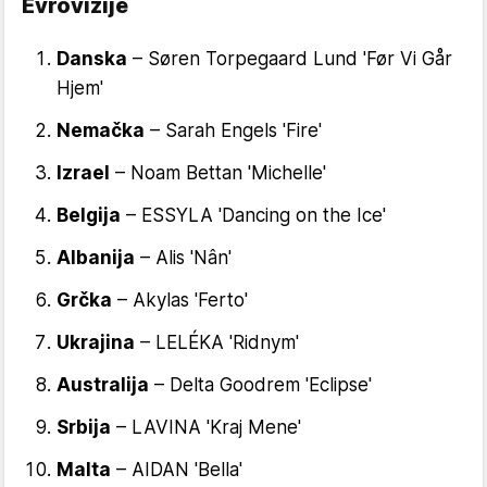
Evrovizije
Danska
– Søren Torpegaard Lund 'Før Vi Går
Hjem'
Nemačka
– Sarah Engels 'Fire'
Izrael
– Noam Bettan 'Michelle'
Belgija
– ESSYLA 'Dancing on the Ice'
Albanija
– Alis 'Nân'
Grčka
– Akylas 'Ferto'
Ukrajina
– LELÉKA 'Ridnym'
Australija
– Delta Goodrem 'Eclipse'
Srbija
– LAVINA 'Kraj Mene'
Malta
– AIDAN 'Bella'