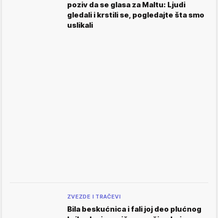
poziv da se glasa za Maltu: Ljudi
gledali i krstili se, pogledajte šta smo
uslikali
ZVEZDE I TRAČEVI
Bila beskućnica i fali joj deo plućnog