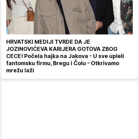
HRVATSKI MEDIJI TVRDE DA JE
JOZINOVIĆEVA KARIJERA GOTOVA ZBOG
CECE! Počela hajka na Jakova - U sve upleli
fantomsku firmu, Bregu i Čolu - Otkrivamo
mrežu laži