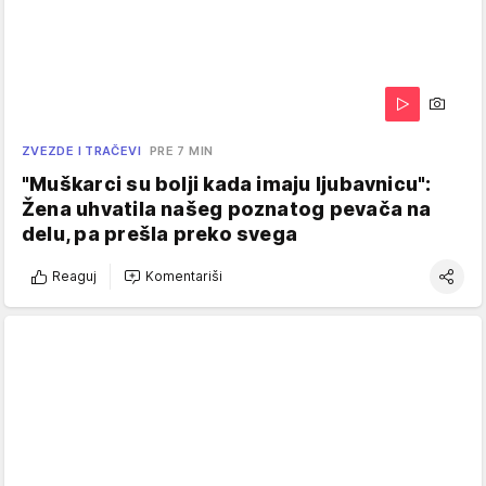
ZVEZDE I TRAČEVI
PRE 7 MIN
"Muškarci su bolji kada imaju ljubavnicu":
Žena uhvatila našeg poznatog pevača na
delu, pa prešla preko svega
Reaguj
Komentariši