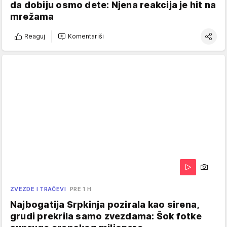
da dobiju osmo dete: Njena reakcija je hit na
mrežama
Reaguj
Komentariši
ZVEZDE I TRAČEVI
PRE 1 H
Najbogatija Srpkinja pozirala kao sirena,
grudi prekrila samo zvezdama: Šok fotke