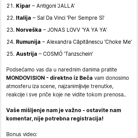
Kipar
– Antigoni 'JALLA'
Italija
– Sal Da Vinci 'Per Sempre Sì'
Norveška
– JONAS LOVV 'YA YA YA'
Rumunija
– Alexandra Căpitănescu 'Choke Me'
Austrija
– COSMÓ 'Tanzschein'
Podsećamo vas da u narednim danima pratite
MONDOVISION - direktno iz Beča
vam donosimo
atmosferu iza scene, najzanimljivije trenutke,
reakcije i sve priče koje ne vidite tokom prenosa..
Vaše mišljenje nam je važno - ostavite nam
komentar, nije potrebna registracija!
Bonus video: