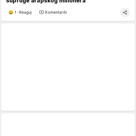
supruge arapskog milionera
1
·
Reaguj
Komentariši