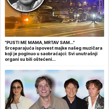
"PUSTI ME MAMA, MRTAV SAM..."
Srceparajuća ispovest majke našeg muzičara
koji je poginuo u saobraćajci: Svi unutrašnji
organi su bili oštećeni...