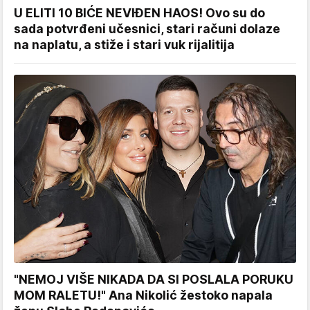
U ELITI 10 BIĆE NEVIĐEN HAOS! Ovo su do
sada potvrđeni učesnici, stari računi dolaze
na naplatu, a stiže i stari vuk rijalitija
"NEMOJ VIŠE NIKADA DA SI POSLALA PORUKU
MOM RALETU!" Ana Nikolić žestoko napala