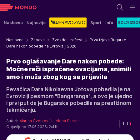
Naslovna
Najnovije
Sport
Info
Naslovna
Zabava
Zvezde i tračevi
Prva izjava Bugarke
Dare nakon pobede na Evroviziji 2026
Prvo oglašavanje Dare nakon pobede:
Moćne reči ispraćene ovacijama, snimili
smo i muža zbog kog se prijavila
Pevačica Dara Nikolaevna Jotova pobedila je na
Evroviziji pesmom "Bangaranga", a ovo je ujedno
i prvi put da je Bugarska pobedila na prestižnom
takmičenju.
Autori:
Marina Cvetković
,
Jelena Sitarica
1
Objavljeno 17.05.2026. 2:41h