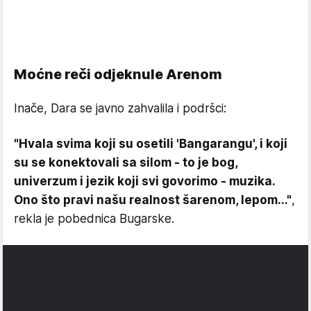
Moćne reči odjeknule Arenom
Inače, Dara se javno zahvalila i podršci:
"Hvala svima koji su osetili 'Bangarangu', i koji
su se konektovali sa silom - to je bog,
univerzum i jezik koji svi govorimo - muzika.
Ono što pravi našu realnost šarenom, lepom..."
,
rekla je pobednica Bugarske.