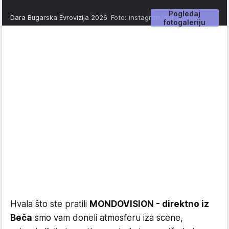
Pogledaj
Dara Bugarska Evrovizija 2026
Foto: instagram/darnadude
fotogaleriju
Hvala što ste pratili
MONDOVISION - direktno iz
Beča
smo vam doneli atmosferu iza scene,