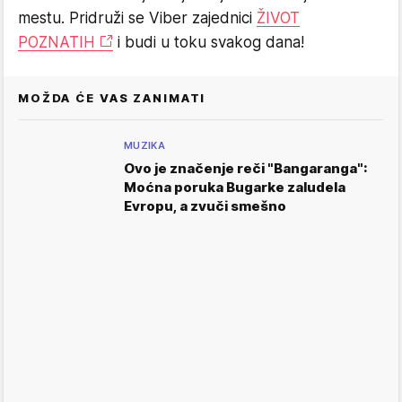
mestu. Pridruži se Viber zajednici
ŽIVOT
POZNATIH
i budi u toku svakog dana!
MOŽDA ĆE VAS ZANIMATI
MUZIKA
Ovo je značenje reči "Bangaranga":
Moćna poruka Bugarke zaludela
Evropu, a zvuči smešno