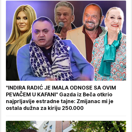
"INDIRA RADIĆ JE IMALA ODNOSE SA OVIM
PEVAČEM U KAFANI" Gazda iz Beča otkrio
najprljavije estradne tajne: Zmijanac mi je
ostala dužna za kiriju 250.000