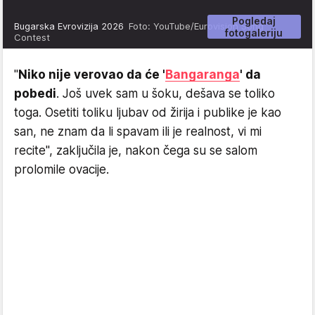
Pogledaj
Bugarska Evrovizija 2026
Foto: YouTube/Eurovision Song
fotogaleriju
Contest
"
Niko nije verovao da će '
Bangaranga
' da
pobedi
. Još uvek sam u šoku, dešava se toliko
toga. Osetiti toliku ljubav od žirija i publike je kao
san, ne znam da li spavam ili je realnost, vi mi
recite", zaključila je, nakon čega su se salom
prolomile ovacije.