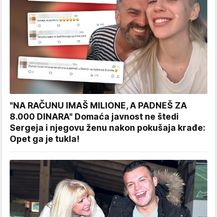
"NA RAČUNU IMAŠ MILIONE, A PADNEŠ ZA
8.000 DINARA" Domaća javnost ne štedi
Sergeja i njegovu ženu nakon pokušaja krađe:
Opet ga je tukla!