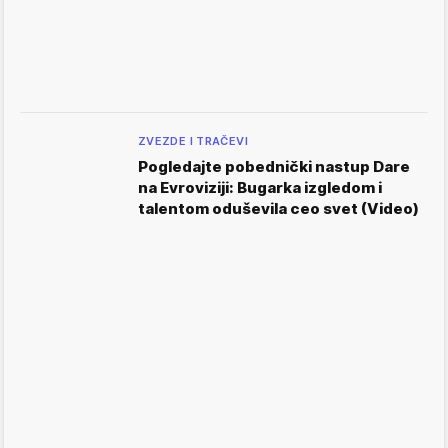
ZVEZDE I TRAČEVI
Pogledajte pobednički nastup Dare
na Evroviziji: Bugarka izgledom i
talentom oduševila ceo svet (Video)