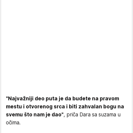
"Najvažniji deo puta je da budete na pravom
mestu i otvorenog srca i biti zahvalan bogu na
svemu što nam je dao"
, priča Dara sa suzama u
očima.