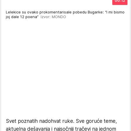
00:12
Lelekice su ovako prokomentarisale pobedu Bugarke: “I mi bismo
joj dale 12 poena”
Izvor: MONDO
Svet poznatih nadohvat ruke. Sve goruće teme,
aktuelna dešavanja i najsočniji tračevi na jednom