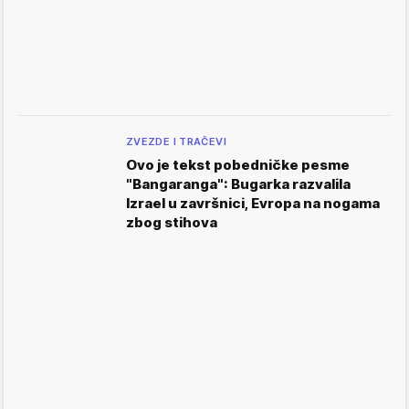
ZVEZDE I TRAČEVI
Ovo je tekst pobedničke pesme
"Bangaranga": Bugarka razvalila
Izrael u završnici, Evropa na nogama
zbog stihova