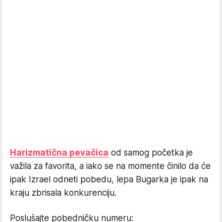
Harizmatična pevačica
od samog početka je
važila za favorita, a iako se na momente činilo da će
ipak Izrael odneti pobedu, lepa Bugarka je ipak na
kraju zbrisala konkurenciju.
Poslušajte pobedničku numeru: