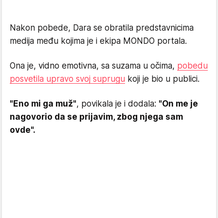
Nakon pobede, Dara se obratila predstavnicima
medija među kojima je i ekipa MONDO portala.
Ona je, vidno emotivna, sa suzama u očima,
pobedu
posvetila upravo svoj suprugu
koji je bio u publici.
"Eno mi ga muž"
, povikala je i dodala:
"On me je
nagovorio da se prijavim, zbog njega sam
ovde".