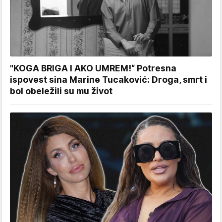
"KOGA BRIGA I AKO UMREM!“ Potresna
ispovest sina Marine Tucaković: Droga, smrt i
bol obeležili su mu život