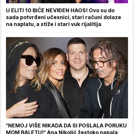
U ELITI 10 BIĆE NEVIĐEN HAOS! Ovo su do
sada potvrđeni učesnici, stari računi dolaze
na naplatu, a stiže i stari vuk rijalitija
"NEMOJ VIŠE NIKADA DA SI POSLALA PORUKU
MOM RALETU!" Ana Nikolić žestoko napala