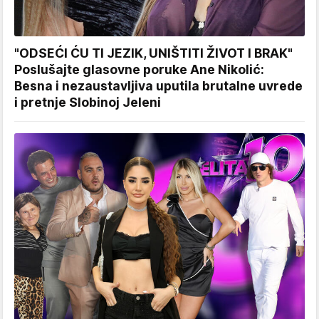
"ODSEĆI ĆU TI JEZIK, UNIŠTITI ŽIVOT I BRAK"
Poslušajte glasovne poruke Ane Nikolić:
Besna i nezaustavljiva uputila brutalne uvrede
i pretnje Slobinoj Jeleni