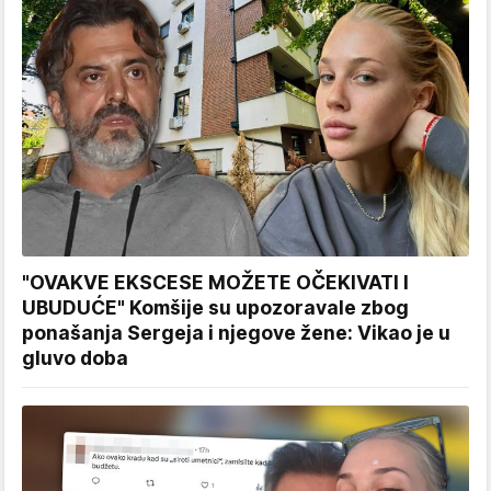
"OVAKVE EKSCESE MOŽETE OČEKIVATI I
UBUDUĆE" Komšije su upozoravale zbog
ponašanja Sergeja i njegove žene: Vikao je u
gluvo doba