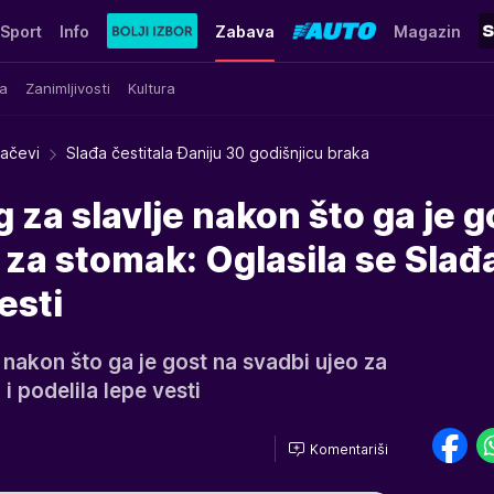
Sport
Info
Zabava
Magazin
a
Zanimljivosti
Kultura
račevi
Slađa čestitala Đaniju 30 godišnjicu braka
 za slavlje nakon što ga je g
 za stomak: Oglasila se Slađa
esti
e nakon što ga je gost na svadbi ujeo za
i podelila lepe vesti
Komentariši