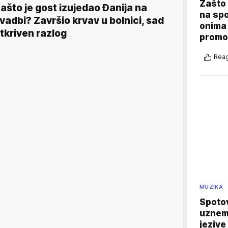
Zašto 
ašto je gost izujedao Đanija na
na sp
vadbi? Završio krvav u bolnici, sad
onima 
tkriven razlog
promo
Reag
MUZIKA
Spotov
uznemi
jezive