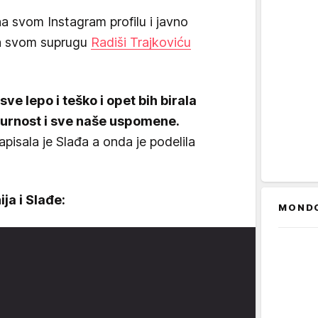
na svom Instagram profilu i javno
ka svom suprugu
Radiši Trajkoviću
ve lepo i teško i opet bih birala
sigurnost i sve naše uspomene.
napisala je Slađa a onda je podelila
ja i Slađe:
MOND