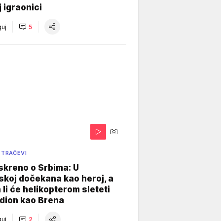
j igraonici
uj
5
 TRAČEVI
skreno o Srbima: U
koj dočekana kao heroj, a
 li će helikopterom sleteti
dion kao Brena
uj
2