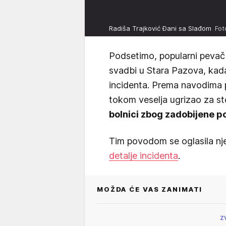
Radiša Trajković Đani sa Slađom
Fot
Podsetimo, popularni pevač
svadbi u Stara Pazova, kad
incidenta. Prema navodima pr
tokom veselja ugrizao za s
bolnici zbog zadobijene p
Tim povodom se oglasila nj
detalje incidenta
.
MOŽDA ĆE VAS ZANIMATI
Z