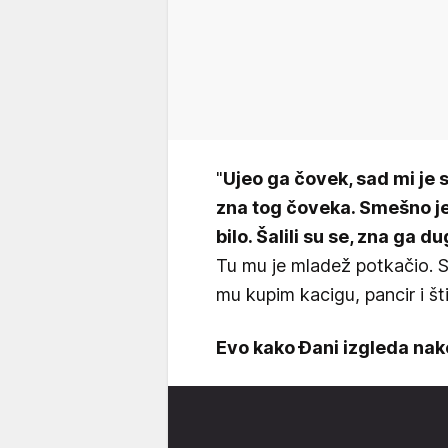
"
Ujeo ga čovek, sad mi je 
zna tog čoveka. Smešno je 
bilo. Šalili su se, zna ga du
Tu mu je mladež potkačio. S
mu kupim kacigu, pancir i šti
Evo kako Đani izgleda nak