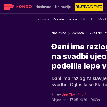
Naslovna
Najnovije
Najnovije
Zvezde i tračevi
TV
Film
Muzik
Sensa
Stvar ukusa
Yumama
Naslovna
Zabava
Zvezde i t
Đani ima razlog
na svadbi ujeo
podelila lepe v
Đani ima razlog za slavlj
svadbu: Oglasila se Slađa 
Autor:
Ana Živančević
Objavljeno 17.05.2026. 19:03h