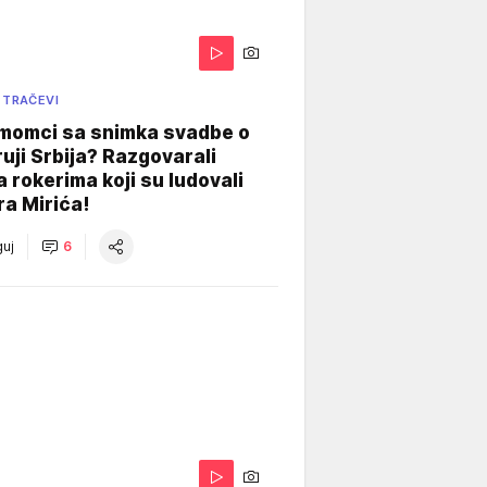
 TRAČEVI
 momci sa snimka svadbe o
uji Srbija? Razgovarali
 rokerima koji su ludovali
ra Mirića!
uj
6