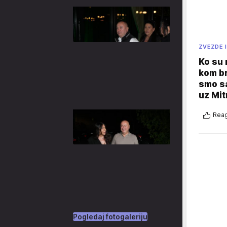
ZVEZDE I
Ko su
kom br
smo sa
uz Mit
Reag
Pogledaj fotogaleriju