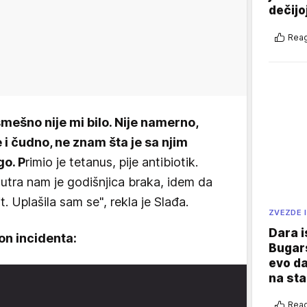
dečijo
Reag
smešno nije mi bilo. Nije namerno,
i čudno, ne znam šta je sa njim
go. P
rimio je tetanus, pije antibiotik.
utra nam je godišnjica braka, idem da
t. Uplašila sam se", rekla je Slađa.
ZVEZDE I
Dara i
on incidenta:
Bugars
evo da
na sta
Reag