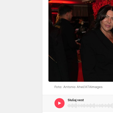
Foto: Antonio Ahel/ATAImages
Slušaj vest