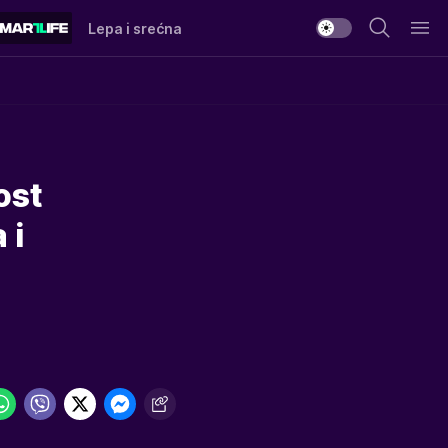
Lepa i srećna
ost
 i