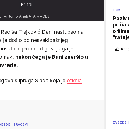
1/6
FILM
o: Antonio Ahel/ATAIMAGES
Poziv 
priča 
o film
 Radiša Trajković Đani nastupao na
“ratuj
a je došlo do nesvakidašnjeg
isutnih, jedan od gostiju ga je
Reag
tomak,
nakon čega je Đani završio u
ovrede.
egova supruga Slađa koja je
otkrila
ZVEZDE I
VEZDE I TRAČEVI