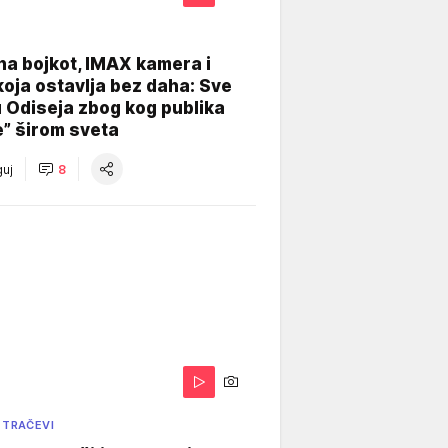
na bojkot, IMAX kamera i
koja ostavlja bez daha: Sve
u Odiseja zbog kog publika
e” širom sveta
uj
8
 TRAČEVI