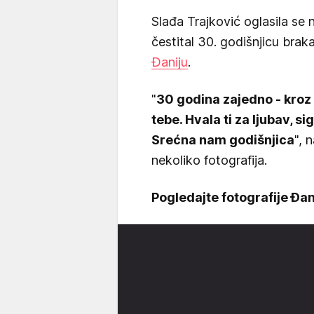
Slađa Trajković oglasila se 
čestital 30. godišnjicu bra
Đaniju
.
"
30 godina zajedno - kroz s
tebe. Hvala ti za ljubav, 
Srećna nam godišnjica
", 
nekoliko fotografija.
Pogledajte fotografije Đani