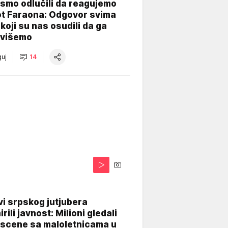
smo odlučili da reagujemo
ot Faraona: Odgovor svima
koji su nas osudili da ga
višemo
uj
14
i srpskog jutjubera
rili javnost: Milioni gledali
 scene sa maloletnicama u