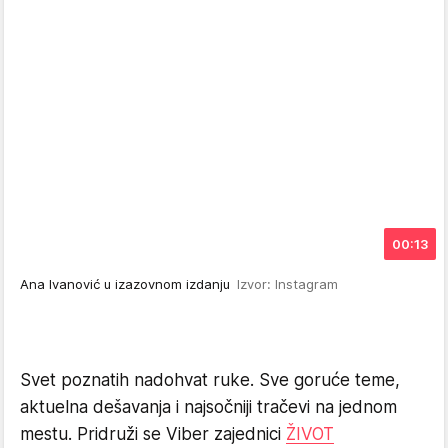
00:13
Ana Ivanović u izazovnom izdanju
Izvor: Instagram
Svet poznatih nadohvat ruke. Sve goruće teme,
aktuelna dešavanja i najsočniji tračevi na jednom
mestu. Pridruži se Viber zajednici
ŽIVOT