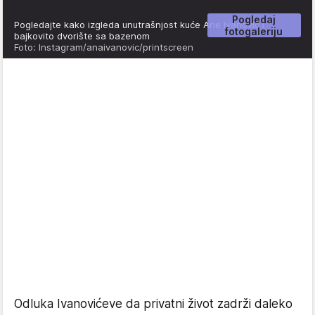
Pogledaj
Pogledajte kako izgleda unutrašnjost kuće Ane Ivanović i
fotogaleriju
bajkovito dvorište sa bazenom
Foto: Instagram/anaivanovic/printscreen
Odluka Ivanovićeve da privatni život zadrži daleko