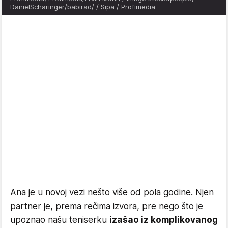
DanielScharinger/babirad/ / Sipa / Profimedia
Ana je u novoj vezi nešto više od pola godine. Njen
partner je, prema rečima izvora, pre nego što je
upoznao našu teniserku
izašao iz komplikovanog