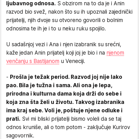
ljubavnog odnosa.
S obzirom na to da je i Anin
razvod bio svež, nakon što su ih upoznali zajednički
prijatelji, njih dvoje su otvoreno govorili o bolnim
odnosima te ih je i to u neku ruku spojilo.
U sadašnjoj vezi i Ana i njen izabranik su srećni,
kaže jedan Anin prijatelj koji joj je bio i na
njenom
venčanju s Bastijanom
u Veneciji.
-
Prošla je težak period. Razvod joj nije lako
pao. Bila je tužna i sama. Ali ona je lepa,
prirodna i kulturna dama koja drži do sebe i
koja zna šta želi u životu. Takvog izabranika
ima kraj sebe. Voli je, poštuje njene odluke i
prati.
Svi mi bliski prijatelji bismo voleli da se taj
odnos kruniše, ali o tom potom - zaključuje Kurirov
sagovornik.