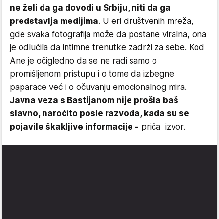
ne želi da ga dovodi u Srbiju, niti da ga
predstavlja medijima
. U eri društvenih mreža,
gde svaka fotografija može da postane viralna, ona
je odlučila da intimne trenutke zadrži za sebe. Kod
Ane je očigledno da se ne radi samo o
promišljenom pristupu i o tome da izbegne
paparace već i o očuvanju emocionalnog mira.
Javna veza s Bastijanom nije prošla baš
slavno, naročito posle razvoda, kada su se
pojavile škakljive informacije -
priča izvor.