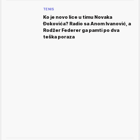
TENIS
Ko je novo lice u timu Novaka
Đokovića? Radio sa Anom Ivanović, a
Rodžer Federer ga pamti po dva
teška poraza