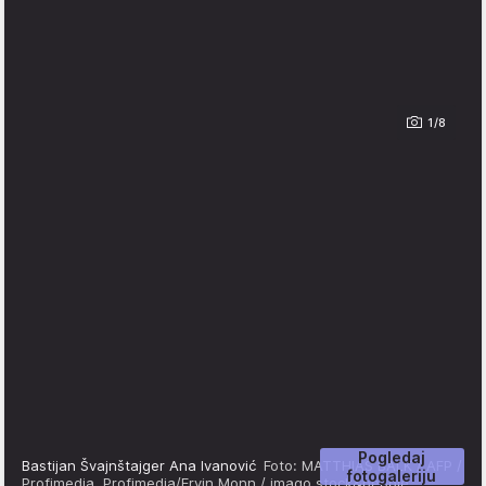
1/8
Pogledaj
Bastijan Švajnštajger Ana Ivanović
Foto: MATTHIAS BALK / AFP /
fotogaleriju
Profimedia, Profimedia/Ervin Monn / imago stock&people,