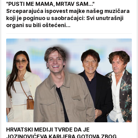
"PUSTI ME MAMA, MRTAV SAM..."
Srceparajuća ispovest majke našeg muzičara
koji je poginuo u saobraćajci: Svi unutrašnji
organi su bili oštećeni...
HRVATSKI MEDIJI TVRDE DA JE
JOZINOVIĆEVA KARIJERA GOTOVA ZBOG