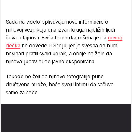
Sada na videlo isplivavaju nove informacije o
njihovoj vezi, koju ona izvan kruga najbližih ljudi
čuva u tajnosti. Bivša teniserka rešena je da
novog
dečka
ne dovede u Srbiju, jer je svesna da bi im
novinari pratili svaki korak, a oboje ne žele da
njihova ljubav bude javno eksponirana.
Takođe ne želi da njihove fotografije pune
društvene mreže, hoće svoju intimu da sačuva
samo za sebe.