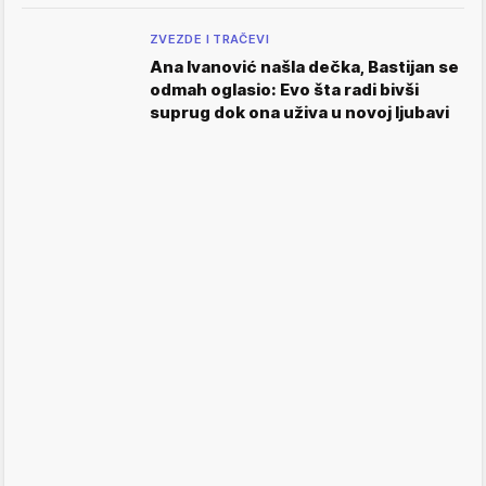
ZVEZDE I TRAČEVI
Ana Ivanović našla dečka, Bastijan se
odmah oglasio: Evo šta radi bivši
suprug dok ona uživa u novoj ljubavi