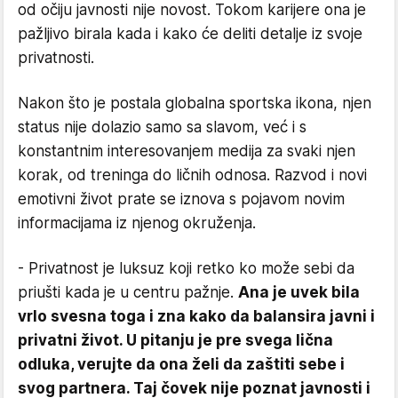
od očiju javnosti nije novost. Tokom karijere ona je
pažljivo birala kada i kako će deliti detalje iz svoje
privatnosti.
Nakon što je postala globalna sportska ikona, njen
status nije dolazio samo sa slavom, već i s
konstantnim interesovanjem medija za svaki njen
korak, od treninga do ličnih odnosa. Razvod i novi
emotivni život prate se iznova s pojavom novim
informacijama iz njenog okruženja.
- Privatnost je luksuz koji retko ko može sebi da
priušti kada je u centru pažnje.
Ana je uvek bila
vrlo svesna toga i zna kako da balansira javni i
privatni život. U pitanju je pre svega lična
odluka, verujte da ona želi da zaštiti sebe i
svog partnera. Taj čovek nije poznat javnosti i