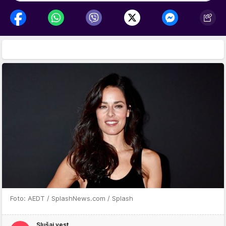
Foto: AEDT / SplashNews.com / Splash
Slušaj vest