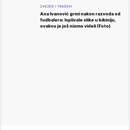
ZVEZDE I TRAČEVI
Ana Ivanović grmi nakon razvoda od
fudbalera: Isplivale slike u bikiniju,
ovakvu je još nismo videli (Foto)