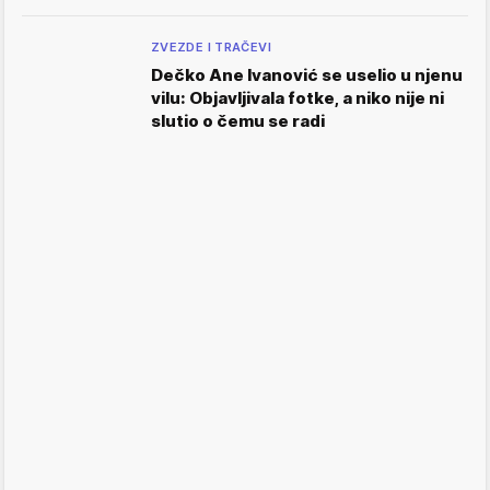
ZVEZDE I TRAČEVI
Dečko Ane Ivanović se uselio u njenu
vilu: Objavljivala fotke, a niko nije ni
slutio o čemu se radi