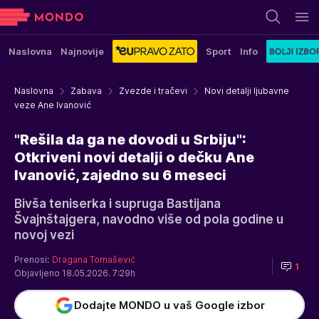
Naslovna
Najnovije
Sport
Info
Naslovna
Zabava
Zvezde i tračevi
Novi detalji ljubavne
veze Ane Ivanović
"Rešila da ga ne dovodi u Srbiju":
Otkriveni novi detalji o dečku Ane
Ivanović, zajedno su 6 meseci
Bivša teniserka i supruga Bastijana
Švajnštajgera, navodno više od pola godine u
novoj vezi
Prenosi:
Dragana Tomašević
1
Objavljeno 18.05.2026. 7:29h
Dodajte MONDO u vaš Google izbor