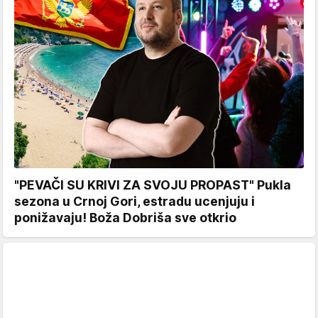
"PEVAČI SU KRIVI ZA SVOJU PROPAST" Pukla
sezona u Crnoj Gori, estradu ucenjuju i
ponižavaju! Boža Dobriša sve otkrio