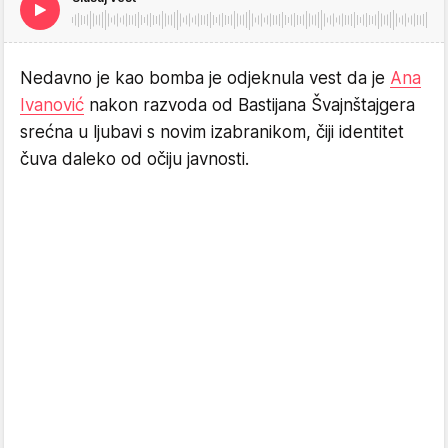
Nedavno je kao bomba je odjeknula vest da je
Ana
Ivanović
nakon razvoda od Bastijana Švajnštajgera
srećna u ljubavi s novim izabranikom, čiji identitet
čuva daleko od očiju javnosti.