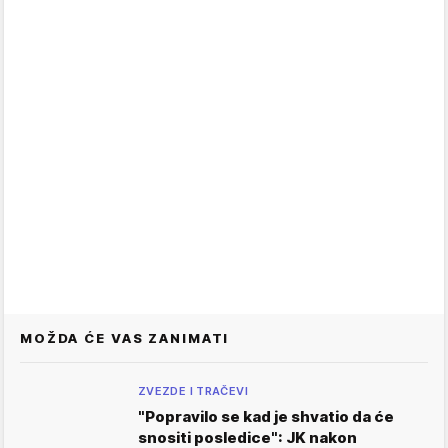
MOŽDA ĆE VAS ZANIMATI
ZVEZDE I TRAČEVI
"Popravilo se kad je shvatio da će
snositi posledice": JK nakon