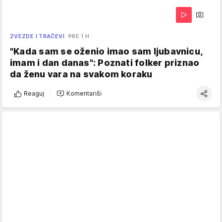
ZVEZDE I TRAČEVI
PRE 1 H
"Kada sam se oženio imao sam ljubavnicu,
imam i dan danas": Poznati folker priznao
da ženu vara na svakom koraku
Reaguj
Komentariši