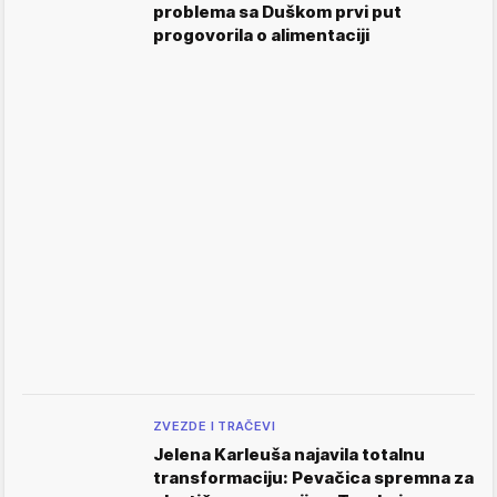
problema sa Duškom prvi put
progovorila o alimentaciji
ZVEZDE I TRAČEVI
Jelena Karleuša najavila totalnu
transformaciju: Pevačica spremna za