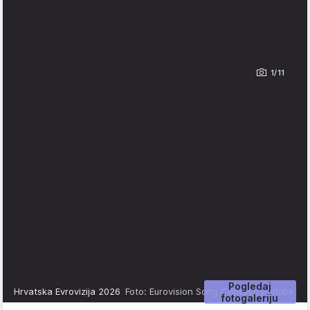
1/11
Pogledaj
Hrvatska Evrovizija 2026
Foto: Eurovision Song Contest/youtube
fotogaleriju