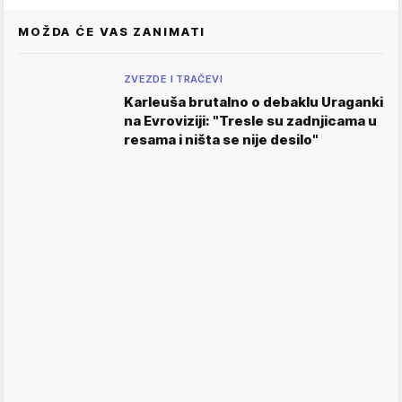
MOŽDA ĆE VAS ZANIMATI
ZVEZDE I TRAČEVI
Karleuša brutalno o debaklu Uraganki
na Evroviziji: "Tresle su zadnjicama u
resama i ništa se nije desilo"