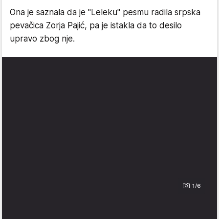
Ona je saznala da je "Leleku" pesmu radila srpska
pevačica Zorja Pajić, pa je istakla da to desilo
upravo zbog nje.
1/6