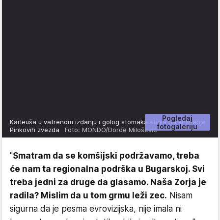
Pogledaj
Karleuša u vatrenom izdanju i golog stomaka stigla na snimanje
fotogaleriju
Pinkovih zvezda
Foto: MONDO/Đorđe Milošević
"
Smatram da se komšijski podržavamo, treba
će nam ta regionalna podrška u Bugarskoj. Svi
treba jedni za druge da glasamo. Naša Zorja je
radila? Mislim da u tom grmu leži zec.
Nisam
sigurna da je pesma evrovizijska, nije imala ni