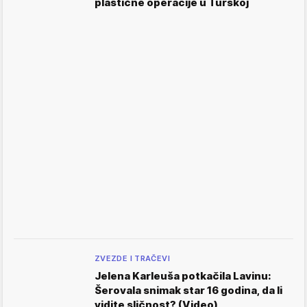
plastične operacije u Turskoj
ZVEZDE I TRAČEVI
Jelena Karleuša potkačila Lavinu:
Šerovala snimak star 16 godina, da li
vidite sličnost? (Video)