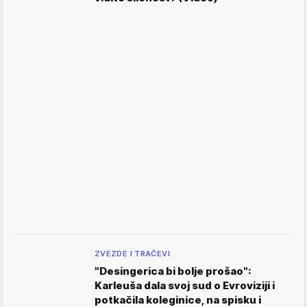
ZVEZDE I TRAČEVI
"Desingerica bi bolje prošao":
Karleuša dala svoj sud o Evroviziji i
potkačila koleginice, na spisku i