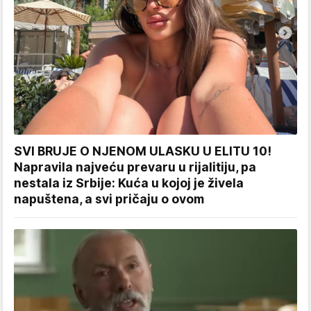
SVI BRUJE O NJENOM ULASKU U ELITU 10!
Napravila najveću prevaru u rijalitiju, pa
nestala iz Srbije: Kuća u kojoj je živela
napuštena, a svi pričaju o ovom