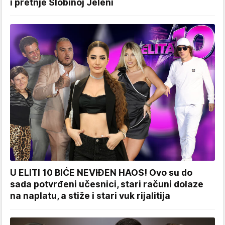
i pretnje Slobinoj Jeleni
U ELITI 10 BIĆE NEVIĐEN HAOS! Ovo su do
sada potvrđeni učesnici, stari računi dolaze
na naplatu, a stiže i stari vuk rijalitija