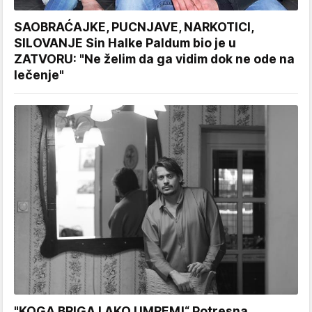
SAOBRAĆAJKE, PUCNJAVE, NARKOTICI,
SILOVANJE Sin Halke Paldum bio je u
ZATVORU: "Ne želim da ga vidim dok ne ode na
lečenje"
"KOGA BRIGA I AKO UMREM!“ Potresna