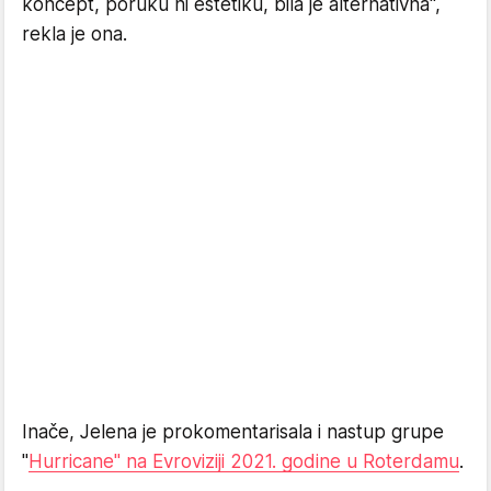
koncept, poruku ni estetiku, bila je alternativna",
rekla je ona.
Inače, Jelena je prokomentarisala i nastup grupe
"
Hurricane" na Evroviziji 2021. godine u Roterdamu
.