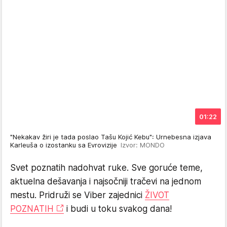
01:22
"Nekakav žiri je tada poslao Tašu Kojić Kebu": Urnebesna izjava
Karleuša o izostanku sa Evrovizije
Izvor: MONDO
Svet poznatih nadohvat ruke. Sve goruće teme,
aktuelna dešavanja i najsočniji tračevi na jednom
mestu. Pridruži se Viber zajednici
ŽIVOT
POZNATIH
i budi u toku svakog dana!