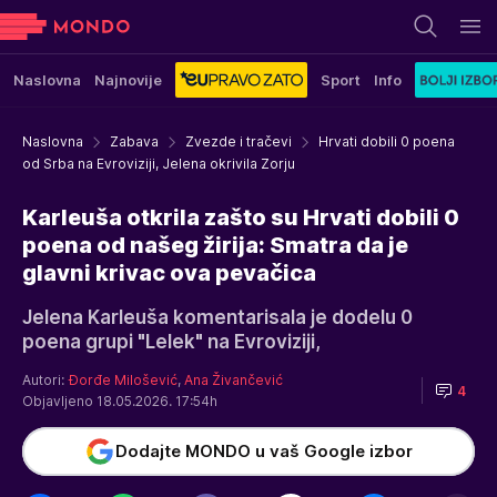
Naslovna
Najnovije
Sport
Info
Naslovna
Zabava
Zvezde i tračevi
Hrvati dobili 0 poena
od Srba na Evroviziji, Jelena okrivila Zorju
Karleuša otkrila zašto su Hrvati dobili 0
poena od našeg žirija: Smatra da je
glavni krivac ova pevačica
Jelena Karleuša komentarisala je dodelu 0
poena grupi "Lelek" na Evroviziji,
Autori:
Đorđe Milošević
,
Ana Živančević
4
Objavljeno 18.05.2026. 17:54h
Dodajte MONDO u vaš Google izbor