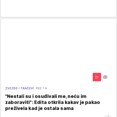
ZVEZDE I TRAČEVI
PRE 1 H
"Nestali su i osuđivali me, neću im
zaboraviti": Edita otkrila kakav je pakao
preživela kad je ostala sama