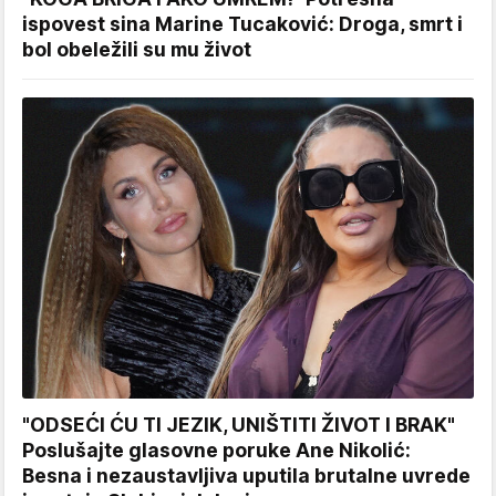
ispovest sina Marine Tucaković: Droga, smrt i
bol obeležili su mu život
"ODSEĆI ĆU TI JEZIK, UNIŠTITI ŽIVOT I BRAK"
Poslušajte glasovne poruke Ane Nikolić:
Besna i nezaustavljiva uputila brutalne uvrede