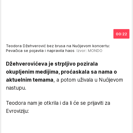
00:22
Teodora Džehverović bez brusa na Nućijevom koncertu:
Pevačica se pojavila i napravila haos
Izvor: MONDO
Džehverovićeva je strpljivo pozirala
okupljenim medijima, proćaskala sa nama o
aktuelnim temama
, a potom uživala u Nućijevom
nastupu.
Teodora nam je otkrila i da li će se prijaviti za
Evroviziju: