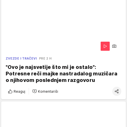
ZVEZDE I TRAČEVI
PRE 2 H
"Ovo je najsvetije što mi je ostalo":
Potresne reči majke nastradalog muzičara
o njihovom poslednjem razgovoru
Reaguj
Komentariši