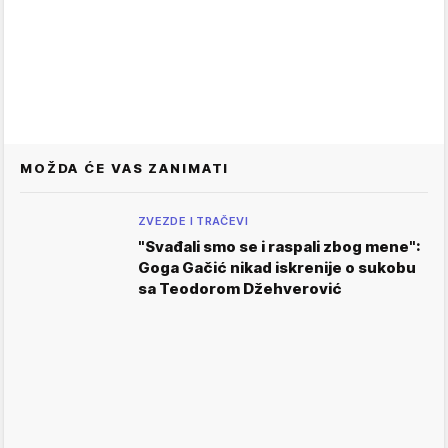
MOŽDA ĆE VAS ZANIMATI
ZVEZDE I TRAČEVI
"Svađali smo se i raspali zbog mene":
Goga Gačić nikad iskrenije o sukobu
sa Teodorom Džehverović