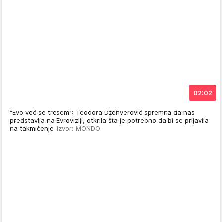
02:02
"Evo već se tresem": Teodora Džehverović spremna da nas
predstavlja na Evroviziji, otkrila šta je potrebno da bi se prijavila
na takmičenje
Izvor: MONDO