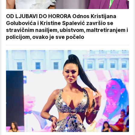
OD LJUBAVI DO HORORA Odnos Kristijana
Golubovića i Kristine Spalević završio se
stravičnim nasiljem, ubistvom, maltretiranjem i
policijom, ovako je sve počelo