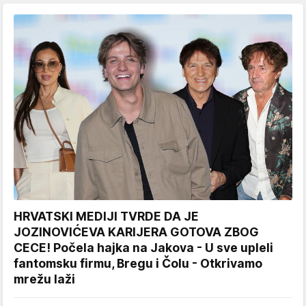
HRVATSKI MEDIJI TVRDE DA JE
JOZINOVIĆEVA KARIJERA GOTOVA ZBOG
CECE! Počela hajka na Jakova - U sve upleli
fantomsku firmu, Bregu i Čolu - Otkrivamo
mrežu laži