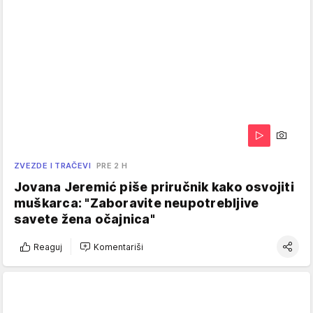
ZVEZDE I TRAČEVI
PRE 2 H
Jovana Jeremić piše priručnik kako osvojiti
muškarca: "Zaboravite neupotrebljive
savete žena očajnica"
Reaguj
Komentariši