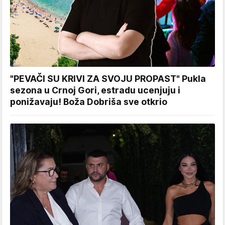
"PEVAČI SU KRIVI ZA SVOJU PROPAST" Pukla
sezona u Crnoj Gori, estradu ucenjuju i
ponižavaju! Boža Dobriša sve otkrio