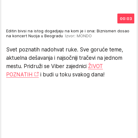
00:03
Editin bivsi na istog dogadjaju na kom je i ona: Biznismen dosao
na koncert Nucija u Beogradu
Izvor: MONDO
Svet poznatih nadohvat ruke. Sve goruće teme,
aktuelna dešavanja i najsočniji tračevi na jednom
mestu. Pridruži se Viber zajednici
ŽIVOT
POZNATIH
i budi u toku svakog dana!