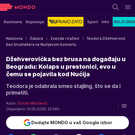
Naslovna
Najnovije
Sport
Info
Naslovna
Zabava
Zvezde i tračevi
Teodora Džehverović
bez brushaltera na Nućijevom koncertu
Džehverovićka bez brusa na događaju u
Beogradu: Kolaps u prestonici, evo u
čemu se pojavila kod Nućija
Teodora je odabrala smeo stajling, što se da i
primetiti.
Autor:
Đorđe Milošević
Objavljeno 19.05.2026. 22:56h
Dodajte MONDO u vaš Google izbor