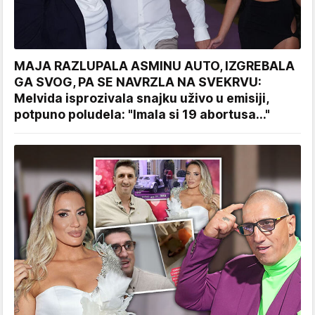
MAJA RAZLUPALA ASMINU AUTO, IZGREBALA
GA SVOG, PA SE NAVRZLA NA SVEKRVU:
Melvida isprozivala snajku uživo u emisiji,
potpuno poludela: "Imala si 19 abortusa..."