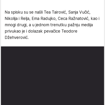
Na spisku su se našli Tea Tairović, Sanja Vučić,
Nikolija i Relja, Ema Radujko, Ceca Ražnatović, kao i
mnogi drugi, a u jednom trenutku pažnju medija
privukao je i dolazak pevačice Teodore
Džehverović.