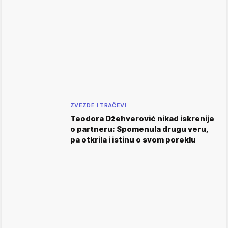
ZVEZDE I TRAČEVI
Teodora Džehverović nikad iskrenije
o partneru: Spomenula drugu veru,
pa otkrila i istinu o svom poreklu