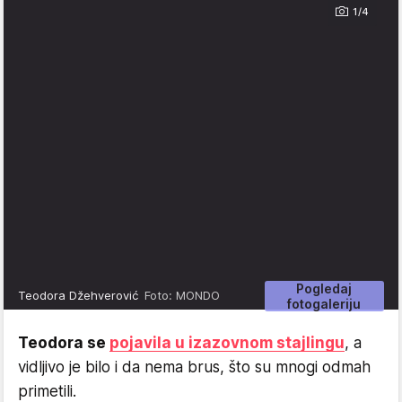
1/4
Pogledaj
Teodora Džehverović
Foto: MONDO
fotogaleriju
Teodora se
pojavila u izazovnom stajlingu
, a
vidljivo je bilo i da nema brus, što su mnogi odmah
primetili.