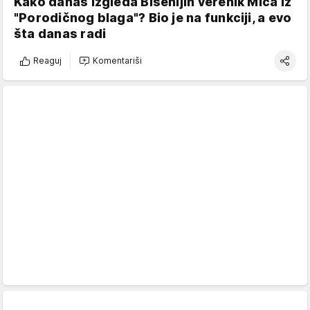
Kako danas izgleda Bisenijin verenik Mića iz
"Porodičnog blaga"? Bio je na funkciji, a evo
šta danas radi
Reaguj
Komentariši