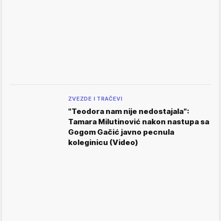
ZVEZDE I TRAČEVI
"Teodora nam nije nedostajala":
Tamara Milutinović nakon nastupa sa
Gogom Gačić javno pecnula
koleginicu (Video)