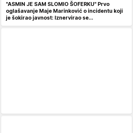
"ASMIN JE SAM SLOMIO ŠOFERKU" Prvo
oglašavanje Maje Marinković o incidentu koji
je šokirao javnost: Iznervirao se...