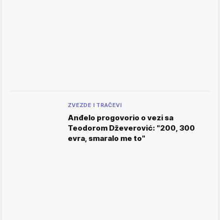
ZVEZDE I TRAČEVI
Anđelo progovorio o vezi sa
Teodorom Dževerović: "200, 300
evra, smaralo me to"