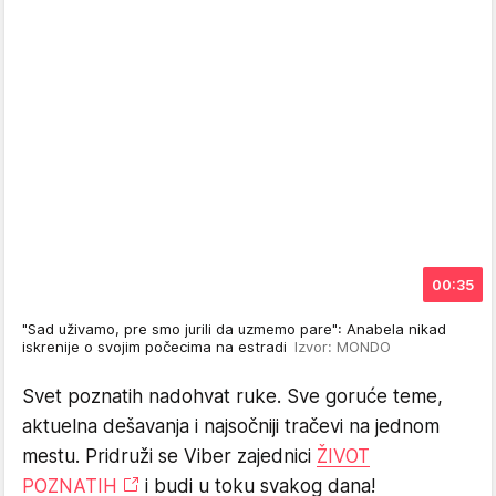
00:35
"Sad uživamo, pre smo jurili da uzmemo pare": Anabela nikad
iskrenije o svojim počecima na estradi
Izvor: MONDO
Svet poznatih nadohvat ruke. Sve goruće teme,
aktuelna dešavanja i najsočniji tračevi na jednom
mestu. Pridruži se Viber zajednici
ŽIVOT
POZNATIH
i budi u toku svakog dana!