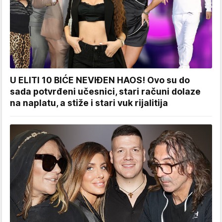
U ELITI 10 BIĆE NEVIĐEN HAOS! Ovo su do
sada potvrđeni učesnici, stari računi dolaze
na naplatu, a stiže i stari vuk rijalitija