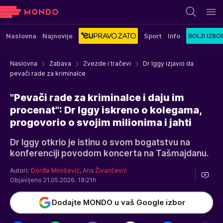
Naslovna
Najnovije
Sport
Info
Naslovna
Zabava
Zvezde i tračevi
Dr Iggy izjavio da
pevači rade za kriminalce
"Pevači rade za kriminalce i daju im
procenat": Dr Iggy iskreno o kolegama,
progovorio o svojim milionima i jahti
Dr Iggy otkrio je istinu o svom bogatstvu na
konferenciji povodom koncerta na Tašmajdanu.
Autori:
Đorđe Milošević
,
Ana Živančević
Objavljeno 21.05.2026. 18:21h
Dodajte MONDO u vaš Google izbor