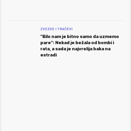
ZVEZDE I TRAČEVI
"Bilo nam je bitno samo da uzmemo
pare": Nekad je bežala od bombi i
rata, a sada je najvrelija baka na
estradi