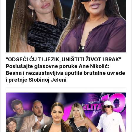
"ODSEĆI ĆU TI JEZIK, UNIŠTITI ŽIVOT I BRAK"
Poslušajte glasovne poruke Ane Nikolić:
Besna i nezaustavljiva uputila brutalne uvrede
i pretnje Slobinoj Jeleni