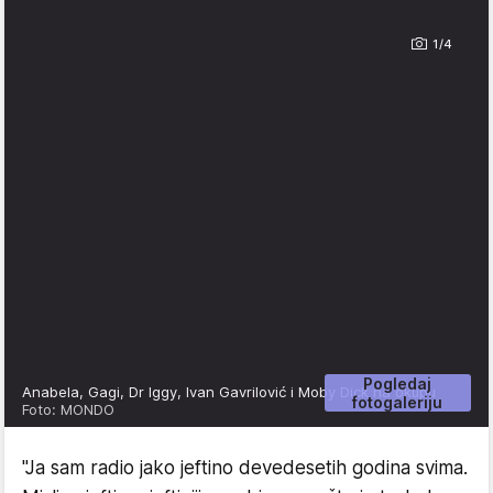
1/4
Pogledaj
Anabela, Gagi, Dr Iggy, Ivan Gavrilović i Moby Dick na okupu
fotogaleriju
Foto: MONDO
"Ja sam radio jako jeftino devedesetih godina svima.