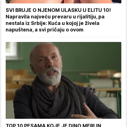
SVI BRUJE O NJENOM ULASKU U ELITU 10!
Napravila najveću prevaru u rijalitiju, pa
nestala iz Srbije: Kuća u kojoj je živela
napuštena, a svi pričaju o ovom
TOP 10 PESAMA KOJE JE DINO MERLIN