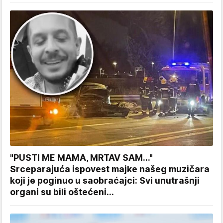
"PUSTI ME MAMA, MRTAV SAM..."
Srceparajuća ispovest majke našeg muzičara
koji je poginuo u saobraćajci: Svi unutrašnji
organi su bili oštećeni...