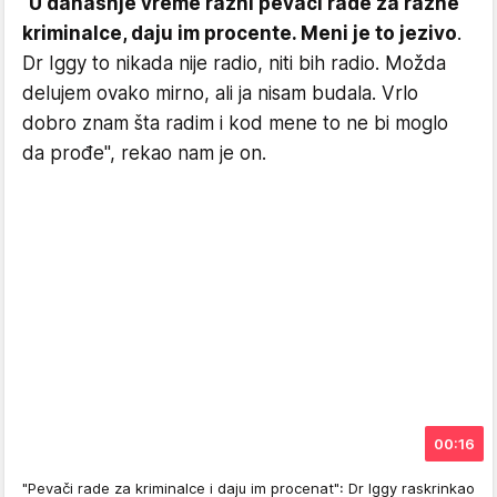
"
U današnje vreme razni pevači rade za razne
kriminalce, daju im procente. Meni je to jezivo
.
Dr Iggy to nikada nije radio, niti bih radio. Možda
delujem ovako mirno, ali ja nisam budala. Vrlo
dobro znam šta radim i kod mene to ne bi moglo
da prođe", rekao nam je on.
00:16
"Pevači rade za kriminalce i daju im procenat": Dr Iggy raskrinkao