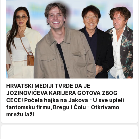
HRVATSKI MEDIJI TVRDE DA JE
JOZINOVIĆEVA KARIJERA GOTOVA ZBOG
CECE! Počela hajka na Jakova - U sve upleli
fantomsku firmu, Bregu i Čolu - Otkrivamo
mrežu laži