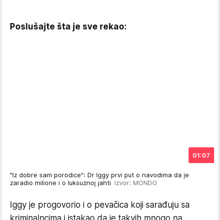
Poslušajte šta je sve rekao:
01:07
"Iz dobre sam porodice": Dr Iggy prvi put o navodima da je
zaradio milione i o luksuznoj jahti
Izvor: MONDO
Iggy je progovorio i o pevačica koji sarađuju sa
kriminalncima i istakao da je takvih mnogo na