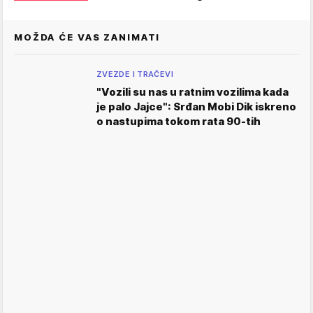
MOŽDA ĆE VAS ZANIMATI
ZVEZDE I TRAČEVI
"Vozili su nas u ratnim vozilima kada
je palo Jajce": Srđan Mobi Dik iskreno
o nastupima tokom rata 90-tih