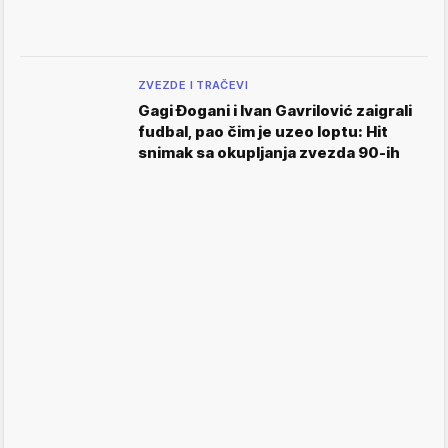
ZVEZDE I TRAČEVI
Gagi Đogani i Ivan Gavrilović zaigrali
fudbal, pao čim je uzeo loptu: Hit
snimak sa okupljanja zvezda 90-ih