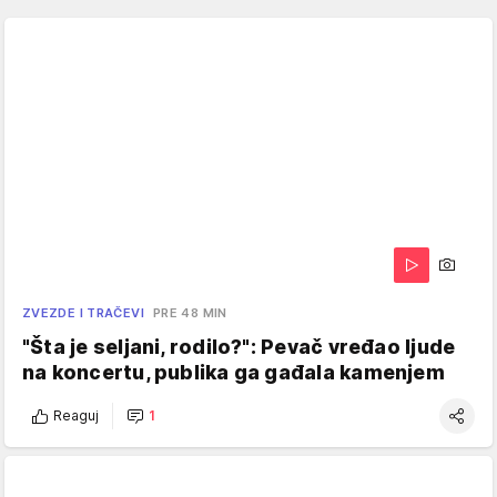
ZVEZDE I TRAČEVI
PRE 48 MIN
"Šta je seljani, rodilo?": Pevač vređao ljude
na koncertu, publika ga gađala kamenjem
Reaguj
1