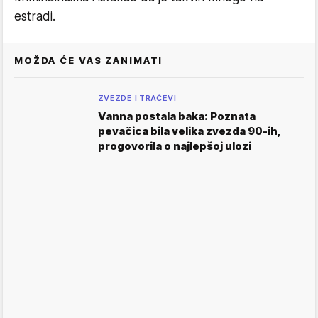
estradi.
MOŽDA ĆE VAS ZANIMATI
ZVEZDE I TRAČEVI
Vanna postala baka: Poznata
pevačica bila velika zvezda 90-ih,
progovorila o najlepšoj ulozi