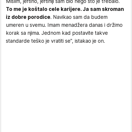
Mislim, jeftino, jeftiniji sam bio nego što je trebalo.
To me je koštalo cele karijere. Ja sam skroman
iz dobre porodice
. Navikao sam da budem
umeren u svemu. Imam menadžera danas i držimo
korak sa njima. Jednom kad postavite takve
standarde teško je vratiti se", istakao je on.