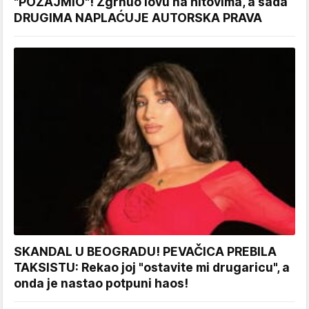
"POZAJMIO"! Zgrnuo lovu na hitovima, a sada
DRUGIMA NAPLAĆUJE AUTORSKA PRAVA
SKANDAL U BEOGRADU! PEVAČICA PREBILA
TAKSISTU: Rekao joj "ostavite mi drugaricu", a
onda je nastao potpuni haos!