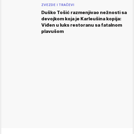
ZVEZDE I TRAČEVI
Duško Tošić razmenjivao nežnosti sa
devojkom koja je Karleušina kopija:
Viđen u luks restoranu sa fatalnom
plavušom