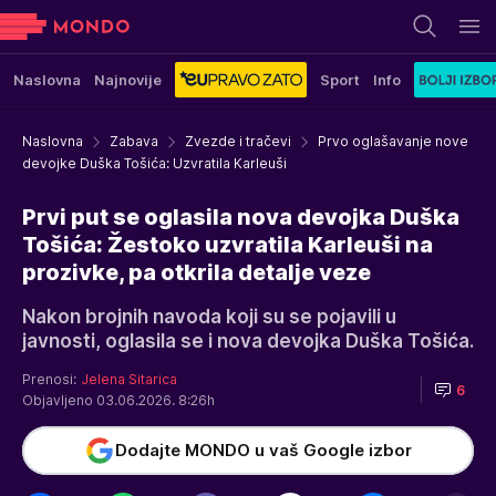
Naslovna
Najnovije
Sport
Info
Naslovna
Zabava
Zvezde i tračevi
Prvo oglašavanje nove
devojke Duška Tošića: Uzvratila Karleuši
Prvi put se oglasila nova devojka Duška
Tošića: Žestoko uzvratila Karleuši na
prozivke, pa otkrila detalje veze
Nakon brojnih navoda koji su se pojavili u
javnosti, oglasila se i nova devojka Duška Tošića.
Prenosi:
Jelena Sitarica
6
Objavljeno 03.06.2026. 8:26h
Dodajte MONDO u vaš Google izbor