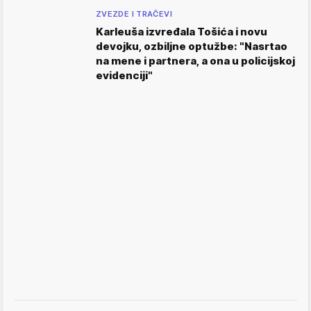
ZVEZDE I TRAČEVI
Karleuša izvređala Tošića i novu
devojku, ozbiljne optužbe: "Nasrtao
na mene i partnera, a ona u policijskoj
evidenciji"