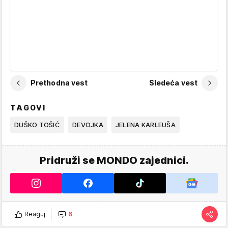
Prethodna vest
Sledeća vest
TAGOVI
DUŠKO TOŠIĆ
DEVOJKA
JELENA KARLEUŠA
Pridruži se MONDO zajednici.
Reaguj
6