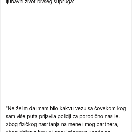
ljubavni život bivšeg supruga:
"Ne želim da imam bilo kakvu vezu sa čovekom kog
sam više puta prijavila policiji za porodično nasilje,
zbog fizičkog nasrtanja na mene i mog partnera,