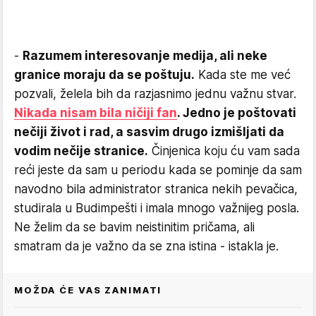
-
Razumem interesovanje medija, ali neke
granice moraju da se poštuju.
Kada ste me već
pozvali, želela bih da razjasnimo jednu važnu stvar.
Nikada nisam bila ničiji fan
. Jedno je poštovati
nečiji život i rad, a sasvim drugo izmišljati da
vodim nečije stranice.
Činjenica koju ću vam sada
reći jeste da sam u periodu kada se pominje da sam
navodno bila administrator stranica nekih pevačica,
studirala u Budimpešti i imala mnogo važnijeg posla.
Ne želim da se bavim neistinitim pričama, ali
smatram da je važno da se zna istina - istakla je.
MOŽDA ĆE VAS ZANIMATI