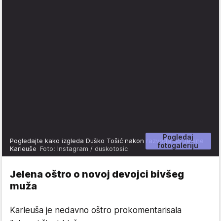
Pogledaj
Pogledajte kako izgleda Duško Tošić nakon razvoda od Jelene
fotogaleriju
Karleuše
Foto: Instagram / duskotosic
Jelena oštro o novoj devojci bivšeg
muža
Karleuša je nedavno oštro prokomentarisala