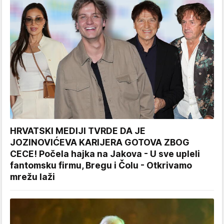
HRVATSKI MEDIJI TVRDE DA JE
JOZINOVIĆEVA KARIJERA GOTOVA ZBOG
CECE! Počela hajka na Jakova - U sve upleli
fantomsku firmu, Bregu i Čolu - Otkrivamo
mrežu laži