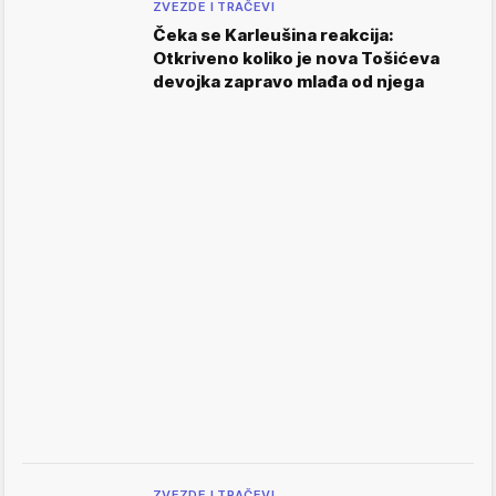
ZVEZDE I TRAČEVI
Čeka se Karleušina reakcija:
Otkriveno koliko je nova Tošićeva
devojka zapravo mlađa od njega
ZVEZDE I TRAČEVI