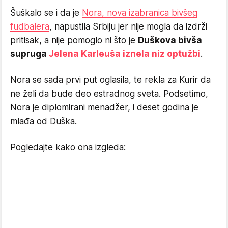
Šuškalo se i da je
Nora, nova izabranica bivšeg
fudbalera
, napustila Srbiju jer nije mogla da izdrži
pritisak, a nije pomoglo ni što je
Duškova bivša
supruga
Jelena Karleuša iznela niz optužbi
.
Nora se sada prvi put oglasila, te rekla za Kurir da
ne želi da bude deo estradnog sveta. Podsetimo,
Nora je diplomirani menadžer, i deset godina je
mlađa od Duška.
Pogledajte kako ona izgleda: