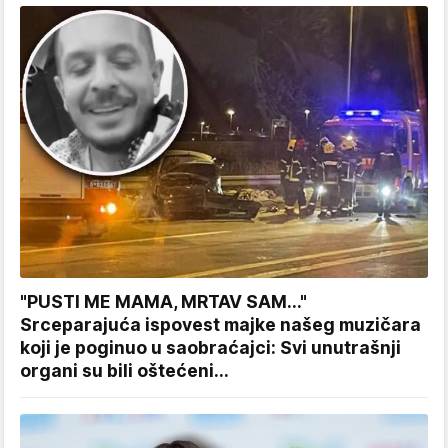
"PUSTI ME MAMA, MRTAV SAM..."
Srceparajuća ispovest majke našeg muzičara
koji je poginuo u saobraćajci: Svi unutrašnji
organi su bili oštećeni...