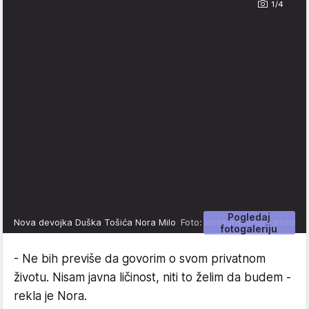
1/4
Pogledaj
Nova devojka Duška Tošića Nora Milo
Foto: instagram/noraamilo
fotogaleriju
- Ne bih previše da govorim o svom privatnom
životu. Nisam javna ličinost, niti to želim da budem -
rekla je Nora.