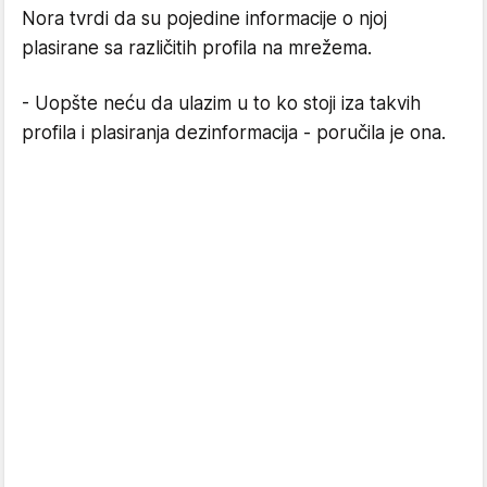
Nora tvrdi da su pojedine informacije o njoj
plasirane sa različitih profila na mrežema.
- Uopšte neću da ulazim u to ko stoji iza takvih
profila i plasiranja dezinformacija - poručila je ona.