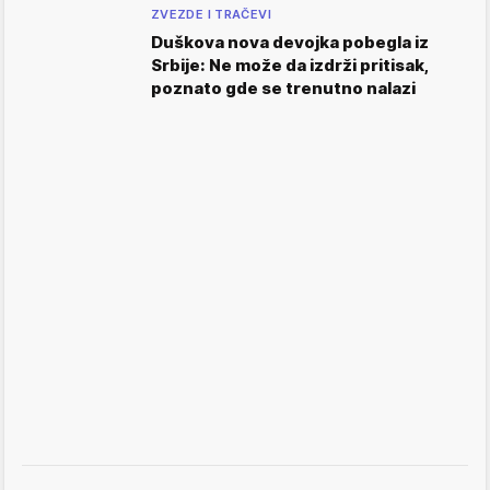
ZVEZDE I TRAČEVI
Duškova nova devojka pobegla iz
Srbije: Ne može da izdrži pritisak,
poznato gde se trenutno nalazi