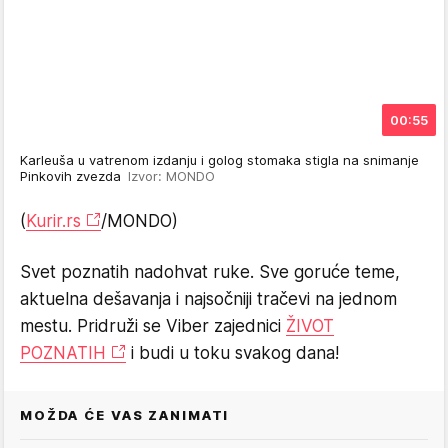
00:55
Karleuša u vatrenom izdanju i golog stomaka stigla na snimanje
Pinkovih zvezda
Izvor: MONDO
(
Kurir.rs
/MONDO)
Svet poznatih nadohvat ruke. Sve goruće teme,
aktuelna dešavanja i najsočniji tračevi na jednom
mestu. Pridruži se Viber zajednici
ŽIVOT
POZNATIH
i budi u toku svakog dana!
MOŽDA ĆE VAS ZANIMATI