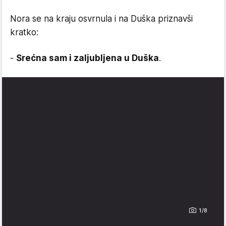
Nora se na kraju osvrnula i na Duška priznavši
kratko:
-
Srećna sam i zaljubljena u Duška
.
1/8