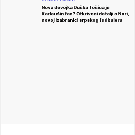
Nova devojka Duška Tošića je
Karleušin fan? Otkriveni detalji o Nori,
novoj izabranici srpskog fudbalera