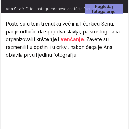
Pogledaj
Ana Sević
Foto: Instagram/anasevicofficial/screenshot
fotogaleriju
Pošto su u tom trenutku već imali ćerkicu Senu,
par je odlučio da spoji dva slavlja, pa su istog dana
organizovali i
krštenje i
venčanje
. Zavete su
razmenili i u opštini i u crkvi, nakon čega je Ana
objavila prvu i jedinu fotografiju.