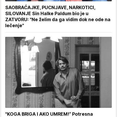
SAOBRAĆAJKE, PUCNJAVE, NARKOTICI,
SILOVANJE Sin Halke Paldum bio je u
ZATVORU: "Ne želim da ga vidim dok ne ode na
lečenje"
"KOGA BRIGA I AKO UMREM!“ Potresna