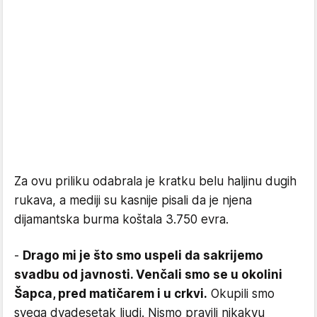
Za ovu priliku odabrala je kratku belu haljinu dugih
rukava, a mediji su kasnije pisali da je njena
dijamantska burma koštala 3.750 evra.
-
Drago mi je što smo uspeli da sakrijemo
svadbu od javnosti. Venčali smo se u okolini
Šapca, pred matičarem i u crkvi.
Okupili smo
svega dvadesetak ljudi. Nismo pravili nikakvu