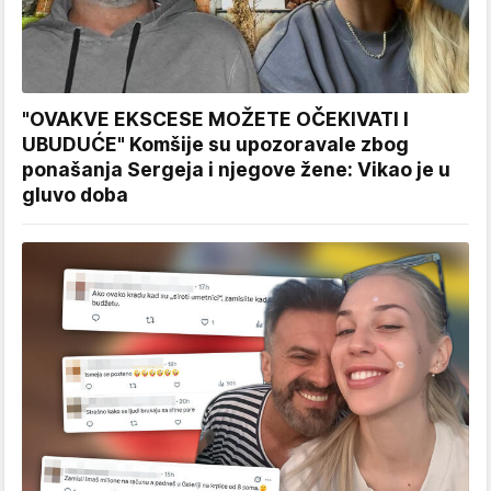
"OVAKVE EKSCESE MOŽETE OČEKIVATI I
UBUDUĆE" Komšije su upozoravale zbog
ponašanja Sergeja i njegove žene: Vikao je u
gluvo doba