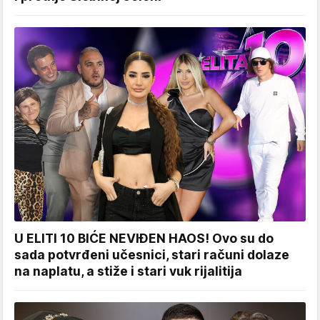
U ELITI 10 BIĆE NEVIĐEN HAOS! Ovo su do
sada potvrđeni učesnici, stari računi dolaze
na naplatu, a stiže i stari vuk rijalitija