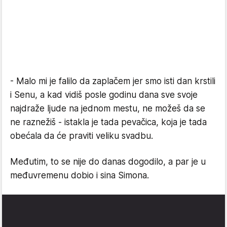
- Malo mi je falilo da zaplačem jer smo isti dan krstili
i Senu, a kad vidiš posle godinu dana sve svoje
najdraže ljude na jednom mestu, ne možeš da se
ne raznežiš - istakla je tada pevačica, koja je tada
obećala da će praviti veliku svadbu.
Međutim, to se nije do danas dogodilo, a par je u
međuvremenu dobio i sina Simona.