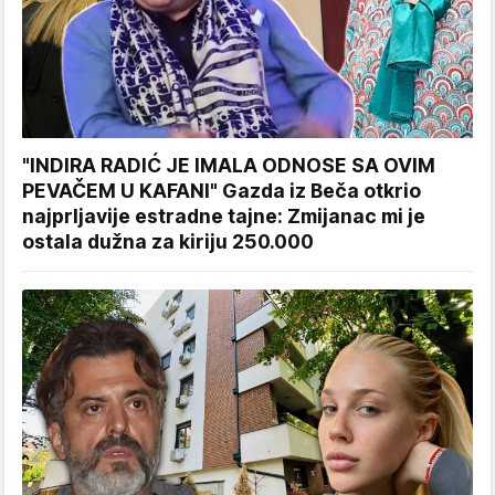
"INDIRA RADIĆ JE IMALA ODNOSE SA OVIM
PEVAČEM U KAFANI" Gazda iz Beča otkrio
najprljavije estradne tajne: Zmijanac mi je
ostala dužna za kiriju 250.000