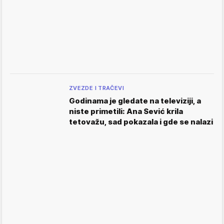
ZVEZDE I TRAČEVI
Godinama je gledate na televiziji, a
niste primetili: Ana Sević krila
tetovažu, sad pokazala i gde se nalazi