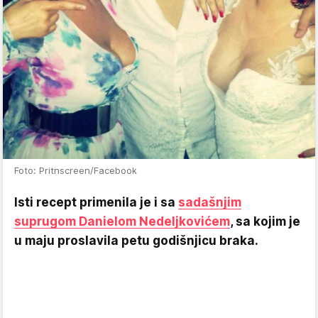
Foto: Pritnscreen/Facebook
Isti recept primenila je i sa
sadašnjim
suprugom Danielom Nedeljkovićem
, sa kojim je
u maju proslavila petu godišnjicu braka.