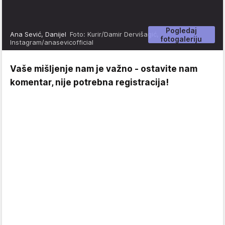
Pogledaj
Ana Sević, Danijel
Foto: Kurir/Damir Dervišagić,
fotogaleriju
Instagram/anasevicofficial
Vaše mišljenje nam je važno - ostavite nam
komentar, nije potrebna registracija!