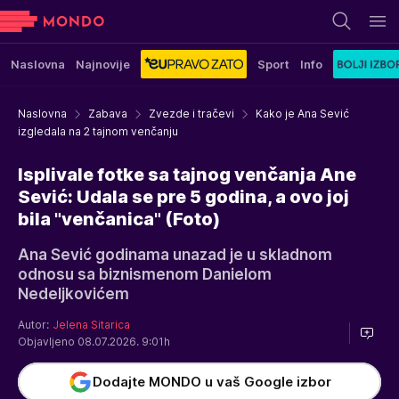
Naslovna
Najnovije
Sport
Info
Naslovna
Zabava
Zvezde i tračevi
Kako je Ana Sević
izgledala na 2 tajnom venčanju
Isplivale fotke sa tajnog venčanja Ane
Sević: Udala se pre 5 godina, a ovo joj
bila "venčanica" (Foto)
Ana Sević godinama unazad je u skladnom
odnosu sa biznismenom Danielom
Nedeljkovićem
Autor:
Jelena Sitarica
Objavljeno 08.07.2026. 9:01h
Dodajte MONDO u vaš Google izbor