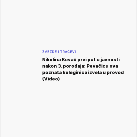
ZVEZDE I TRAČEVI
Nikolina Kovač prvi put u javnosti
nakon 3. porođaja: Pevačicu ova
poznata koleginica izvela u provod
(Video)