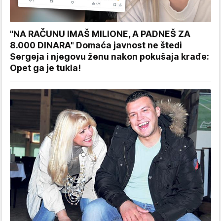
"NA RAČUNU IMAŠ MILIONE, A PADNEŠ ZA
8.000 DINARA" Domaća javnost ne štedi
Sergeja i njegovu ženu nakon pokušaja krađe:
Opet ga je tukla!