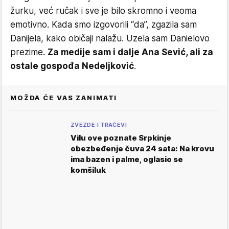
žurku, već ručak i sve je bilo skromno i veoma
emotivno. Kada smo izgovorili “da”, zgazila sam
Danijela, kako običaji nalažu. Uzela sam Danielovo
prezime.
Za medije sam i dalje Ana Sević, ali za
ostale gospođa Nedeljković
.
MOŽDA ĆE VAS ZANIMATI
ZVEZDE I TRAČEVI
Vilu ove poznate Srpkinje
obezbeđenje čuva 24 sata: Na krovu
ima bazen i palme, oglasio se
komšiluk