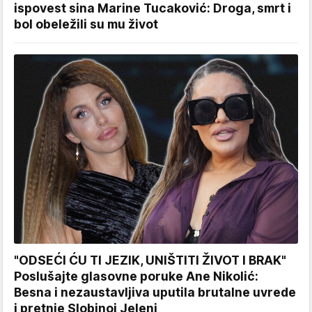
ispovest sina Marine Tucaković: Droga, smrt i
bol obeležili su mu život
"ODSEĆI ĆU TI JEZIK, UNIŠTITI ŽIVOT I BRAK"
Poslušajte glasovne poruke Ane Nikolić:
Besna i nezaustavljiva uputila brutalne uvrede
i pretnje Slobinoj Jeleni