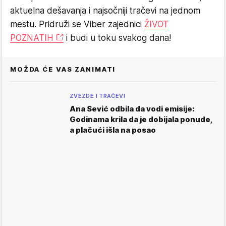
aktuelna dešavanja i najsočniji tračevi na jednom
mestu. Pridruži se Viber zajednici
ŽIVOT
POZNATIH
i budi u toku svakog dana!
MOŽDA ĆE VAS ZANIMATI
ZVEZDE I TRAČEVI
Ana Sević odbila da vodi emisije:
Godinama krila da je dobijala ponude,
a plačući išla na posao