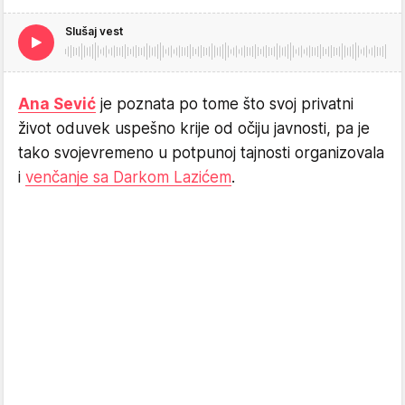
Slušaj vest
Ana Sević
je poznata po tome što svoj privatni
život oduvek uspešno krije od očiju javnosti, pa je
tako svojevremeno u potpunoj tajnosti organizovala
i
venčanje sa Darkom Lazićem
.