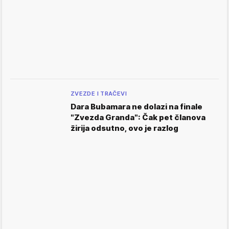
ZVEZDE I TRAČEVI
Dara Bubamara ne dolazi na finale
"Zvezda Granda": Čak pet članova
žirija odsutno, ovo je razlog