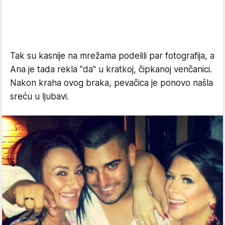
Tak su kasnije na mrežama podelili par fotografija, a
Ana je tada rekla "da" u kratkoj, čipkanoj venčanici.
Nakon kraha ovog braka, pevačica je ponovo našla
sreću u ljubavi.