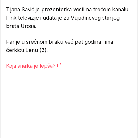
Tijana Savić je prezenterka vesti na trećem kanalu
Pink televizije i udata je za Vujadinovog starijeg
brata Uroša.
Par je u srećnom braku već pet godina i ima
ćerkicu Lenu (3).
Koja snajka je lepša?