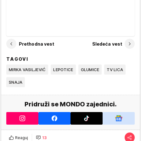
Prethodna vest
Sledeća vest
TAGOVI
MIRKA VASILJEVIĆ
LEPOTICE
GLUMICE
TV LICA
SNAJA
Pridruži se MONDO zajednici.
Reaguj
13