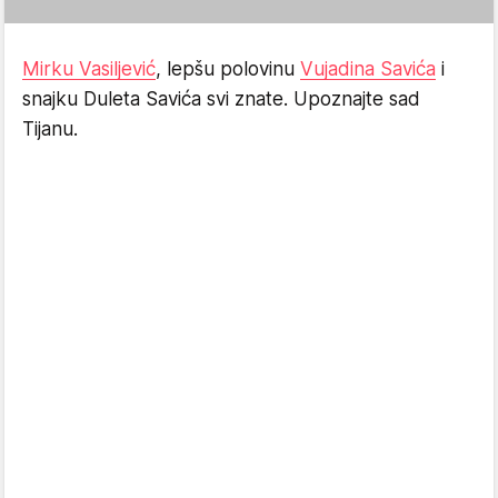
Mirku Vasiljević
, lepšu polovinu
Vujadina Savića
i
snajku Duleta Savića svi znate. Upoznajte sad
Tijanu.