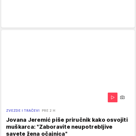
ZVEZDE I TRAČEVI
PRE 2 H
Jovana Jeremić piše priručnik kako osvojiti
muškarca: "Zaboravite neupotrebljive
savete žena očajnica"