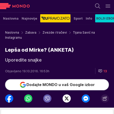
Naslovna
Najnovije
Sport
Info
Naslovna
Zabava
Zvezde i tračevi
Tijana Savić na
Instagramu
Lepša od Mirke? (ANKETA)
Uporedite snajke
Objavljeno 19.10.2016. 16:53h
13
Dodajte MONDO u vaš Google izbor