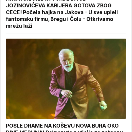
JOZINOVIĆEVA KARIJERA GOTOVA ZBOG
CECE! Počela hajka na Jakova - U sve upleli
fantomsku firmu, Bregu i Čolu - Otkrivamo
mrežu laži
POSLE DRAME NA KOŠEVU NOVA BURA OKO