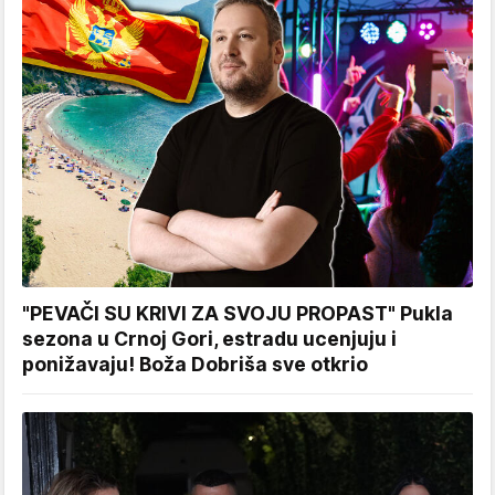
"PEVAČI SU KRIVI ZA SVOJU PROPAST" Pukla
sezona u Crnoj Gori, estradu ucenjuju i
ponižavaju! Boža Dobriša sve otkrio