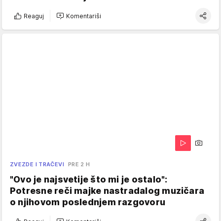
Reaguj
Komentariši
ZVEZDE I TRAČEVI
PRE 2 H
"Ovo je najsvetije što mi je ostalo":
Potresne reči majke nastradalog muzičara
o njihovom poslednjem razgovoru