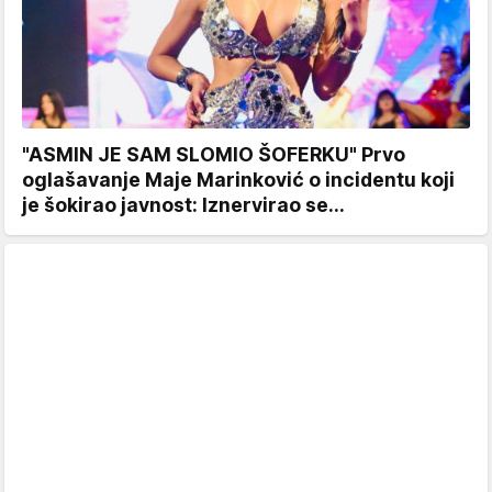
"ASMIN JE SAM SLOMIO ŠOFERKU" Prvo
oglašavanje Maje Marinković o incidentu koji
je šokirao javnost: Iznervirao se...