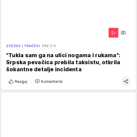
ZVEZDE I TRAČEVI
PRE 3 H
"Tukla sam ga na ulici nogama i rukama":
Srpska pevačica prebila taksistu, otkrila
šokantne detalje incidenta
Reaguj
Komentariši