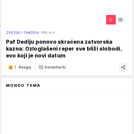
ZVEZDE I TRAČEVI
PRE 6 H
Paf Dediju ponovo skraćena zatvorska
kazna: Ozloglašeni reper sve bliži slobodi,
evo koji je novi datum
1
·
Reaguj
Komentariši
MONDO TEMA