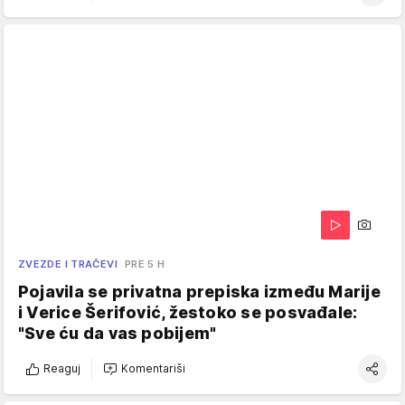
ZVEZDE I TRAČEVI
PRE 5 H
Pojavila se privatna prepiska između Marije
i Verice Šerifović, žestoko se posvađale:
"Sve ću da vas pobijem"
Reaguj
Komentariši