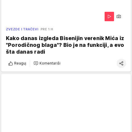
ZVEZDE I TRAČEVI
PRE 1 H
Kako danas izgleda Bisenijin verenik Mića iz
"Porodičnog blaga"? Bio je na funkciji, a evo
šta danas radi
Reaguj
Komentariši