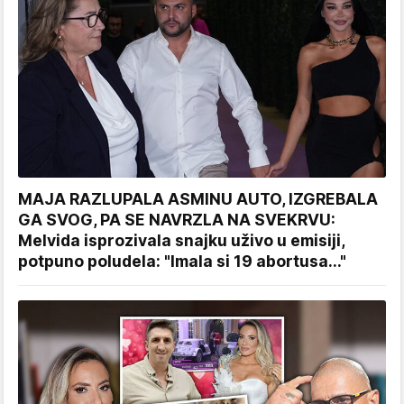
MAJA RAZLUPALA ASMINU AUTO, IZGREBALA
GA SVOG, PA SE NAVRZLA NA SVEKRVU:
Melvida isprozivala snajku uživo u emisiji,
potpuno poludela: "Imala si 19 abortusa..."