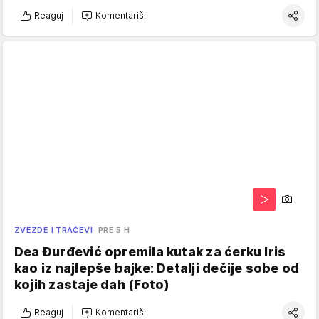
Reaguj
Komentariši
ZVEZDE I TRAČEVI
PRE 5 H
Dea Đurđević opremila kutak za ćerku Iris
kao iz najlepše bajke: Detalji dečije sobe od
kojih zastaje dah (Foto)
Reaguj
Komentariši