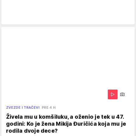
ZVEZDE I TRAČEVI
PRE 4 H
Živela mu u komšiluku, a oženio je tek u 47.
godini: Ko je žena Mikija Đuričića koja mu je
rodila dvoje dece?