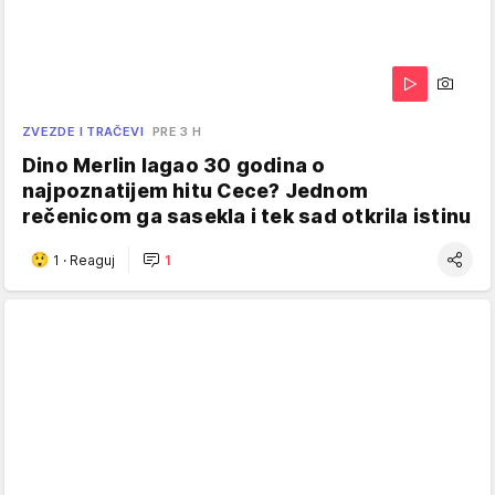
ZVEZDE I TRAČEVI
PRE 3 H
Dino Merlin lagao 30 godina o
najpoznatijem hitu Cece? Jednom
rečenicom ga sasekla i tek sad otkrila istinu
1
·
Reaguj
1