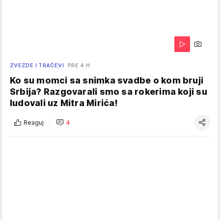
ZVEZDE I TRAČEVI
PRE 4 H
Ko su momci sa snimka svadbe o kom bruji
Srbija? Razgovarali smo sa rokerima koji su
ludovali uz Mitra Mirića!
Reaguj
4