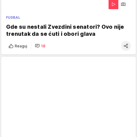
FUDBAL
Gde su nestali Zvezdini senatori? Ovo nije
trenutak da se ćuti i obori glava
Reaguj
18