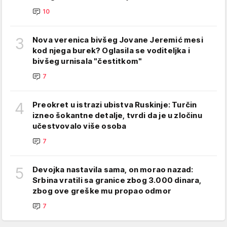
10
3
Nova verenica bivšeg Jovane Jeremić mesi
kod njega burek? Oglasila se voditeljka i
bivšeg urnisala "čestitkom"
7
4
Preokret u istrazi ubistva Ruskinje: Turčin
izneo šokantne detalje, tvrdi da je u zločinu
učestvovalo više osoba
7
5
Devojka nastavila sama, on morao nazad:
Srbina vratili sa granice zbog 3.000 dinara,
zbog ove greške mu propao odmor
7