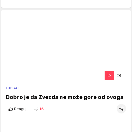
FUDBAL
Dobro je da Zvezda ne može gore od ovoga
Reaguj
16