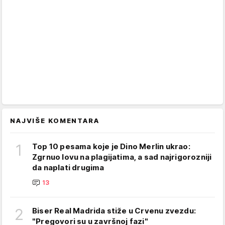
NAJVIŠE KOMENTARA
1
Top 10 pesama koje je Dino Merlin ukrao:
Zgrnuo lovu na plagijatima, a sad najrigorozniji
da naplati drugima
13
2
Biser Real Madrida stiže u Crvenu zvezdu:
"Pregovori su u završnoj fazi"