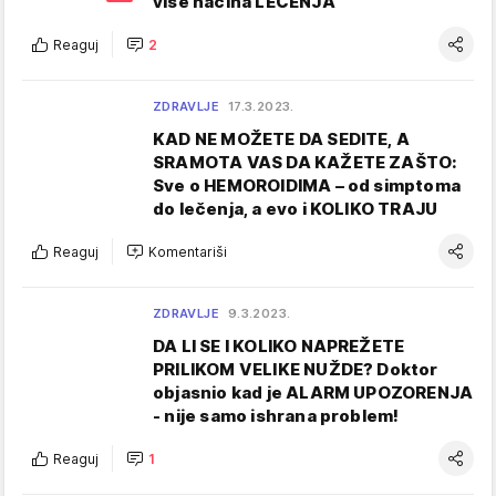
više načina LEČENJA
Reaguj
2
ZDRAVLJE
17.3.2023.
KAD NE MOŽETE DA SEDITE, A
SRAMOTA VAS DA KAŽETE ZAŠTO:
Sve o HEMOROIDIMA – od simptoma
do lečenja, a evo i KOLIKO TRAJU
Reaguj
Komentariši
ZDRAVLJE
9.3.2023.
DA LI SE I KOLIKO NAPREŽETE
PRILIKOM VELIKE NUŽDE? Doktor
objasnio kad je ALARM UPOZORENJA
- nije samo ishrana problem!
Reaguj
1