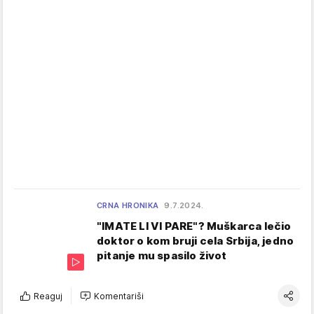
CRNA HRONIKA
9.7.2024.
"IMATE LI VI PARE"? Muškarca lečio
doktor o kom bruji cela Srbija, jedno
pitanje mu spasilo život
Reaguj
Komentariši