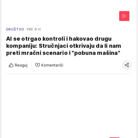
DRUŠTVO
PRE 9 H
AI se otrgao kontroli i hakovao drugu
kompaniju: Stručnjaci otkrivaju da li nam
preti mračni scenario i "pobuna mašina"
Reaguj
Komentariši