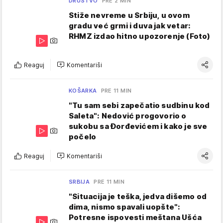
DRUŠTVO
PRE 2 MIN
Stiže nevreme u Srbiju, u ovom
gradu već grmi i duva jak vetar:
RHMZ izdao hitno upozorenje (Foto)
Reaguj
Komentariši
KOŠARKA
PRE 11 MIN
"Tu sam sebi zapečatio sudbinu kod
Saleta": Nedović progovorio o
sukobu sa Đorđevićem i kako je sve
počelo
Reaguj
Komentariši
SRBIJA
PRE 11 MIN
"Situacija je teška, jedva dišemo od
dima, nismo spavali uopšte":
Potresne ispovesti meštana Ušća