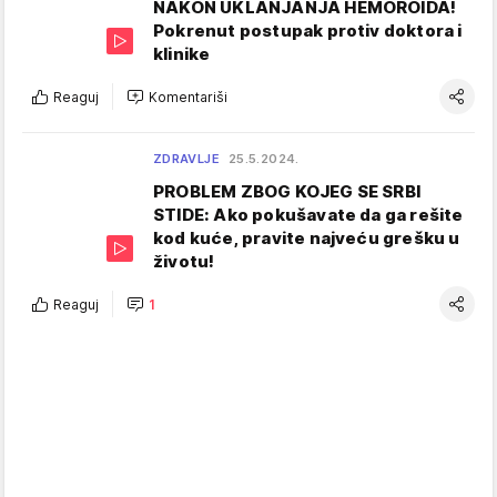
NAKON UKLANJANJA HEMOROIDA!
Pokrenut postupak protiv doktora i
klinike
Reaguj
Komentariši
ZDRAVLJE
25.5.2024.
PROBLEM ZBOG KOJEG SE SRBI
STIDE: Ako pokušavate da ga rešite
kod kuće, pravite najveću grešku u
životu!
Reaguj
1