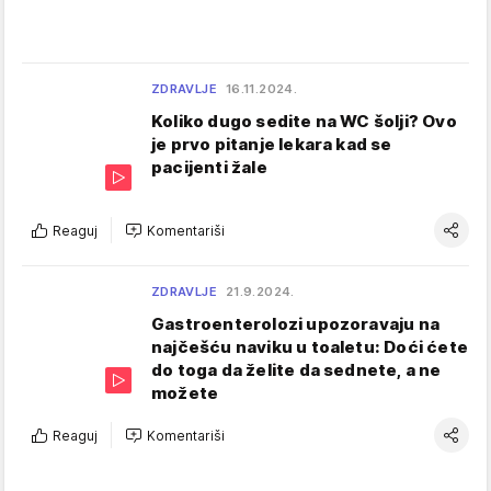
ZDRAVLJE
16.11.2024.
Koliko dugo sedite na WC šolji? Ovo
je prvo pitanje lekara kad se
pacijenti žale
Reaguj
Komentariši
ZDRAVLJE
21.9.2024.
Gastroenterolozi upozoravaju na
najčešću naviku u toaletu: Doći ćete
do toga da želite da sednete, a ne
možete
Reaguj
Komentariši