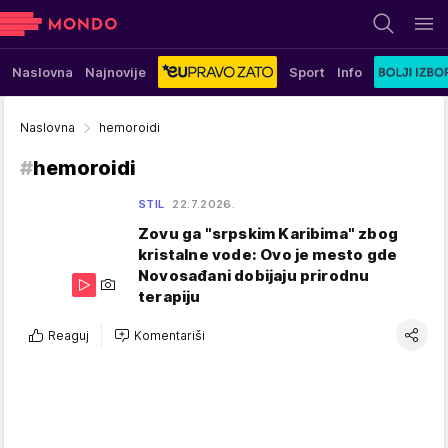
Naslovna
Najnovije
Sport
Info
Naslovna
hemoroidi
#
hemoroidi
STIL
22.7.2026.
Zovu ga "srpskim Karibima" zbog
kristalne vode: Ovo je mesto gde
Novosađani dobijaju prirodnu
terapiju
Reaguj
Komentariši