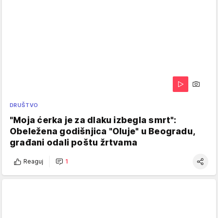
DRUŠTVO
"Moja ćerka je za dlaku izbegla smrt":
Obeležena godišnjica "Oluje" u Beogradu,
građani odali poštu žrtvama
Reaguj
1