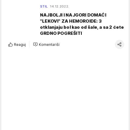
STIL
14.12.2022.
NAJBOLJI I NAJGORI DOMAĆI
"LEKOVI" ZA HEMOROIDE: 3
otklanjaju bol kao od šale, a sa 2 ćete
GRDNO POGREŠITI
Reaguj
Komentariši