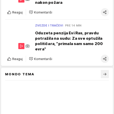
nakon požara
Reaguj
Komentariši
ZVEZDE I TRAČEVI
PRE 14 MIN
Oduzeta penzija Evi Ras, pravdu
potražila na sudu: Za sve optužila
političara, "primala sam samo 200
evra"
Reaguj
Komentariši
MONDO TEMA