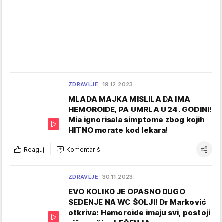
ZDRAVLJE
19.12.2023.
MLADA MAJKA MISLILA DA IMA
HEMOROIDE, PA UMRLA U 24. GODINI!
Mia ignorisala simptome zbog kojih
HITNO morate kod lekara!
Reaguj
Komentariši
ZDRAVLJE
30.11.2023.
EVO KOLIKO JE OPASNO DUGO
SEDENJE NA WC ŠOLJI! Dr Marković
otkriva: Hemoroide imaju svi, postoji