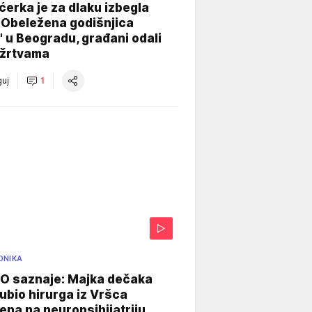
ćerka je za dlaku izbegla
 Obeležena godišnjica
" u Beogradu, građani odali
 žrtvama
uj
1
ONIKA
 saznaje: Majka dečaka
e ubio hirurga iz Vršca
na na neuropsihijatriju,