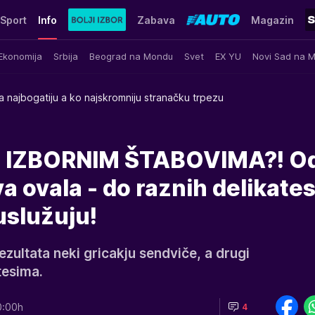
Sport
Info
Zabava
Magazin
Ekonomija
Srbija
Beograd na Mondu
Svet
EX YU
Novi Sad na 
a najbogatiju a ko najskromniju stranačku trpezu
U IZBORNIM ŠTABOVIMA?! O
a ovala - do raznih delikates
uslužuju!
ezultata neki gricakju sendviče, a drugi
tesima.
0:00h
4