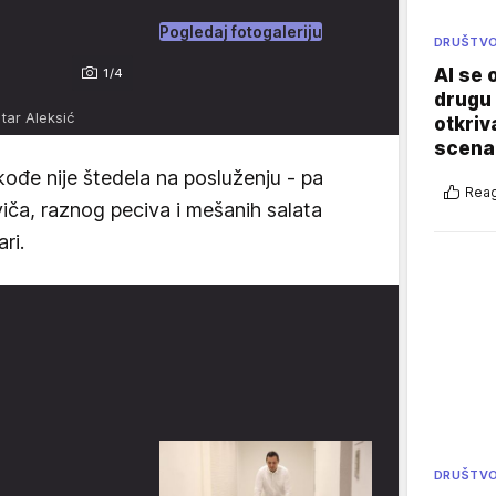
Pogledaj fotogaleriju
DRUŠTV
AI se 
1/4
drugu 
etar Aleksić
otkriv
scenar
ođe nije štedela na posluženju - pa
Reag
viča, raznog peciva i mešanih salata
ri.
DRUŠTV