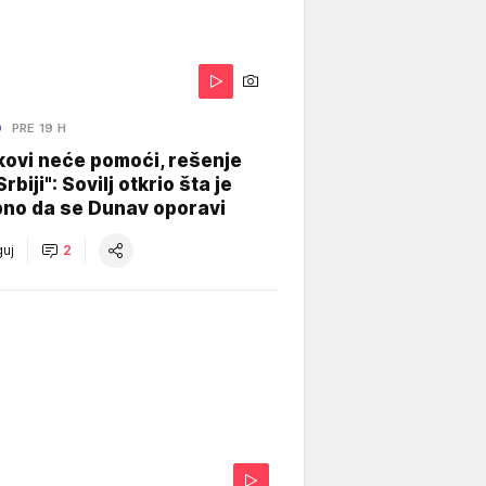
O
PRE 19 H
kovi neće pomoći, rešenje
Srbiji": Sovilj otkrio šta je
bno da se Dunav oporavi
uj
2