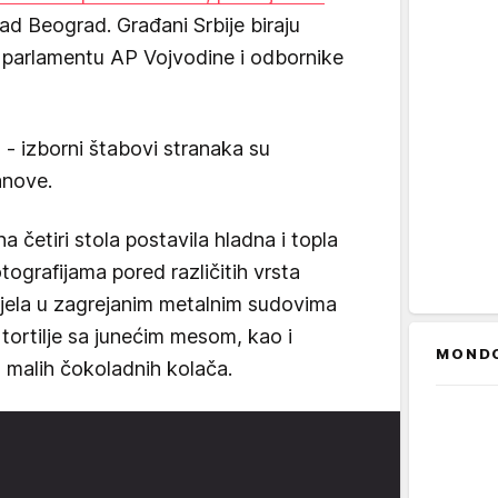
grad Beograd. Građani Srbije biraju
e, parlamentu AP Vojvodine i odbornike
 - izborni štabovi stranaka su
anove.
a četiri stola postavila hladna i topla
otografijama pored različitih vrsta
 i jela u zagrejanim metalnim sudovima
i, tortilje sa junećim mesom, kao i
MOND
u malih čokoladnih kolača.