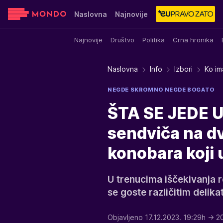
Naslovna
Najnovije
Najnovije
Društvo
Politika
Crna hronika
Sensa
Stvar ukusa
Yumama
Naslovna
Info
Izbori
Ko im
NEGDE SKROMNO NEGDE BOGATO
ŠTA SE JEDE 
sendviča na dv
konobara koji 
U trenucima iščekivanja r
se goste različitim delika
Objavljeno 17.12.2023. 19:29h
→ 2