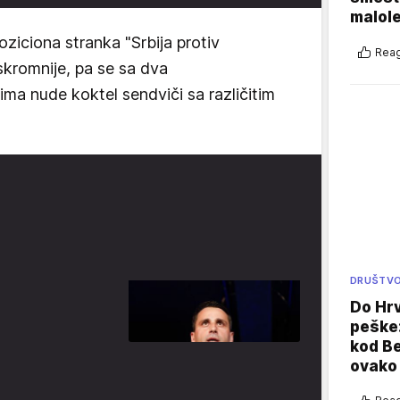
malole
ziciona stranka "Srbija protiv
Reag
 skromnije, pa se sa dva
ima nude koktel sendviči sa različitim
DRUŠTV
Do Hr
peške
kod B
ovako 