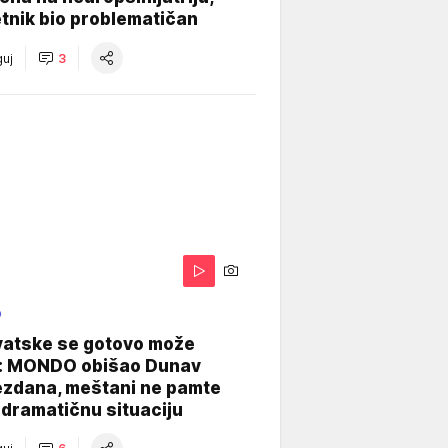
tnik bio problematičan
uj
3
O
vatske se gotovo može
: MONDO obišao Dunav
ezdana, meštani ne pamte
dramatičnu situaciju