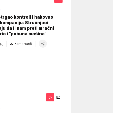
O
otrgao kontroli i hakovao
kompaniju: Stručnjaci
aju da li nam preti mračni
io i "pobuna mašina"
uj
Komentariši
O