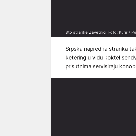
Sto stranke Zavetnici
Foto: Kurir / P
Srpska napredna stranka tak
ketering u vidu koktel send
prisutnima servisiraju konoba