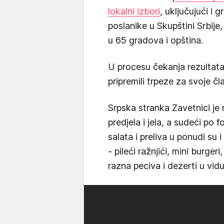
lokalni izbori
, uključujući i 
poslanike u Skupštini Srbij
u 65 gradova i opština.
U procesu čekanja rezultata
pripremili trpeze za svoje čl
Srpska stranka Zavetnici je n
predjela i jela, a sudeći po f
salata i preliva u ponudi su
- pileći ražnjići, mini burger
razna peciva i dezerti u vid