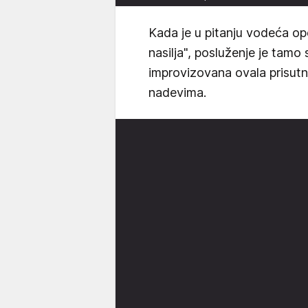
Kada je u pitanju vodeća opo
nasilja", posluženje je tamo
improvizovana ovala prisutn
nadevima.