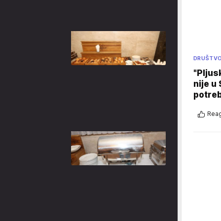
DRUŠTV
"Pljus
nije u 
potre
Reag