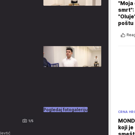
"Moja 
smrt":
"Oluje
poštu
Reag
Pogledaj fotogaleriju
CRNA HR
MONDO
1/5
koji j
Jevtić
smešte