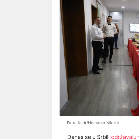
Foto: Kurir/Nemanja Nikolić
Danas se u Srbij
i održavaju 