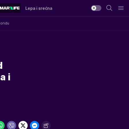
Lepa i srećna
Mondu
d
a i