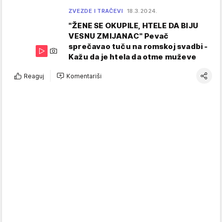
ZVEZDE I TRAČEVI
18.3.2024.
"ŽENE SE OKUPILE, HTELE DA BIJU
VESNU ZMIJANAC" Pevač
sprečavao tuču na romskoj svadbi -
Kažu da je htela da otme muževe
Reaguj
Komentariši