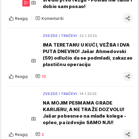
dobio sam posao!
Reaguj
Komentariši
ZVEZDE I TRAČEVI
22.1.2023.
IMA TERETANU U KUĆI, VEŽBA I DVA
PUTA DNEVNO! Jašar Ahmedovski
(59) odlučio da se podmladi, zakazao
plastičnu operaciju
Reaguj
10
ZVEZDE I TRAČEVI
14.1.2023.
NA MOJIM PESMAMA GRADE
KARIJERU, A NE TRAŽE DOZVOLU!
Jašar pobesneo na mlađe kolege -
opleo, pa izdvojio SAMO NJU!
Reaguj
2