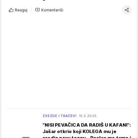
Reaguj
Komentariši
ZVEZDE I TRAČEVI
15.5.2023.
"NISI PEVAČICA DA RADIŠ U KAFANI":
Jašar otkrio koji KOLEGA mu je
sredio prvu tezgu - Poslao me tamo i