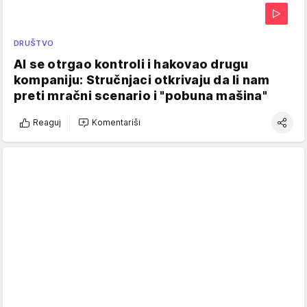
DRUŠTVO
AI se otrgao kontroli i hakovao drugu
kompaniju: Stručnjaci otkrivaju da li nam
preti mračni scenario i "pobuna mašina"
Reaguj
Komentariši