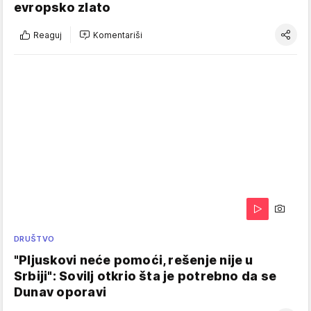
evropsko zlato
Reaguj
Komentariši
DRUŠTVO
"Pljuskovi neće pomoći, rešenje nije u
Srbiji": Sovilj otkrio šta je potrebno da se
Dunav oporavi