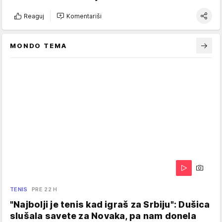
Reaguj
Komentariši
MONDO TEMA
TENIS
PRE 22 H
"Najbolji je tenis kad igraš za Srbiju": Dušica
slušala savete za Novaka, pa nam donela