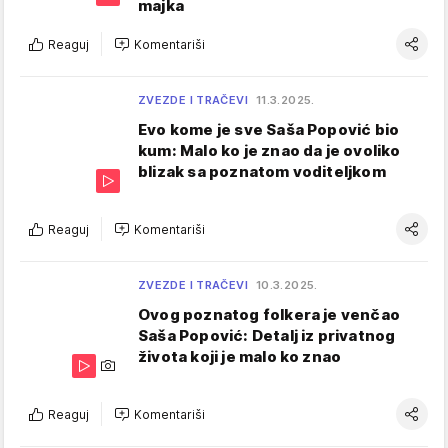
majka
Reaguj
Komentariši
ZVEZDE I TRAČEVI
11.3.2025.
Evo kome je sve Saša Popović bio
kum: Malo ko je znao da je ovoliko
blizak sa poznatom voditeljkom
Reaguj
Komentariši
ZVEZDE I TRAČEVI
10.3.2025.
Ovog poznatog folkera je venčao
Saša Popović: Detalj iz privatnog
života koji je malo ko znao
Reaguj
Komentariši