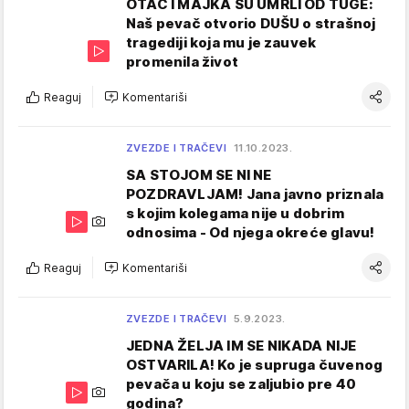
OTAC I MAJKA SU UMRLI OD TUGE:
Naš pevač otvorio DUŠU o strašnoj
tragediji koja mu je zauvek
promenila život
Reaguj
Komentariši
ZVEZDE I TRAČEVI
11.10.2023.
SA STOJOM SE NI NE
POZDRAVLJAM! Jana javno priznala
s kojim kolegama nije u dobrim
odnosima - Od njega okreće glavu!
Reaguj
Komentariši
ZVEZDE I TRAČEVI
5.9.2023.
JEDNA ŽELJA IM SE NIKADA NIJE
OSTVARILA! Ko je supruga čuvenog
pevača u koju se zaljubio pre 40
godina?