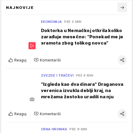
NAJNOVIJE
EKONOMIJA
PRE 5 MIN
Doktorka u Nemačkoj otkrila koliko
zarađuje mesečno: "Ponekad me je
sramota zbog tolikog novca"
Reaguj
Komentariši
ZVEZDE I TRAČEVI
PRE 8 MIN
"Izgleda kao dva dinara" Draganova
verenica izvukla deblji kraj, na
mrežama žestoko uradili na nju
Reaguj
Komentariši
CRNA HRONIKA
PRE 9 MIN