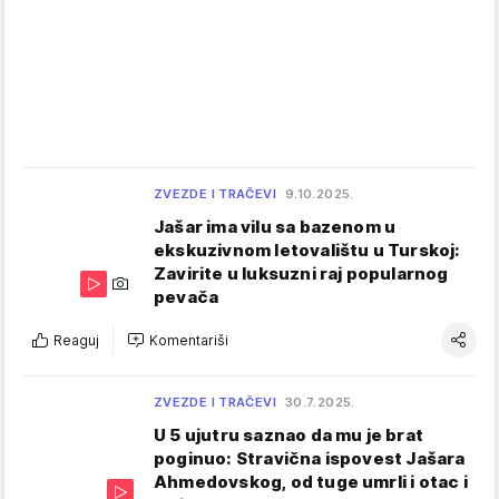
ZVEZDE I TRAČEVI
9.10.2025.
Jašar ima vilu sa bazenom u
ekskuzivnom letovalištu u Turskoj:
Zavirite u luksuzni raj popularnog
pevača
Reaguj
Komentariši
ZVEZDE I TRAČEVI
30.7.2025.
U 5 ujutru saznao da mu je brat
poginuo: Stravična ispovest Jašara
Ahmedovskog, od tuge umrli i otac i