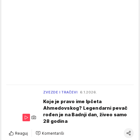
ZVEZDE I TRAČEVI
6.1.2026.
Koje je pravo ime Ipčeta
Ahmedovskog? Legendarni pevač
rođen je na Badnji dan, živeo samo
28 godina
Reaguj
Komentariši