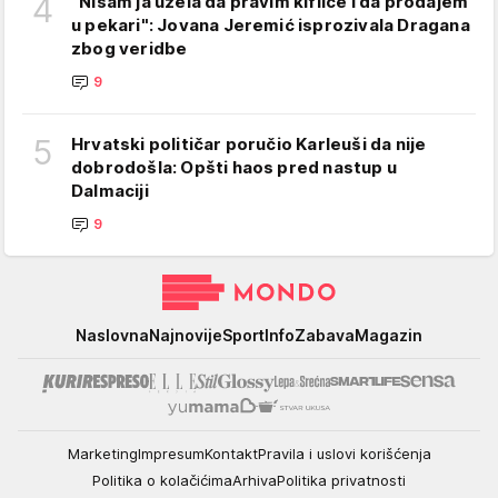
4
"Nisam ja uzela da pravim kiflice i da prodajem
u pekari": Jovana Jeremić isprozivala Dragana
zbog veridbe
9
5
Hrvatski političar poručio Karleuši da nije
dobrodošla: Opšti haos pred nastup u
Dalmaciji
9
Mondo
Naslovna
Najnovije
Sport
Info
Zabava
Magazin
Marketing
Impresum
Kontakt
Pravila i uslovi korišćenja
Politika o kolačićima
Arhiva
Politika privatnosti