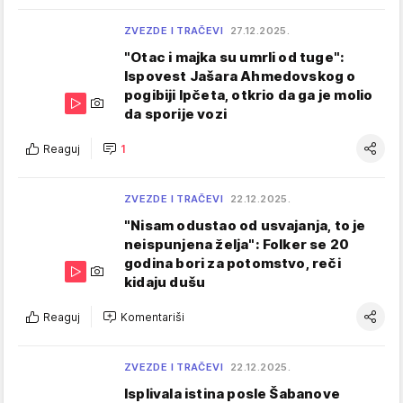
ZVEZDE I TRAČEVI
27.12.2025.
"Otac i majka su umrli od tuge":
Ispovest Jašara Ahmedovskog o
pogibiji Ipčeta, otkrio da ga je molio
da sporije vozi
Reaguj
1
ZVEZDE I TRAČEVI
22.12.2025.
"Nisam odustao od usvajanja, to je
neispunjena želja": Folker se 20
godina bori za potomstvo, reči
kidaju dušu
Reaguj
Komentariši
ZVEZDE I TRAČEVI
22.12.2025.
Isplivala istina posle Šabanove