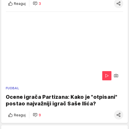
Reaguj
3
FUDBAL
Ocene igrača Partizana: Kako je "otpisani"
postao najvažniji igrač Saše Ilića?
Reaguj
9