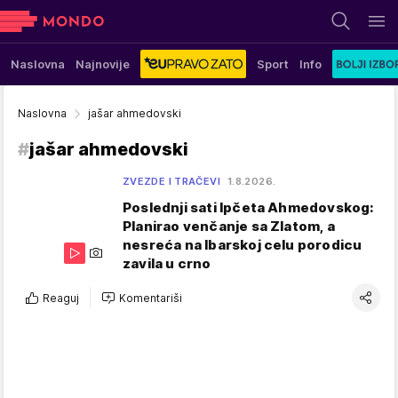
Naslovna
Najnovije
Sport
Info
Naslovna
jašar ahmedovski
#
jašar ahmedovski
ZVEZDE I TRAČEVI
1.8.2026.
Poslednji sati Ipčeta Ahmedovskog:
Planirao venčanje sa Zlatom, a
nesreća na Ibarskoj celu porodicu
zavila u crno
Reaguj
Komentariši