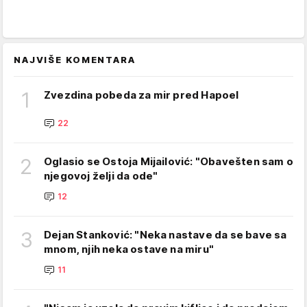
NAJVIŠE KOMENTARA
1
Zvezdina pobeda za mir pred Hapoel
22
2
Oglasio se Ostoja Mijailović: "Obavešten sam o
njegovoj želji da ode"
12
3
Dejan Stanković: "Neka nastave da se bave sa
mnom, njih neka ostave na miru"
11