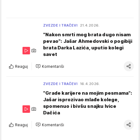
ZVEZDE I TRAČEVI
21.4.2026.
"Nakon smrti mog brata dugo nisam
pevao": Jašar Ahmedovski o pogibiji
brata Darka Lazića, uputio kolegi
savet
Reaguj
Komentariši
ZVEZDE I TRAČEVI
16.4.2026.
"Grade karijere na mojim pesmama":
Jašar isprozivao mlađe kolege,
spomenuo i bivšu snajku Ivice
Dačića
Reaguj
Komentariši