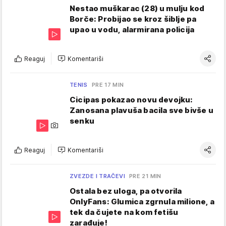
Nestao muškarac (28) u mulju kod
Borče: Probijao se kroz šiblje pa
upao u vodu, alarmirana policija
Reaguj
Komentariši
TENIS
PRE 17 MIN
Cicipas pokazao novu devojku:
Zanosana plavuša bacila sve bivše u
senku
Reaguj
Komentariši
ZVEZDE I TRAČEVI
PRE 21 MIN
Ostala bez uloga, pa otvorila
OnlyFans: Glumica zgrnula milione, a
tek da čujete na kom fetišu
zarađuje!