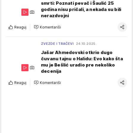
smrti: Poznati pevač i Šaulić 25
godina nisu pričali, a nekada su bili
nerazdvojni
Reaguj
Komentariši
ZVEZDE I TRAČEVI
24.10.2025.
Jašar Ahmedovski otkrio dugo
čuvanu tajnu o Halidu: Evo kako šta
mu je Bešlić uradio pre nekoliko
decenija
Reaguj
Komentariši