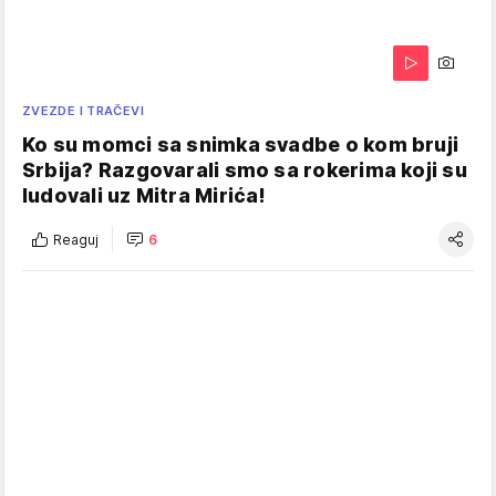
ZVEZDE I TRAČEVI
Ko su momci sa snimka svadbe o kom bruji
Srbija? Razgovarali smo sa rokerima koji su
ludovali uz Mitra Mirića!
Reaguj
6