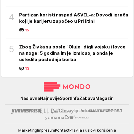
4
Partizan koristi raspad ASVEL-a: Dovodi igrača
koji je karijeru započeo u Prištini
15
5
Zbog Živka su posle "Oluje" digli vojsku i lovce
na noge: 5 godina im je izmicao, a onda je
usledila poslednja borba
13
Mondo
Naslovna
Najnovije
Sport
Info
Zabava
Magazin
Marketing
Impresum
Kontakt
Pravila i uslovi korišćenja