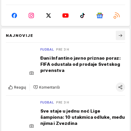
NAJNOVIJE
FUDBAL
PRE 3 H
Đani Infantino javno priznao poraz:
FIFA odustala od prodaje Svetskog
prvenstva
Reaguj
Komentariši
FUDBAL
PRE 3 H
Sve staje u jednu noć Lige
šampiona: 10 utakmica odluke, među
njima i Zvezdina