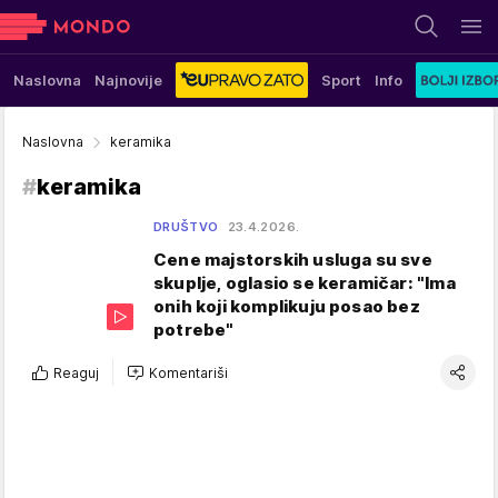
Naslovna
Najnovije
Sport
Info
Naslovna
keramika
#
keramika
DRUŠTVO
23.4.2026.
Cene majstorskih usluga su sve
skuplje, oglasio se keramičar: "Ima
onih koji komplikuju posao bez
potrebe"
Reaguj
Komentariši