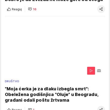
Reaguj
16
DRUŠTVO
"Moja ćerka je za dlaku izbegla smrt":
Obeležena godišnjica "Oluje" u Beogradu,
građani odali poštu žrtvama
Reaguj
1