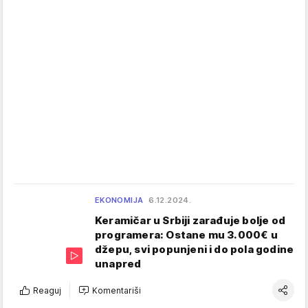
EKONOMIJA
6.12.2024.
Keramičar u Srbiji zarađuje bolje od
programera: Ostane mu 3.000€ u
džepu, svi popunjeni i do pola godine
unapred
Reaguj
Komentariši