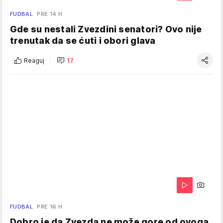
FUDBAL
PRE 14 H
Gde su nestali Zvezdini senatori? Ovo nije
trenutak da se ćuti i obori glava
Reaguj
17
FUDBAL
PRE 16 H
Dobro je da Zvezda ne može gore od ovoga