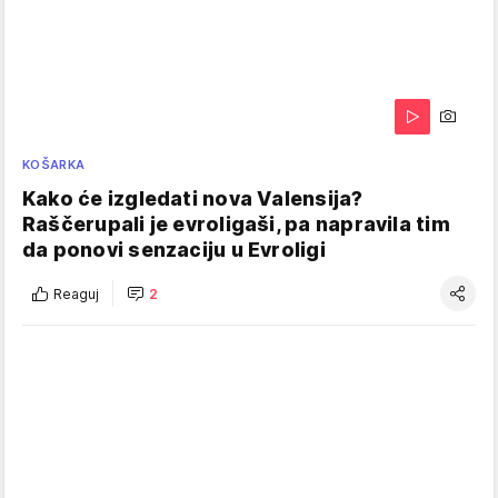
KOŠARKA
Kako će izgledati nova Valensija?
Raščerupali je evroligaši, pa napravila tim
da ponovi senzaciju u Evroligi
Reaguj
2