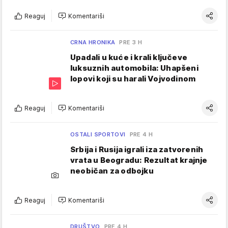
Reaguj
Komentariši
CRNA HRONIKA
PRE 3 H
Upadali u kuće i krali ključeve
luksuznih automobila: Uhapšeni
lopovi koji su harali Vojvodinom
Reaguj
Komentariši
OSTALI SPORTOVI
PRE 4 H
Srbija i Rusija igrali iza zatvorenih
vrata u Beogradu: Rezultat krajnje
neobičan za odbojku
Reaguj
Komentariši
DRUŠTVO
PRE 4 H