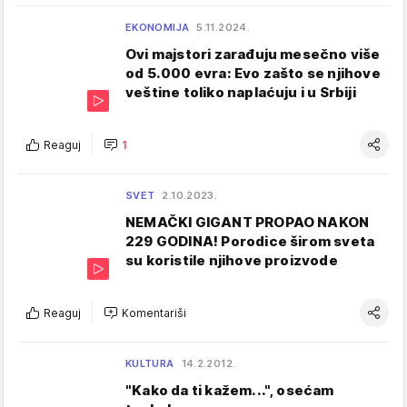
EKONOMIJA
5.11.2024.
Ovi majstori zarađuju mesečno više
od 5.000 evra: Evo zašto se njihove
veštine toliko naplaćuju i u Srbiji
Reaguj
1
SVET
2.10.2023.
NEMAČKI GIGANT PROPAO NAKON
229 GODINA! Porodice širom sveta
su koristile njihove proizvode
Reaguj
Komentariši
KULTURA
14.2.2012.
"Kako da ti kažem...", osećam