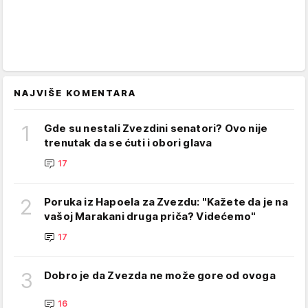
NAJVIŠE KOMENTARA
1
Gde su nestali Zvezdini senatori? Ovo nije
trenutak da se ćuti i obori glava
17
2
Poruka iz Hapoela za Zvezdu: "Kažete da je na
vašoj Marakani druga priča? Videćemo"
17
3
Dobro je da Zvezda ne može gore od ovoga
16