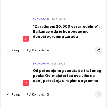
EKONOMIJA
14.3.2026.
"Zarađujem 20.000 evra nedeljno":
Balkanac otkrio koji posao mu
donosi ogromnu zaradu
Reaguj
Komentariši
EKONOMIJA
11.11.2025.
Od potcenjenog zanata do traženog
posla: Ovi majstori su sve više na
ceni, potražnja u regionu ogromna
Reaguj
Komentariši