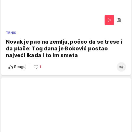
TENIS
Novak je pao na zemlju, počeo da se trese i
da plače: Tog dana je Đoković postao
najveći ikada i to im smeta
Reaguj
1