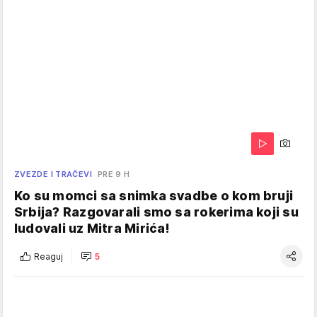
ZVEZDE I TRAČEVI
PRE 9 H
Ko su momci sa snimka svadbe o kom bruji
Srbija? Razgovarali smo sa rokerima koji su
ludovali uz Mitra Mirića!
Reaguj
5