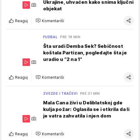
Ukrajine, uhvaćen kako snima ključni
objekat
Reaguj
Komentariši
FUDBAL
PRE 19 MIN
Šta uradi Demba Sek? Sebičnost
koštala Partizan, pogledajte šta je
uradio u "2 na 1"
Reaguj
Komentariši
ZVEZDE I TRAČEVI
PRE 31 MIN
Mala Cana živi u Deliblatskoj gde
kulja požar: Oglasila se i otkrila da li
je vatra zahvatila i njen dom
Reaguj
Komentariši