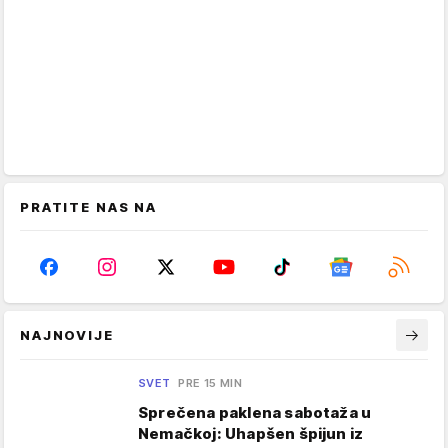
PRATITE NAS NA
NAJNOVIJE
SVET
PRE 15 MIN
Sprečena paklena sabotaža u
Nemačkoj: Uhapšen špijun iz