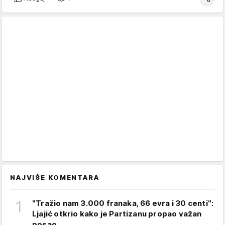
NAJVIŠE KOMENTARA
1
"Tražio nam 3.000 franaka, 66 evra i 30 centi":
Ljajić otkrio kako je Partizanu propao važan
posao