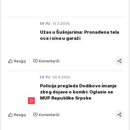
EX YU
10.3.2026.
Užas u Šušnjarima: Pronađena tela
oca i sina u garaži
Reaguj
Komentariši
EX YU
30.9.2025.
Policija pregleda Dodikovo imanje
zbog dojave o bombi: Oglasio se
MUP Republike Srpske
Reaguj
Komentariši