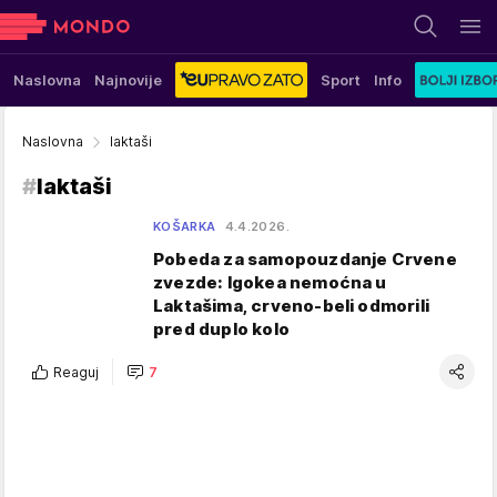
Naslovna
Najnovije
Sport
Info
Naslovna
laktaši
#
laktaši
KOŠARKA
4.4.2026.
Pobeda za samopouzdanje Crvene
zvezde: Igokea nemoćna u
Laktašima, crveno-beli odmorili
pred duplo kolo
Reaguj
7