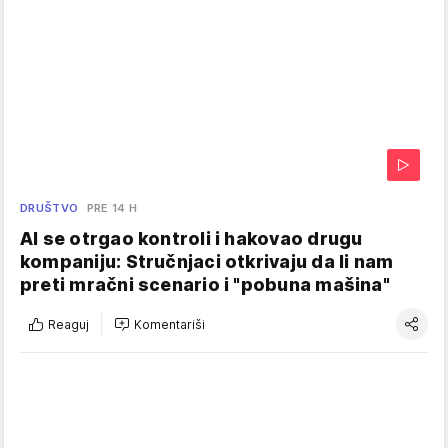
DRUŠTVO
PRE 14 H
AI se otrgao kontroli i hakovao drugu
kompaniju: Stručnjaci otkrivaju da li nam
preti mračni scenario i "pobuna mašina"
Reaguj
Komentariši