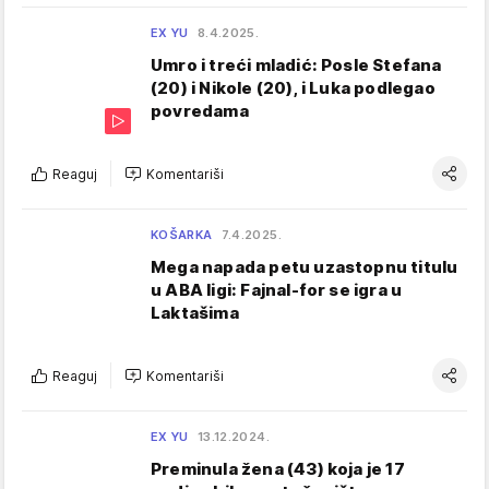
EX YU
8.4.2025.
Umro i treći mladić: Posle Stefana
(20) i Nikole (20), i Luka podlegao
povredama
Reaguj
Komentariši
KOŠARKA
7.4.2025.
Mega napada petu uzastopnu titulu
u ABA ligi: Fajnal-for se igra u
Laktašima
Reaguj
Komentariši
EX YU
13.12.2024.
Preminula žena (43) koja je 17