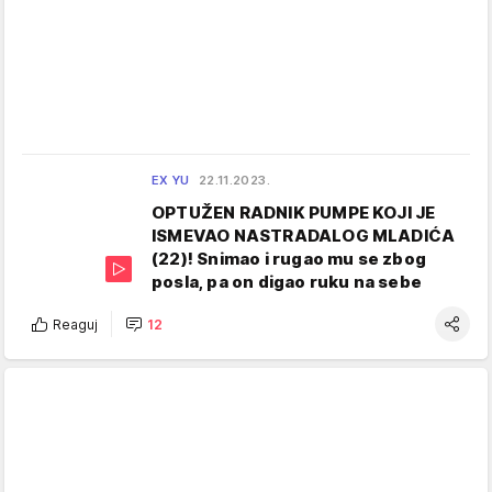
EX YU
22.11.2023.
OPTUŽEN RADNIK PUMPE KOJI JE
ISMEVAO NASTRADALOG MLADIĆA
(22)! Snimao i rugao mu se zbog
posla, pa on digao ruku na sebe
Reaguj
12