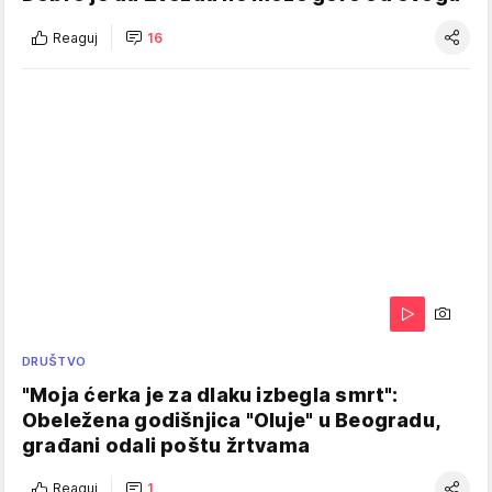
Reaguj
16
DRUŠTVO
"Moja ćerka je za dlaku izbegla smrt":
Obeležena godišnjica "Oluje" u Beogradu,
građani odali poštu žrtvama
Reaguj
1