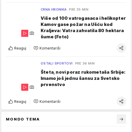
CRNA HRONIKA
PRE 35 MIN
Više od 100 vatrogasaca i helikopter
Kamov gase požar na Ušću kod
Kraljeva: Vatra zahvatila 80 hektara
šume (Foto)
Reaguj
Komentariši
OSTALI SPORTOVI
PRE 36 MIN
Šteta, novi poraz rukometaša Srbije:
Imamo još jednu šansu za Svetsko
prvenstvo
Reaguj
Komentariši
MONDO TEMA