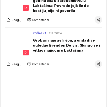
godina bila u zatočeništvu u
Laktašima: Povrede joj bile do
kostiju, nije ni govorila
Reaguj
Komentariši
KOŠARKA
7.12.2024.
Grobari napravili šou, a onda ih je
ugledao Brendon Dejvis: Skinuo se i
vitlao majicom u Laktašima
Reaguj
Komentariši