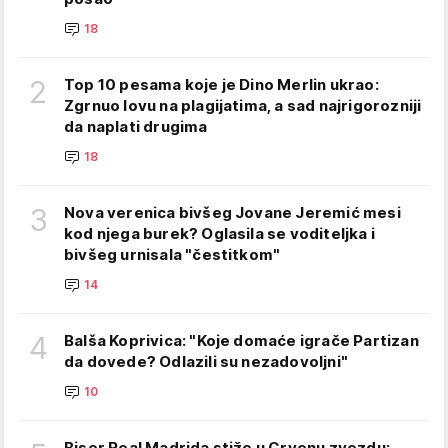
18
2
Top 10 pesama koje je Dino Merlin ukrao:
Zgrnuo lovu na plagijatima, a sad najrigorozniji
da naplati drugima
18
3
Nova verenica bivšeg Jovane Jeremić mesi
kod njega burek? Oglasila se voditeljka i
bivšeg urnisala "čestitkom"
14
4
Balša Koprivica: "Koje domaće igrače Partizan
da dovede? Odlazili su nezadovoljni"
10
Biser Real Madrida stiže u Crvenu zvezdu: