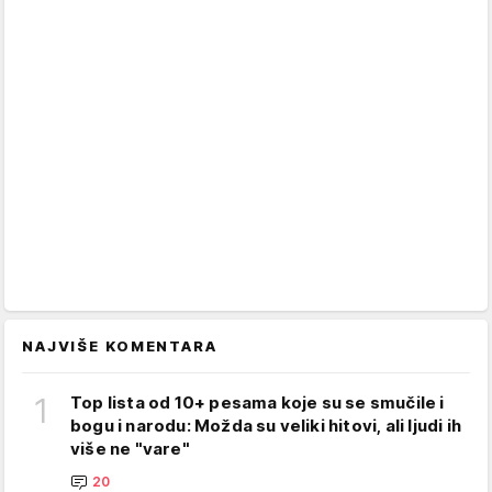
NAJVIŠE KOMENTARA
1
Top lista od 10+ pesama koje su se smučile i
bogu i narodu: Možda su veliki hitovi, ali ljudi ih
više ne "vare"
20