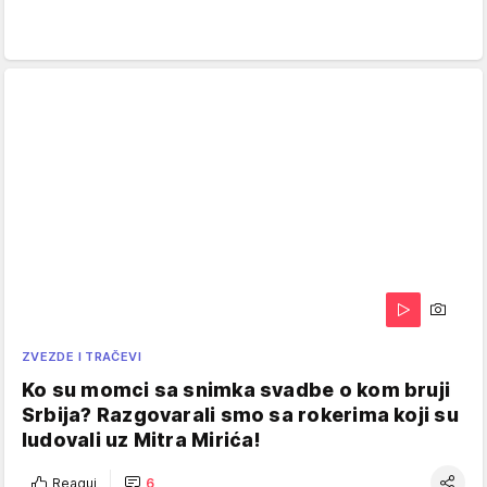
ZVEZDE I TRAČEVI
Ko su momci sa snimka svadbe o kom bruji
Srbija? Razgovarali smo sa rokerima koji su
ludovali uz Mitra Mirića!
Reaguj
6