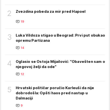
2
Zvezdina pobeda za mir pred Hapoel
19
3
Luka Vildoza stigao u Beograd: Prvi put obukao
opremu Partizana
14
4
Oglasio se Ostoja Mijailović: "Obavešten sam o
njegovoj želji da ode"
12
5
Hrvatski političar poručio Karleuši da nije
dobrodošla: Opšti haos pred nastup u
Dalmaciji
9