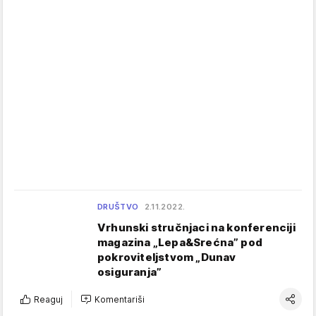
DRUŠTVO
2.11.2022.
Vrhunski stručnjaci na konferenciji
magazina „Lepa&Srećna” pod
pokroviteljstvom „Dunav
osiguranja”
Reaguj
Komentariši