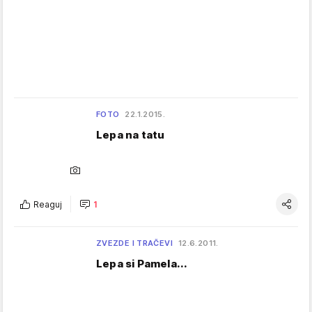
FOTO
22.1.2015.
Lepa na tatu
Reaguj
1
ZVEZDE I TRAČEVI
12.6.2011.
Lepa si Pamela...