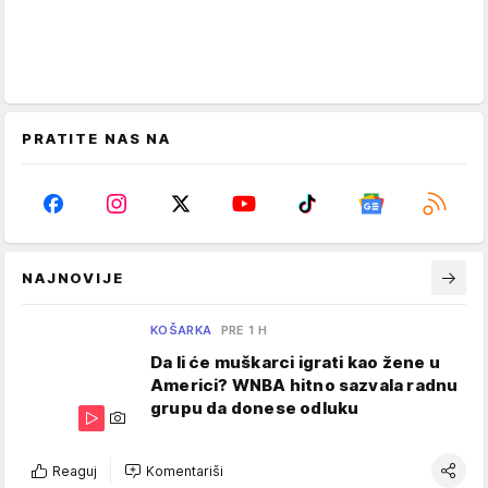
PRATITE NAS NA
NAJNOVIJE
KOŠARKA
PRE 1 H
Da li će muškarci igrati kao žene u
Americi? WNBA hitno sazvala radnu
grupu da donese odluku
Reaguj
Komentariši