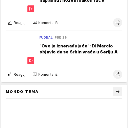
napadnut nožem nakon tuče
Reaguj
Komentariši
FUDBAL
PRE 2 H
"Ovo je iznenađujuće": Di Marcio
objavio da se Srbin vraća u Seriju A
Reaguj
Komentariši
MONDO TEMA