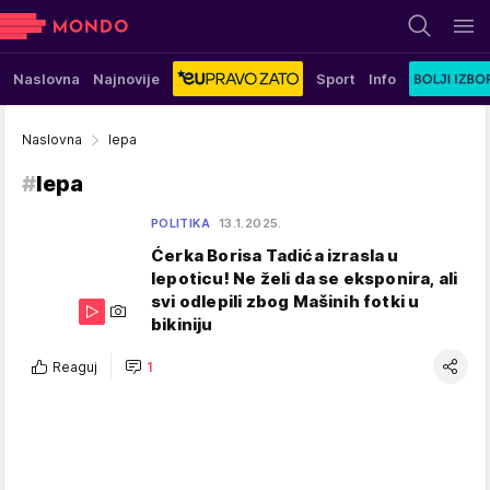
Naslovna
Najnovije
Sport
Info
Naslovna
lepa
#
lepa
POLITIKA
13.1.2025.
Ćerka Borisa Tadića izrasla u
lepoticu! Ne želi da se eksponira, ali
svi odlepili zbog Mašinih fotki u
bikiniju
Reaguj
1