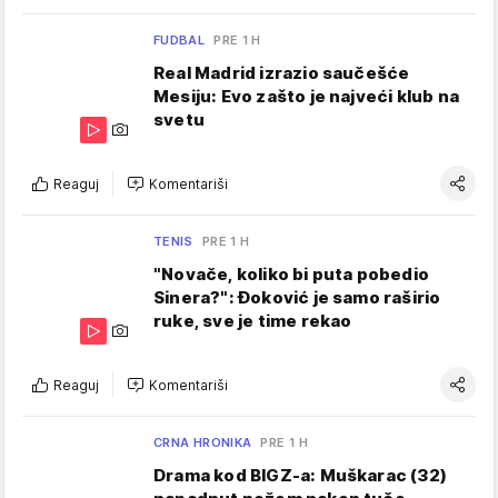
FUDBAL
PRE 1 H
Real Madrid izrazio saučešće
Mesiju: Evo zašto je najveći klub na
svetu
Reaguj
Komentariši
TENIS
PRE 1 H
"Novače, koliko bi puta pobedio
Sinera?": Đoković je samo raširio
ruke, sve je time rekao
Reaguj
Komentariši
CRNA HRONIKA
PRE 1 H
Drama kod BIGZ-a: Muškarac (32)