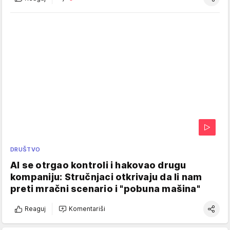
DRUŠTVO
AI se otrgao kontroli i hakovao drugu
kompaniju: Stručnjaci otkrivaju da li nam
preti mračni scenario i "pobuna mašina"
Reaguj
Komentariši