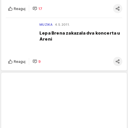
Reaguj
17
MUZIKA
4.5.2011.
Lepa Brena zakazala dva koncerta u
Areni
Reaguj
9