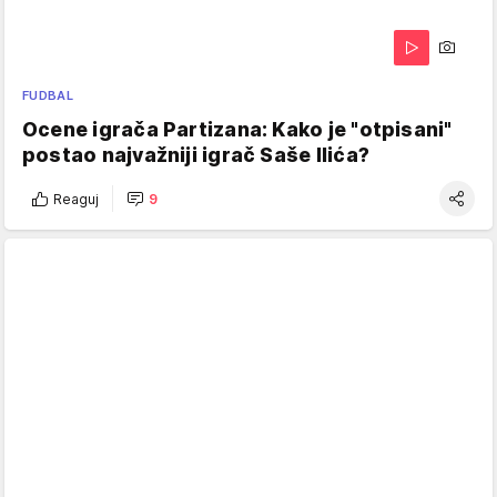
FUDBAL
Ocene igrača Partizana: Kako je "otpisani"
postao najvažniji igrač Saše Ilića?
Reaguj
9