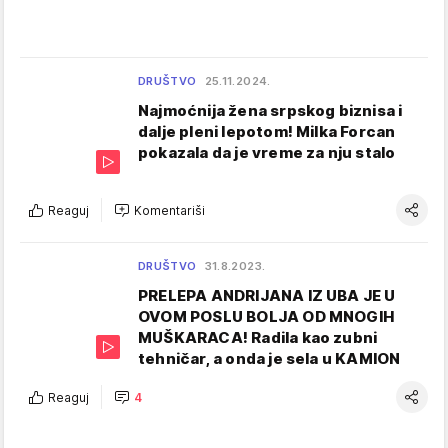
DRUŠTVO
25.11.2024.
Najmoćnija žena srpskog biznisa i
dalje pleni lepotom! Milka Forcan
pokazala da je vreme za nju stalo
Reaguj
Komentariši
DRUŠTVO
31.8.2023.
PRELEPA ANDRIJANA IZ UBA JE U
OVOM POSLU BOLJA OD MNOGIH
MUŠKARACA! Radila kao zubni
tehničar, a onda je sela u KAMION
Reaguj
4