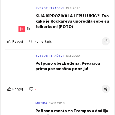
ZVEZDE I TRAČEVI
13.8.2020.
KIJA ISPROZIVALA LEPU LUKIĆ?! Evo
kako je Kockareva uporedila sebe sa
folkerkom! (FOTO)
Reaguj
Komentariši
ZVEZDE I TRAČEVI
13.1.2020.
Potpuno obezbeđena: Pevačica
prima pozamašnu penziju!
Reaguj
2
MUZIKA
14.11.2016.
Počasno mesto za Trampovu dadilju