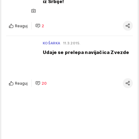
iz Srbije!
Reaguj
2
KOŠARKA
11.3.2015.
Udaje se prelepa navijačica Zvezde
Reaguj
20