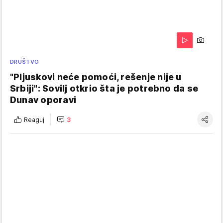
DRUŠTVO
"Pljuskovi neće pomoći, rešenje nije u
Srbiji": Sovilj otkrio šta je potrebno da se
Dunav oporavi
Reaguj
3