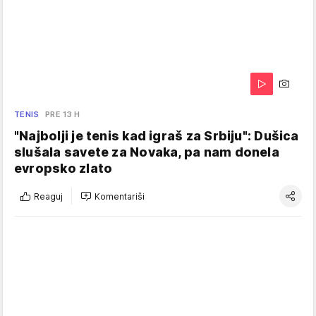
TENIS
PRE 13 H
"Najbolji je tenis kad igraš za Srbiju": Dušica
slušala savete za Novaka, pa nam donela
evropsko zlato
Reaguj
Komentariši