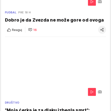
FUDBAL
PRE 18 H
Dobro je da Zvezda ne može gore od ovoga
Reaguj
16
DRUŠTVO
"Moja ćerka je za dlaku izbegla smrt":