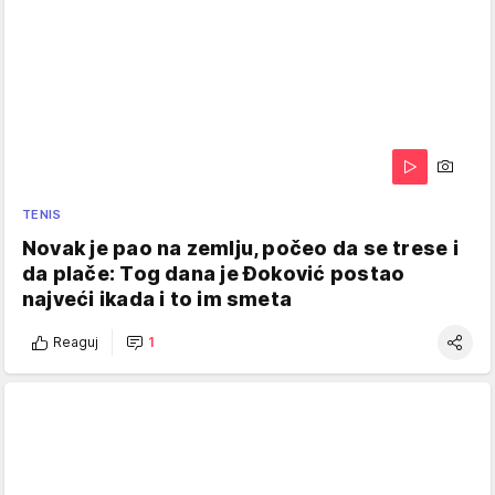
TENIS
Novak je pao na zemlju, počeo da se trese i
da plače: Tog dana je Đoković postao
najveći ikada i to im smeta
Reaguj
1