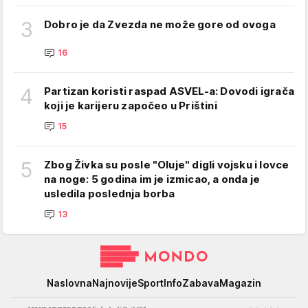
3
Dobro je da Zvezda ne može gore od ovoga
16
4
Partizan koristi raspad ASVEL-a: Dovodi igrača
koji je karijeru započeo u Prištini
15
5
Zbog Živka su posle "Oluje" digli vojsku i lovce
na noge: 5 godina im je izmicao, a onda je
usledila poslednja borba
13
Mondo
Naslovna
Najnovije
Sport
Info
Zabava
Magazin