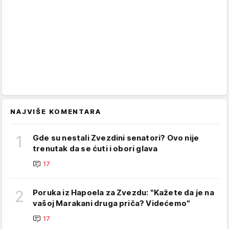
NAJVIŠE KOMENTARA
1
Gde su nestali Zvezdini senatori? Ovo nije
trenutak da se ćuti i obori glava
17
2
Poruka iz Hapoela za Zvezdu: "Kažete da je na
vašoj Marakani druga priča? Videćemo"
17