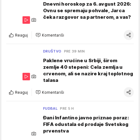
Dnevni horoskop za 6. avgust 2026:
Ovnu se spremaju pohvale, Jarca
čeka razgovor sa partnerom, a vas?
Reaguj
Komentariši
DRUŠTVO
PRE 39 MIN
Paklene vrućine u Srbiji, širom
zemlje 40 stepeni: Cela zemlja u
crvenom, ali se nazire kraj toplotnog
talasa
Reaguj
Komentariši
FUDBAL
PRE 5 H
Đani Infantino javno priznao poraz:
FIFA odustala od prodaje Svetskog
prvenstva