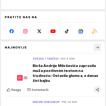
PRATITE NAS NA
NAJNOVIJE
ZVEZDE I TRAČEVI
PRE 9 MIN
Bivša Andrije Miloševića zaprosila
muža pozitivnim testom na
trudnoću: Ostavila glumca, a danas
živi bajku
Reaguj
Komentariši
DNEVNI HOROSKOP
PRE 38 MIN