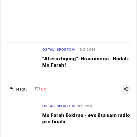
OSTALI SPORTOVI
19.9.2016.
"Afera doping": Nova imena - Nadal i
Mo Farah!
Reaguj
64
OSTALI SPORTOVI
8.9.2016.
Mo Farah šokirao - evo šta sam radio
pre finala