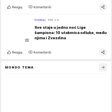
Reaguj
Komentariši
FUDBAL
PRE 5 H
Sve staje u jednu noć Lige
šampiona: 10 utakmica odluke, među
njima i Zvezdina
Reaguj
Komentariši
MONDO TEMA