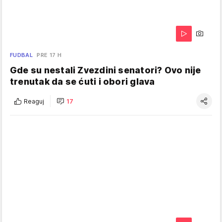
FUDBAL
PRE 17 H
Gde su nestali Zvezdini senatori? Ovo nije
trenutak da se ćuti i obori glava
Reaguj
17