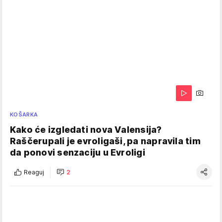
KOŠARKA
Kako će izgledati nova Valensija?
Raščerupali je evroligaši, pa napravila tim
da ponovi senzaciju u Evroligi
Reaguj
2