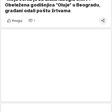
Obeležena godišnjica "Oluje" u Beogradu,
građani odali poštu žrtvama
Reaguj
1