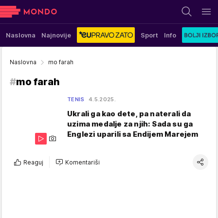
Naslovna
Najnovije
Sport
Info
Naslovna
mo farah
#
mo farah
TENIS
4.5.2025.
Ukrali ga kao dete, pa naterali da
uzima medalje za njih: Sada su ga
Englezi uparili sa Endijem Marejem
Reaguj
Komentariši