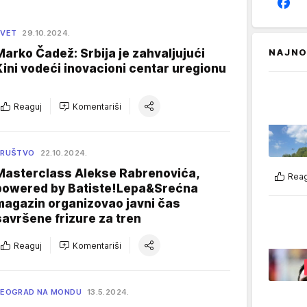
SVET
29.10.2024.
Marko Čadež: Srbija je zahvaljujući
NAJNO
Kini vodeći inovacioni centar uregionu
Reaguj
Komentariši
DRUŠTVO
22.10.2024.
Masterclass Alekse Rabrenovića,
Reag
powered by Batiste!Lepa&Srećna
magazin organizovao javni čas
savršene frizure za tren
Reaguj
Komentariši
EOGRAD NA MONDU
13.5.2024.