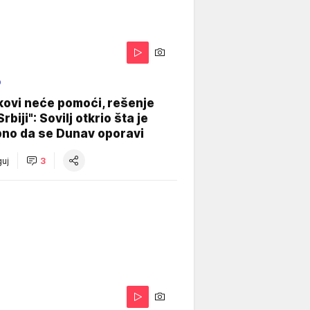
O
kovi neće pomoći, rešenje
Srbiji": Sovilj otkrio šta je
bno da se Dunav oporavi
uj
3