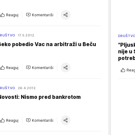
Reaguj
Komentariši
DRUŠTVO
17.5.2012.
DRUŠTV
Beko pobedio Vac na arbitraži u Beču
"Pljus
nije u 
potre
Reaguj
Komentariši
Reag
DRUŠTVO
26.4.2012.
Novosti: Nismo pred bankrotom
Reaguj
Komentariši