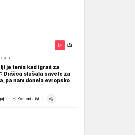
RE 4 H
lji je tenis kad igraš za
": Dušica slušala savete za
a, pa nam donela evropsko
uj
Komentariši