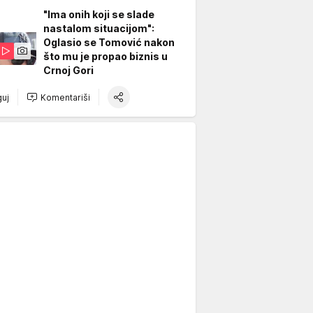
"Ima onih koji se slade
nastalom situacijom":
Oglasio se Tomović nakon
što mu je propao biznis u
Crnoj Gori
uj
Komentariši