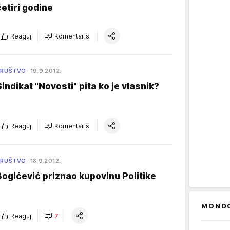
četiri godine
Reaguj
Komentariši
DRUŠTVO
19.9.2012.
Sindikat "Novosti" pita ko je vlasnik?
Reaguj
Komentariši
DRUŠTVO
18.9.2012.
Bogićević priznao kupovinu Politike
MOND
Reaguj
7