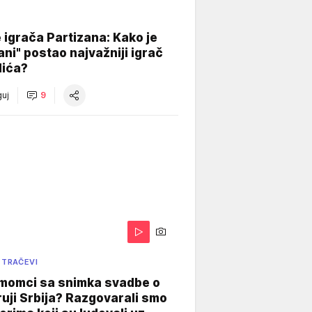
igrača Partizana: Kako je
ani" postao najvažniji igrač
lića?
uj
9
 TRAČEVI
 momci sa snimka svadbe o
uji Srbija? Razgovarali smo