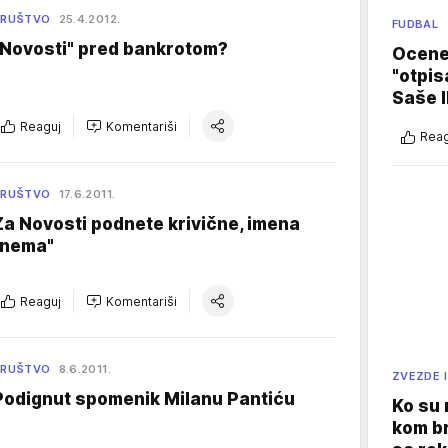
DRUŠTVO
25.4.2012.
FUDBAL
"Novosti" pred bankrotom?
Ocene 
"otpis
Saše I
Reaguj
Komentariši
Reag
DRUŠTVO
17.6.2011.
Za Novosti podnete krivične, imena
"nema"
Reaguj
Komentariši
DRUŠTVO
8.6.2011.
ZVEZDE I
Podignut spomenik Milanu Pantiću
Ko su
kom br