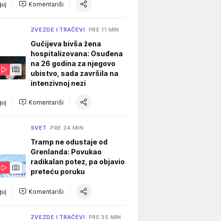
uj
Komentariši
ZVEZDE I TRAČEVI
PRE 11 MIN
Gučijeva bivša žena
hospitalizovana: Osuđena
na 26 godina za njegovo
ubistvo, sada završila na
intenzivnoj nezi
uj
Komentariši
SVET
PRE 24 MIN
Tramp ne odustaje od
Grenlanda: Povukao
radikalan potez, pa objavio
preteću poruku
uj
Komentariši
ZVEZDE I TRAČEVI
PRE 35 MIN