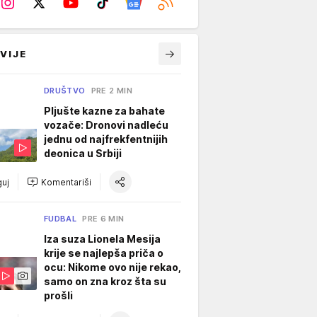
VIJE
DRUŠTVO
PRE 2 MIN
Pljušte kazne za bahate
vozače: Dronovi nadleću
jednu od najfrekfentnijih
deonica u Srbiji
uj
Komentariši
FUDBAL
PRE 6 MIN
Iza suza Lionela Mesija
krije se najlepša priča o
ocu: Nikome ovo nije rekao,
samo on zna kroz šta su
prošli