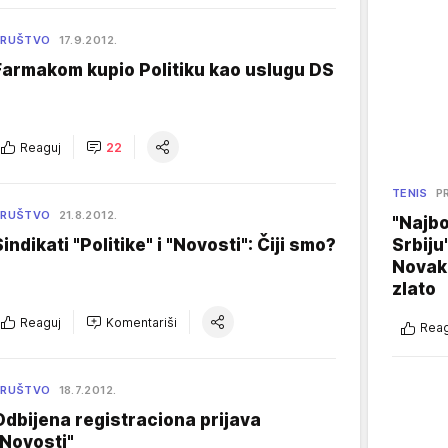
DRUŠTVO
17.9.2012.
Farmakom kupio Politiku kao uslugu DS
Reaguj
22
TENIS
P
DRUŠTVO
21.8.2012.
"Najbo
Srbiju
indikati "Politike" i "Novosti": Čiji smo?
Novak
zlato
Reaguj
Komentariši
Reag
DRUŠTVO
18.7.2012.
Odbijena registraciona prijava
"Novosti"