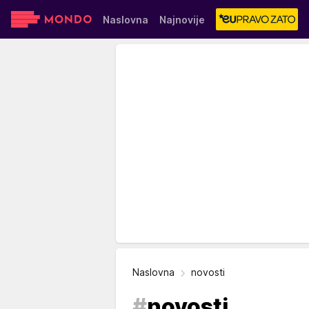
Naslovna
Najnovije
Sensa
Stvar ukusa
Yumama
Naslovna
novosti
#
novosti