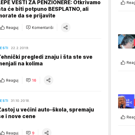
LEPE VESTI ZA PENZIONERE: Otkrivamo
Reag
šta će biti potpuno BESPLATNO, ali
morate da se prijavite
Reaguj
Komentariši
ESTI
22.2.2019.
Tehnički pregledi znaju i šta ste sve
Reag
menjali na kolima
Reaguj
16
ESTI
31.10.2018.
Zastoj u većini auto-škola, spremaju
se i nove cene
Reag
Reaguj
9