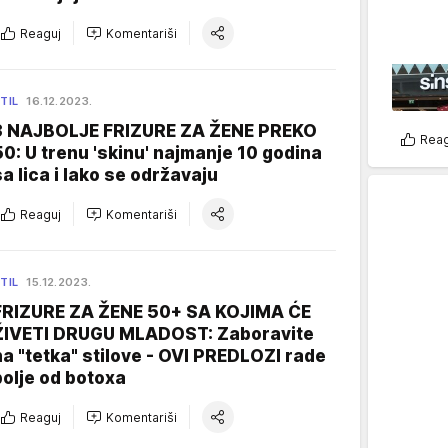
Reaguj
Komentariši
TIL
16.12.2023.
3 NAJBOLJE FRIZURE ZA ŽENE PREKO
Reag
50: U trenu 'skinu' najmanje 10 godina
sa lica i lako se održavaju
Reaguj
Komentariši
TIL
15.12.2023.
FRIZURE ZA ŽENE 50+ SA KOJIMA ĆE
ŽIVETI DRUGU MLADOST: Zaboravite
na "tetka" stilove - OVI PREDLOZI rade
bolje od botoxa
Reaguj
Komentariši