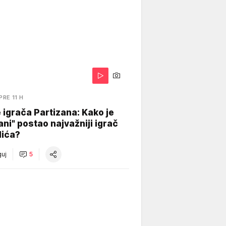
PRE 11 H
igrača Partizana: Kako je
ani" postao najvažniji igrač
lića?
uj
5