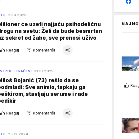
TIL
23.3.2026.
Milioner će uzeti najjaču psihodeličnu
NAJNO
drogu na svetu: Želi da bude besmrtan
uz sekret od žabe, sve prenosi uživo
Reaguj
Komentariši
VEZDE I TRAČEVI
31.10.2025.
Miloš Bojanić (73) rešio da se
Reag
podmladi: Sve snimio, tapkaju ga
peškirom, stavljaju serume i rade
pedikir
Reaguj
Komentariši
TIL
25.12.2024.