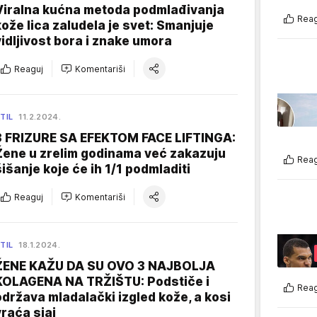
Viralna kućna metoda podmlađivanja
Reag
kože lica zaludela je svet: Smanjuje
vidljivost bora i znake umora
Reaguj
Komentariši
TIL
11.2.2024.
3 FRIZURE SA EFEKTOM FACE LIFTINGA:
Žene u zrelim godinama već zakazuju
Reag
šišanje koje će ih 1/1 podmladiti
Reaguj
Komentariši
TIL
18.1.2024.
ŽENE KAŽU DA SU OVO 3 NAJBOLJA
KOLAGENA NA TRŽIŠTU: Podstiče i
Reag
održava mladalački izgled kože, a kosi
vraća sjaj