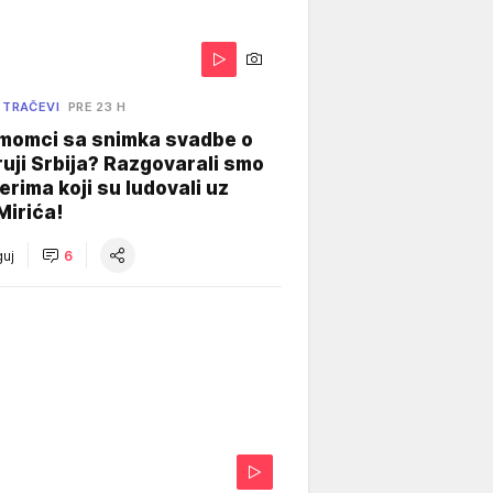
 TRAČEVI
PRE 23 H
 momci sa snimka svadbe o
uji Srbija? Razgovarali smo
erima koji su ludovali uz
Mirića!
uj
6