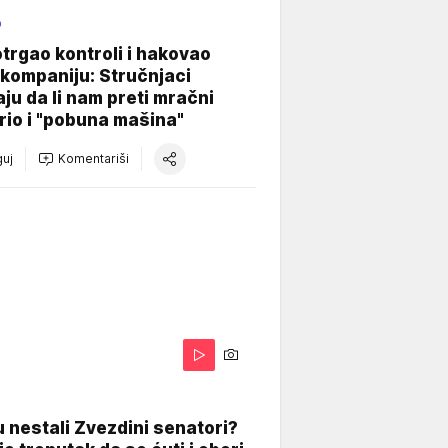
O
otrgao kontroli i hakovao
kompaniju: Stručnjaci
aju da li nam preti mračni
io i "pobuna mašina"
uj
Komentariši
 nestali Zvezdini senatori?