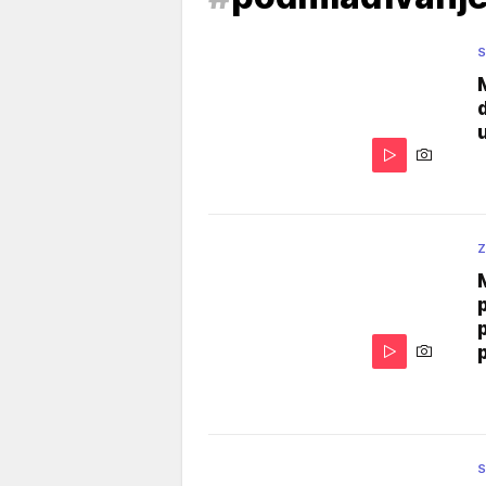
S
Z
S