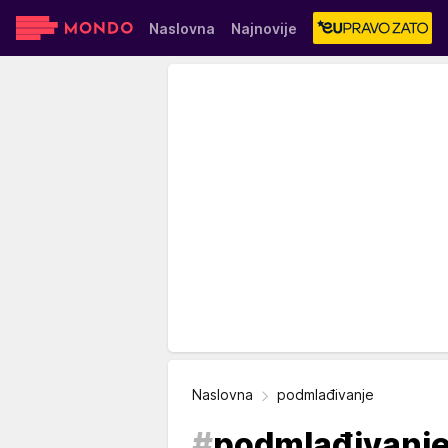
Naslovna
Najnovije
Sensa
Stvar ukusa
Yumama
Naslovna
podmlađivanje
#
podmlađivanj