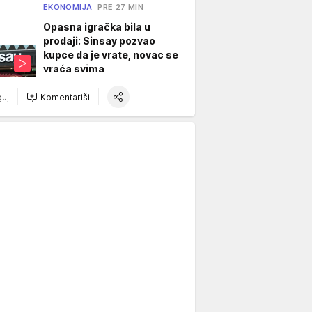
EKONOMIJA
PRE 27 MIN
Opasna igračka bila u
prodaji: Sinsay pozvao
kupce da je vrate, novac se
vraća svima
uj
Komentariši