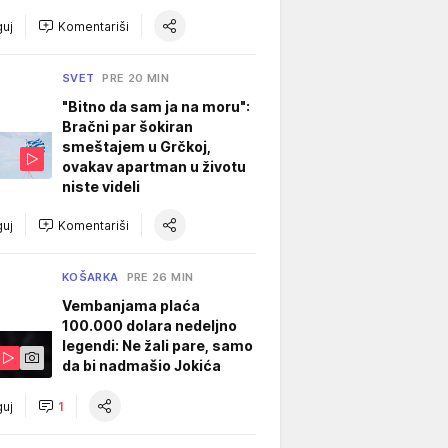
uj
Komentariši
SVET
PRE 20 MIN
"Bitno da sam ja na moru":
Bračni par šokiran
smeštajem u Grčkoj,
ovakav apartman u životu
niste videli
uj
Komentariši
KOŠARKA
PRE 26 MIN
Vembanjama plaća
100.000 dolara nedeljno
legendi: Ne žali pare, samo
da bi nadmašio Jokića
uj
1