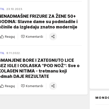
TIL
23.10.2023.
NENADMAŠNE FRIZURE ZA ŽENE 50+
GODINA: Slavne dame su podmladile i
učinile da izgledaju znatno modernije
Reaguj
Komentariši
TIL
9.11.2022.
SMANJENE BORE I ZATEGNUTO LICE
BEZ IGLE I ODLASKA ''POD NOŽ'': Sve o
KOLAGEN NITIMA - tretmanu koji
odmah DAJE REZULTATE
Reaguj
Komentariši
MOND