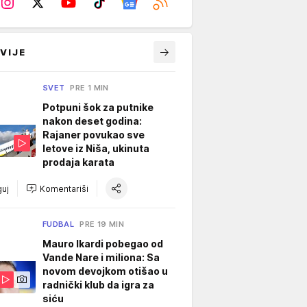
VIJE
SVET
PRE 1 MIN
Potpuni šok za putnike
nakon deset godina:
Rajaner povukao sve
letove iz Niša, ukinuta
prodaja karata
uj
Komentariši
FUDBAL
PRE 19 MIN
Mauro Ikardi pobegao od
Vande Nare i miliona: Sa
novom devojkom otišao u
radnički klub da igra za
siću