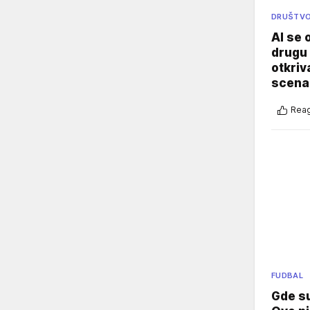
DRUŠTV
AI se 
drugu 
otkriv
scenar
Reag
FUDBAL
Gde su