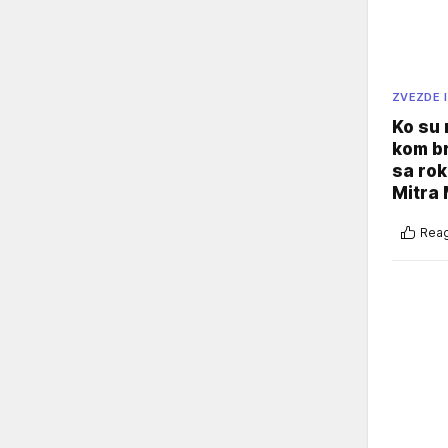
ZVEZDE I
Ko su
kom br
sa rok
Mitra 
Reag