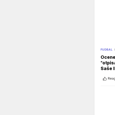
FUDBAL
Ocene 
"otpis
Saše I
Reag