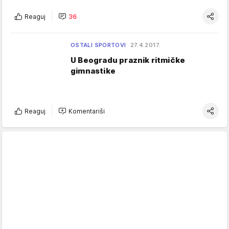
Reaguj
36
OSTALI SPORTOVI
27.4.2017.
U Beogradu praznik ritmičke
gimnastike
Reaguj
Komentariši