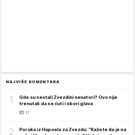
NAJVIŠE KOMENTARA
1
Gde su nestali Zvezdini senatori? Ovo nije
trenutak da se ćuti i obori glava
17
2
Poruka iz Hapoela za Zvezdu: "Kažete da je na