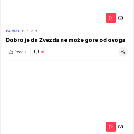
FUDBAL
PRE 13 H
Dobro je da Zvezda ne može gore od ovoga
Reaguj
16