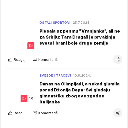
OSTALI SPORTOVI
25.7.2025.
Plesala uz pesmu "Vranjanka", ali ne
za Srbiju: Tara Dragaš je prvakinja
sveta i brani boje druge zemlje
Reaguj
Komentariši
ZVEZDE I TRAČEVI
10.8.2024.
Danas na Olimpijadi, a nekad glumila
pored Džonija Depa: Svi gledaju
gimnastiku zbog ove zgodne
Italijanke
Reaguj
Komentariši