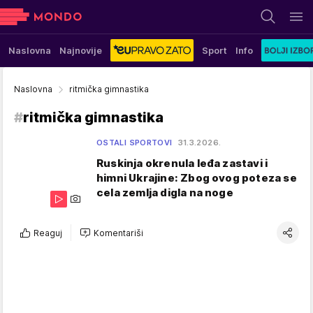
Naslovna
Najnovije
Sport
Info
Naslovna
ritmička gimnastika
#
ritmička gimnastika
OSTALI SPORTOVI
31.3.2026.
Ruskinja okrenula leđa zastavi i
himni Ukrajine: Zbog ovog poteza se
cela zemlja digla na noge
Reaguj
Komentariši