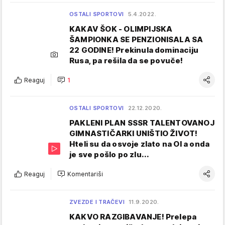
OSTALI SPORTOVI
5.4.2022.
KAKAV ŠOK - OLIMPIJSKA
ŠAMPIONKA SE PENZIONISALA SA
22 GODINE! Prekinula dominaciju
Rusa, pa rešila da se povuče!
Reaguj
1
OSTALI SPORTOVI
22.12.2020.
PAKLENI PLAN SSSR TALENTOVANOJ
GIMNASTIČARKI UNIŠTIO ŽIVOT!
Hteli su da osvoje zlato na OI a onda
je sve pošlo po zlu...
Reaguj
Komentariši
ZVEZDE I TRAČEVI
11.9.2020.
KAKVO RAZGIBAVANJE! Prelepa