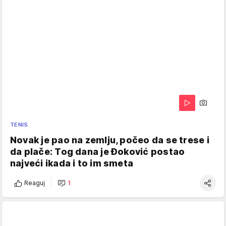
TENIS
Novak je pao na zemlju, počeo da se trese i
da plače: Tog dana je Đoković postao
najveći ikada i to im smeta
Reaguj
1