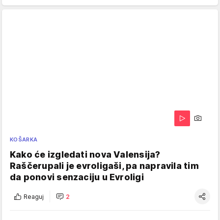
KOŠARKA
Kako će izgledati nova Valensija?
Raščerupali je evroligaši, pa napravila tim
da ponovi senzaciju u Evroligi
Reaguj
2