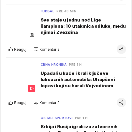
FUDBAL
PRE 43 MIN
Sve staje u jednu noć Lige
šampiona: 10 utakmica odluke, među
njima i Zvezdina
Reaguj
Komentariši
CRNA HRONIKA
PRE 1 H
Upadali u kuće i krali ključeve
luksuznih automobila: Uhapšeni
lopovi koji su harali Vojvodinom
Reaguj
Komentariši
OSTALI SPORTOVI
PRE 1 H
Srbija i Rusija igrali iza zatvorenih