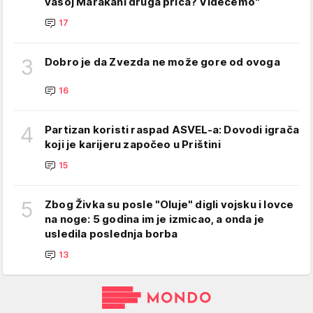
vašoj Marakani druga priča? Videćemo"
17
3
Dobro je da Zvezda ne može gore od ovoga
16
4
Partizan koristi raspad ASVEL-a: Dovodi igrača
koji je karijeru započeo u Prištini
15
5
Zbog Živka su posle "Oluje" digli vojsku i lovce
na noge: 5 godina im je izmicao, a onda je
usledila poslednja borba
13