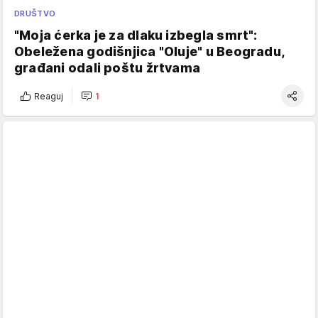
DRUŠTVO
"Moja ćerka je za dlaku izbegla smrt":
Obeležena godišnjica "Oluje" u Beogradu,
građani odali poštu žrtvama
Reaguj
1