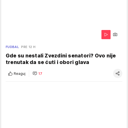
FUDBAL
PRE 12 H
Gde su nestali Zvezdini senatori? Ovo nije
trenutak da se ćuti i obori glava
Reaguj
17