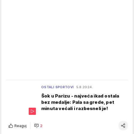
OSTALI SPORTOVI
5.8.2024.
Šok u Parizu - najveća ikad ostala
bez medalje: Pala sa grede, pet
minuta većali i razbesneli je!
Reaguj
2