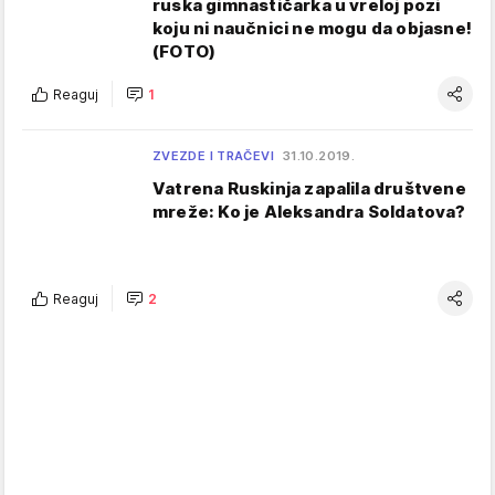
ruska gimnastičarka u vreloj pozi
koju ni naučnici ne mogu da objasne!
(FOTO)
Reaguj
1
ZVEZDE I TRAČEVI
31.10.2019.
Vatrena Ruskinja zapalila društvene
mreže: Ko je Aleksandra Soldatova?
Reaguj
2