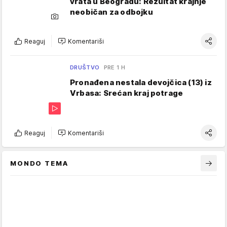
vrata u Beogradu: Rezultat krajnje
neobičan za odbojku
Reaguj
Komentariši
DRUŠTVO
PRE 1 H
Pronađena nestala devojčica (13) iz
Vrbasa: Srećan kraj potrage
Reaguj
Komentariši
MONDO TEMA