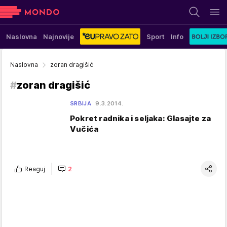
Naslovna
Najnovije
Sport
Info
Naslovna
zoran dragišić
#
zoran dragišić
SRBIJA
9.3.2014.
Pokret radnika i seljaka: Glasajte za
Vučića
Reaguj
2