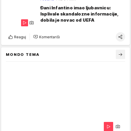
Đani Infantino imao ljubavnicu:
Isplivale skandalozne informacije,
dobila je novac od UEFA
Reaguj
Komentariši
MONDO TEMA