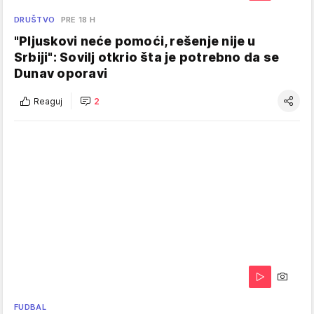
DRUŠTVO
PRE 18 H
"Pljuskovi neće pomoći, rešenje nije u
Srbiji": Sovilj otkrio šta je potrebno da se
Dunav oporavi
Reaguj
2
FUDBAL