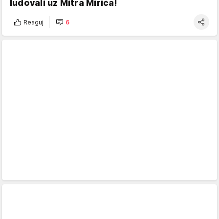
ludovali uz Mitra Mirića!
Reaguj
6