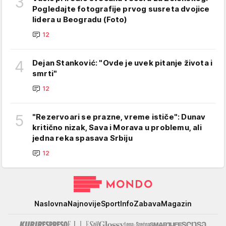
3
Pogledajte fotografije prvog susreta dvojice
lidera u Beogradu (Foto)
12
4
Dejan Stanković: "Ovde je uvek pitanje života i
smrti"
12
5
"Rezervoari se prazne, vreme ističe": Dunav
kritično nizak, Sava i Morava u problemu, ali
jedna reka spasava Srbiju
12
Mondo
Naslovna
Najnovije
Sport
Info
Zabava
Magazin