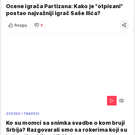
Ocene igrača Partizana: Kako je "otpisani"
postao najvažniji igrač Saše Ilića?
Reaguj
9
ZVEZDE I TRAČEVI
Ko su momci sa snimka svadbe o kom bruji
Srbija? Razgovarali smo sa rokerima koji su