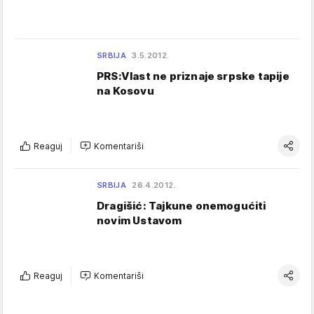
SRBIJA
3.5.2012.
PRS:Vlast ne priznaje srpske tapije
na Kosovu
Reaguj
Komentariši
SRBIJA
26.4.2012.
Dragišić: Tajkune onemogućiti
novim Ustavom
Reaguj
Komentariši