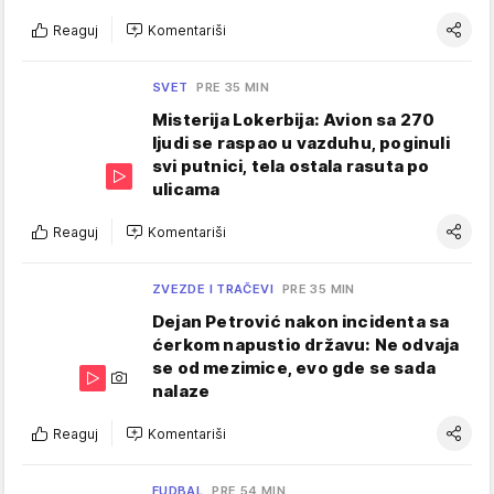
Reaguj
Komentariši
SVET
PRE 35 MIN
Misterija Lokerbija: Avion sa 270
ljudi se raspao u vazduhu, poginuli
svi putnici, tela ostala rasuta po
ulicama
Reaguj
Komentariši
ZVEZDE I TRAČEVI
PRE 35 MIN
Dejan Petrović nakon incidenta sa
ćerkom napustio državu: Ne odvaja
se od mezimice, evo gde se sada
nalaze
Reaguj
Komentariši
FUDBAL
PRE 54 MIN