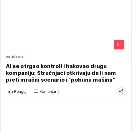
DRUŠTVO
AI se otrgao kontroli i hakovao drugu
kompaniju: Stručnjaci otkrivaju da li nam
preti mračni scenario i "pobuna mašina"
Reaguj
Komentariši