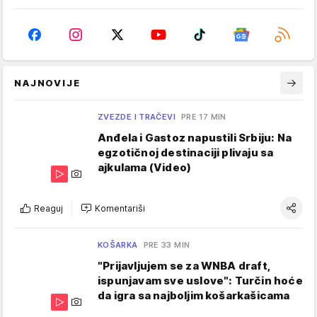
NAJNOVIJE
ZVEZDE I TRAČEVI
PRE 17 MIN
Anđela i Gastoz napustili Srbiju: Na
egzotičnoj destinaciji plivaju sa
ajkulama (Video)
Reaguj
Komentariši
KOŠARKA
PRE 33 MIN
"Prijavljujem se za WNBA draft,
ispunjavam sve uslove": Turčin hoće
da igra sa najboljim košarkašicama