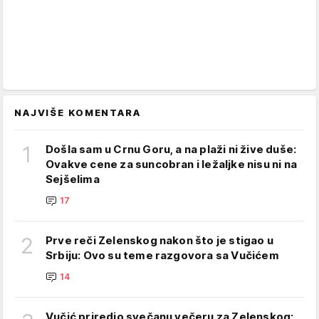
NAJVIŠE KOMENTARA
1
Došla sam u Crnu Goru, a na plaži ni žive duše:
Ovakve cene za suncobran i ležaljke nisu ni na
Sejšelima
17
2
Prve reči Zelenskog nakon što je stigao u
Srbiju: Ovo su teme razgovora sa Vučićem
14
Vučić priredio svečanu večeru za Zelenskog: