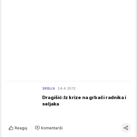
SRBIJA
24.4.2012.
Dragišić:Iz krize na grbači radnika i
seljaka
Reaguj
Komentariši