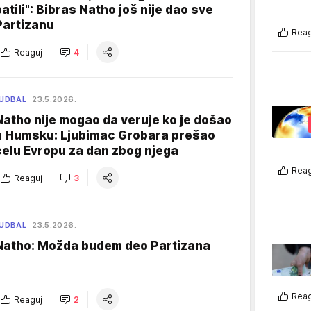
patili": Bibras Natho još nije dao sve
Partizanu
Reag
Reaguj
4
UDBAL
23.5.2026.
Natho nije mogao da veruje ko je došao
u Humsku: Ljubimac Grobara prešao
celu Evropu za dan zbog njega
Reag
Reaguj
3
UDBAL
23.5.2026.
Natho: Možda budem deo Partizana
Reag
Reaguj
2