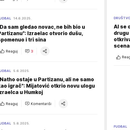
DRUŠTV
UDBAL
14.6.2025.
AI se 
"Da sam gledao novac, ne bih bio u
drugu 
Partizanu": Izraelac otvorio dušu,
otkriv
spomenuo i tri sina
scenar
Reaguj
3
Reag
UDBAL
5.6.2025.
"Natho ostaje u Partizanu, ali ne samo
kao igrač": Mijatović otkrio novu ulogu
Izraelca u Humkoj
Reaguj
Komentariši
UDBAL
5.6.2025.
FUDBAL