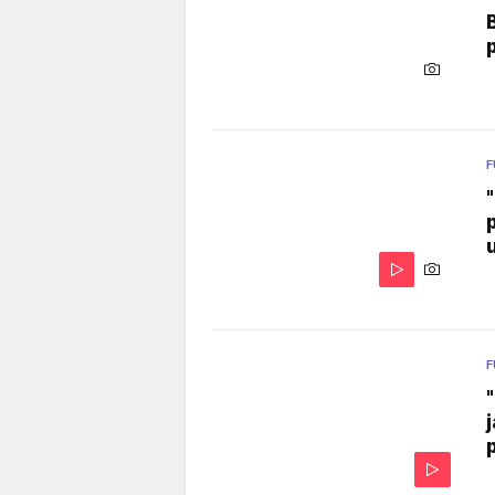
F
u
F