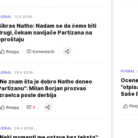
UDBAL
12.5.2026.
Bibras Natho: Nadam se da ćemo biti
drugi, čekam navijače Partizana na
oproštaju
Reaguj
Komentariši
FUDBAL
UDBAL
28.4.2026.
Ocene 
"Ne znam šta je dobro Natho doneo
"otpis
Partizanu": Milan Borjan prozvao
Saše I
Izraelca posle derbija
Reag
Reaguj
9
UDBAL
26.4.2026.
"Neki momenti me ostave bez teksta":