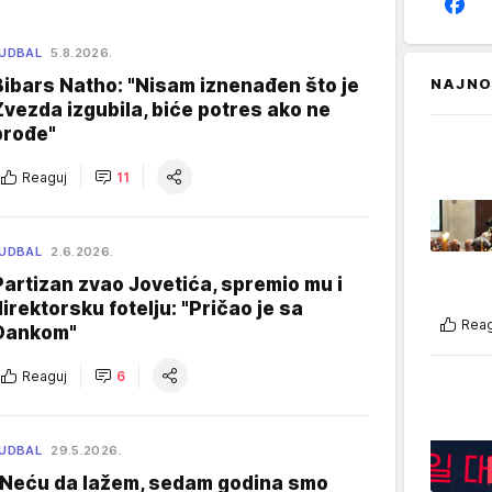
UDBAL
5.8.2026.
Bibars Natho: "Nisam iznenađen što je
NAJNO
Zvezda izgubila, biće potres ako ne
prođe"
Reaguj
11
UDBAL
2.6.2026.
Partizan zvao Jovetića, spremio mu i
direktorsku fotelju: "Pričao je sa
Reag
Dankom"
Reaguj
6
UDBAL
29.5.2026.
"Neću da lažem, sedam godina smo