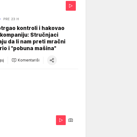
O
PRE 23 H
otrgao kontroli i hakovao
kompaniju: Stručnjaci
aju da li nam preti mračni
io i "pobuna mašina"
uj
Komentariši