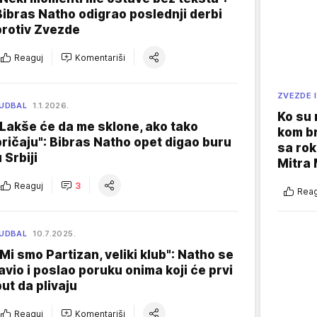
Bibras Natho odigrao poslednji derbi
protiv Zvezde
Reaguj
Komentariši
ZVEZDE I
UDBAL
1.1.2026.
Ko su
"Lakše će da me sklone, ako tako
kom br
pričaju": Bibras Natho opet digao buru
sa rok
 Srbiji
Mitra 
Reaguj
3
Reag
UDBAL
10.7.2025.
"Mi smo Partizan, veliki klub": Natho se
javio i poslao poruku onima koji će prvi
put da plivaju
Reaguj
Komentariši