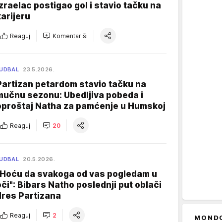
Izraelac postigao gol i stavio tačku na
karijeru
Reaguj
Komentariši
UDBAL
23.5.2026.
Partizan petardom stavio tačku na
mučnu sezonu: Ubedljiva pobeda i
oproštaj Natha za pamćenje u Humskoj
Reaguj
20
UDBAL
20.5.2026.
"Hoću da svakoga od vas pogledam u
oči": Bibars Natho poslednji put oblači
dres Partizana
Reaguj
2
MOND