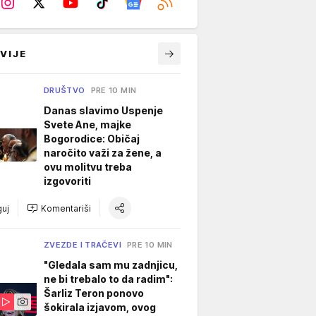
VIJE
DRUŠTVO
PRE 10 MIN
Danas slavimo Uspenje
Svete Ane, majke
Bogorodice: Običaj
naročito važi za žene, a
ovu molitvu treba
izgovoriti
uj
Komentariši
ZVEZDE I TRAČEVI
PRE 10 MIN
"Gledala sam mu zadnjicu,
ne bi trebalo to da radim":
Šarliz Teron ponovo
šokirala izjavom, ovog