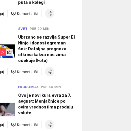
puta o kolegi
uj
Komentariši
SVET
PRE 29 MIN
Ubrzano se razvija Super El
Ninjo i donosi ogroman
šok: Detaljna prognoza
otkriva kakva nas zima
očekuje (Foto)
uj
Komentariši
EKONOMIJA
PRE 40 MIN
Ovo je novi kurs evra za 7.
avgust: Menjačnice po
ovim vrednostima prodaju
valute
uj
Komentariši