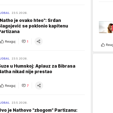
UDBAL
23.5.2026.
"Natho je ovako hteo": Srđan
Blagojević se poklonio kapitenu
Partizana
Reaguj
1
Reag
UDBAL
23.5.2026.
Suze u Humskoj: Aplauz za Bibrasa
Natha nikad nije prestao
Reaguj
7
UDBAL
23.5.2026.
Ovo je Nathovo "zbogom" Partizanu: