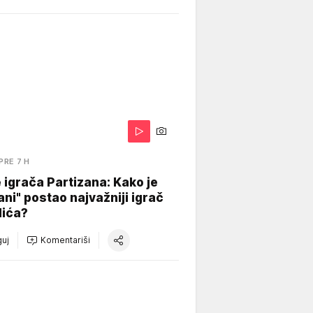
PRE 7 H
igrača Partizana: Kako je
ani" postao najvažniji igrač
lića?
uj
Komentariši