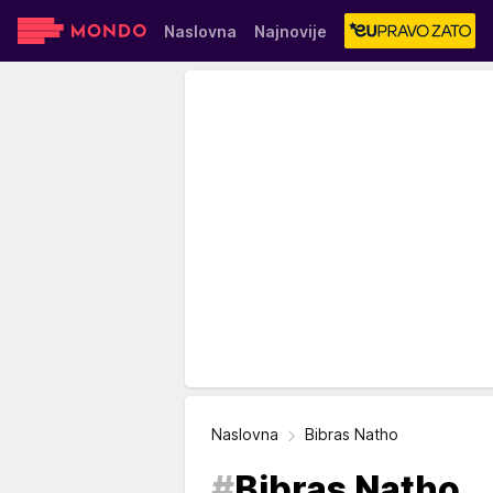
Naslovna
Najnovije
Sensa
Stvar ukusa
Yumama
Naslovna
Bibras Natho
#
Bibras Natho