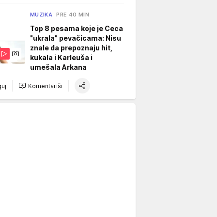
MUZIKA
PRE 40 MIN
Top 8 pesama koje je Ceca
"ukrala" pevačicama: Nisu
znale da prepoznaju hit,
kukala i Karleuša i
umešala Arkana
uj
Komentariši