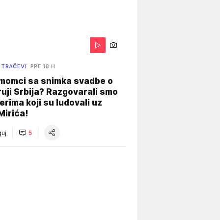
 TRAČEVI
PRE 18 H
 momci sa snimka svadbe o
uji Srbija? Razgovarali smo
erima koji su ludovali uz
Mirića!
uj
5