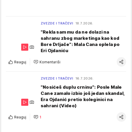
ZVEZDE I TRAČEVI
18.7.2026.
"Rekla sam mu da ne dolazi na
sahranu zbog marketinga kao kod
Bore Drljače": Mala Cana oplela po
Eri Ojdaniću
Reaguj
Komentariši
ZVEZDE I TRAČEVI
16.7.2026.
"Nosićeš duplu crninu": Posle Male
Cane zamalo izbio još jedan skandal,
Era Ojdanić pretio koleginici na
sahrani (Video)
Reaguj
1