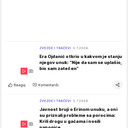
ZVEZDE I TRAČEVI
5.7.2026.
Era Ojdanić otkrio u kakvom je stanju
njegov unuk: "Nije da sam se uplašio,
bio sam zatečen"
Reaguj
Komentariši
ZVEZDE I TRAČEVI
5.7.2026.
Javnost bruji o Erinom unuku, a oni
su priznali probleme sa porocima:
Krili drogu u gaćama i nosili
nanogice