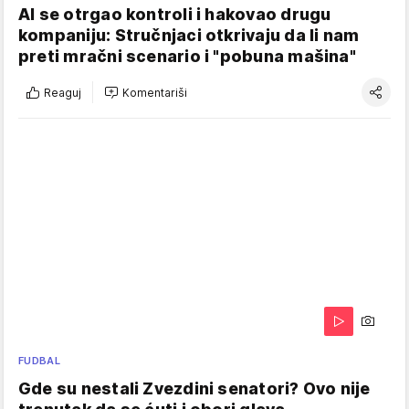
AI se otrgao kontroli i hakovao drugu
kompaniju: Stručnjaci otkrivaju da li nam
preti mračni scenario i "pobuna mašina"
Reaguj
Komentariši
FUDBAL
Gde su nestali Zvezdini senatori? Ovo nije