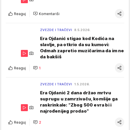
Reaguj
Komentariši
ZVEZDE I TRAČEVI
8.5.2026.
Era Ojdanić stigao kod Kodića na
slavlje, pa otkrio da su kumovi:
Odmah zapretio muzičarima da im ne
da bakšiš
Reaguj
1
ZVEZDE I TRAČEVI
1.5.2026.
Era Ojdanić 2 dana držao mrtvu
suprugu u zamrzivaču, komšije ga
raskrinkale: "Zbog 500 evra bi i
najrođenijeg prodao"
Reaguj
2