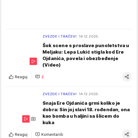
ZVEZDE I TRAČEVI
14.12.2025.
Šok scene s proslave punoletstva u
Meljaku: Lepa Lukić stigla kod Ere
Ojdanića, povela i obezbeđenje
(Video)
Reaguj
2
ZVEZDE I TRAČEVI
14.12.2025.
Snaja Ere Ojdanića grmi koliko je
dobra: Sin joj slavi 18. rođendan, ona
kao bomba u haljini sa šlicem do
kuka
Reaguj
Komentariši