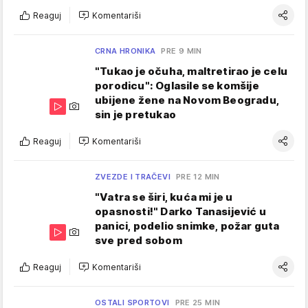
Reaguj
Komentariši
CRNA HRONIKA
PRE 9 MIN
"Tukao je očuha, maltretirao je celu
porodicu": Oglasile se komšije
ubijene žene na Novom Beogradu,
sin je pretukao
Reaguj
Komentariši
ZVEZDE I TRAČEVI
PRE 12 MIN
"Vatra se širi, kuća mi je u
opasnosti!" Darko Tanasijević u
panici, podelio snimke, požar guta
sve pred sobom
Reaguj
Komentariši
OSTALI SPORTOVI
PRE 25 MIN