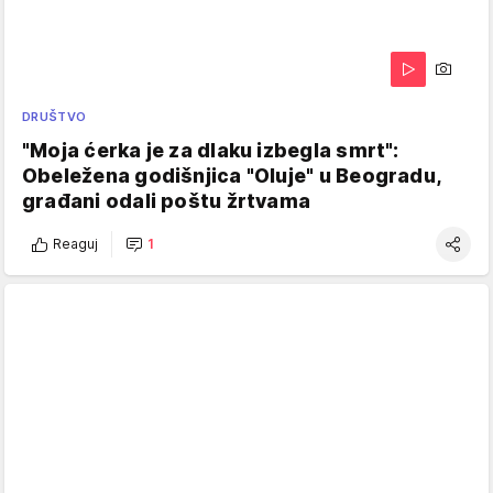
DRUŠTVO
"Moja ćerka je za dlaku izbegla smrt":
Obeležena godišnjica "Oluje" u Beogradu,
građani odali poštu žrtvama
Reaguj
1