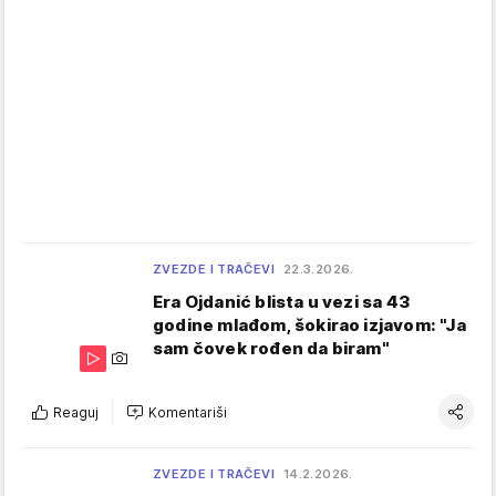
ZVEZDE I TRAČEVI
22.3.2026.
Era Ojdanić blista u vezi sa 43
godine mlađom, šokirao izjavom: "Ja
sam čovek rođen da biram"
Reaguj
Komentariši
ZVEZDE I TRAČEVI
14.2.2026.