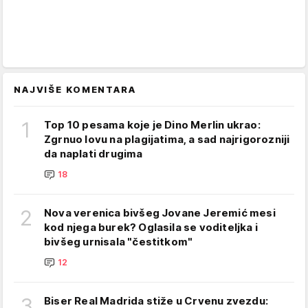
NAJVIŠE KOMENTARA
1
Top 10 pesama koje je Dino Merlin ukrao:
Zgrnuo lovu na plagijatima, a sad najrigorozniji
da naplati drugima
18
2
Nova verenica bivšeg Jovane Jeremić mesi
kod njega burek? Oglasila se voditeljka i
bivšeg urnisala "čestitkom"
12
3
Biser Real Madrida stiže u Crvenu zvezdu: