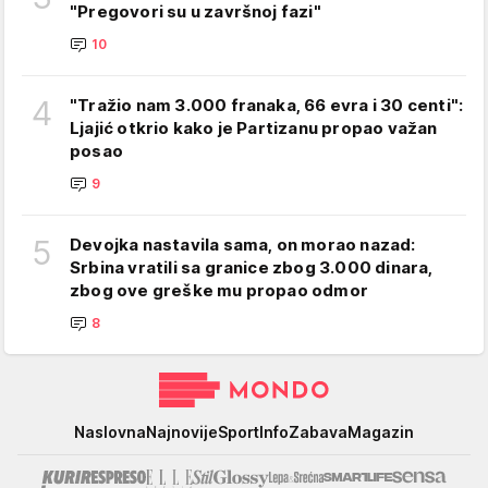
"Pregovori su u završnoj fazi"
10
4
"Tražio nam 3.000 franaka, 66 evra i 30 centi":
Ljajić otkrio kako je Partizanu propao važan
posao
9
5
Devojka nastavila sama, on morao nazad:
Srbina vratili sa granice zbog 3.000 dinara,
zbog ove greške mu propao odmor
8
Mondo
Naslovna
Najnovije
Sport
Info
Zabava
Magazin