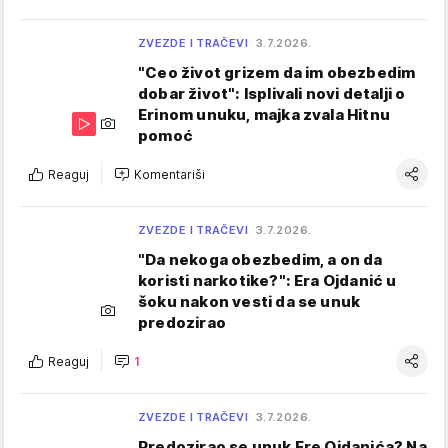
ZVEZDE I TRAČEVI
3.7.2026.
"Ceo život grizem da im obezbedim
dobar život": Isplivali novi detalji o
Erinom unuku, majka zvala Hitnu
pomoć
Reaguj
Komentariši
ZVEZDE I TRAČEVI
3.7.2026.
"Da nekoga obezbedim, a on da
koristi narkotike?": Era Ojdanić u
šoku nakon vesti da se unuk
predozirao
Reaguj
1
ZVEZDE I TRAČEVI
3.7.2026.
Predozirao se unuk Ere Ojdanića? Na