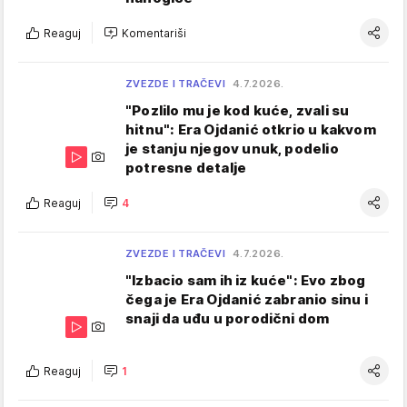
Reaguj
Komentariši
ZVEZDE I TRAČEVI
4.7.2026.
"Pozlilo mu je kod kuće, zvali su
hitnu": Era Ojdanić otkrio u kakvom
je stanju njegov unuk, podelio
potresne detalje
Reaguj
4
ZVEZDE I TRAČEVI
4.7.2026.
"Izbacio sam ih iz kuće": Evo zbog
čega je Era Ojdanić zabranio sinu i
snaji da uđu u porodični dom
Reaguj
1