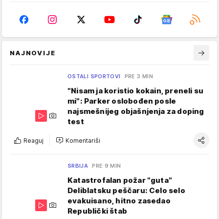
NAJNOVIJE
OSTALI SPORTOVI
PRE 3 MIN
"Nisam ja koristio kokain, preneli su
mi": Parker oslobođen posle
najsmešnijeg objašnjenja za doping
test
Reaguj
Komentariši
SRBIJA
PRE 9 MIN
Katastrofalan požar "guta"
Deliblatsku peščaru: Celo selo
evakuisano, hitno zasedao
Republički štab