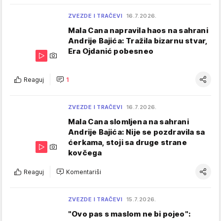
ZVEZDE I TRAČEVI
16.7.2026.
Mala Cana napravila haos na sahrani
Andrije Bajića: Tražila bizarnu stvar,
Era Ojdanić pobesneo
Reaguj
1
ZVEZDE I TRAČEVI
16.7.2026.
Mala Cana slomljena na sahrani
Andrije Bajića: Nije se pozdravila sa
ćerkama, stoji sa druge strane
kovčega
Reaguj
Komentariši
ZVEZDE I TRAČEVI
15.7.2026.
"Ovo pas s maslom ne bi pojeo":