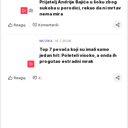
Prijatelj Andrije Bajića u šoku zbog
sukoba u porodici, rekao da ni mrtav
nema mira
Reaguj
Komentariši
MUZIKA
15.7.2026.
Top 7 pevača koji su imali samo
jedan hit: Poleteli visoko, a onda ih
progutao estradni mrak
Reaguj
4