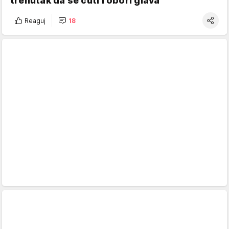
trenutak da se ćuti i obori glava
Reaguj
18