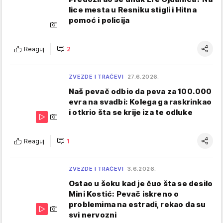
lice mesta u Resniku stigli i Hitna
pomoć i policija
Reaguj
2
ZVEZDE I TRAČEVI
27.6.2026.
Naš pevač odbio da peva za 100.000
evra na svadbi: Kolega ga raskrinkao
i otkrio šta se krije iza te odluke
Reaguj
1
ZVEZDE I TRAČEVI
3.6.2026.
Ostao u šoku kad je čuo šta se desilo
Mini Kostić: Pevač iskreno o
problemima na estradi, rekao da su
svi nervozni