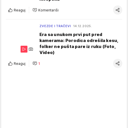
Reaguj
Komentariši
ZVEZDE I TRAČEVI
14.12.2025.
Era sa unukom prvi put pred
kamerama: Porodica odrešila kesu,
folker ne pušta pare iz ruku (Foto,
Video)
Reaguj
1