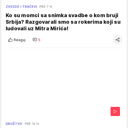
ZVEZDE I TRAČEVI
PRE 7 H
Ko su momci sa snimka svadbe o kom bruji
Srbija? Razgovarali smo sa rokerima koji su
ludovali uz Mitra Mirića!
Reaguj
5
DRUŠTVO
PRE 12 H