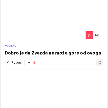
FUDBAL
Dobro je da Zvezda ne može gore od ovoga
Reaguj
16