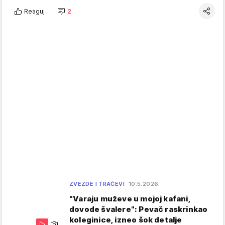
Reaguj
2
ZVEZDE I TRAČEVI
10.5.2026.
"Varaju muževe u mojoj kafani,
dovode švalere": Pevač raskrinkao
koleginice, izneo šok detalje