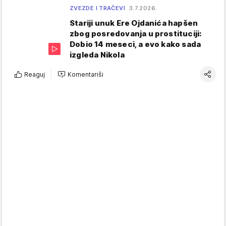
ZVEZDE I TRAČEVI
3.7.2026.
Stariji unuk Ere Ojdanića hapšen
zbog posredovanja u prostituciji:
Dobio 14 meseci, a evo kako sada
izgleda Nikola
Reaguj
Komentariši