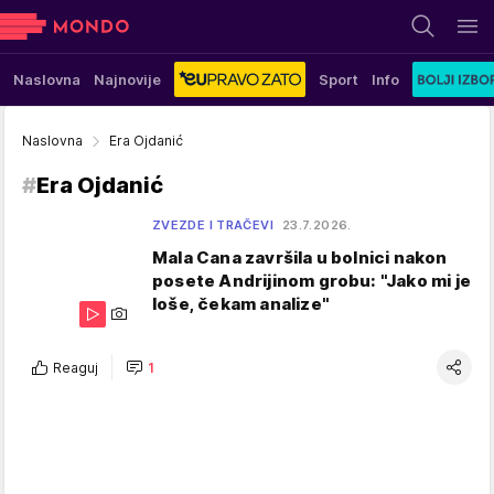
Naslovna
Najnovije
Sport
Info
Naslovna
Era Ojdanić
#
Era Ojdanić
ZVEZDE I TRAČEVI
23.7.2026.
Mala Cana završila u bolnici nakon
posete Andrijinom grobu: "Jako mi je
loše, čekam analize"
Reaguj
1