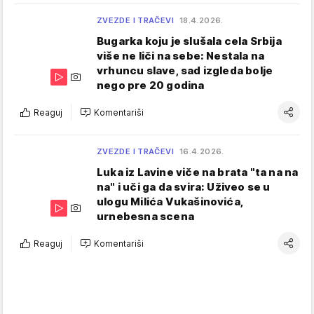
ZVEZDE I TRAČEVI
18.4.2026.
Bugarka koju je slušala cela Srbija
više ne liči na sebe: Nestala na
vrhuncu slave, sad izgleda bolje
nego pre 20 godina
Reaguj
Komentariši
ZVEZDE I TRAČEVI
16.4.2026.
Luka iz Lavine viče na brata "ta na na
na" i uči ga da svira: Uživeo se u
ulogu Milića Vukašinovića,
urnebesna scena
Reaguj
Komentariši