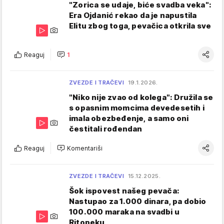
"Zorica se udaje, biće svadba veka":
Era Ojdanić rekao da je napustila
Elitu zbog toga, pevačica otkrila sve
Reaguj
1
ZVEZDE I TRAČEVI
19.1.2026.
"Niko nije zvao od kolega": Družila se
s opasnim momcima devedesetih i
imala obezbeđenje, a samo oni
čestitali rođendan
Reaguj
Komentariši
ZVEZDE I TRAČEVI
15.12.2025.
Šok ispovest našeg pevača:
Nastupao za 1.000 dinara, pa dobio
100.000 maraka na svadbi u
Ritopeku