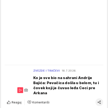
ZVEZDE I TRAČEVI
16.7.2026.
Ko je sve bio na sahrani Andrije
Bajića: Pevačica došla u belom, tu i
čovek koji je čuvao leđa Ceci pre
Arkana
Reaguj
Komentariši