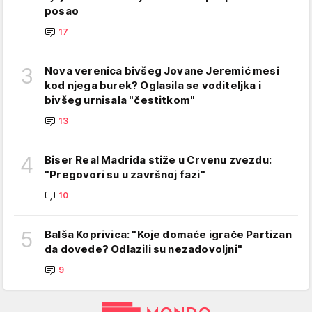
posao
17
3
Nova verenica bivšeg Jovane Jeremić mesi
kod njega burek? Oglasila se voditeljka i
bivšeg urnisala "čestitkom"
13
4
Biser Real Madrida stiže u Crvenu zvezdu:
"Pregovori su u završnoj fazi"
10
5
Balša Koprivica: "Koje domaće igrače Partizan
da dovede? Odlazili su nezadovoljni"
9