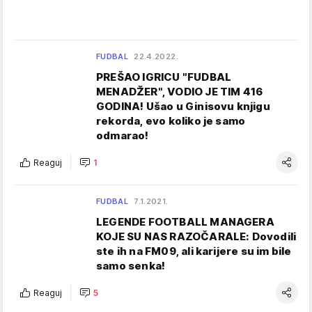
FUDBAL
22.4.2022.
PREŠAO IGRICU "FUDBAL
MENADŽER", VODIO JE TIM 416
GODINA! Ušao u Ginisovu knjigu
rekorda, evo koliko je samo
odmarao!
Reaguj
1
FUDBAL
7.1.2021.
LEGENDE FOOTBALL MANAGERA
KOJE SU NAS RAZOČARALE: Dovodili
ste ih na FM09, ali karijere su im bile
samo senka!
Reaguj
5