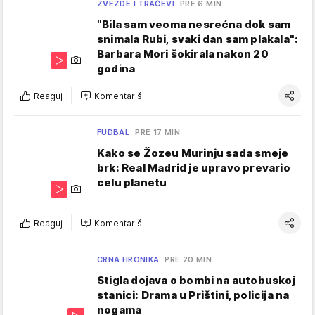
ZVEZDE I TRAČEVI
PRE 6 MIN
"Bila sam veoma nesrećna dok sam
snimala Rubi, svaki dan sam plakala":
Barbara Mori šokirala nakon 20
godina
Reaguj
Komentariši
FUDBAL
PRE 17 MIN
Kako se Žozeu Murinju sada smeje
brk: Real Madrid je upravo prevario
celu planetu
Reaguj
Komentariši
CRNA HRONIKA
PRE 20 MIN
Stigla dojava o bombi na autobuskoj
stanici: Drama u Prištini, policija na
nogama