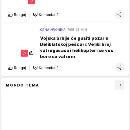
Reaguj
Komentariši
CRNA HRONIKA
PRE 25 MIN
Vojska Srbije će gasiti požar u
Deliblatskoj peščari: Veliki broj
vatrogasaca i helikopteri se već
bore sa vatrom
Reaguj
Komentariši
MONDO TEMA