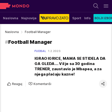
Naslovna
Najnovije
Sport
Info
Naslovna
Football Manager
#
Football Manager
FUDBAL
1.2.2023.
IGRAO IGRICE, MAMA SE STIDELA DA
GA GLEDA... Vil je sa 30 godina
TRENER, zaustavio je Mbapea, a za
njega plaćaju kazne!
Reaguj
Komentariši