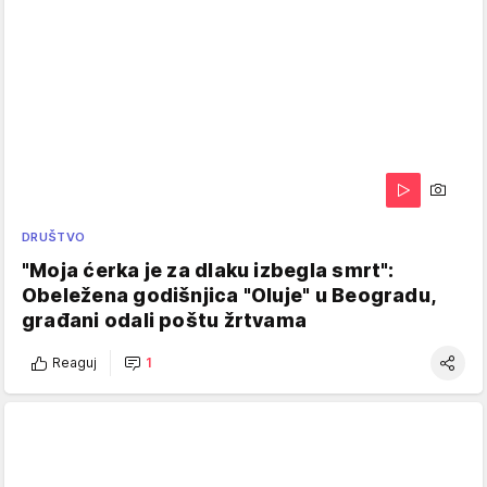
DRUŠTVO
"Moja ćerka je za dlaku izbegla smrt":
Obeležena godišnjica "Oluje" u Beogradu,
građani odali poštu žrtvama
Reaguj
1