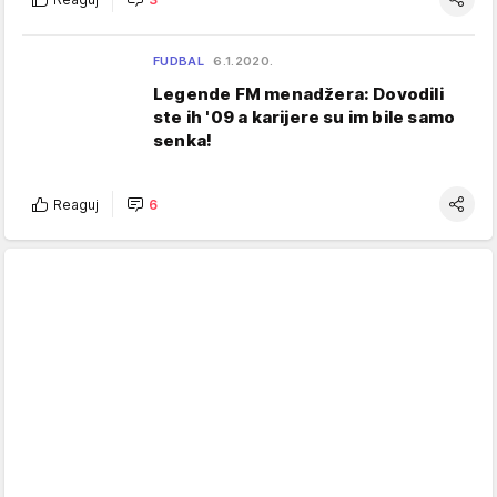
FUDBAL
6.1.2020.
Legende FM menadžera: Dovodili
ste ih '09 a karijere su im bile samo
senka!
Reaguj
6