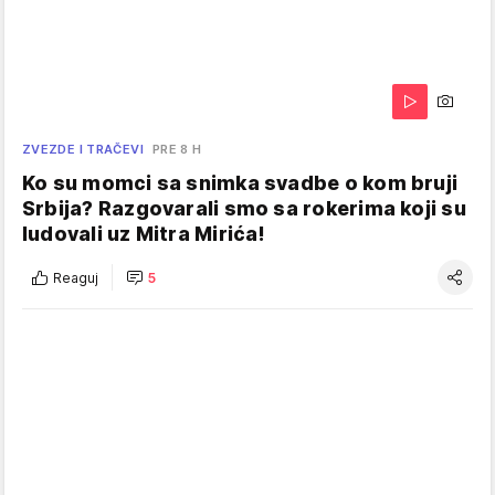
ZVEZDE I TRAČEVI
PRE 8 H
Ko su momci sa snimka svadbe o kom bruji
Srbija? Razgovarali smo sa rokerima koji su
ludovali uz Mitra Mirića!
Reaguj
5