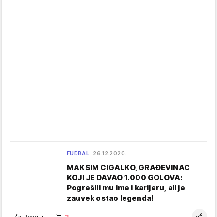
FUDBAL
26.12.2020.
MAKSIM CIGALKO, GRAĐEVINAC
KOJI JE DAVAO 1.000 GOLOVA:
Pogrešili mu ime i karijeru, ali je
zauvek ostao legenda!
Reaguj
3