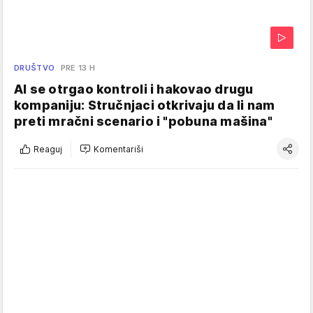
DRUŠTVO
PRE 13 H
AI se otrgao kontroli i hakovao drugu
kompaniju: Stručnjaci otkrivaju da li nam
preti mračni scenario i "pobuna mašina"
Reaguj
Komentariši