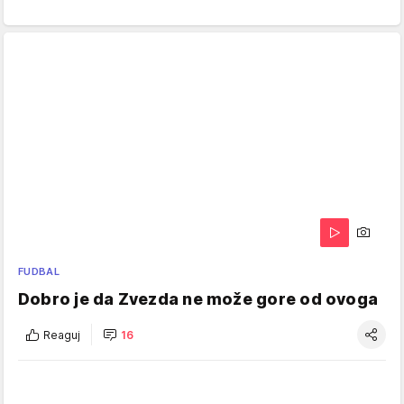
FUDBAL
Dobro je da Zvezda ne može gore od ovoga
Reaguj
16