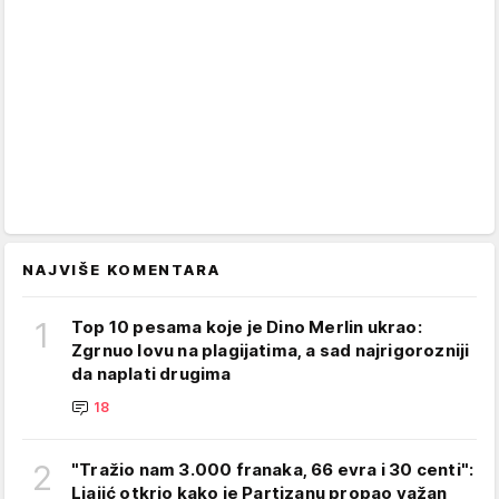
NAJVIŠE KOMENTARA
1
Top 10 pesama koje je Dino Merlin ukrao:
Zgrnuo lovu na plagijatima, a sad najrigorozniji
da naplati drugima
18
2
"Tražio nam 3.000 franaka, 66 evra i 30 centi":
Ljajić otkrio kako je Partizanu propao važan