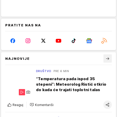
PRATITE NAS NA
NAJNOVIJE
DRUŠTVO
PRE 6 MIN
“Temperatura pada ispod 35
stepeni”: Meteorolog Ristić otkrio
do kada će trajati toplotni talas
Reaguj
Komentariši