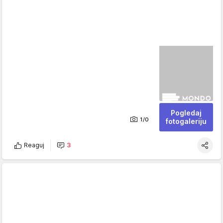
Pogledaj
1/0
fotogaleriju
Reaguj
3