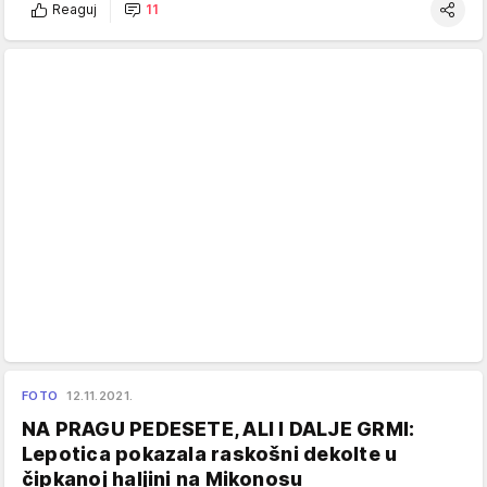
Reaguj
11
FOTO
12.11.2021.
NA PRAGU PEDESETE, ALI I DALJE GRMI:
Lepotica pokazala raskošni dekolte u
čipkanoj haljini na Mikonosu