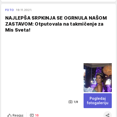
FOTO
19.11.2021.
NAJLEPŠA SRPKINJA SE OGRNULA NAŠOM
ZASTAVOM: Otputovala na takmičenje za
Mis Sveta!
Pogledaj
1/8
fotogaleriju
Reaguj
16