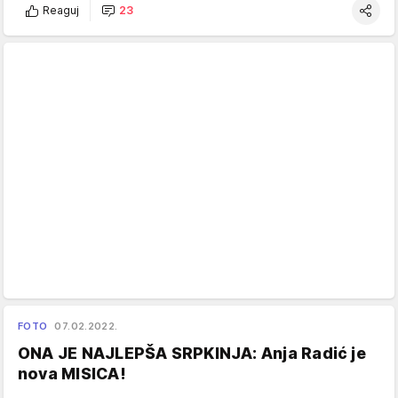
Reaguj
23
FOTO
07.02.2022.
ONA JE NAJLEPŠA SRPKINJA: Anja Radić je
nova MISICA!