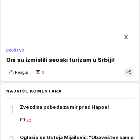
DRUŠTVO
Oni su izmislili seoski turizam u Srbiji!
Reaguj
9
NAJVIŠE KOMENTARA
1
Zvezdina pobeda za mir pred Hapoel
22
2
Oglasio se Ostoja Mijailović: "Obavešten sam o