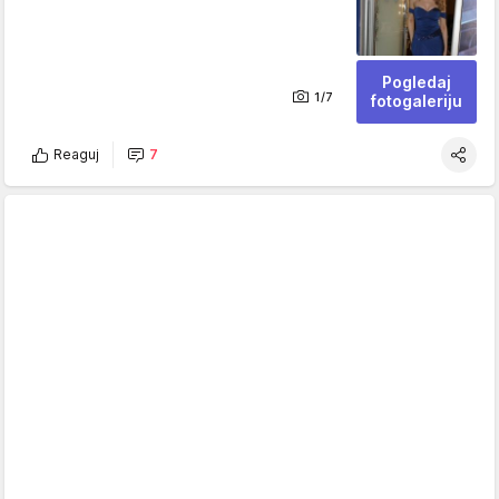
Pogledaj
1/7
fotogaleriju
Reaguj
7