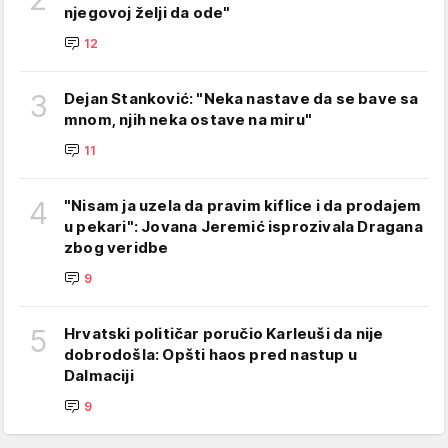
njegovoj želji da ode"
12
3
Dejan Stanković: "Neka nastave da se bave sa
mnom, njih neka ostave na miru"
11
4
"Nisam ja uzela da pravim kiflice i da prodajem
u pekari": Jovana Jeremić isprozivala Dragana
zbog veridbe
9
5
Hrvatski političar poručio Karleuši da nije
dobrodošla: Opšti haos pred nastup u
Dalmaciji
9