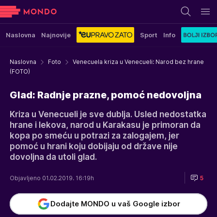
Naslovna
Najnovije
Sport
Info
Naslovna
Foto
Venecuela kriza u Venecueli: Narod bez hrane
(FOTO)
Glad: Radnje prazne, pomoć nedovoljna
Kriza u Venecueli je sve dublja. Usled nedostatka
hrane i lekova, narod u Karakasu je primoran da
kopa po smeću u potrazi za zalogajem, jer
pomoć u hrani koju dobijaju od države nije
dovoljna da utoli glad.
Objavljeno 01.02.2019. 16:19h
5
Dodajte MONDO u vaš Google izbor