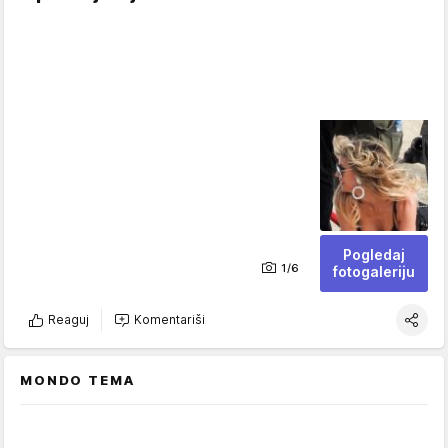
Pogledaj
1/6
fotogaleriju
Reaguj
Komentariši
MONDO TEMA