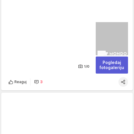
Pogledaj
1/0
fotogaleriju
Reaguj
3