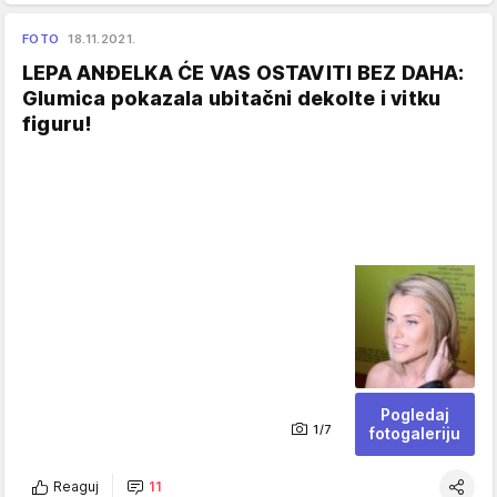
FOTO
18.11.2021.
LEPA ANĐELKA ĆE VAS OSTAVITI BEZ DAHA:
Glumica pokazala ubitačni dekolte i vitku
figuru!
Pogledaj
1/7
fotogaleriju
Reaguj
11