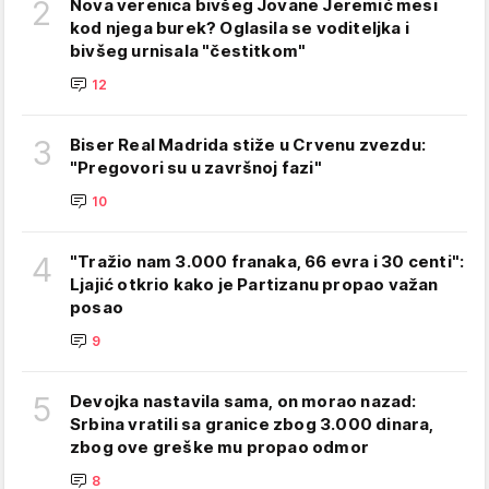
2
Nova verenica bivšeg Jovane Jeremić mesi
kod njega burek? Oglasila se voditeljka i
bivšeg urnisala "čestitkom"
12
3
Biser Real Madrida stiže u Crvenu zvezdu:
"Pregovori su u završnoj fazi"
10
4
"Tražio nam 3.000 franaka, 66 evra i 30 centi":
Ljajić otkrio kako je Partizanu propao važan
posao
9
5
Devojka nastavila sama, on morao nazad:
Srbina vratili sa granice zbog 3.000 dinara,
zbog ove greške mu propao odmor
8