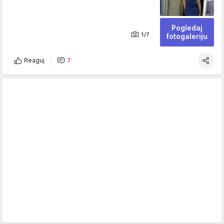
Pogledaj
1/7
fotogaleriju
Reaguj
7