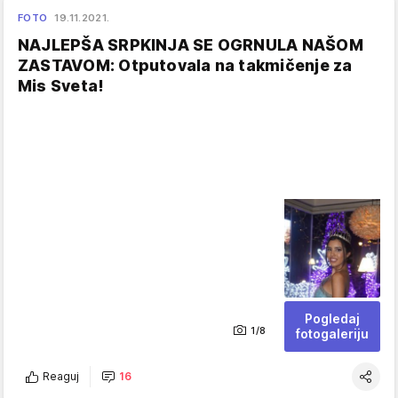
FOTO
19.11.2021.
NAJLEPŠA SRPKINJA SE OGRNULA NAŠOM
ZASTAVOM: Otputovala na takmičenje za
Mis Sveta!
Pogledaj
1/8
fotogaleriju
Reaguj
16