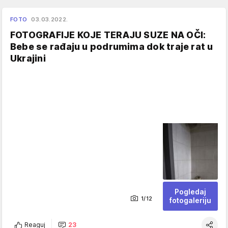
FOTO
03.03.2022.
FOTOGRAFIJE KOJE TERAJU SUZE NA OČI:
Bebe se rađaju u podrumima dok traje rat u
Ukrajini
Pogledaj
1/12
fotogaleriju
Reaguj
23