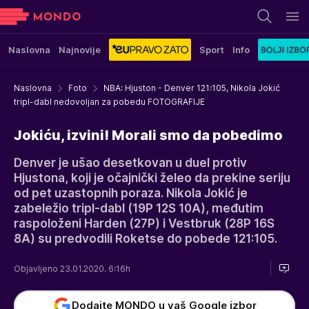
Naslovna
Najnovije
Sport
Info
Naslovna
Foto
NBA: Hjuston - Denver 121:105, Nikola Jokić
tripl-dabl nedovoljan za pobedu FOTOGRAFIJE
Jokiću, izvini! Morali smo da pobedimo
Denver je ušao desetkovan u duel protiv
Hjustona, koji je očajnički želeo da prekine seriju
od pet uzastopnih poraza. Nikola Jokić je
zabeležio tripl-dabl (19P 12S 10A), međutim
raspoloženi Harden (27P) i Vestbruk (28P 16S
8A) su predvodili Roketse do pobede 121:105.
Objavljeno 23.01.2020. 6:16h
Dodajte MONDO u vaš Google izbor