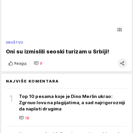
DRUŠTVO
Oni su izmislili seoski turizam u Srbiji!
Reaguj
9
NAJVIŠE KOMENTARA
1
Top 10 pesama koje je Dino Merlin ukrao:
Zgrnuo lovu na plagijatima, a sad najrigorozniji
da naplati drugima
18