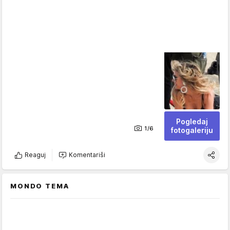
Pogledaj
1/6
fotogaleriju
Reaguj
Komentariši
MONDO TEMA