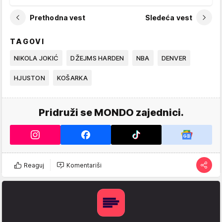
Prethodna vest
Sledeća vest
TAGOVI
NIKOLA JOKIĆ
DŽEJMS HARDEN
NBA
DENVER
HJUSTON
KOŠARKA
Pridruži se MONDO zajednici.
Reaguj
Komentariši