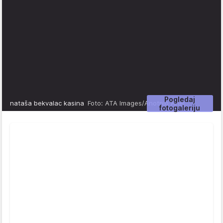
Pogledaj
nataša bekvalac kasina
Foto: ATA Images/Anotnio Ahel
fotogaleriju