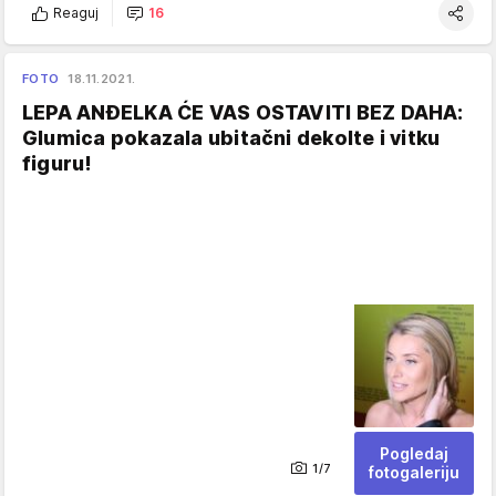
Reaguj
16
FOTO
18.11.2021.
LEPA ANĐELKA ĆE VAS OSTAVITI BEZ DAHA:
Glumica pokazala ubitačni dekolte i vitku
figuru!
Pogledaj
1/7
fotogaleriju