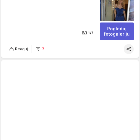
Pogledaj
1/7
fotogaleriju
Reaguj
7