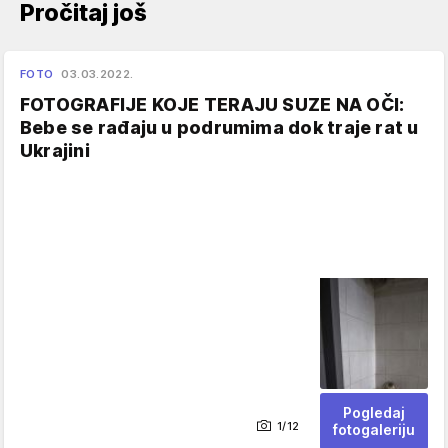
Pročitaj još
FOTO
03.03.2022.
FOTOGRAFIJE KOJE TERAJU SUZE NA OČI:
Bebe se rađaju u podrumima dok traje rat u
Ukrajini
Pogledaj
1/12
fotogaleriju