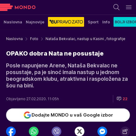
Naslovna
Najnovije
Sport
Info
Naslovna
Foto
Nataša Bekvalac, nastup u Kasini , fotografije
OPAKO dobra Nata ne posustaje
Posle napunjene Arene, Nataša Bekvalac ne
posustaje, pa je sinoć imala nastup u jednom
beogradskom klubu, atraktivna i raspoložena za
šou na bini.
Objavljeno 27.02.2020. 11:05h
22
Dodajte MONDO u vaš Google izbor