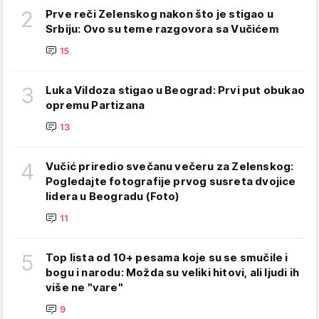
2
Prve reči Zelenskog nakon što je stigao u
Srbiju: Ovo su teme razgovora sa Vučićem
15
3
Luka Vildoza stigao u Beograd: Prvi put obukao
opremu Partizana
13
4
Vučić priredio svečanu večeru za Zelenskog:
Pogledajte fotografije prvog susreta dvojice
lidera u Beogradu (Foto)
11
5
Top lista od 10+ pesama koje su se smučile i
bogu i narodu: Možda su veliki hitovi, ali ljudi ih
više ne "vare"
9