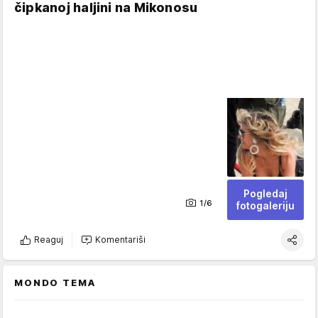
čipkanoj haljini na Mikonosu
Pogledaj
1/6
fotogaleriju
Reaguj
Komentariši
MONDO TEMA