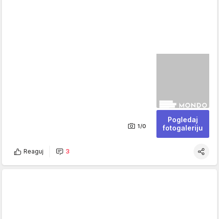
Pogledaj
1/0
fotogaleriju
Reaguj
3