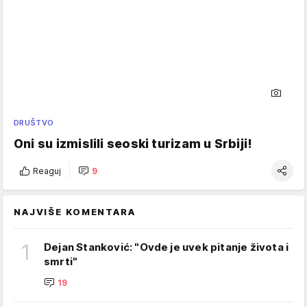
DRUŠTVO
Oni su izmislili seoski turizam u Srbiji!
Reaguj
9
NAJVIŠE KOMENTARA
1
Dejan Stanković: "Ovde je uvek pitanje života i
smrti"
19