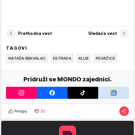
Prethodna vest
Sledeća vest
TAGOVI
NATAŠA BEKVALAC
ESTRADA
KLUB
PEVAČICE
Pridruži se MONDO zajednici.
Reaguj
22