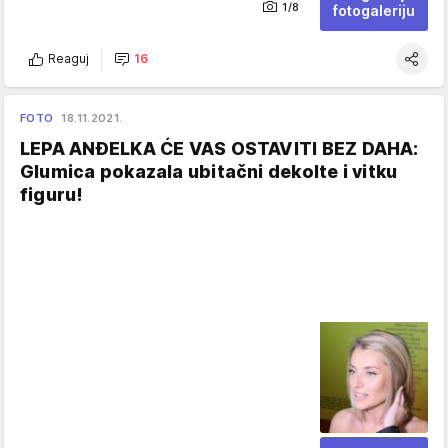
1/8
fotogaleriju
Reaguj
16
FOTO
18.11.2021.
LEPA ANĐELKA ĆE VAS OSTAVITI BEZ DAHA:
Glumica pokazala ubitačni dekolte i vitku
figuru!