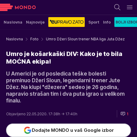
Naslovna
Najnovije
Sport
Info
Naslovna
Foto
Umro Džeri Sloun trener NBA liga Juta Džez
Umro je košarkaški DIV: Kako je to bila
MOĆNA ekipa!
U Americi je od posledica teške bolesti
preminuo Džeri Sloun, legendarni trener Jute
Džez. Na klupi "džezera" sedeo je 26 godina,
napravio strašan tim i dva puta igrao u velikom
finalu.
Objavljeno 22.05.2020. 17:38h
→ 17:40h
1
Dodajte MONDO u vaš Google izbor