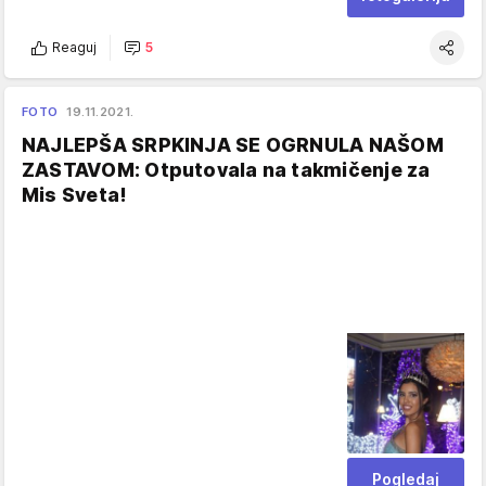
Reaguj
5
FOTO
19.11.2021.
NAJLEPŠA SRPKINJA SE OGRNULA NAŠOM
ZASTAVOM: Otputovala na takmičenje za
Mis Sveta!
Pogledaj