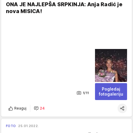
ONA JE NAJLEPŠA SRPKINJA: Anja Radić je
nova MISICA!
Pogledaj
1/11
fotogaleriju
Reaguj
24
FOTO
25.01.2022.