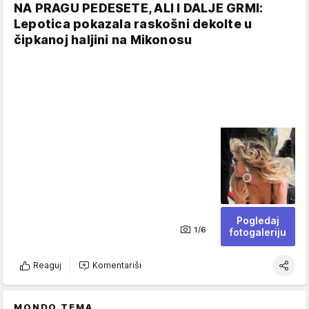
NA PRAGU PEDESETE, ALI I DALJE GRMI:
Lepotica pokazala raskošni dekolte u
čipkanoj haljini na Mikonosu
Pogledaj
1/6
fotogaleriju
Reaguj
Komentariši
MONDO TEMA