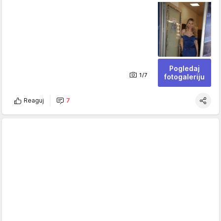
Pogledaj
1/7
fotogaleriju
Reaguj
7