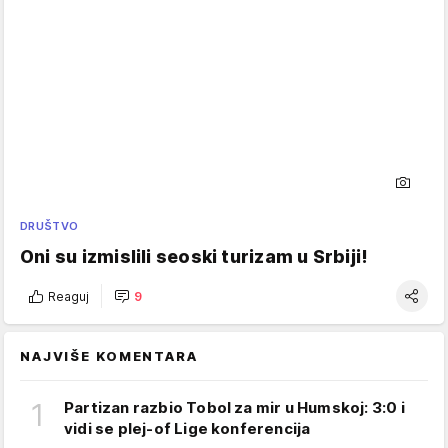
DRUŠTVO
Oni su izmislili seoski turizam u Srbiji!
Reaguj
9
NAJVIŠE KOMENTARA
1
Partizan razbio Tobol za mir u Humskoj: 3:0 i
vidi se plej-of Lige konferencija