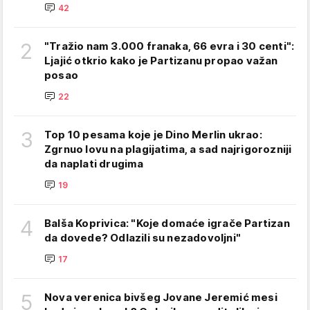
42
2
"Tražio nam 3.000 franaka, 66 evra i 30 centi":
Ljajić otkrio kako je Partizanu propao važan
posao
22
3
Top 10 pesama koje je Dino Merlin ukrao:
Zgrnuo lovu na plagijatima, a sad najrigorozniji
da naplati drugima
19
4
Balša Koprivica: "Koje domaće igrače Partizan
da dovede? Odlazili su nezadovoljni"
17
5
Nova verenica bivšeg Jovane Jeremić mesi