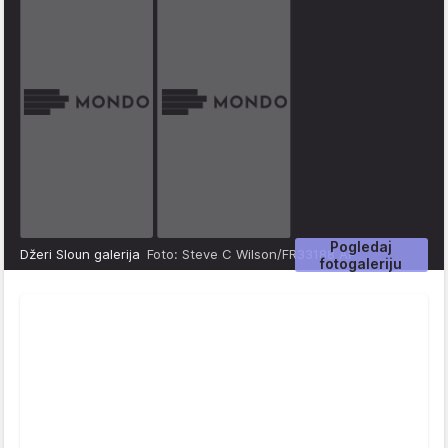
Pogledaj
Džeri Sloun galerija
Foto: Steve C Wilson/FR33188 AP
fotogaleriju