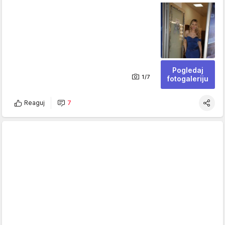
Pogledaj
1/7
fotogaleriju
Reaguj
7