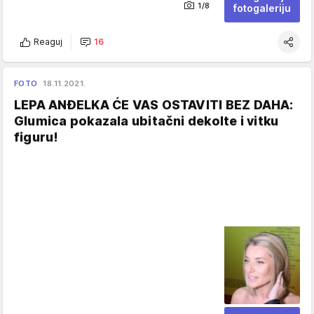
1/8
fotogaleriju
Reaguj
16
FOTO
18.11.2021.
LEPA ANĐELKA ĆE VAS OSTAVITI BEZ DAHA:
Glumica pokazala ubitačni dekolte i vitku
figuru!