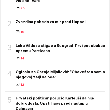
više ne "vare"
20
2
Zvezdina pobeda za mir pred Hapoel
19
3
Luka Vildoza stigao u Beograd: Prvi put obukao
opremu Partizana
14
4
Oglasio se Ostoja Mijailović: "Obavešten sam o
njegovoj želji da ode"
12
5
Hrvatski političar poručio Karleuši da nije
dobrodošla: Opšti haos pred nastup u
Dalmaciji