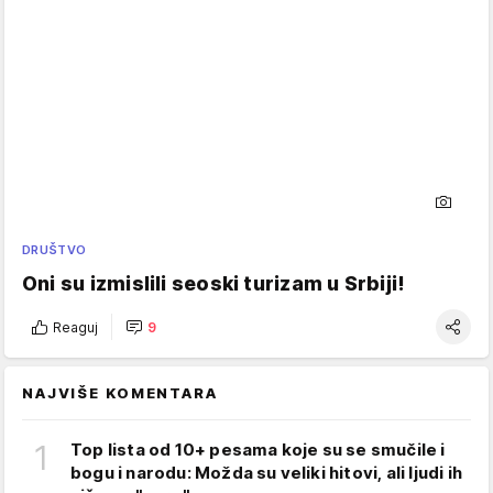
DRUŠTVO
Oni su izmislili seoski turizam u Srbiji!
Reaguj
9
NAJVIŠE KOMENTARA
1
Top lista od 10+ pesama koje su se smučile i
bogu i narodu: Možda su veliki hitovi, ali ljudi ih