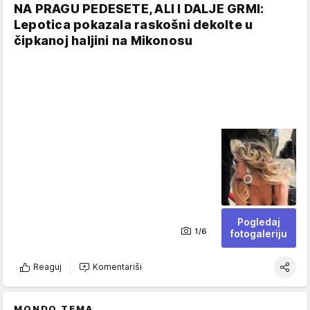
NA PRAGU PEDESETE, ALI I DALJE GRMI:
Lepotica pokazala raskošni dekolte u
čipkanoj haljini na Mikonosu
Pogledaj
1/6
fotogaleriju
Reaguj
Komentariši
MONDO TEMA