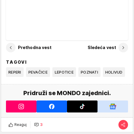
Prethodna vest
Sledeća vest
TAGOVI
REPERI
PEVAČICE
LEPOTICE
POZNATI
HOLIVUD
Pridruži se MONDO zajednici.
Reaguj
3