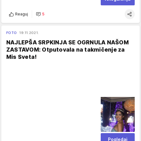
Reaguj
5
FOTO
19.11.2021.
NAJLEPŠA SRPKINJA SE OGRNULA NAŠOM
ZASTAVOM: Otputovala na takmičenje za
Mis Sveta!
Pogledaj