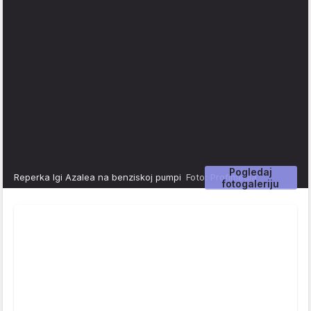
Pogledaj
Reperka Igi Azalea na benziskoj pumpi
Foto: Profimedia
fotogaleriju