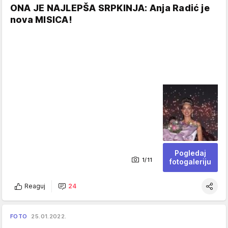
ONA JE NAJLEPŠA SRPKINJA: Anja Radić je
nova MISICA!
Pogledaj
1/11
fotogaleriju
Reaguj
24
FOTO
25.01.2022.