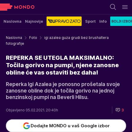
Naslovna
Najnovije
Sport
Info
Naslovna
Foto
igi azalea guza grudi bez brushaltera
fotografije
REPERKA SE UTEGLA MAKSIMALNO:
Točila gorivo na pumpi, njene zanosne
obline će vas ostaviti bez daha!
Reperka Igi Azalea je ponosno prošetala svoje
zanosne obline dok je točila gorivo na jednoj
benzinskoj pumpi na Beverli Hilsu.
Objavljeno 05.02.2021. 20:40h
3
Dodajte MONDO u vaš Google izbor