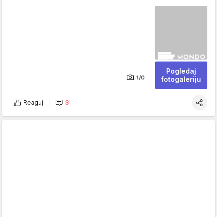
Pogledaj
1/0
fotogaleriju
Reaguj
3