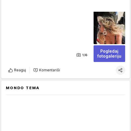
Pogledaj
1/6
fotogaleriju
Reaguj
Komentariši
MONDO TEMA