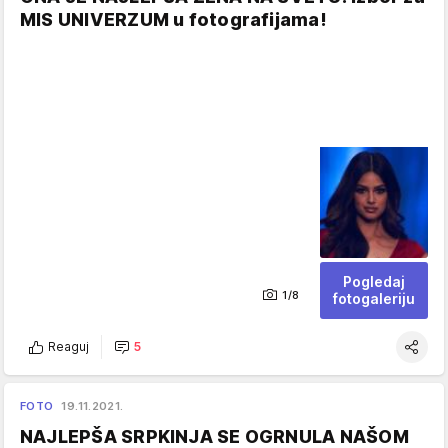
MIS UNIVERZUM u fotografijama!
Pogledaj
1/8
fotogaleriju
Reaguj
5
FOTO
19.11.2021.
NAJLEPŠA SRPKINJA SE OGRNULA NAŠOM