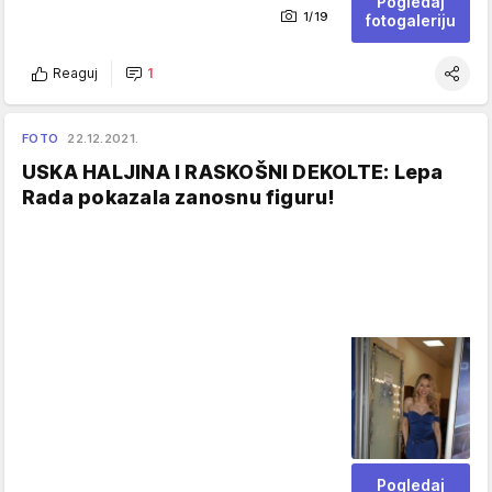
Pogledaj
1/19
fotogaleriju
Reaguj
1
FOTO
22.12.2021.
USKA HALJINA I RASKOŠNI DEKOLTE: Lepa
Rada pokazala zanosnu figuru!
Pogledaj