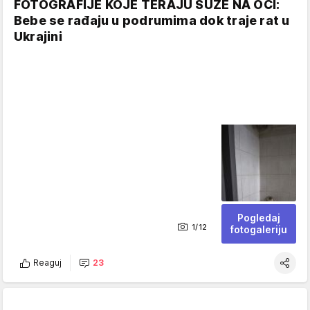
FOTOGRAFIJE KOJE TERAJU SUZE NA OČI:
Bebe se rađaju u podrumima dok traje rat u
Ukrajini
Pogledaj
1/12
fotogaleriju
Reaguj
23