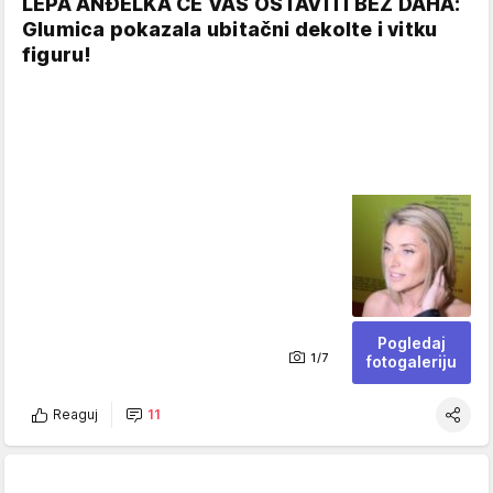
LEPA ANĐELKA ĆE VAS OSTAVITI BEZ DAHA:
Glumica pokazala ubitačni dekolte i vitku
figuru!
Pogledaj
1/7
fotogaleriju
Reaguj
11