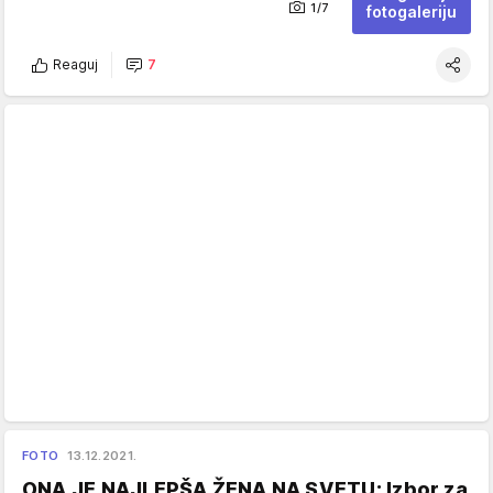
1/7
fotogaleriju
Reaguj
7
FOTO
13.12.2021.
ONA JE NAJLEPŠA ŽENA NA SVETU: Izbor za