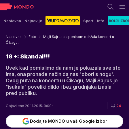
Naslovna
Najnovije
Sport
Info
Naslovna
Foto
Majli Sajrus sa penisom održala koncert u
Čikagu.
18 +: Skandal!!!
Uvek kad pomislimo da nam je pokazala sve što
ima, ona pronađe način da nas "obori s nogu".
Ovog puta na koncertu u Čikagu, Majli Sajrus je
"isukala" poveliki dildo i bez grudnjaka izašla
pred publiku.
Objavljeno 20.11.2015. 9:00h
24
Dodajte MONDO u vaš Google izbor