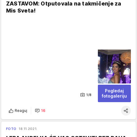
ZASTAVOM: Otputovala na takmičenje za
Mis Sveta!
Pogledaj
1/8
fotogaleriju
Reaguj
16
FOTO
18.11.2021.