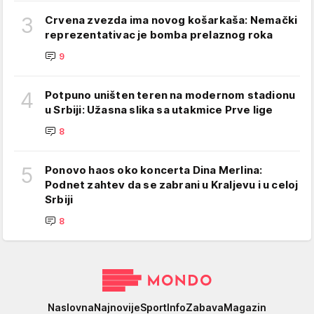
3
Crvena zvezda ima novog košarkaša: Nemački
reprezentativac je bomba prelaznog roka
9
4
Potpuno uništen teren na modernom stadionu
u Srbiji: Užasna slika sa utakmice Prve lige
8
5
Ponovo haos oko koncerta Dina Merlina:
Podnet zahtev da se zabrani u Kraljevu i u celoj
Srbiji
8
Mondo
Naslovna
Najnovije
Sport
Info
Zabava
Magazin