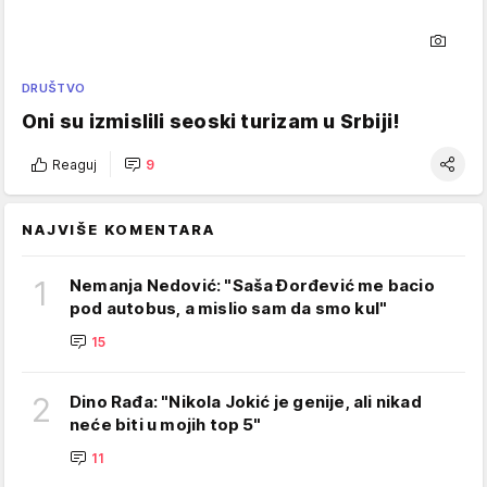
DRUŠTVO
Oni su izmislili seoski turizam u Srbiji!
Reaguj
9
NAJVIŠE KOMENTARA
1
Nemanja Nedović: "Saša Đorđević me bacio
pod autobus, a mislio sam da smo kul"
15
2
Dino Rađa: "Nikola Jokić je genije, ali nikad
neće biti u mojih top 5"
11