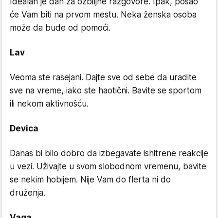
Idealan je dan za ozbiljne razgovore. Ipak, posao
će Vam biti na prvom mestu. Neka ženska osoba
može da bude od pomoći.
Lav
Veoma ste rasejani. Dajte sve od sebe da uradite
sve na vreme, iako ste haotični. Bavite se sportom
ili nekom aktivnošću.
Devica
Danas bi bilo dobro da izbegavate ishitrene reakcije
u vezi. Uživajte u svom slobodnom vremenu, bavite
se nekim hobijem. Nije Vam do flerta ni do
druženja.
Vaga