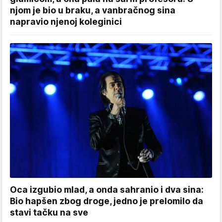
njom je bio u braku, a vanbračnog sina
napravio njenoj koleginici
Oca izgubio mlad, a onda sahranio i dva sina:
Bio hapšen zbog droge, jedno je prelomilo da
stavi tačku na sve