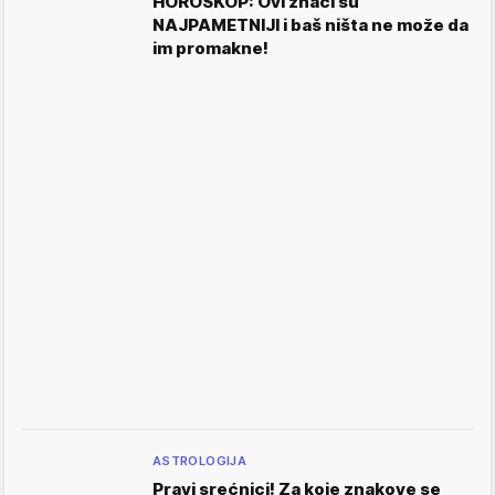
HOROSKOP: Ovi znaci su
NAJPAMETNIJI i baš ništa ne može da
im promakne!
ASTROLOGIJA
Pravi srećnici! Za koje znakove se