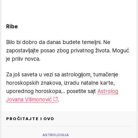
Ribe
Bilo bi dobro da danas budete temeljni. Ne
zapostavljajte posao zbog privatnog života. Moguć
je priliv novca.
Za još saveta u vezi sa astrologijom, tumačenje
horoskopskih znakova, izradu natalne karte,
uporednog horoskopa... posetite sajt
Astrolog
Jovana Vilimonović
.
PROČITAJTE I OVO
ASTROLOGIJA