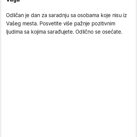
Odličan je dan za saradnju sa osobama koje nisu iz
Vašeg mesta. Posvetite više pažnje pozitivnim
ljudima sa kojima sarađujete. Odlično se osećate.