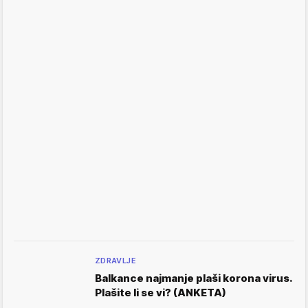
ZDRAVLJE
Balkance najmanje plaši korona virus.
Plašite li se vi? (ANKETA)