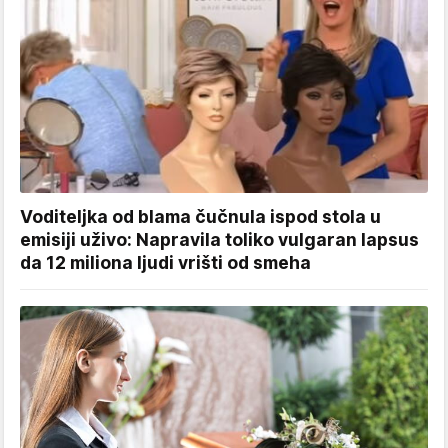
Voditeljka od blama čučnula ispod stola u
emisiji uživo: Napravila toliko vulgaran lapsus
da 12 miliona ljudi vrišti od smeha