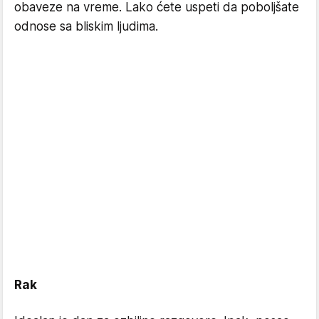
obaveze na vreme. Lako ćete uspeti da poboljšate
odnose sa bliskim ljudima.
Rak