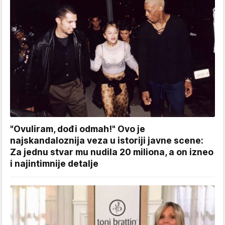
"Ovuliram, dođi odmah!" Ovo je
najskandaloznija veza u istoriji javne scene:
Za jednu stvar mu nudila 20 miliona, a on izneo
i najintimnije detalje