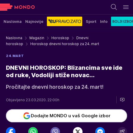
Naslovna
Najnovije
Sport
Info
Naslovna
Magazin
Horoskop
Dnevni
horoskop
Horoskop dnevni horoskop za 24. mart
24.MART
DNEVNI HOROSKOP: Blizancima sve ide
od ruke, Vodoliji stiže novac...
Pročitajte dnevni horoskop za 24. mart!
Objavljeno 23.03.2020. 22:00h
Dodajte MONDO u vaš Google izbor