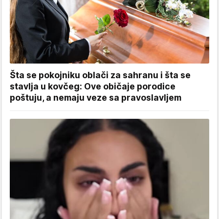
Šta se pokojniku oblači za sahranu i šta se
stavlja u kovčeg: Ove običaje porodice
poštuju, a nemaju veze sa pravoslavljem