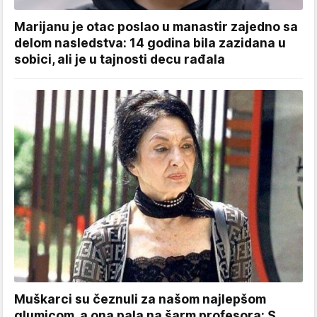
Marijanu je otac poslao u manastir zajedno sa
delom nasledstva: 14 godina bila zazidana u
sobici, ali je u tajnosti decu rađala
Muškarci su čeznuli za našom najlepšom
glumicom, a ona pala na šarm profesora: S