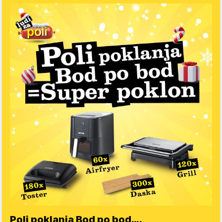
Poli poklanja Bod po bod….