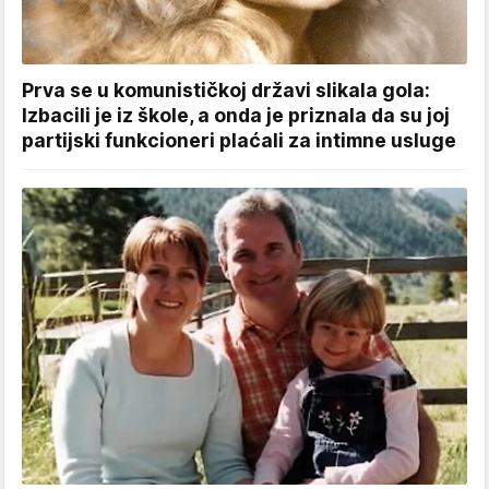
Prva se u komunističkoj državi slikala gola:
Izbacili je iz škole, a onda je priznala da su joj
partijski funkcioneri plaćali za intimne usluge