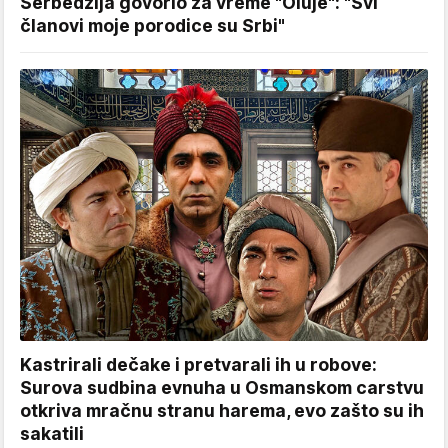
Šerbedžija govorio za vreme "Oluje": "Svi
članovi moje porodice su Srbi"
Kastrirali dečake i pretvarali ih u robove:
Surova sudbina evnuha u Osmanskom carstvu
otkriva mračnu stranu harema, evo zašto su ih
sakatili