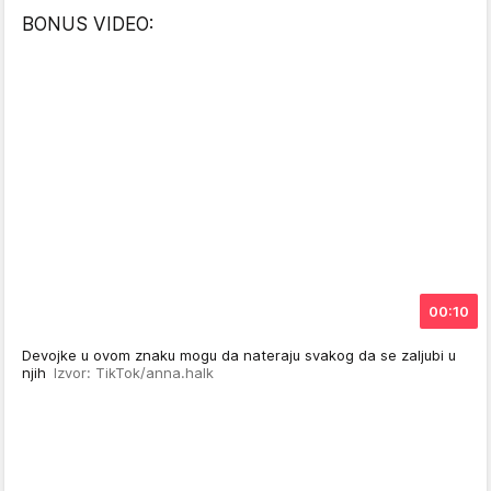
BONUS VIDEO:
00:10
Devojke u ovom znaku mogu da nateraju svakog da se zaljubi u
njih
Izvor: TikTok/anna.halk