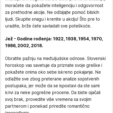
moraćete da pokažete inteligenciju i odgovornost
za prethodne akcije. Ne odbijajte pomoć bliskih
ljudi. Skupite snagu i krenite u akciju! Što pre to
uradite, brže ćete savladati sve poteškoće.
Jež - Godine rođenja: 1922, 1938, 1954, 1970,
1986, 2002, 2018.
Obratite pažnju na međuljudske odnose. Slovenski
horoskop vas savetuje da priznate svoje greške i
pokažete onima oko sebe iskreno pokajanje. Ne
odlažite sve zbog preterane analize sopstvenih
postupaka, jer može da se ispostavi da ste sami
krivi za neke pogrešne procene. Da biste ojačali
svoj brak, provedite više vremena sa svojim
partnerom i ponekad priredite romantično