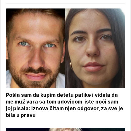
Pošla sam da kupim detetu patike i videla da
me muž vara sa tom udovicom, iste noći sam
joj pisala: Iznova čitam njen odgovor, za sve je
bila u pravu