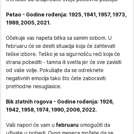
Petao - Godine rođenja: 1925, 1941, 1957, 1973,
1989, 2005, 2021.
Očekuje vas napeta bitka sa samim sobom. U
februaru će se desiti situacija koja će zahtevati
teške izbore. Teško je sa sigurnošću reći koja će
strana pobediti - tamna ili svetla jer će sve zavisiti
od vaše volje. Pokušajte da se odreknete
negativnih emocija tako što ćete zaboraviti
prethodne nesuglasice.
Bik zlatnih rogova - Godine rođenja: 1926,
1942, 1958, 1974, 1990, 2006, 2022.
Vaši napori će vam u
februaru
omogućiti da
uživate u pobedi. Ovog meseca možete da se