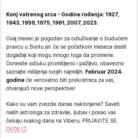
Konj vatrenog srca - Godine rođenja: 1927,
1943, 1959, 1975, 1991, 2007, 2023.
Ovaj mesec je pogodan za odlučivanje o budućem
pravcu u životu jer će se početkom meseca desiti
događaji koji mogu mnogo toga da promene.
Donesite odluku promišljeno i pažljivo, obavezno
saznajte mišljenja svojih najmilijih.
Februar 2024.
godine
će verovatno biti prekretnica za vas,
otvarajući nove perspektive!
Kako su vam zvezde danas naklonjene? Saveti
naših astrologa za zdravlje, ljubav i posao vas
čekaju svakog dana na Viberu. PRIJAVITE SE
OVDE
.