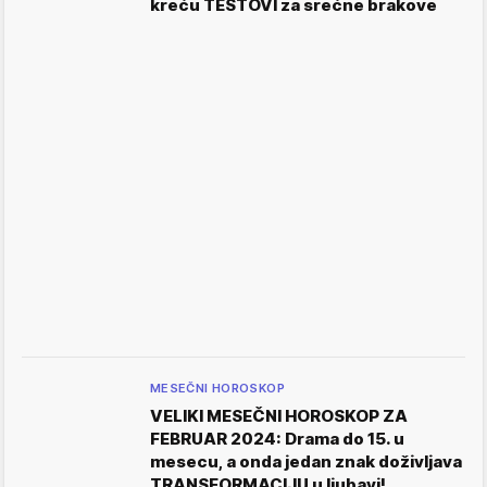
kreću TESTOVI za srećne brakove
MESEČNI HOROSKOP
VELIKI MESEČNI HOROSKOP ZA
FEBRUAR 2024: Drama do 15. u
mesecu, a onda jedan znak doživljava
TRANSFORMACIJU u ljubavi!