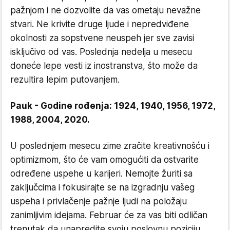
pažnjom i ne dozvolite da vas ometaju nevažne
stvari. Ne krivite druge ljude i nepredviđene
okolnosti za sopstvene neuspeh jer sve zavisi
isključivo od vas. Poslednja nedelja u mesecu
doneće lepe vesti iz inostranstva, što može da
rezultira lepim putovanjem.
Pauk - Godine rođenja: 1924, 1940, 1956, 1972,
1988, 2004, 2020.
U poslednjem mesecu zime zračite kreativnošću i
optimizmom, što će vam omogućiti da ostvarite
određene uspehe u karijeri. Nemojte žuriti sa
zaključcima i fokusirajte se na izgradnju vašeg
uspeha i privlačenje pažnje ljudi na položaju
zanimljivim idejama. Februar će za vas biti odličan
trenutak da unapredite svoju poslovnu poziciju.