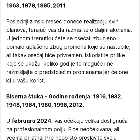
1963, 1979, 1995, 2011.
Poslednji zimski mesec doneće realizaciju svih
planova, terajući vas da razmislite o daljim akcijama.
U jednom trenutku ćete se osećati zbunjeno i
pomalo uplašeno zbog promena koje su nastupile,
ali takav osećaj biće privremen. Iskoristite prilike
koje se ukažu, koliko god je to moguće i ne
razmišljajte o predstojećim promenama jer će one
ići u vašu korist.
Biserna štuka - Godine rođenja: 1916, 1932,
1948, 1964, 1980, 1996, 2012.
U
februaru 2024.
vas očekuju velika dostignuća
na profesionalnom polju. Biće neočekivana, ali
veoma prijatna. Pre nego što proslavite svoju