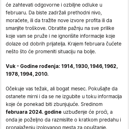
će zahtevati odgovorne i ozbiljne odluke u
februaru. Da biste zadržali prethodni nivo,
moraćete, ili da tražite nove izvore profita ili da
smanjite troškove. Obratite pažnju na sve prilike
koje vam se pruže i ne ignorišite informacije koje
dolaze od dobrih prijatelja. Krajem februara čućete
nešto što će promeniti situaciju na bolje.
Vuk - Godine rođenja: 1914, 1930, 1946, 1962,
1978, 1994, 2010.
Očekuje vas težak, ali bogat mesec. Pokušajte da
ostanete mirni i da se ne izgubite u toku informacija
koje će ponekad biti zbunjujuće. Sredinom
februara 2024. godine
uzbuđenje će proći, a
onda je poželjno da razmislite o kratkom predahu i
pronalaženju izolovanog mesta za opuštanje.