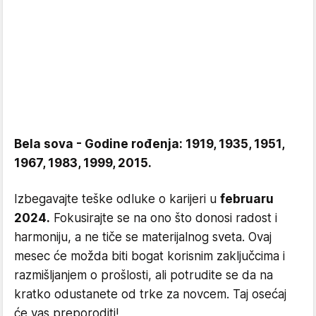
Bela sova - Godine rođenja: 1919, 1935, 1951,
1967, 1983, 1999, 2015.
Izbegavajte teške odluke o karijeri u
februaru
2024.
Fokusirajte se na ono što donosi radost i
harmoniju, a ne tiče se materijalnog sveta. Ovaj
mesec će možda biti bogat korisnim zaključcima i
razmišljanjem o prošlosti, ali potrudite se da na
kratko odustanete od trke za novcem. Taj osećaj
će vas preporoditi!