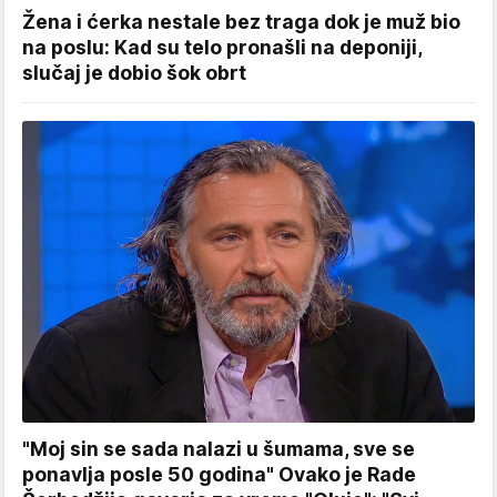
Žena i ćerka nestale bez traga dok je muž bio
na poslu: Kad su telo pronašli na deponiji,
slučaj je dobio šok obrt
"Moj sin se sada nalazi u šumama, sve se
ponavlja posle 50 godina" Ovako je Rade