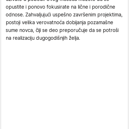
opustite i ponovo fokusirate na lične i porodične
odnose. Zahvaljujući uspešno završenim projektima,
postoji velika verovatnoća dobijanja pozamašne
sume novca, čiji se deo preporučuje da se potroši
na realizaciju dugogodišnjih želja.