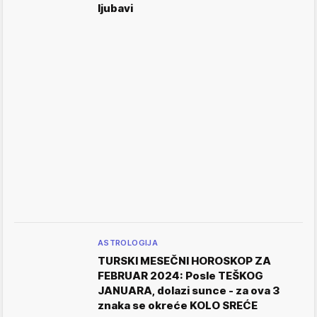
ljubavi
ASTROLOGIJA
TURSKI MESEČNI HOROSKOP ZA
FEBRUAR 2024: Posle TEŠKOG
JANUARA, dolazi sunce - za ova 3
znaka se okreće KOLO SREĆE