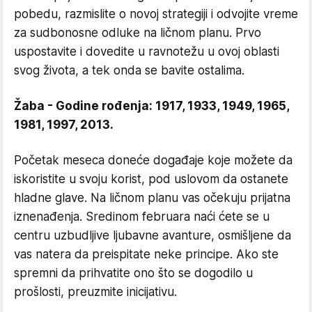
pobedu, razmislite o novoj strategiji i odvojite vreme
za sudbonosne odluke na ličnom planu. Prvo
uspostavite i dovedite u ravnotežu u ovoj oblasti
svog života, a tek onda se bavite ostalima.
Žaba - Godine rođenja: 1917, 1933, 1949, 1965,
1981, 1997, 2013.
Početak meseca doneće događaje koje možete da
iskoristite u svoju korist, pod uslovom da ostanete
hladne glave. Na ličnom planu vas očekuju prijatna
iznenađenja. Sredinom februara naći ćete se u
centru uzbudljive ljubavne avanture, osmišljene da
vas natera da preispitate neke principe. Ako ste
spremni da prihvatite ono što se dogodilo u
prošlosti, preuzmite inicijativu.