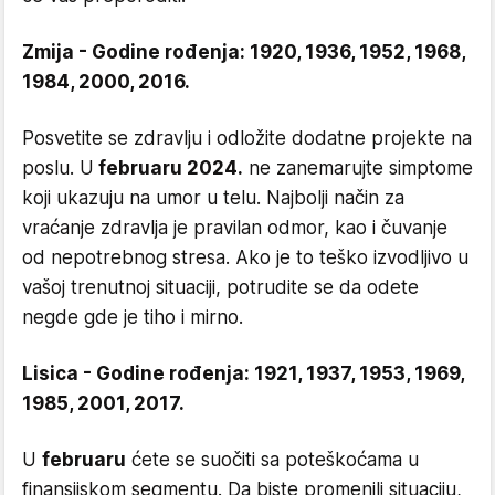
Zmija - Godine rođenja: 1920, 1936, 1952, 1968,
1984, 2000, 2016.
Posvetite se zdravlju i odložite dodatne projekte na
poslu. U
februaru 2024.
ne zanemarujte simptome
koji ukazuju na umor u telu. Najbolji način za
vraćanje zdravlja je pravilan odmor, kao i čuvanje
od nepotrebnog stresa. Ako je to teško izvodljivo u
vašoj trenutnoj situaciji, potrudite se da odete
negde gde je tiho i mirno.
Lisica - Godine rođenja: 1921, 1937, 1953, 1969,
1985, 2001, 2017.
U
februaru
ćete se suočiti sa poteškoćama u
finansijskom segmentu. Da biste promenili situaciju,