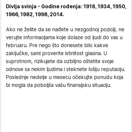
Divlja svinja - Godine rođenja: 1918, 1934, 1950,
1966, 1982, 1998, 2014.
Ako ne želite da se nađete u nezgodnoj poziciji, ne
verujte informacijama koje dolaze od ljudi do vas u
februaru. Pre nego što donesete bilo kakve
zaključke, sami proverite istinitost glasina. U
suprotnom, rizikujete da ozbiljno oštetite svoje
odnose sa nekim ljudima i steknete lošiju reputaciju.
Poslednje nedelje u mesecu očekujte ponudu koja
bi mogla da poboljša vašu finansijsku situaciju.