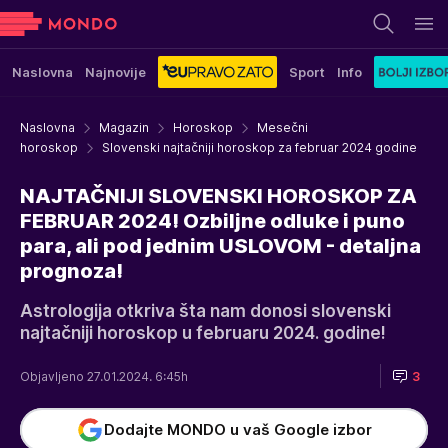
Naslovna
Najnovije
Sport
Info
Naslovna
Magazin
Horoskop
Mesečni
horoskop
Slovenski najtačniji horoskop za februar 2024 godine
NAJTAČNIJI SLOVENSKI HOROSKOP ZA
FEBRUAR 2024! Ozbiljne odluke i puno
para, ali pod jednim USLOVOM - detaljna
prognoza!
Astrologija otkriva šta nam donosi slovenski
najtačniji horoskop u februaru 2024. godine!
Objavljeno 27.01.2024. 6:45h
3
Dodajte MONDO u vaš Google izbor