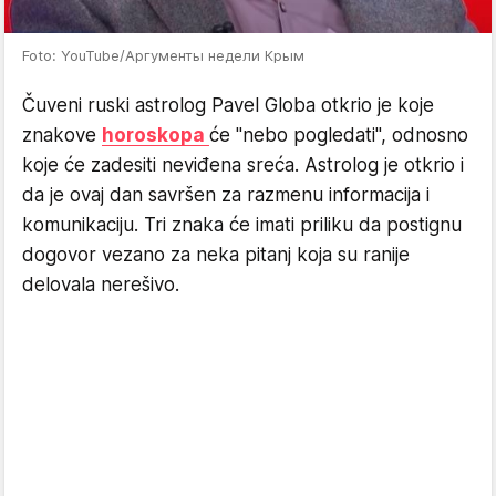
Foto: YouTube/Аргументы недели Крым
Čuveni ruski astrolog Pavel Globa otkrio je koje
znakove
horoskopa
će "nebo pogledati", odnosno
koje će zadesiti neviđena sreća. Astrolog je otkrio i
da je ovaj dan savršen za razmenu informacija i
komunikaciju. Tri znaka će imati priliku da postignu
dogovor vezano za neka pitanj koja su ranije
delovala nerešivo.