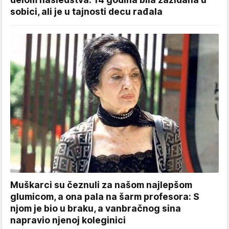
sobici, ali je u tajnosti decu rađala
Muškarci su čeznuli za našom najlepšom
glumicom, a ona pala na šarm profesora: S
njom je bio u braku, a vanbračnog sina
napravio njenoj koleginici