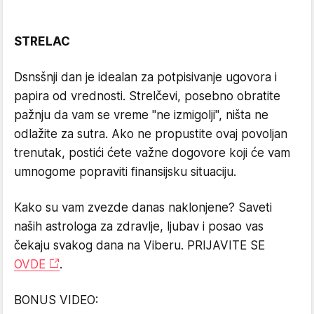
STRELAC
Dsnsšnji dan je idealan za potpisivanje ugovora i
papira od vrednosti. Strelčevi, posebno obratite
pažnju da vam se vreme "ne izmigolji", ništa ne
odlažite za sutra. Ako ne propustite ovaj povoljan
trenutak, postići ćete važne dogovore koji će vam
umnogome popraviti finansijsku situaciju.
Kako su vam zvezde danas naklonjene? Saveti
naših astrologa za zdravlje, ljubav i posao vas
čekaju svakog dana na Viberu. PRIJAVITE SE
OVDE
.
BONUS VIDEO: