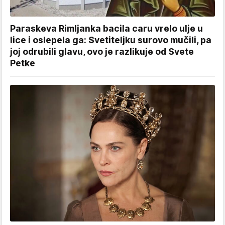
Paraskeva Rimljanka bacila caru vrelo ulje u
lice i oslepela ga: Svetiteljku surovo mučili, pa
joj odrubili glavu, ovo je razlikuje od Svete
Petke