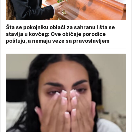
Šta se pokojniku oblači za sahranu i šta se
stavlja u kovčeg: Ove običaje porodice
poštuju, a nemaju veze sa pravoslavljem