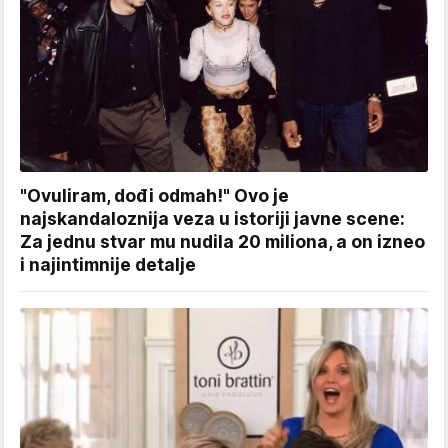
"Ovuliram, dođi odmah!" Ovo je
najskandaloznija veza u istoriji javne scene:
Za jednu stvar mu nudila 20 miliona, a on izneo
i najintimnije detalje