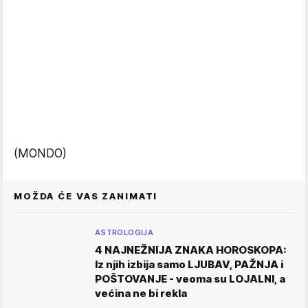
(MONDO)
MOŽDA ĆE VAS ZANIMATI
ASTROLOGIJA
4 NAJNEŽNIJA ZNAKA HOROSKOPA:
Iz njih izbija samo LJUBAV, PAŽNJA i
POŠTOVANJE - veoma su LOJALNI, a
većina ne bi rekla