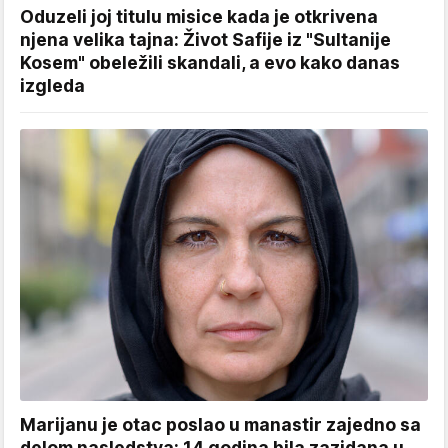
Oduzeli joj titulu misice kada je otkrivena
njena velika tajna: Život Safije iz "Sultanije
Kosem" obeležili skandali, a evo kako danas
izgleda
Marijanu je otac poslao u manastir zajedno sa
delom nasledstva: 14 godina bila zazidana u