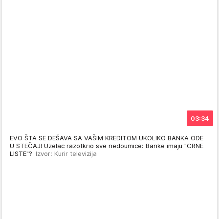
03:34
EVO ŠTA SE DEŠAVA SA VAŠIM KREDITOM UKOLIKO BANKA ODE
U STEČAJ! Uzelac razotkrio sve nedoumice: Banke imaju "CRNE
LISTE"?
Izvor: Kurir televizija