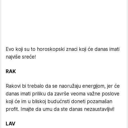
Evo koji su to horoskopski znaci koji će danas imati
najviše sreće!
RAK
Rakovi bi trebalo da se naoružaju energijom, jer će
danas imati priliku da završe veoma važne poslove
koji će im u bliskoj budućnsti doneti pozamašan
profit. Imajte da umu da ste danas nezaustavljivi!
LAV