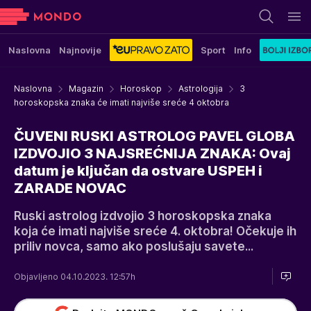
Naslovna
Najnovije
Sport
Info
Naslovna
Magazin
Horoskop
Astrologija
3
horoskopska znaka će imati najviše sreće 4 oktobra
ČUVENI RUSKI ASTROLOG PAVEL GLOBA
IZDVOJIO 3 NAJSREĆNIJA ZNAKA: Ovaj
datum je ključan da ostvare USPEH i
ZARADE NOVAC
Ruski astrolog izdvojio 3 horoskopska znaka
koja će imati najviše sreće 4. oktobra! Očekuje ih
priliv novca, samo ako poslušaju savete...
Objavljeno 04.10.2023. 12:57h