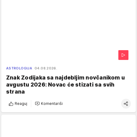
ASTROLOGIJA
04.08.2026.
Znak Zodijaka sa najdebljim novčanikom u
avgustu 2026: Novac će stizati sa svih
strana
Reaguj
Komentariši