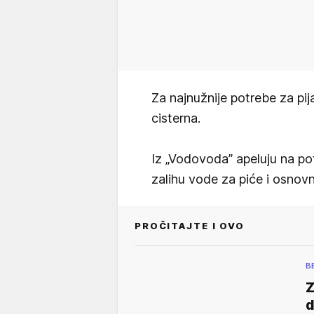
Za najnužnije potrebe za p
cisterna.
Iz „Vodovoda” apeluju na p
zalihu vode za piće i osnov
PROČITAJTE I OVO
B
Z
d