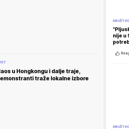
DRUŠTV
"Pljus
nije u 
potre
Reag
VET
aos u Hongkongu i dalje traje,
emonstranti traže lokalne izbore
DRUŠTV