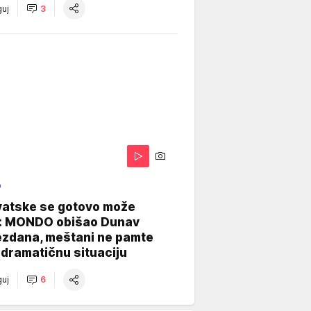
uj
3
O
vatske se gotovo može
: MONDO obišao Dunav
ezdana, meštani ne pamte
dramatičnu situaciju
uj
6