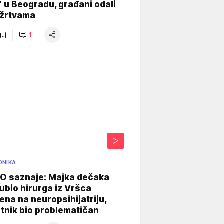
" u Beogradu, građani odali
 žrtvama
uj
1
ONIKA
 saznaje: Majka dečaka
e ubio hirurga iz Vršca
na na neuropsihijatriju,
tnik bio problematičan