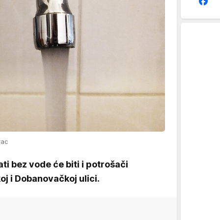
vac
ti bez vode će biti i potrošači
j i Dobanovačkoj ulici.