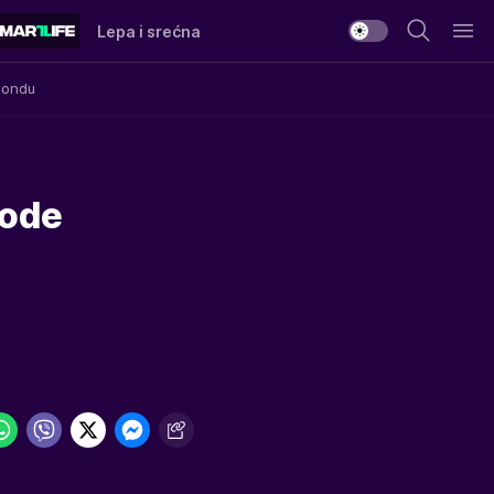
Lepa i srećna
Mondu
vode