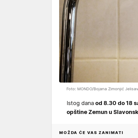
Foto: MONDO/Bojana Zimonjić Jelisa
Istog dana
od 8.30 do 18 sa
opštine Zemun u Slavonsko
MOŽDA ĆE VAS ZANIMATI