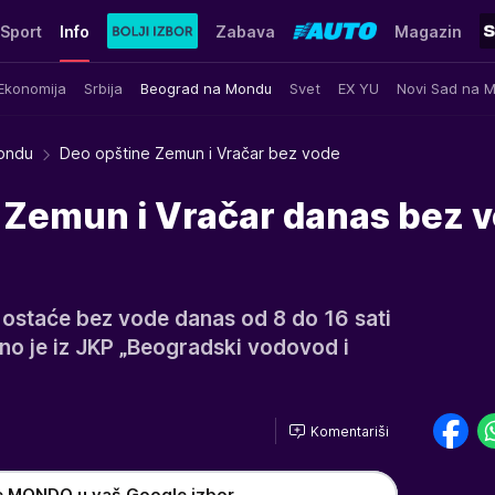
Sport
Info
Zabava
Magazin
Ekonomija
Srbija
Beograd na Mondu
Svet
EX YU
Novi Sad na 
ondu
Deo opštine Zemun i Vračar bez vode
a Zemun i Vračar danas bez 
 ostaće bez vode danas od 8 do 16 sati
teno je iz JKP „Beogradski vodovod i
Komentariši
e MONDO u vaš Google izbor