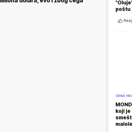
illiona dolara, evo i zbog čega
"Oluje
poštu
Reag
CRNA HR
MONDO
koji j
smešte
malole