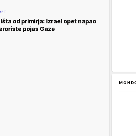
VET
išta od primirja: Izrael opet napao
eroriste pojas Gaze
MOND