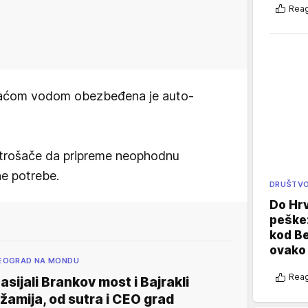
Reag
ijaćom vodom obezbeđena je auto-
otrošače da pripreme neophodnu
ne potrebe.
DRUŠTV
Do Hr
peške
kod B
ovako 
EOGRAD NA MONDU
Reag
asijali Brankov most i Bajrakli
žamija, od sutra i CEO grad