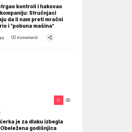
otrgao kontroli i hakovao
kompaniju: Stručnjaci
aju da li nam preti mračni
io i "pobuna mašina"
uj
Komentariši
O
ćerka je za dlaku izbegla
 Obeležena godišnjica