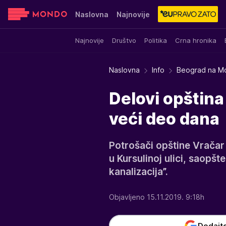
Naslovna
Najnovije
Najnovije
Društvo
Politika
Crna hronika
Sensa
Stvar ukusa
Yumama
Naslovna
Info
Beograd na M
Delovi opštin
veći deo dana
Potrošači opštine Vračar
u Kursulinoj ulici, saopš
kanalizacija”.
Objavljeno 15.11.2019. 9:18h
Dodajt