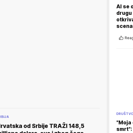
AI se 
drugu 
otkriv
scenar
Reag
DRUŠTV
RBIJA
"Moja 
rvatska od Srbije TRAŽI 148,5
smrt":