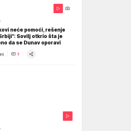
O
kovi neće pomoći, rešenje
Srbiji": Sovilj otkrio šta je
bno da se Dunav oporavi
uj
3
O