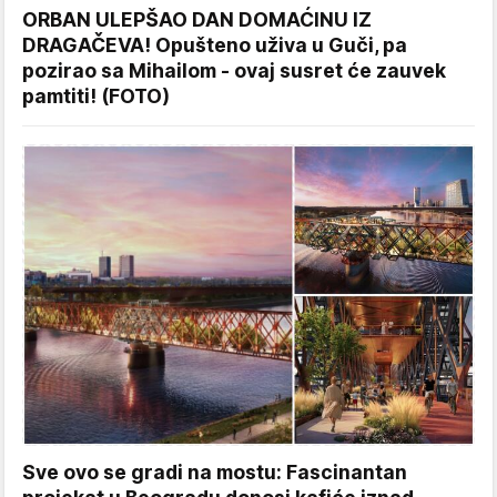
ORBAN ULEPŠAO DAN DOMAĆINU IZ
DRAGAČEVA! Opušteno uživa u Guči, pa
pozirao sa Mihailom - ovaj susret će zauvek
pamtiti! (FOTO)
Sve ovo se gradi na mostu: Fascinantan