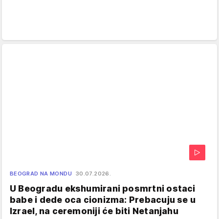
BEOGRAD NA MONDU
30.07.2026.
U Beogradu ekshumirani posmrtni ostaci
babe i dede oca cionizma: Prebacuju se u
Izrael, na ceremoniji će biti Netanjahu