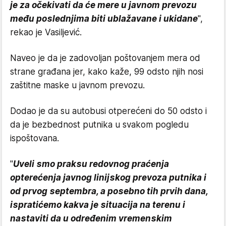
je za očekivati da će mere u javnom prevozu
među poslednjima biti ublažavane i ukidane
",
rekao je Vasiljević.
Naveo je da je zadovoljan poštovanjem mera od
strane građana jer, kako kaže, 99 odsto njih nosi
zaštitne maske u javnom prevozu.
Dodao je da su autobusi otperećeni do 50 odsto i
da je bezbednost putnika u svakom pogledu
ispoštovana.
"
Uveli smo praksu redovnog praćenja
opterećenja javnog linijskog prevoza putnika i
od prvog septembra, a posebno tih prvih dana,
ispratićemo kakva je situacija na terenu i
nastaviti da u određenim vremenskim