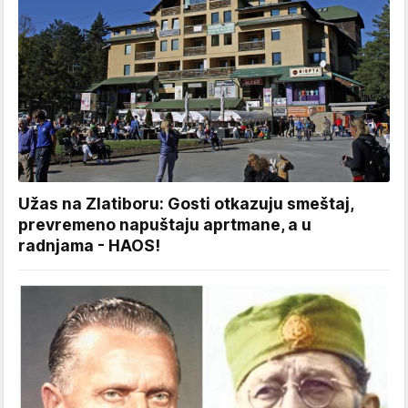
Užas na Zlatiboru: Gosti otkazuju smeštaj,
prevremeno napuštaju aprtmane, a u
radnjama - HAOS!