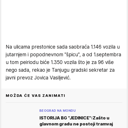
Na ulicama prestonice sada saobraća 1.146 vozila u
jutarnjem i popodnevnom "špicu", a od 1.septembra
u tom peiriodu biće 1.350 vozila što je za 96 više
nego sada, rekao je Tanjugu gradski sekretar za
javni prevoz Jovica Vasiljević.
MOŽDA ĆE VAS ZANIMATI
BEOGRAD NA MONDU
ISTORIJA BG "JEDINICE":Zašto u
glavnom gradu ne postoji tramvaj