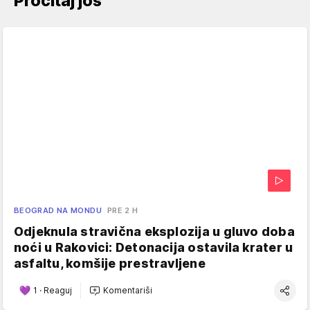
Pročitaj još
BEOGRAD NA MONDU
PRE 2 H
Odjeknula stravična eksplozija u gluvo doba
noći u Rakovici: Detonacija ostavila krater u
asfaltu, komšije prestravljene
1
·
Reaguj
Komentariši