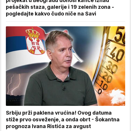
projekat u Beogradu donosi kafiće iznad
pešačkih staza, galerije i 19 zelenih zona -
pogledajte kakvo čudo niče na Savi
Srbiju prži paklena vrućina! Ovog datuma
stiže prvo osveženje, a onda obrt - Šokantna
prognoza Ivana Ristića za avgust