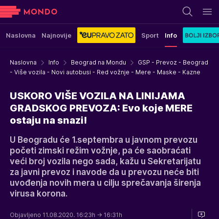
Naslovna
Najnovije
Sport
Info
Naslovna
Info
Beograd na Mondu
GSP - Prevoz - Beograd
- Više vozila - Novi autobusi - Red vožnje - Mere - Maske - Kazne
USKORO VIŠE VOZILA NA LINIJAMA
GRADSKOG PREVOZA: Evo koje MERE
ostaju na snazi!
U Beogradu će 1.septembra u javnom prevozu
početi zimski režim vožnje, pa će saobraćati
veći broj vozila nego sada, kažu u Sekretarijatu
za javni prevoz i navode da u prevozu neće biti
uvođenja novih mera u cilju sprečavanja širenja
virusa korona.
Objavljeno 11.08.2020. 16:23h
→ 16:31h