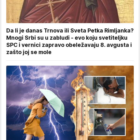
Da li je danas Trnova ili Sveta Petka Rimljanka?
Mnogi Srbi su u zabludi - evo koju svetiteljku
SPC i vernici zapravo obeležavaju 8. avgusta i
zašto joj se mole