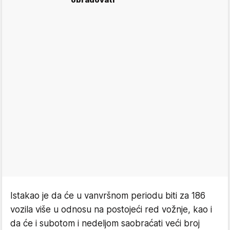
Istakao je da će u vanvršnom periodu biti za 186
vozila više u odnosu na postojeći red vožnje, kao i
da će i subotom i nedeljom saobraćati veći broj