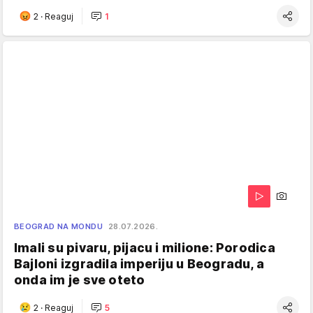
2
·
Reaguj
1
BEOGRAD NA MONDU
28.07.2026.
Imali su pivaru, pijacu i milione: Porodica
Bajloni izgradila imperiju u Beogradu, a
onda im je sve oteto
2
·
Reaguj
5