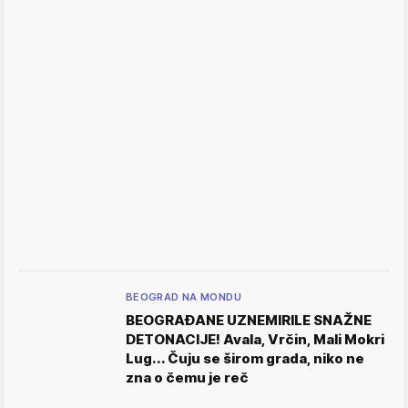
BEOGRAD NA MONDU
BEOGRAĐANE UZNEMIRILE SNAŽNE
DETONACIJE! Avala, Vrčin, Mali Mokri
Lug... Čuju se širom grada, niko ne
zna o čemu je reč