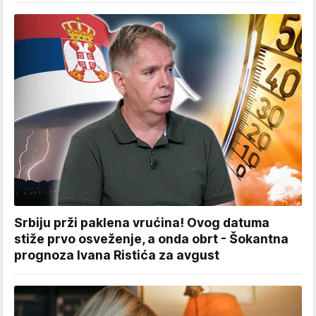
Srbiju prži paklena vrućina! Ovog datuma
stiže prvo osveženje, a onda obrt - Šokantna
prognoza Ivana Ristića za avgust