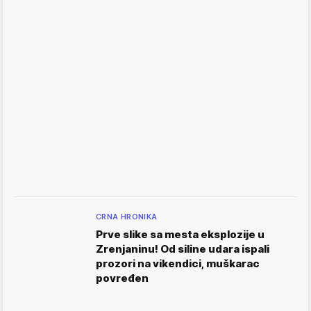
CRNA HRONIKA
Prve slike sa mesta eksplozije u
Zrenjaninu! Od siline udara ispali
prozori na vikendici, muškarac
povređen