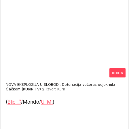
00:06
NOVA EKSPLOZIJA U SLOBODI: Detonacija večeras odjeknula
Čačkom (KURIR TV) 2
Izvor: Kurir
(
Blic
/Mondo/
U. M.
)