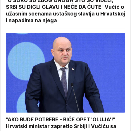
"U ŠOKU SU ZBOG ONOGA ŠTO SU VIDELI,
SRBI SU DIGLI GLAVU I NEĆE DA ĆUTE" Vučić o
užasnim scenama ustaškog slavlja u Hrvatskoj
i napadima na njega
"AKO BUDE POTREBE - BIĆE OPET 'OLUJA'!"
Hrvatski ministar zapretio Srbiji i Vučiću sa