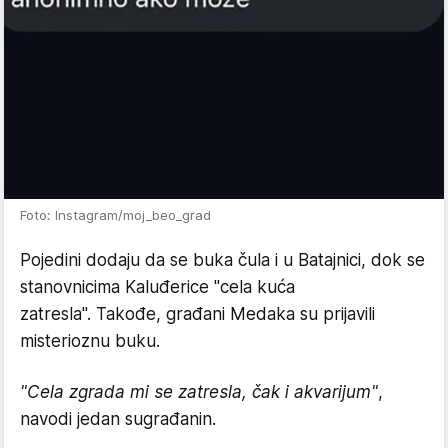
Foto: Instagram/moj_beo_grad
Pojedini dodaju da se buka čula i u Batajnici, dok se
stanovnicima Kaluđerice "cela kuća
zatresla". Takođe, građani Medaka su prijavili
misterioznu buku.
"Cela zgrada mi se zatresla, čak i akvarijum"
,
navodi jedan sugrađanin.