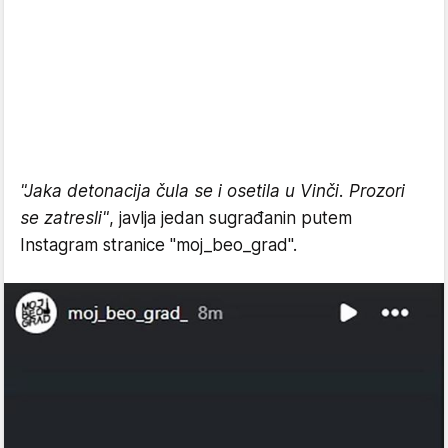
"Jaka detonacija čula se i osetila u Vinči. Prozori
se zatresli"
, javlja jedan sugrađanin putem
Instagram stranice "moj_beo_grad".