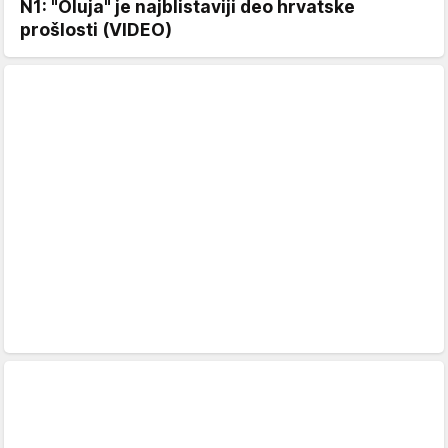
N1: "Oluja" je najblistaviji deo hrvatske
prošlosti (VIDEO)