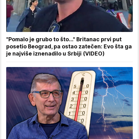
"Pomalo je grubo to što..." Britanac prvi put
posetio Beograd, pa ostao zatečen: Evo šta ga
je najviše iznenadilo u Srbiji (VIDEO)