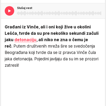
Slušaj vest
Građani iz Vinče, ali i oni koji žive u okolini
Lešća, tvrde da su pre nekoliko sekundi začuli
jaku
detonaciju
, ali niko ne zna o čemu je
reč
. Putem društvenih mreža šire se svedočenja
Beograđana koji tvrde da se iz pravca Vinče čula
jaka detonacija. Pojedini javljaju da su im se prozori
zatresli!