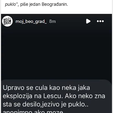
puklo"
, piše jedan Beograđanin.