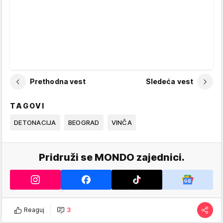
Prethodna vest
Sledeća vest
TAGOVI
DETONACIJA
BEOGRAD
VINČA
Pridruži se MONDO zajednici.
Reaguj
3