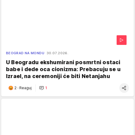
BEOGRAD NA MONDU
30.07.2026.
U Beogradu ekshumirani posmrtni ostaci
babe i dede oca cionizma: Prebacuju se u
Izrael, na ceremoniji će biti Netanjahu
2
·
Reaguj
1