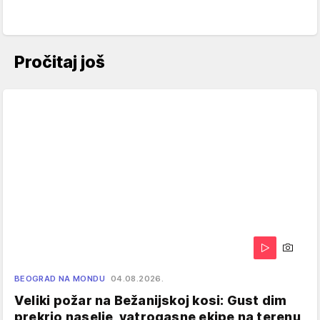
Pročitaj još
BEOGRAD NA MONDU
04.08.2026.
Veliki požar na Bežanijskoj kosi: Gust dim
prekrio naselje, vatrogasne ekipe na terenu