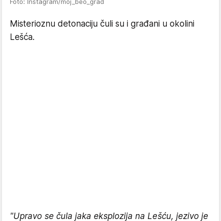
Foto: Instagram/moj_beo_grad
Misterioznu detonaciju čuli su i građani u okolini
Lešća.
"Upravo se čula jaka eksplozija na Lešću, jezivo je