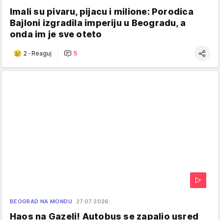
Imali su pivaru, pijacu i milione: Porodica
Bajloni izgradila imperiju u Beogradu, a
onda im je sve oteto
2
·
Reaguj
5
BEOGRAD NA MONDU
27.07.2026.
Haos na Gazeli! Autobus se zapalio usred