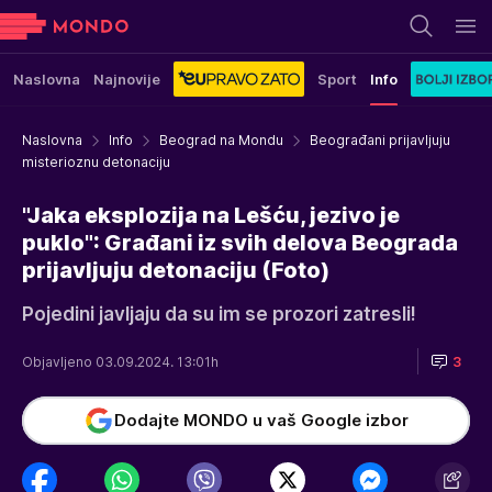
Naslovna
Najnovije
Sport
Info
Naslovna
Info
Beograd na Mondu
Beograđani prijavljuju
misterioznu detonaciju
"Jaka eksplozija na Lešću, jezivo je
puklo": Građani iz svih delova Beograda
prijavljuju detonaciju (Foto)
Pojedini javljaju da su im se prozori zatresli!
Objavljeno 03.09.2024. 13:01h
3
Dodajte MONDO u vaš Google izbor