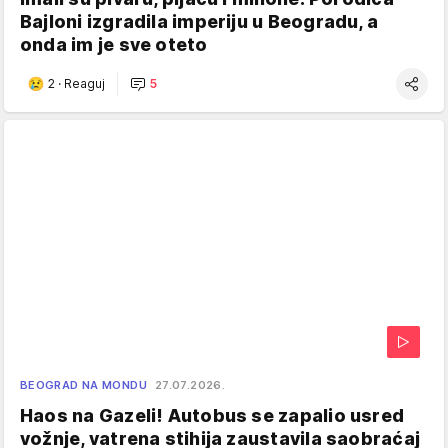
Bajloni izgradila imperiju u Beogradu, a
onda im je sve oteto
2
·
Reaguj
5
BEOGRAD NA MONDU
27.07.2026.
Haos na Gazeli! Autobus se zapalio usred
vožnje, vatrena stihija zaustavila saobraćaj