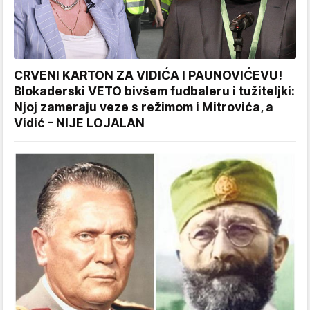
CRVENI KARTON ZA VIDIĆA I PAUNOVIĆEVU!
Blokaderski VETO bivšem fudbaleru i tužiteljki:
Njoj zameraju veze s režimom i Mitrovića, a
Vidić - NIJE LOJALAN