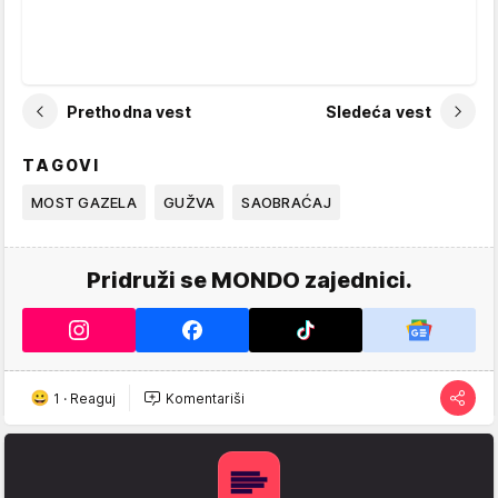
Prethodna vest
Sledeća vest
TAGOVI
MOST GAZELA
GUŽVA
SAOBRAĆAJ
Pridruži se MONDO zajednici.
1
·
Reaguj
Komentariši