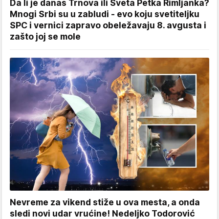
Da li je danas Trnova ili Sveta Petka Rimljanka?
Mnogi Srbi su u zabludi - evo koju svetiteljku
SPC i vernici zapravo obeležavaju 8. avgusta i
zašto joj se mole
Nevreme za vikend stiže u ova mesta, a onda
sledi novi udar vrućine! Nedeljko Todorović