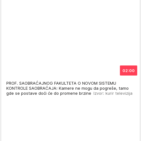
02:00
PROF. SAOBRAĆAJNOG FAKULTETA O NOVOM SISTEMU
KONTROLE SAOBRAĆAJA: Kamere ne mogu da pogreše, tamo
gde se postave doći će do promene brzine
Izvor: kurir televizija