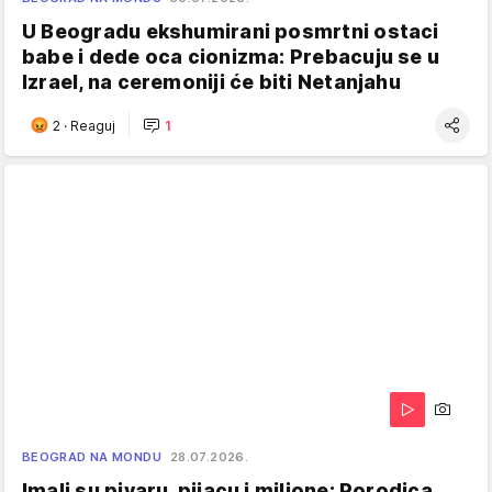
U Beogradu ekshumirani posmrtni ostaci
babe i dede oca cionizma: Prebacuju se u
Izrael, na ceremoniji će biti Netanjahu
2
·
Reaguj
1
BEOGRAD NA MONDU
28.07.2026.
Imali su pivaru, pijacu i milione: Porodica