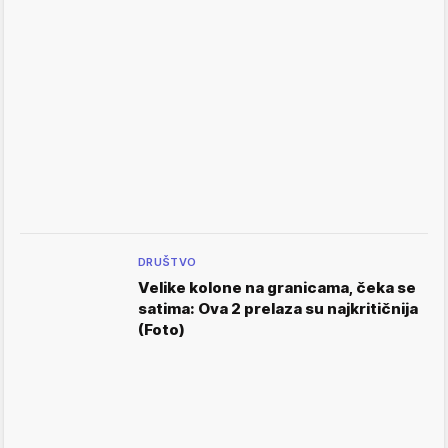
DRUŠTVO
Velike kolone na granicama, čeka se
satima: Ova 2 prelaza su najkritičnija
(Foto)