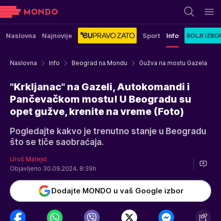
Naslovna
Najnovije
Sport
Info
Naslovna
Info
Beograd na Mondu
Gužva na mostu Gazela
"Krkljanac" na Gazeli, Autokomandi i
Pančevačkom mostu! U Beogradu su
opet gužve, krenite na vreme (Foto)
Pogledajte kakvo je trenutno stanje u Beogradu
što se tiče saobraćaja.
Uroš Matejić
Objavljeno 30.09.2024. 8:39h
Dodajte MONDO u vaš Google izbor