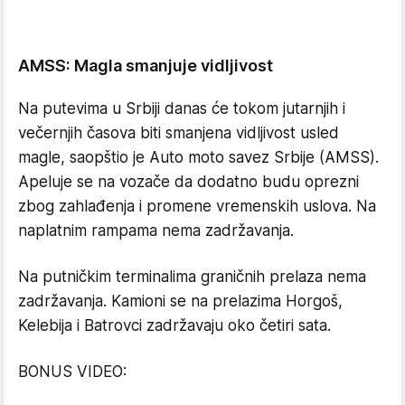
AMSS: Magla smanjuje vidljivost
Na putevima u Srbiji danas će tokom jutarnjih i
večernjih časova biti smanjena vidljivost usled
magle, saopštio je Auto moto savez Srbije (AMSS).
Apeluje se na vozače da dodatno budu oprezni
zbog zahlađenja i promene vremenskih uslova. Na
naplatnim rampama nema zadržavanja.
Na putničkim terminalima graničnih prelaza nema
zadržavanja. Kamioni se na prelazima Horgoš,
Kelebija i Batrovci zadržavaju oko četiri sata.
BONUS VIDEO: