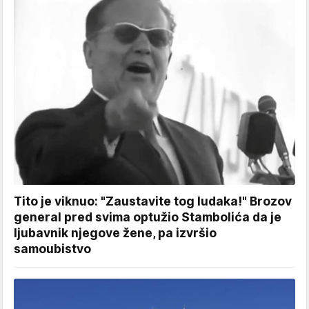
Tito je viknuo: "Zaustavite tog ludaka!" Brozov
general pred svima optužio Stambolića da je
ljubavnik njegove žene, pa izvršio
samoubistvo