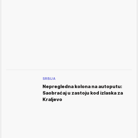
SRBIJA
Nepregledna kolona na autoputu:
Saobraćaj u zastoju kod izlaska za
Kraljevo