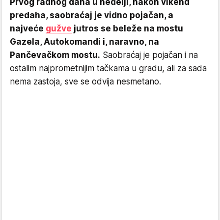
Prvog radnog dana u nedelji, nakon vikend
predaha, saobraćaj je vidno pojačan, a
najveće
gužve
jutros se beleže na mostu
Gazela, Autokomandi i, naravno, na
Pančevačkom mostu.
Saobraćaj je pojačan i na
ostalim najprometnijim tačkama u gradu, ali za sada
nema zastoja, sve se odvija nesmetano.