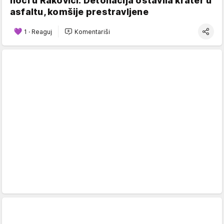
noći u Rakovici: Detonacija ostavila krater u
asfaltu, komšije prestravljene
1
·
Reaguj
Komentariši