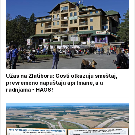
Užas na Zlatiboru: Gosti otkazuju smeštaj,
prevremeno napuštaju aprtmane, a u
radnjama - HAOS!